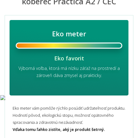
koberec Practica A2 / CEC
Eko meter
Eko favorit
Výborná voľba, ktorá má nízku záťaž na prostredí a
zároveň dáva zmysel aj prakticky.
Eko meter vám pomôže rýchlo posúdiť udržateľnosť produktu.
Hodnotí pôvod, ekologickú stopu, možnosť opätovného
spracovania a zdravotnú nezávadnosť.
Vďaka tomu ľahko zistíte, aký je produkt šetrný.