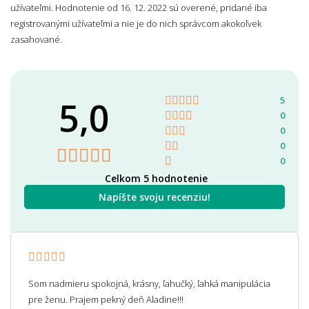
užívateľmi. Hodnotenie od 16. 12. 2022 sú overené, pridané iba
registrovanými užívateľmi a nie je do nich správcom akokoľvek
zasahované.
5,0
5
0
0
0
0
Celkom 5 hodnotenie
Napíšte svoju recenziu!
Som nadmieru spokojná, krásny, ľahučký, ľahká manipulácia
pre ženu. Prajem pekný deň Aladine!!!