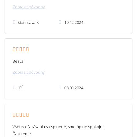
Zobraziť pôvodný
Stanislava K
10.12.2024
Bezva.
Zobraziť pôvodný
JIŘÍ J
08.03.2024
Všetky očakávania sú splnené, sme úplne spokojní.
Ďakujeme