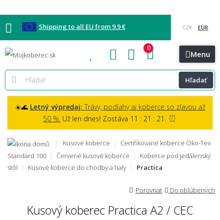
Shipping to all EU from 9.9 €
0
Blog
Vzorkovňa
Bratislava
Kontakt
Menu
Hľadať
☀️🌊
Letný výpredaj:
Trávy, podlahy aj koberce so zľavou až
⏰
50 %.
Už len dnes! Zostáva 11 : 21 : 20.
Kusové koberce
Certifikované koberce Öko-Tex
Standard 100
Červené kusové koberce
Koberce pod jedálenský
stôl
Kusové koberce do chodby a haly
Practica
Porovnat
Do obľúbených
Kusový koberec Practica A2 / CEC