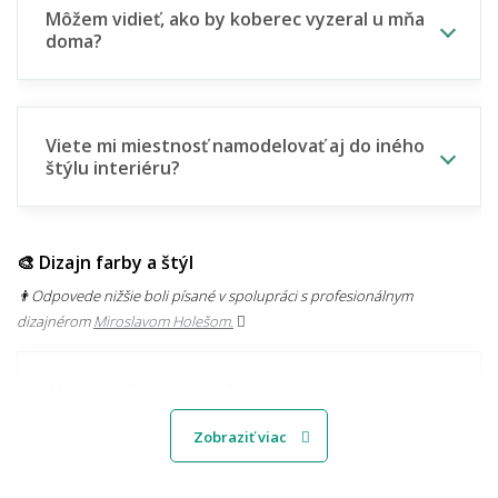
Môžem vidieť, ako by koberec vyzeral u mňa
doma?
Viete mi miestnosť namodelovať aj do iného
štýlu interiéru?
🎨 Dizajn farby a štýl
👨‍Odpovede nižšie boli písané v spolupráci s profesionálnym
dizajnérom
Miroslavom Holešom.
Aké sú súčasné trendy v motívoch
kobercov?
Zobraziť viac