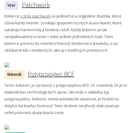
Patchwork
Vzor
Koberce
v štýle patchwork
sú jedinečné a originálne doplnky, ktoré
oživia každý interiér. Vznikajú spojením rôznych kusov tkanín, ktoré
vytvárajú harmonický a farebný celok. Každý koberec je tak
neopakovateľný a nesie v sebe príbeh jednotlivých častí. Tieto
koberce prinesú do interiéru hravosť, farebnosť a kreativitu, a sú
obľúbené tak v moderných, ako aj v tradičných priestoroch.
Polypropylen BCF
Materiál
Tento koberec je vyrobený z polypropylénu BCF, čo znamená, že je to
materiál bez technologických úprav. Ide teda o základný typ
polypropylénu. Koberec nemá antistatické vlastnosti, je hrubší na
dotyk a má kratšiu životnosť. Tieto drobné nevýhody však vyvažuje
veľmi priaznivá obstarávacia cena.