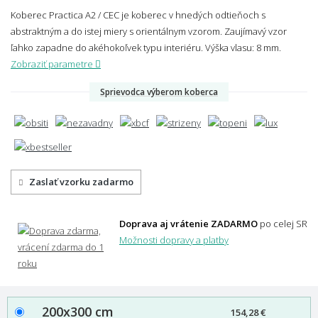
Koberec Practica A2 / CEC je koberec v hnedých odtieňoch s
abstraktným a do istej miery s orientálnym vzorom. Zaujímavý vzor
ľahko zapadne do akéhokoľvek typu interiéru.
Výška vlasu: 8 mm.
Zobraziť parametre
Sprievodca výberom koberca
Zaslať vzorku zadarmo
Doprava aj vrátenie ZADARMO
po celej SR
Možnosti dopravy a platby
200x300 cm
154,28 €