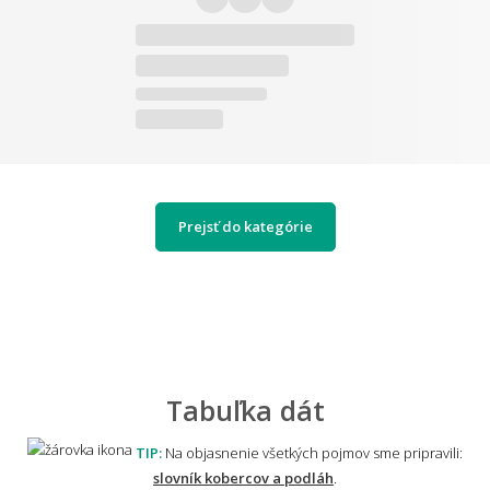
Prejsť do kategórie
Tabuľka dát
TIP:
Na objasnenie všetkých pojmov sme pripravili:
slovník kobercov a podláh
.