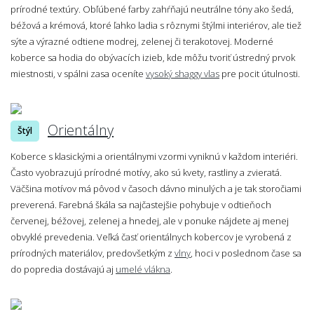
prírodné textúry. Obľúbené farby zahŕňajú neutrálne tóny ako šedá,
béžová a krémová, ktoré ľahko ladia s rôznymi štýlmi interiérov, ale tiež
sýte a výrazné odtiene modrej, zelenej či terakotovej. Moderné
koberce sa hodia do obývacích izieb, kde môžu tvoriť ústredný prvok
miestnosti, v spálni zasa oceníte
vysoký shaggy vlas
pre pocit útulnosti.
Orientálny
Štýl
Koberce s klasickými a orientálnymi vzormi vyniknú v každom interiéri.
Často vyobrazujú prírodné motívy, ako sú kvety, rastliny a zvieratá.
Väčšina motívov má pôvod v časoch dávno minulých a je tak storočiami
preverená. Farebná škála sa najčastejšie pohybuje v odtieňoch
červenej, béžovej, zelenej a hnedej, ale v ponuke nájdete aj menej
obvyklé prevedenia. Veľká časť orientálnych kobercov je vyrobená z
prírodných materiálov, predovšetkým z
vlny
, hoci v poslednom čase sa
do popredia dostávajú aj
umelé vlákna
.