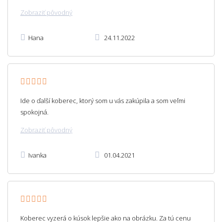
Zobraziť pôvodný
Hana
24.11.2022
Ide o ďalší koberec, ktorý som u vás zakúpila a som veľmi
spokojná.
Zobraziť pôvodný
Ivanka
01.04.2021
Koberec vyzerá o kúsok lepšie ako na obrázku. Za tú cenu