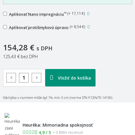
™
(
+ 17,11 €
)
Aplikovať Nano impregnáciu
(
+ 8,54 €
)
Aplikovať protišmykovú úpravu
154,28 €
s DPH
125,43 €
bez DPH
Vložiť do košíka
Odchýlka v rozmere môže byť 1%, min 3 cm (norma STN P CEN/TS 14159).
Heuréka: Mimoriadna spokojnosť
4,9 / 5
3 800+ recenzií