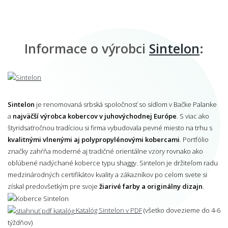
Informace o výrobci
Sintelon
:
Sintelon
je renomovaná srbská spoločnosť so sídlom v Bačke Palanke
a
najväčší výrobca kobercov v juhovýchodnej Európe
. S viac ako
štyridsaťročnou tradíciou si firma vybudovala pevné miesto na trhu s
kvalitnými vlnenými aj polypropylénovými kobercami
. Portfólio
značky zahŕňa moderné aj tradičné orientálne vzory rovnako ako
obľúbené nadýchané koberce typu shaggy. Sintelon je držiteľom radu
medzinárodných certifikátov kvality a zákazníkov po celom svete si
získal predovšetkým pre svoje
žiarivé farby a originálny dizajn
.
Katalóg Sintelon v PDF
(všetko dovezieme do 4-6
týždňov)