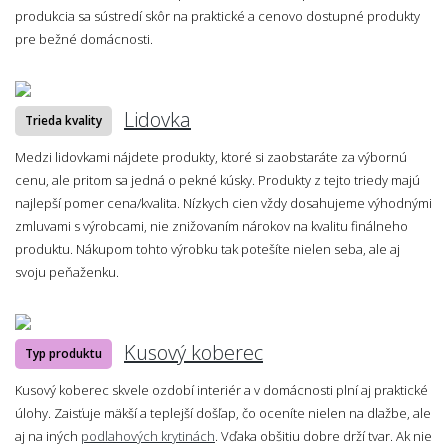
produkcia sa sústredí skôr na praktické a cenovo dostupné produkty
pre bežné domácnosti.
Lidovka
Trieda kvality
Medzi lidovkami nájdete produkty, ktoré si zaobstaráte za výbornú
cenu, ale pritom sa jedná o pekné kúsky. Produkty z tejto triedy majú
najlepší pomer cena/kvalita. Nízkych cien vždy dosahujeme výhodnými
zmluvami s výrobcami, nie znižovaním nárokov na kvalitu finálneho
produktu. Nákupom tohto výrobku tak potešíte nielen seba, ale aj
svoju peňaženku.
Kusový koberec
Typ produktu
Kusový koberec skvele ozdobí interiér a v domácnosti plní aj praktické
úlohy. Zaisťuje mäkší a teplejší došľap, čo oceníte nielen na dlažbe, ale
aj na iných
podlahových krytinách
. Vďaka obšitiu dobre drží tvar. Ak nie