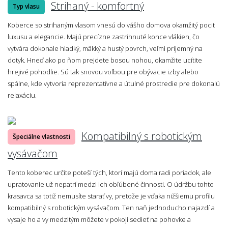
Strihaný - komfortný
Typ vlasu
Koberce so strihaným vlasom vnesú do vášho domova okamžitý pocit
luxusu a elegancie. Majú precízne zastrihnuté konce vlákien, čo
vytvára dokonale hladký, mäkký a hustý povrch, veľmi príjemný na
dotyk. Hneď ako po ňom prejdete bosou nohou, okamžite ucítite
hrejivé pohodlie. Sú tak snovou voľbou pre obývacie izby alebo
spálne, kde vytvoria reprezentatívne a útulné prostredie pre dokonalú
relaxáciu.
Kompatibilný s robotickým
Špeciálne vlastnosti
vysávačom
Tento koberec určite poteší tých, ktorí majú doma radi poriadok, ale
upratovanie už nepatrí medzi ich obľúbené činnosti. O údržbu tohto
krasavca sa totiž nemusíte starať vy, pretože je vďaka nižšiemu profilu
kompatibilný s robotickým vysávačom. Ten naň jednoducho najazdí a
vysaje ho a vy medzitým môžete v pokoji sedieť na pohovke a