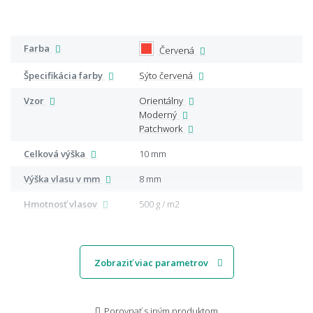
Farba
Červená
Špecifikácia farby
Sýto červená
Vzor
Orientálny
Moderný
Patchwork
Celková výška
10 mm
Výška vlasu v mm
8 mm
Hmotnosť vlasov
500 g / m2
Zobraziť viac parametrov
Porovnať s iným produktom