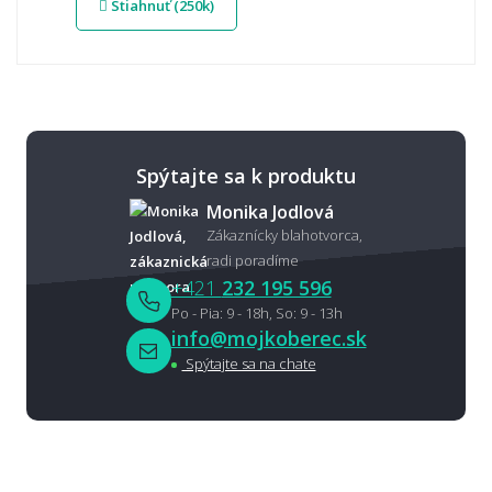
Stiahnuť (250k)
Spýtajte sa k produktu
Monika Jodlová
Zákaznícky blahotvorca,
radi poradíme
+421
232 195 596
Po - Pia: 9 - 18h, So: 9 - 13h
info@mojkoberec.sk
Spýtajte sa na chate