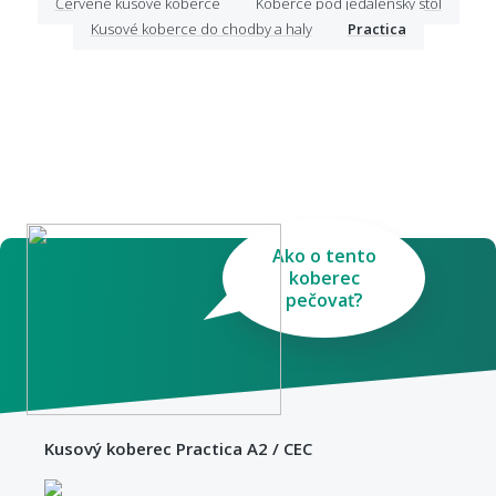
Červené kusové koberce
Koberce pod jedálenský stôl
Kusové koberce do chodby a haly
Practica
Ako o tento
koberec
pečovať?
Kusový koberec Practica A2 / CEC