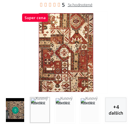
5
5x hodnotené
Super cena
+
4
ďalších