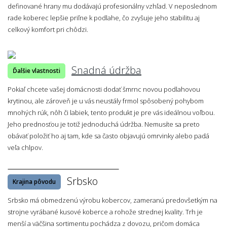
definované hrany mu dodávajú profesionálny vzhľad. V neposlednom
rade koberec lepšie priľne k podlahe, čo zvyšuje jeho stabilitu aj
celkový komfort pri chôdzi.
Snadná údržba
Ďalšie vlastnosti
Pokiaľ chcete vašej domácnosti dodať šmrnc novou podlahovou
krytinou, ale zároveň je u vás neustály frmol spôsobený pohybom
mnohých rúk, nôh či labiek, tento produkt je pre vás ideálnou voľbou.
Jeho prednosťou je totiž jednoduchá údržba. Nemusíte sa preto
obávať položiť ho aj tam, kde sa často objavujú omrvinky alebo padá
veľa chlpov.
Srbsko
Krajina pôvodu
Srbsko má obmedzenú výrobu kobercov, zameranú predovšetkým na
strojne vyrábané kusové koberce a rohože strednej kvality. Trh je
menší a väčšina sortimentu pochádza z dovozu, pričom domáca