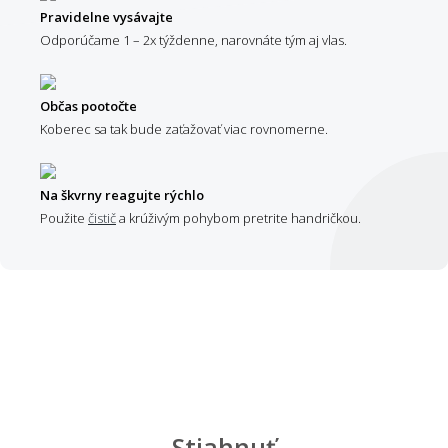
Pravidelne vysávajte
Odporúčame 1 – 2x týždenne, narovnáte tým aj vlas.
Občas pootočte
Koberec sa tak bude zaťažovať viac rovnomerne.
Na škvrny reagujte rýchlo
Použite
čistič
a krúživým pohybom pretrite handričkou.
Stiahnuť