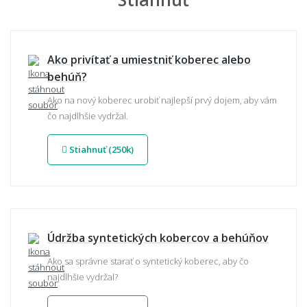
Ako privítať a umiestniť koberec alebo
behúň?
Ako na nový koberec urobiť najlepší prvý dojem, aby vám
čo najdlhšie vydržal.
Stiahnuť (250k)
Údržba syntetických kobercov a behúňov
Ako sa správne starať o syntetický koberec, aby čo
najdlhšie vydržal?