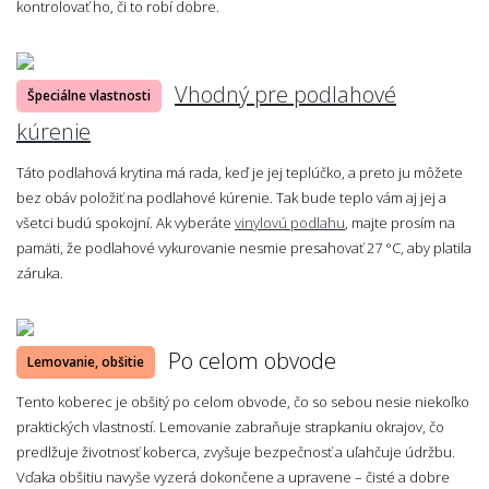
kontrolovať ho, či to robí dobre.
Vhodný pre podlahové
Špeciálne vlastnosti
kúrenie
Táto podlahová krytina má rada, keď je jej teplúčko, a preto ju môžete
bez obáv položiť na podlahové kúrenie. Tak bude teplo vám aj jej a
všetci budú spokojní. Ak vyberáte
vinylovú podlahu
, majte prosím na
pamäti, že podlahové vykurovanie nesmie presahovať 27 °C, aby platila
záruka.
Po celom obvode
Lemovanie, obšitie
Tento koberec je obšitý po celom obvode, čo so sebou nesie niekoľko
praktických vlastností. Lemovanie zabraňuje strapkaniu okrajov, čo
predlžuje životnosť koberca, zvyšuje bezpečnosť a uľahčuje údržbu.
Vďaka obšitiu navyše vyzerá dokončene a upravene – čisté a dobre