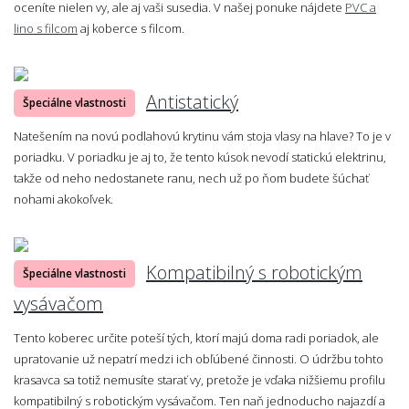
oceníte nielen vy, ale aj vaši susedia. V našej ponuke nájdete
PVC a
lino s filcom
aj koberce s filcom.
Antistatický
Špeciálne vlastnosti
Natešením na novú podlahovú krytinu vám stoja vlasy na hlave? To je v
poriadku. V poriadku je aj to, že tento kúsok nevodí statickú elektrinu,
takže od neho nedostanete ranu, nech už po ňom budete šúchať
nohami akokoľvek.
Kompatibilný s robotickým
Špeciálne vlastnosti
vysávačom
Tento koberec určite poteší tých, ktorí majú doma radi poriadok, ale
upratovanie už nepatrí medzi ich obľúbené činnosti. O údržbu tohto
krasavca sa totiž nemusíte starať vy, pretože je vďaka nižšiemu profilu
kompatibilný s robotickým vysávačom. Ten naň jednoducho najazdí a