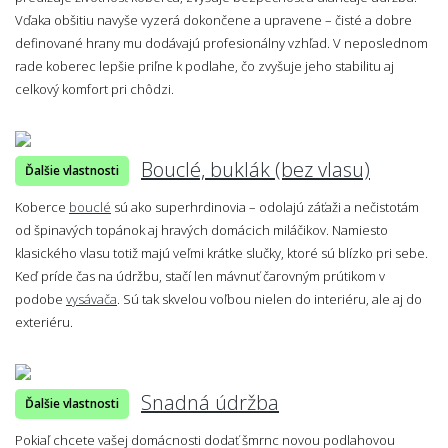
Vďaka obšitiu navyše vyzerá dokončene a upravene – čisté a dobre
definované hrany mu dodávajú profesionálny vzhľad. V neposlednom
rade koberec lepšie priľne k podlahe, čo zvyšuje jeho stabilitu aj
celkový komfort pri chôdzi.
Bouclé, buklák (bez vlasu)
Ďalšie vlastnosti
Koberce
bouclé
sú ako superhrdinovia – odolajú záťaži a nečistotám
od špinavých topánok aj hravých domácich miláčikov. Namiesto
klasického vlasu totiž majú veľmi krátke slučky, ktoré sú blízko pri sebe.
Keď príde čas na údržbu, stačí len mávnuť čarovným prútikom v
podobe
vysávača
. Sú tak skvelou voľbou nielen do interiéru, ale aj do
exteriéru.
Snadná údržba
Ďalšie vlastnosti
Pokiaľ chcete vašej domácnosti dodať šmrnc novou podlahovou