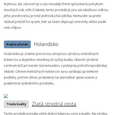
krytinou, ale zároveň je u vás neustály frmol spôsobený pohybom
mnohých rúk, nôh či labiek, tento produkt je pre vás ideálnou voľbou.
Jeho prednosťou je totiž jednoduchá údržba. Nemusíte sa preto
obávať položiť ho aj tam, kde sa často objavujú omrvinky alebo padá
veľa chlpov.
Holandsko
Krajina pôvodu
Holandsko je známe precíznou strojovou výrobou metrážnych
kobercov a doplnkov strednej až vyššej kvality. Hlavné výrobné
centrum leží pri meste Genemuiden, v pokojnej poľnohospodárskej
oblasti. Okrem metrážnych kobercov sa tu vyrábajú aj niektoré
podlahy, pričom dôraz je kladený na starostlivé spracovanie a
praktickosť výsledného produktu.
Zlatá stredná cesta
Trieda kvality
Tento produkt ponúka veľmi dobrú bilanciu ceny a kvality. Na výrobu