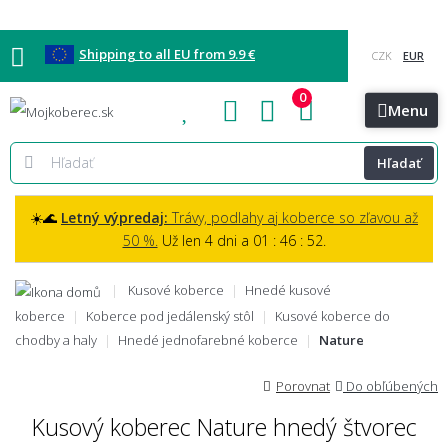
Shipping to all EU from 9.9 €
0
Blog
Vzorkovňa
Bratislava
Kontakt
Menu
Hľadať
☀️🌊
Letný výpredaj:
Trávy, podlahy aj koberce so zľavou až
50 %.
Už len 4 dni a 01 : 46 : 51.
Kusové koberce
Hnedé kusové
koberce
Koberce pod jedálenský stôl
Kusové koberce do
chodby a haly
Hnedé jednofarebné koberce
Nature
Porovnat
Do obľúbených
Kusový koberec Nature hnedý štvorec