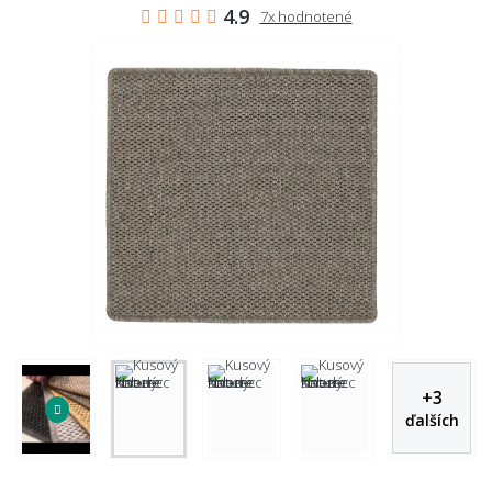
4.9
7x hodnotené
+
3
ďalších