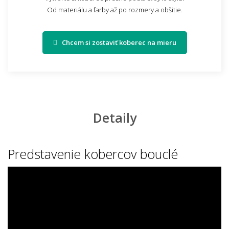
Od materiálu a farby až po rozmery a obšitie.
Chcem si zostaviť koberec na mieru
Detaily
Predstavenie kobercov bouclé