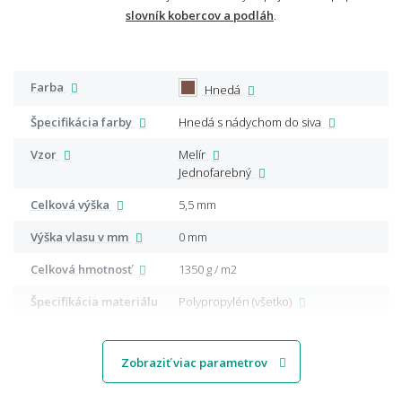
slovník kobercov a podláh
.
Farba
Hnedá
Špecifikácia farby
Hnedá s nádychom do siva
Vzor
Melír
Jednofarebný
Celková výška
5,5 mm
Výška vlasu v mm
0 mm
Celková hmotnosť
1350 g / m2
Špecifikácia materiálu
Polypropylén (všetko)
Zobraziť viac parametrov