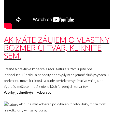
AK MÁTE ZÁUJEM O VLASTNÝ
ROZMER ČI TVAR, KLIKNITE
SEM.
Krásne a praktické koberce z radu Nature si zamilujete pre
jednoduchú údržbu a nápaditý neobvyklý vzor. Jemné slučky vytvárajú
prekrásnu mozaiku, ktorá sa bude perfektne vynímať vo Vašej izbe.
Vybrať si môžete hneď z niekoľkých farebných variantov.
Vzorky jednotlivých kobercov:
Ak bude mať koberec po vybalení z rolky vlnky, môže trvať
niekoľko dní, kým sa vyrovná..