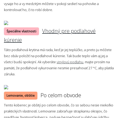
vysaje ho a vy medzitým môžete v pokoji sedieť na pohovke a
kontrolovať ho, či to robí dobre.
Vhodný pre podlahové
Špeciálne vlastnosti
kúrenie
Táto podlahová krytina má rada, keď je jej teplúčko, a preto ju môžete
bez obáv položiť na podlahové kúrenie. Tak bude teplo vám aj jej a
všetci budú spokojní. Ak vyberáte
vinylovú podlahu
, majte prosím na
pamäti, že podlahové vykurovanie nesmie presahovať 27 °C, aby platila
záruka.
Po celom obvode
Lemovanie, obšitie
Tento koberec je obšitý po celom obvode, čo so sebou nesie niekoľko
praktických vlastností. Lemovanie zabraňuje strapkaniu okrajov, čo
predlžuje životnosť koberca, zvyšuje bezpečnosť a uľahčuje údržbu.