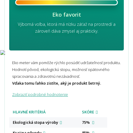
Eko favorit
Výborná voľba, ktorá má nízku záťaž na prostredí a
zároveň dáva zmysel aj prakticky.
Eko meter vám pomôže rýchlo posúdiť udržateľnosť produktu.
Hodnotí pôvod, ekologickú stopu, možnosť opätovného
spracovania a zdravotnú nezávadnosť.
Vďaka tomu ľahko zistíte, aký je produkt šetrný.
Zobraziť podrobné hodnotenie
HLAVNÉ KRITÉRIÁ
SKÓRE
Ekologická stopa
výroby
75%
Krajina
pôvodu
85%