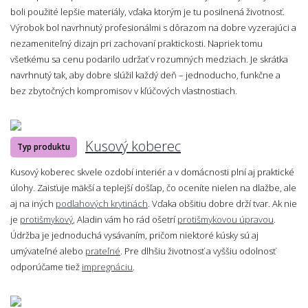
boli použité lepšie materiály, vďaka ktorým je tu posilnená životnosť.
Výrobok bol navrhnutý profesionálmi s dôrazom na dobre vyzerajúci a
nezameniteľný dizajn pri zachovaní praktickosti. Napriek tomu
všetkému sa cenu podarilo udržať v rozumných medziach. Je skrátka
navrhnutý tak, aby dobre slúžil každý deň – jednoducho, funkčne a
bez zbytočných kompromisov v kľúčových vlastnostiach.
Kusový koberec
Typ produktu
Kusový koberec skvele ozdobí interiér a v domácnosti plní aj praktické
úlohy. Zaisťuje mäkší a teplejší došľap, čo oceníte nielen na dlažbe, ale
aj na iných
podlahových krytinách
. Vďaka obšitiu dobre drží tvar. Ak nie
je
protišmykový
, Aladin vám ho rád ošetrí
protišmykovou úpravou
.
Údržba je jednoduchá vysávaním, pričom niektoré kúsky sú aj
umývateľné alebo
prateľné
. Pre dlhšiu životnosť a vyššiu odolnosť
odporúčame tiež
impregnáciu
.