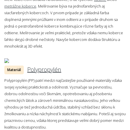
metrážne koberce
. Melírovanie býva na jednofarebných aj
viacfarebných kobercoch. V prvom prípade je základná farba
doplnená jemnými prúžkami v inom odtieni a v prípade druhom sa
jedná o pestrofarebné koberce kombinujúce rôzne farby aj ich
odtiene. Melírovanie je veľmi praktické, pretože vďaka nemu koberce
ľahko skryjú drobné nečistoty. Navyše kobercom dodáva štruktúru a
mnohokrát aj 3D efekt.
Polypropylén
Materiál
Polypropylén (PP) patrí medzi najčastejšie používané materiály vďaka
svojej vysokej praktickosti a odolnosti. Vyznačuje sa pevnosťou,
dobrou odolnosťou voči škvrnám, opotrebovaniu aj pôsobeniu
chemických látok a zároveň minimálnou nasiakavosťou. Jeho veľkou
výhodou je tiež jednoduchá údržba, stabilný vzhľad bez sklonu k
žmolkovaniu a nízka náchylnosť k statickému nabíjaniu. Poteší aj svojou
priaznivou cenou, vďaka ktorej predstavuje veľmi dobrý pomer medzi
kvalitou a dostupnosťou.