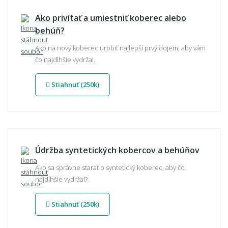
Ako privítať a umiestniť koberec alebo
behúň?
Ako na nový koberec urobiť najlepší prvý dojem, aby vám
čo najdlhšie vydržal.
Stiahnuť (250k)
Údržba syntetických kobercov a behúňov
Ako sa správne starať o syntetický koberec, aby čo
najdlhšie vydržal?
Stiahnuť (250k)