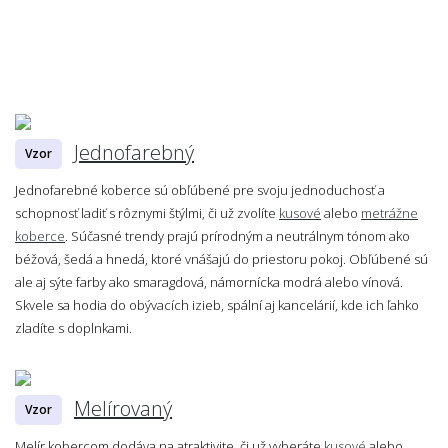
Jednofarebný
Vzor
Jednofarebné koberce sú obľúbené pre svoju jednoduchosť a
schopnosť ladiť s rôznymi štýlmi, či už zvolíte
kusové
alebo
metrážne
koberce
. Súčasné trendy prajú prírodným a neutrálnym tónom ako
béžová, šedá a hnedá, ktoré vnášajú do priestoru pokoj. Obľúbené sú
ale aj sýte farby ako smaragdová, námornícka modrá alebo vínová.
Skvele sa hodia do obývacích izieb, spální aj kancelárií, kde ich ľahko
zladíte s doplnkami.
Melírovaný
Vzor
Melír kobercom dodáva na atraktivite, či už vyberáte
kusové
alebo