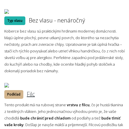
Bez vlasu - nenáročný
Typ vlasu
Koberce bez vlasu sú praktickými hrdinami modernej domácnosti.
Majú úplne plochý, pevne utkaný povrch, do ktorého sa nezachytia
nečistoty, prach ani zvieracie chlpy. Upratovanie je tak úplná hračka –
stačí ich rýchlo povysávať alebo utrieť vlhkou handričkou, čo z nich robí
skvelú voľbu aj pre alergikov. Perfektne zapadnú pod jedálenské stoly,
do kuchýň alebo na chodby, kde oceníte hladký pohyb stoličiek a
dokonalý poriadok bez námahy.
Filc
Podklad
Tento produkt má na rubovej strane
vrstvu z filcu
, čo je hustá tkanina
z textilných vlákien. Jeho jednoznačnou výhodou preto je, že vaše
chodidlá
bude chrániť pred chladom
od podlahy a tiež
bude tlmiť
vaše kroky
. Došľap je navyše mäkší a príjemnejší. Filcovú podložku tak