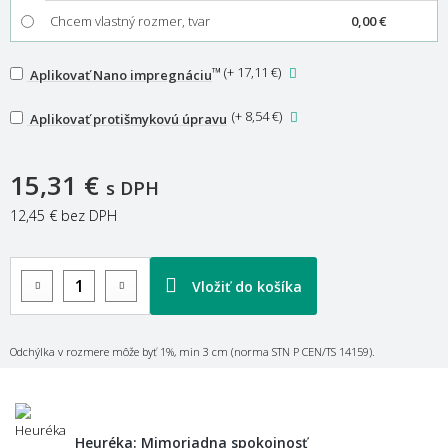
Chcem vlastný rozmer, tvar
0,00 €
™
(
+ 17,11 €
)
Aplikovať Nano impregnáciu
(
+ 8,54 €
)
Aplikovať protišmykovú úpravu
15,31 €
s DPH
12,45 €
bez DPH
Vložiť do košíka
Odchýlka v rozmere môže byť 1%, min 3 cm (norma STN P CEN/TS 14159).
Heuréka: Mimoriadna spokojnosť