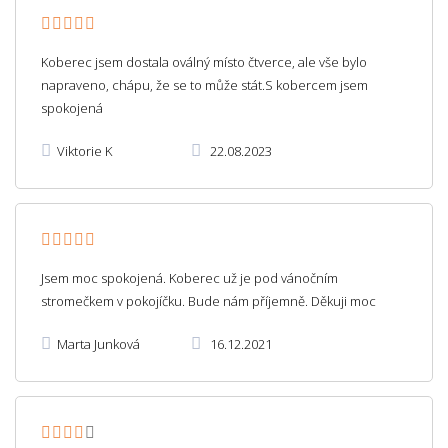
Koberec jsem dostala oválný místo čtverce, ale vše bylo
napraveno, chápu, že se to může stát.S kobercem jsem
spokojená
Viktorie K
22.08.2023
Jsem moc spokojená. Koberec už je pod vánočním
stromečkem v pokojíčku. Bude nám příjemně. Děkuji moc
Marta Junková
16.12.2021