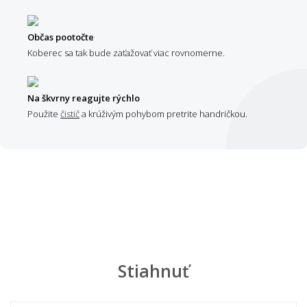
Občas pootočte
Koberec sa tak bude zaťažovať viac rovnomerne.
Na škvrny reagujte rýchlo
Použite
čistič
a krúživým pohybom pretrite handričkou.
Stiahnuť