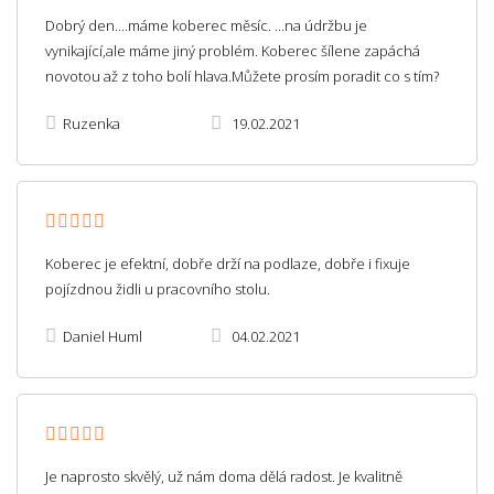
Dobrý den....máme koberec měsíc. ...na údržbu je
vynikající,ale máme jiný problém. Koberec šílene zapáchá
novotou až z toho bolí hlava.Můžete prosím poradit co s tím?
Ruzenka
19.02.2021
Koberec je efektní, dobře drží na podlaze, dobře i fixuje
pojízdnou židli u pracovního stolu.
Daniel Huml
04.02.2021
Je naprosto skvělý, už nám doma dělá radost. Je kvalitně