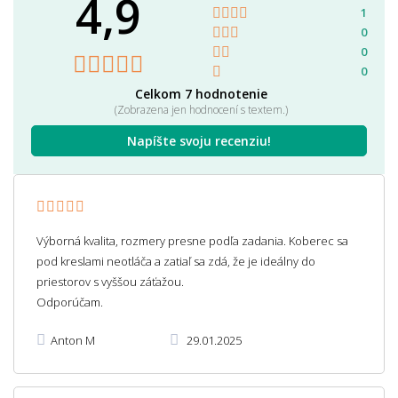
4,9
1
0
0
0
Celkom 7 hodnotenie
(Zobrazena jen hodnocení s textem.)
Napíšte svoju recenziu!
Výborná kvalita, rozmery presne podľa zadania. Koberec sa
pod kreslami neotláča a zatiaľ sa zdá, že je ideálny do
priestorov s vyššou záťažou.
Odporúčam.
Anton M
29.01.2025