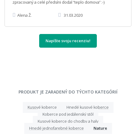
zpracovaný a celé předsíni dodal “teplo domova” :-)
Alena Ž.
31.03.2020
Napíšte svoju recenziu!
PRODUKT JE ZARADENÝ DO TÝCHTO KATEGÓRIÍ
Kusové koberce
Hnedé kusové koberce
Koberce pod jedálenský stôl
Kusové koberce do chodby a haly
Hnedé jednofarebné koberce
Nature