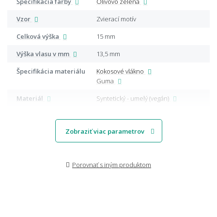
Špecifikácia farby
Olivovo zelená
Vzor
Zvierací motív
Celková výška
15 mm
Výška vlasu v mm
13,5 mm
Špecifikácia materiálu
Kokosové vlákno
Guma
Materiál
Syntetický - umelý (vegán)
Zobraziť viac parametrov
Porovnať s iným produktom