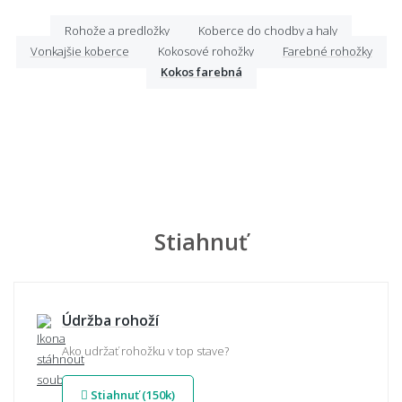
Rohože a predložky
Koberce do chodby a haly
Vonkajšie koberce
Kokosové rohožky
Farebné rohožky
Kokos farebná
Stiahnuť
Údržba rohoží
Ako udržať rohožku v top stave?
Stiahnuť (150k)