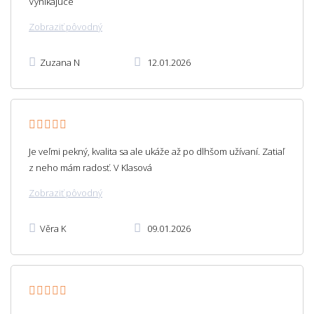
Vynikajúce
Zobraziť pôvodný
Zuzana N
12.01.2026
Je veľmi pekný, kvalita sa ale ukáže až po dlhšom užívaní. Zatiaľ
z neho mám radosť. V Klasová
Zobraziť pôvodný
Věra K
09.01.2026