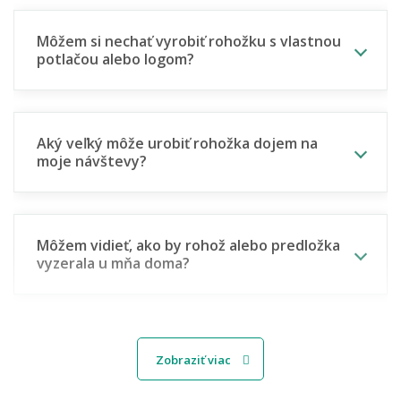
Môžem si nechať vyrobiť rohožku s vlastnou
potlačou alebo logom?
Aký veľký môže urobiť rohožka dojem na
moje návštevy?
Môžem vidieť, ako by rohož alebo predložka
vyzerala u mňa doma?
🧵 Materiál a odolnosť
Zobraziť viac
Aký materiál rohože najlepšie zachytí