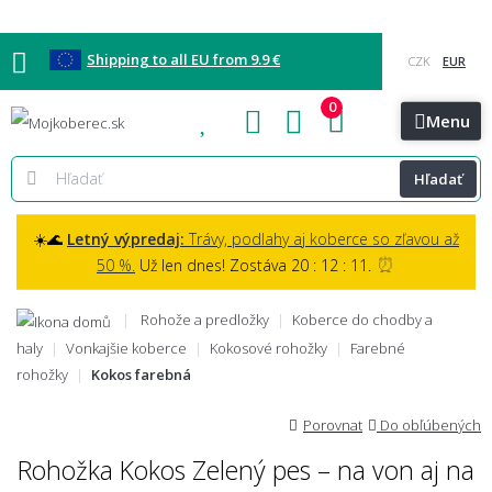
Shipping to all EU from 9.9 €
0
Blog
Vzorkovňa
Bratislava
Kontakt
Menu
Hľadať
☀️🌊
Letný výpredaj:
Trávy, podlahy aj koberce so zľavou až
⏰
50 %.
Už len dnes! Zostáva 20 : 12 : 10.
Rohože a predložky
Koberce do chodby a
haly
Vonkajšie koberce
Kokosové rohožky
Farebné
rohožky
Kokos farebná
Porovnat
Do obľúbených
Rohožka Kokos Zelený pes – na von aj na