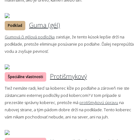
Guma (gél)
Podklad
Gumová či gélová podložka
zaisťuje, že tento kúsok lepšie drží na
podklade, pretože eliminuje posúvanie po podlahe. Ďalej neprepúšťa
vodu a zvyšuje pevnosť.
Protišmykový
Špeciálne vlastnosti
Tiež nemáte radi, keď sa koberec kĺže po podlahe a zároveň nie ste
zástancami externej podložky pod kobercom? V tom prípade si
prezeráte správny koberec, pretože má
protišmykovú úpravu
na
rubovej strane, a tým pádom dobre drží na podklade. Tento koberec
vám nikam pochodovať nebude, ani na sever, ani na juh.