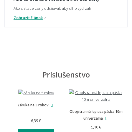
Ako čistiace zóny udržiavať, aby dlho vydržali
🧼 Čistenie a údržba
Zobraziť článok
Ako sa rohož čistí a udržuje?
Dá sa rohož vyprať v práčke?
Príslušenstvo
Ako zabrániť zápachu u vonkajšej rohože?
Záruka na 5 rokov
📏 Na mieru, doprava a záruka
Obojstranná lepiaca páska 10m
univerzálna
6,39 €
5,10 €
Môžem si nechať rohož vyrobiť na mieru?