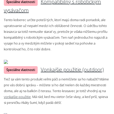
Kompatibilný s robotickým
Špeciálne vlastnosti
vysávačom
Tento koberec určite poteší tých, ktorí majú doma radi poriadok, ale
upratovanie už nepatrí medzi ich obľúbené činnosti. O údržbu tohto
krasavca sa totiž nemusíte starať vy, pretože je vďaka nižšiemu profilu
kompatibilný s robotickým vysávačom. Ten naň jednoducho najazdí a
vysaje ho a vy medzitým môžete v pokoji sedieť na pohovke a
kontrolovať ho, či to robí dobre.
Vonkajšie použitie (outdoor)
Špeciálne vlastnosti
Tiež sa vám tento produkt veľmi páči a nemôžete sa ho nabažiť? Máme
pre vás dobrú správu – môžete si ho dať nielen do každej miestnosti
doma, ale aj na balkón či terasu. Tento krasavec je totiž vhodný aj na
vonkajšie použitie
. Má rád, keď mu vietor češe vlasy, a keď prší, spieva
si pesničku Akáty šumí, když padá déšť.