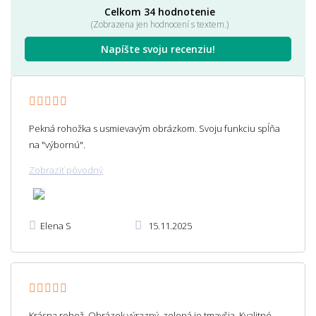
Celkom 34 hodnotenie
(Zobrazena jen hodnocení s textem.)
Napíšte svoju recenziu!
Pekná rohožka s usmievavým obrázkom. Svoju funkciu spĺňa
na "výbornú".
Zobraziť pôvodný
Elena S
15.11.2025
Krásna rohož. Obrázok výrazný, zelená je tmavšia. Kvalitné