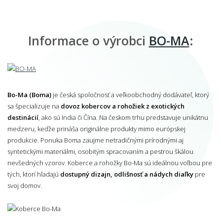
Informace o výrobci
BO-MA
:
Bo-Ma (Boma)
je česká spoločnosť a veľkoobchodný dodávateľ, ktorý
sa špecializuje na
dovoz kobercov a rohožiek z exotických
destinácií
, ako sú India či Čína. Na českom trhu predstavuje unikátnu
medzeru, keďže prináša originálne produkty mimo európskej
produkcie. Ponuka Boma zaujme netradičnými prírodnými aj
syntetickými materiálmi, osobitým spracovaním a pestrou škálou
nevšedných vzorov. Koberce a rohožky Bo-Ma sú ideálnou voľbou pre
tých, ktorí hľadajú
dostupný dizajn, odlišnosť a nádych diaľky
pre
svoj domov.