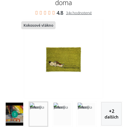
doma
4.8
34x hodnotené
Kokosové vlákno
+
2
ďalších