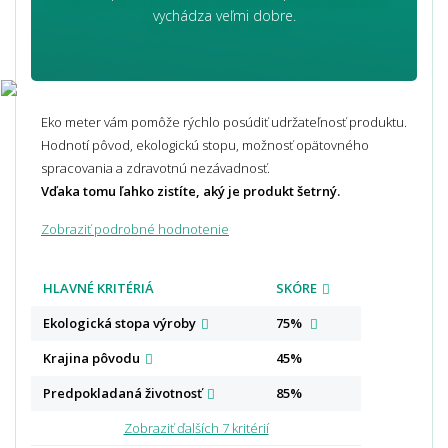
vychádza veľmi dobre.
Eko meter vám pomôže rýchlo posúdiť udržateľnosť produktu.
Hodnotí pôvod, ekologickú stopu, možnosť opätovného
spracovania a zdravotnú nezávadnosť.
Vďaka tomu ľahko zistíte, aký je produkt šetrný.
Zobraziť podrobné hodnotenie
HLAVNÉ KRITÉRIÁ
SKÓRE
Ekologická stopa
výroby
75%
Krajina
pôvodu
45%
Predpokladaná
životnosť
85%
Zobraziť ďalších 7 kritérií