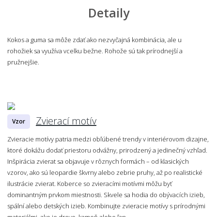
Detaily
Kokos a guma sa môže zdať ako nezvyčajná kombinácia, ale u
rohožiek sa využíva vcelku bežne. Rohože sú tak prírodnejší a
pružnejšie.
Zvierací motív
Vzor
Zvieracie motívy patria medzi obľúbené trendy v interiérovom dizajne,
ktoré dokážu dodať priestoru odvážny, prirodzený a jedinečný vzhľad.
Inšpirácia zvierat sa objavuje v rôznych formách – od klasických
vzorov, ako sú leopardie škvrny alebo zebrie pruhy, až po realistické
ilustrácie zvierat. Koberce so zvieracími motívmi môžu byť
dominantným prvkom miestnosti. Skvele sa hodia do obývacích izieb,
spální alebo detských izieb. Kombinujte zvieracie motívy s prírodnými
materiálmi, ako je drevo, kameň alebo ľan.