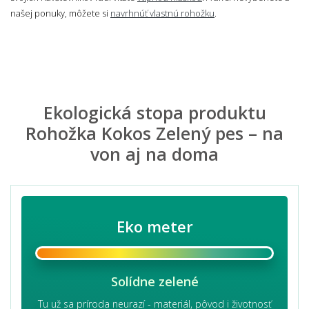
našej ponuky, môžete si
navrhnúť vlastnú rohožku
.
Ekologická stopa produktu
Rohožka Kokos Zelený pes – na
von aj na doma
Eko meter
Solídne zelené
Tu už sa príroda neurazí - materiál, pôvod i životnosť