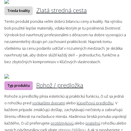
Zlatá stredná cesta
Trieda kvality
Tento produkt ponúka veľmi dobrú bilanciu ceny a kvality. Na výrobu
boli použité lepšie materiály, vďaka ktorým je tu posilnená životnosť.
Výrobok bol navrhnutý profesionálmi s dôrazom na dobre vyzerajúci a
nezameniteľný dizajn pri zachovaní praktickosti. Napriek tomu
všetkému sa cenu podarilo udržať v rozumných medziach. Je skrátka
navrhnutý tak, aby dobre slúžil každý deň – jednoducho, funkčne a
bez zbytočných kompromisov v kľúčových vlastnostiach.
Rohož / predložka
Typ produktu
Rohože a predložky plnia estetickú aj praktickú funkciu, či už sa jedná
o rohožku pred
vonkajšími dverami
alebo
kúpeľňovú predložku
. V
každom prípade zmäkčujú došľap, zachytávajú nečistoty a zabraňujú
šíreniu vlhkosti na nežiaduce miesta. Aladinova široká ponuka uspokojí
každého, či už preferujete
protišmykovú
alebo
prateľnú
rohožku alebo
svojich návštevníkov radi vítate
vtipnou hláškou
. A ak si nevyberiete z