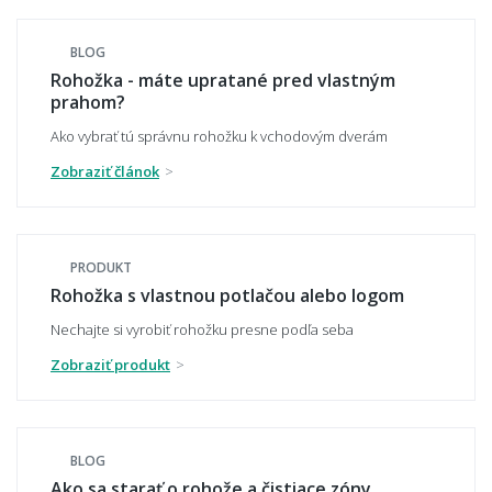
nečistotu a blato z topánok?
BLOG
Rohožka - máte upratané pred vlastným
prahom?
Čo je kokosová rohož a na čo sa hodí?
Ako vybrať tú správnu rohožku k vchodovým dverám
Zobraziť článok
Je rohož protišmyková?
PRODUKT
Rohožka s vlastnou potlačou alebo logom
Vydrží vonkajšia rohož mráz, dážď a sneh?
Nechajte si vyrobiť rohožku presne podľa seba
Zobraziť produkt
Nezvlhne alebo nesplesnivie kúpeľňová
predložka?
BLOG
Ako sa starať o rohože a čistiace zóny