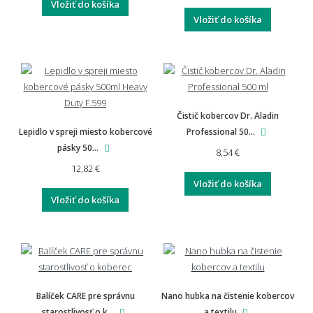
Vložiť do košíka
Vložiť do košíka
Aká je doprava a vrátenie tovaru?
Čistič kobercov Dr. Aladin
Aká je záruka na rohože a predložky?
Lepidlo v spreji miesto kobercové
Professional 50...
pásky 50...
8,54 €
12,82 €
Vložiť do košíka
Vyplatí se investovať do kvalitnejšej rohože?
Vložiť do košíka
Balíček CARE pre správnu
Nano hubka na čistenie kobercov
starostlivosť o k...
a textilu