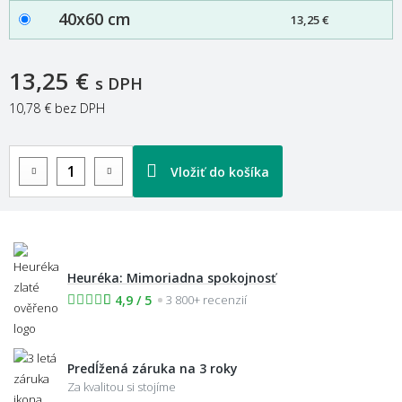
40x60 cm
13,25 €
13,25 €
s DPH
10,78 €
bez DPH
Vložiť do košíka
Heuréka: Mimoriadna spokojnosť
4,9 / 5
3 800+ recenzií
Predĺžená záruka na 3 roky
Za kvalitou si stojíme