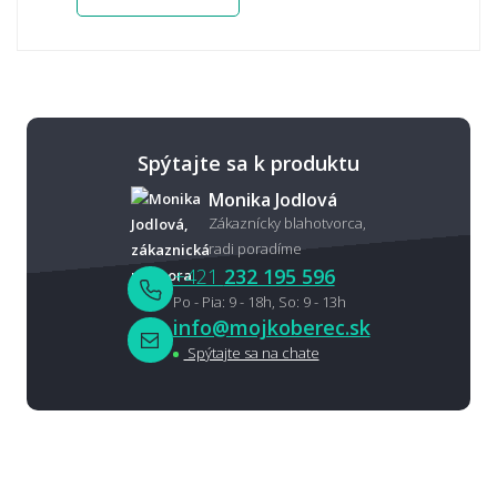
Spýtajte sa k produktu
Monika Jodlová
Zákaznícky blahotvorca,
radi poradíme
+421
232 195 596
Po - Pia: 9 - 18h, So: 9 - 13h
info@mojkoberec.sk
Spýtajte sa na chate