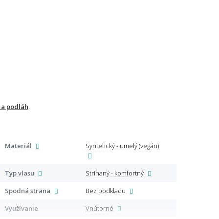
 a podláh
.
Materiál
Syntetický - umelý (vegán)
Špeci
Typ vlasu
Strihaný - komfortný
Spodná strana
Bez podkladu
Certi
Využívanie
Vnútorné