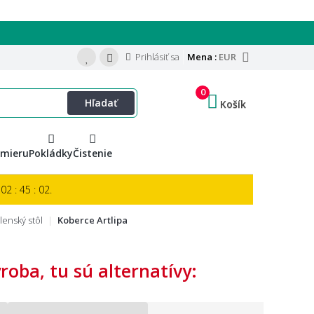
Prihlásiť sa
Mena :
EUR
0
Hľadať
Košík
 mieru
Pokládky
Čistenie
02 : 45 : 01.
enský stôl
Koberce Artlipa
oba, tu sú alternatívy: