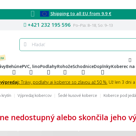
Shipping to all EU from 9.9 €
+421 232 195 596
Po–Pia: 8–18, So: 9–13
eta
ávy
Behúne
PVC, lino
Podlahy
Rohože
Schodnice
Doplnky
Koberec na
 výpredaj:
Trávy, podlahy aj koberce so zľavou až 50 %.
Už len 3 dni a 
krytín
Výpredaj kobercov
Šedé kusové koberce
Koberce pod jedál
ne nedostupný alebo skončila jeho výr