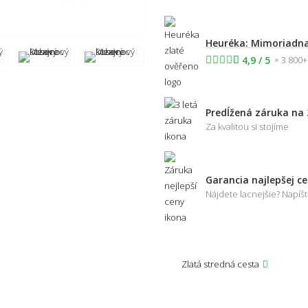
Heuréka: Mimoriadna
4,9 / 5
3 800+
Predĺžená záruka na 
Za kvalitou si stojíme
Garancia najlepšej c
Nájdete lacnejšie? Napí
Zlatá stredná cesta