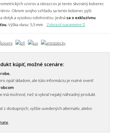
eometrických vzorov a obrazcov je tento skvostný koberec
iérov. Okrem svojho vzhľadu sa tento koberec pýši
na dotyk a vysokou odolnosťou. Jedná
sa o exkluzívnu
ťou.
Výška vlasu: 5,5 mm.
Zobraziť parametre
odukt kúpiť, možné scenáre:
ýrobe.
ro opäť skladom, ale túto informáciu je nutné overiť
ýrobcom
je iná možnosť, než si vybrať nejaký náhradný produkt.
 z dostupných, vyššie uvedených alternatív, alebo:
chate
.