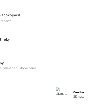
 spokojnosť
 recenzií
3 roky
eny
šte nám a cenu dorovnáme.
Značka:
GDmats