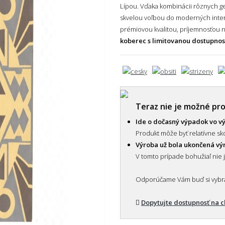
Lípou. Vďaka kombinácii rôznych g
skvelou voľbou do moderných inter
prémiovou kvalitou, príjemnosťou 
koberec s limitovanou dostupnos
Teraz nie je možné pr
Ide o dočasný výpadok vo v
Produkt môže byť relatívne sko
Výroba už bola ukončená v
V tomto prípade bohužiaľ nie 
Odporúčame Vám buď si vybrať
Dopytujte dostupnosť na 