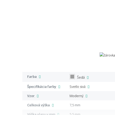
Farba
Šedá
Špecifikácia farby
Svetlo sivá
Vzor
Moderný
Celková výška
7,5 mm
Výška vlasu v mm
5,5 mm