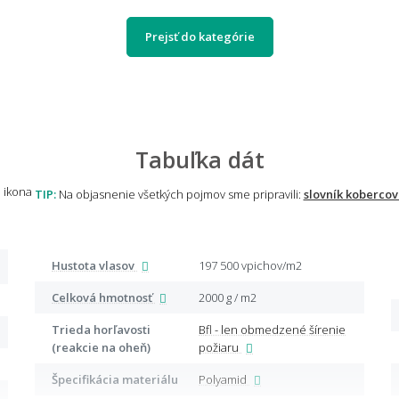
Prejsť do kategórie
Tabuľka dát
TIP:
Na objasnenie všetkých pojmov sme pripravili:
slovník kobercov
Hustota vlasov
197 500 vpichov/m2
Celková hmotnosť
2000 g / m2
Trieda horľavosti
Bfl - len obmedzené šírenie
(reakcie na oheň)
požiaru
Špecifikácia materiálu
Polyamid