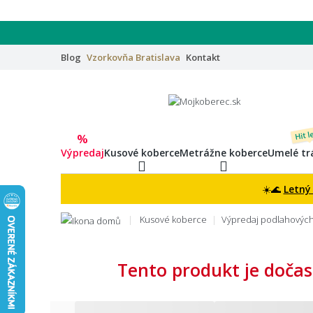
Blog
Vzorkovňa
Bratislava
Kontakt
Hit l
%
Výpredaj
Kusové koberce
Metrážne koberce
Umelé tr
☀️🌊
Letný
Kusové koberce
Výpredaj podlahových 
Tento produkt je dočas