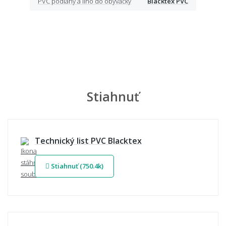
PVC podlahy a lino do obývačky
Blacktex PVC
Stiahnuť
Technický list PVC Blacktex
Stiahnuť (750.4k)