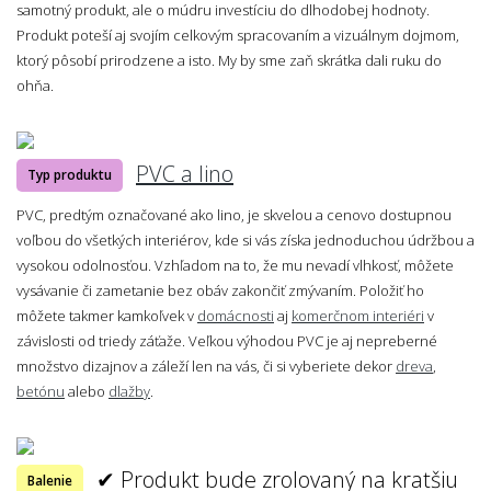
samotný produkt, ale o múdru investíciu do dlhodobej hodnoty.
Produkt poteší aj svojím celkovým spracovaním a vizuálnym dojmom,
ktorý pôsobí prirodzene a isto. My by sme zaň skrátka dali ruku do
ohňa.
PVC a lino
Typ produktu
PVC, predtým označované ako lino, je skvelou a cenovo dostupnou
voľbou do všetkých interiérov, kde si vás získa jednoduchou údržbou a
vysokou odolnosťou. Vzhľadom na to, že mu nevadí vlhkosť, môžete
vysávanie či zametanie bez obáv zakončiť zmývaním. Položiť ho
môžete takmer kamkoľvek v
domácnosti
aj
komerčnom interiéri
v
závislosti od triedy záťaže. Veľkou výhodou PVC je aj nepreberné
množstvo dizajnov a záleží len na vás, či si vyberiete dekor
dreva
,
betónu
alebo
dlažby
.
✔ Produkt bude zrolovaný na kratšiu
Balenie