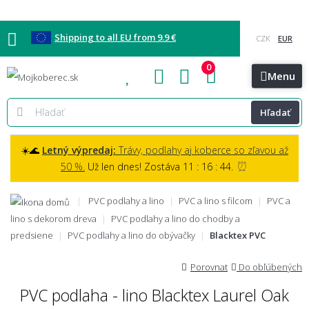
Shipping to all EU from 9.9 €
0
Blog
Vzorkovňa
Bratislava
Kontakt
Menu
Hľadať
☀️🌊
Letný výpredaj:
Trávy, podlahy aj koberce so zľavou až
⏰
50 %.
Už len dnes! Zostáva 11 : 16 : 43.
PVC podlahy a lino
PVC a lino s filcom
PVC a
lino s dekorom dreva
PVC podlahy a lino do chodby a
predsiene
PVC podlahy a lino do obývačky
Blacktex PVC
Porovnat
Do obľúbených
PVC podlaha - lino Blacktex Laurel Oak