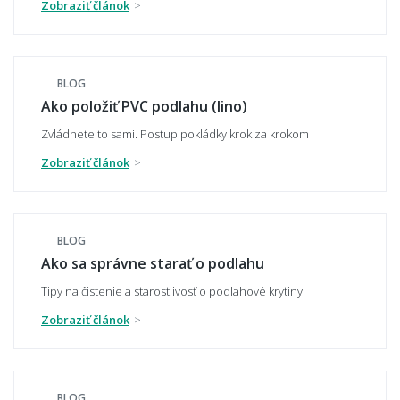
Zobraziť článok
Čo znamená záťažová trieda u PVC podlahy?
BLOG
Ako položiť PVC podlahu (lino)
Zvládnete to sami. Postup pokládky krok za krokom
Čo je nášľapná vrstva a ako sa líši od
záťažovej triedy?
Zobraziť článok
BLOG
Aká hrubá by mala PVC podlaha byť?
Ako sa správne starať o podlahu
Tipy na čistenie a starostlivosť o podlahové krytiny
Zobraziť článok
Je PVC odolné voči vode?
BLOG