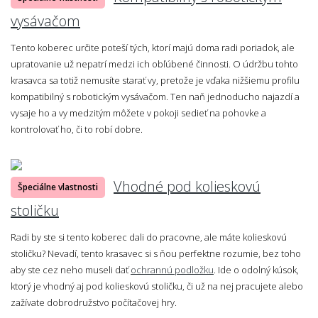
vysávačom
Tento koberec určite poteší tých, ktorí majú doma radi poriadok, ale
upratovanie už nepatrí medzi ich obľúbené činnosti. O údržbu tohto
krasavca sa totiž nemusíte starať vy, pretože je vďaka nižšiemu profilu
kompatibilný s robotickým vysávačom. Ten naň jednoducho najazdí a
vysaje ho a vy medzitým môžete v pokoji sedieť na pohovke a
kontrolovať ho, či to robí dobre.
Vhodné pod kolieskovú
Špeciálne vlastnosti
stoličku
Radi by ste si tento koberec dali do pracovne, ale máte kolieskovú
stoličku? Nevadí, tento krasavec si s ňou perfektne rozumie, bez toho
aby ste cez neho museli dať
ochrannú podložku
. Ide o odolný kúsok,
ktorý je vhodný aj pod kolieskovú stoličku, či už na nej pracujete alebo
zažívate dobrodružstvo počítačovej hry.