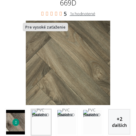
669D
5
1x hodnotené
Pre vysoké zaťaženie
+
2
ďalších