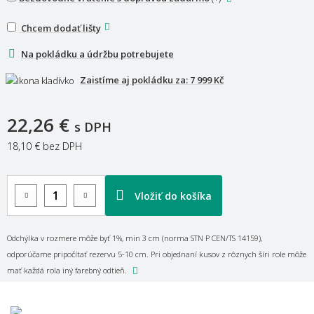
Chcem dodať lišty
Na pokládku a údržbu potrebujete
Zaistíme aj pokládku za:
7 999 Kč
22,26 €
s DPH
18,10 €
bez DPH
Vložiť do košíka
Odchýlka v rozmere môže byť 1%, min 3 cm (norma STN P CEN/TS 14159),
odporúčame pripočítať rezervu 5-10 cm. Pri objednaní kusov z rôznych šíri role môže
mať každá rola iný farebný odtieň.