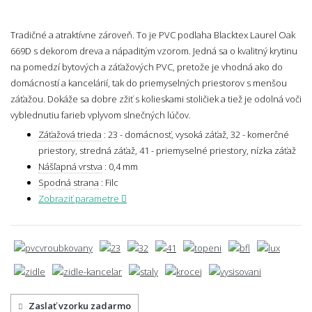
Tradičné a atraktívne zároveň. To je PVC podlaha Blacktex Laurel Oak
669D s dekorom dreva a nápaditým vzorom. Jedná sa o kvalitný krytinu
na pomedzí bytových a záťažových PVC, pretože je vhodná ako do
domácností a kancelárií, tak do priemyselných priestorov s menšou
záťažou. Dokáže sa dobre zžiť s kolieskami stoličiek a tiež je odolná voči
vyblednutiu farieb vplyvom slnečných lúčov.
Záťažová trieda
:
23 - domácnosť, vysoká záťaž, 32 - komerčné
priestory, stredná záťaž, 41 - priemyselné priestory, nízka záťaž
Nášľapná vrstva
:
0,4 mm
Spodná strana
:
Filc
Zobraziť parametre
Zaslať vzorku zadarmo