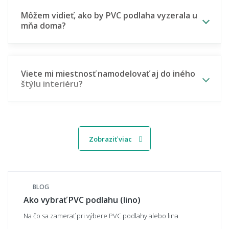
Môžem vidieť, ako by PVC podlaha vyzerala u
mňa doma?
Viete mi miestnosť namodelovať aj do iného
štýlu interiéru?
🎨 Materiál, dekor a povrch
Zobraziť viac
Aké dekory PVC podlahy ponúkate?
BLOG
Ako vybrať PVC podlahu (lino)
Aký povrch PVC podlahy zvoliť - hladký, alebo
vrúbkovaný?
Na čo sa zamerať pri výbere PVC podlahy alebo lina