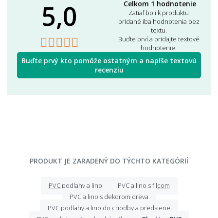
5,0
Celkom 1 hodnotenie
Zatiaľ boli k produktu
pridané iba hodnotenia bez
textu.
Buďte prví a pridajte textové
hodnotenie.
Buďte prvý kto pomôže ostatným a napíše textovú
recenziu
PRODUKT JE ZARADENÝ DO TÝCHTO KATEGÓRIÍ
PVC podlahy a lino
PVC a lino s filcom
PVC a lino s dekorom dreva
PVC podlahy a lino do chodby a predsiene