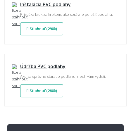
Inštalácia PVC podlahy
Príručka krok za krokom, ako správne položiť podlahu.
Stiahnuť (290k)
Údržba PVC podlahy
Ako sa správne starať o podlahu, nech vám vydrží.
Stiahnuť (280k)