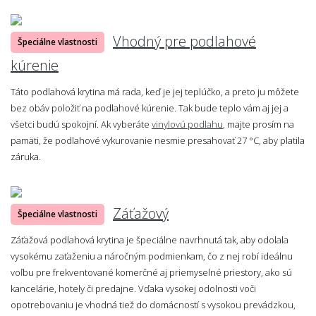
Vhodný pre podlahové
Špeciálne vlastnosti
kúrenie
Táto podlahová krytina má rada, keď je jej teplúčko, a preto ju môžete
bez obáv položiť na podlahové kúrenie. Tak bude teplo vám aj jej a
všetci budú spokojní. Ak vyberáte
vinylovú podlahu
, majte prosím na
pamäti, že podlahové vykurovanie nesmie presahovať 27 °C, aby platila
záruka.
Záťažový
Špeciálne vlastnosti
Záťažová podlahová krytina je špeciálne navrhnutá tak, aby odolala
vysokému zaťaženiu a náročným podmienkam, čo z nej robí ideálnu
voľbu pre frekventované komerčné aj priemyselné priestory, ako sú
kancelárie, hotely či predajne. Vďaka vysokej odolnosti voči
opotrebovaniu je vhodná tiež do domácností s vysokou prevádzkou,