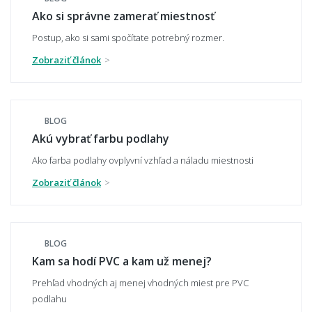
Vybledne PVC podlaha na slnku?
Ako si správne zamerať miestnosť
Postup, ako si sami spočítate potrebný rozmer.
Zobraziť článok
Môžem si nechať zaslať vzorku vopred?
BLOG
📏 Rozmery, rezanie a pokládka
Akú vybrať farbu podlahy
Ako farba podlahy ovplyvní vzhľad a náladu miestnosti
Ako sa PVC podlaha objednáva a reže na
Zobraziť článok
mieru?
BLOG
Aké široké rolky PVC ponúkate?
Kam sa hodí PVC a kam už menej?
Prehľad vhodných aj menej vhodných miest pre PVC
podlahu