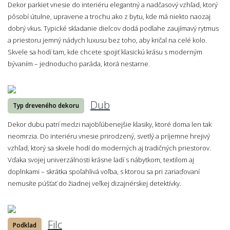
Dekor parkiet vnesie do interiéru elegantný a nadčasový vzhľad, ktorý
pôsobí útulne, upravene a trochu ako z bytu, kde má niekto naozaj
dobrý vkus. Typické skladanie dielcov dodá podlahe zaujímavý rytmus
a priestoru jemný nádych luxusu bez toho, aby kričal na celé kolo.
Skvele sa hodí tam, kde chcete spojiť klasickú krásu s moderným
bývaním – jednoducho paráda, ktorá nestarne.
Dub
Typ dreveného dekoru
Dekor dubu patrí medzi najobľúbenejšie klasiky, ktoré doma len tak
neomrzia. Do interiéru vnesie prirodzený, svetlý a príjemne hrejivý
vzhľad, ktorý sa skvele hodí do moderných aj tradičných priestorov.
Vďaka svojej univerzálnosti krásne ladí s nábytkom, textilom aj
doplnkami – skrátka spoľahlivá voľba, s ktorou sa pri zariaďovaní
nemusíte púšťať do žiadnej veľkej dizajnérskej detektívky.
Filc
Podklad