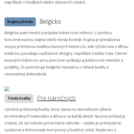
napríklad v chodbách alebo obývacích izbách.
Belgicko
Krajina pôvodu
Belgicko patrí medzi európske kobercové veľmoci, s výrobou
koncentrovanou najmä okolo mesta Kortrijk. Krajina je preslávená
svojou prémiovou kvalitou kusových kobercov, kde výrobcovia s dlhou
tradíciou ponúkajú nadčasové designy, napríklad značka Osta. Okrem
kusových kobercov sa tu precízne vyrábajú aj kobercové metráže a
podlahy, čo potvrdzuje belgickú reputáciu v oblasti kvality a
remeselnej dokonalosti.
Pre náročných
Trieda kvality
Výrobok prémiovej kvality, ktorý stavia na starostlivom výbere
prvotriednych materiálov a dôraze na každý detail. Na prvý pohľad je
zrejmé, že nič nebolo ponechané náhode – všetko je premyslené,
vyvážené a dohromady tvorí pevný a funkčný celok. Nejde len o