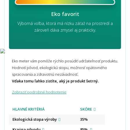
Eko favorit
Výborná voľba, ktorá má nízku záťaž na prostredí a
zároveň dáva zmysel aj prakticky.
Eko meter vám pomôže rýchlo posúdiť udržateľnosť produktu.
Hodnotí pôvod, ekologickú stopu, možnosť opätovného
spracovania a zdravotnú nezávadnosť.
Vďaka tomu ľahko zistíte, aký je produkt šetrný.
Zobraziť podrobné hodnotenie
HLAVNÉ KRITÉRIÁ
SKÓRE
Ekologická stopa
výroby
35%
Krajina
pôvodu
85%