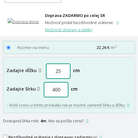
Doprava ZADARMO po celej SR
Možnosť pridať bezdôvodné vrátenie
Možnosti dopravy a platby
2
Rozmer na mieru
22,26 €
/m
Zadajte dĺžku
cm
Zadajte šírku
cm
Kvôli vzoru u tohto produktu nie je možné zameniť šírku a dĺžku
Dostupná šírka role:
4m
.
Ako sa počíta cena?
Bezdôvodné vrátenie s dopravou zadarmo
(+
)