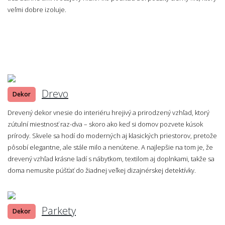
veľmi dobre izoluje.
Drevo
Dekor
Drevený dekor vnesie do interiéru hrejivý a prirodzený vzhľad, ktorý
zútulní miestnosť raz-dva – skoro ako keď si domov pozvete kúsok
prírody. Skvele sa hodí do moderných aj klasických priestorov, pretože
pôsobí elegantne, ale stále milo a nenútene. A najlepšie na tom je, že
drevený vzhľad krásne ladí s nábytkom, textilom aj doplnkami, takže sa
doma nemusíte púšťať do žiadnej veľkej dizajnérskej detektívky.
Parkety
Dekor