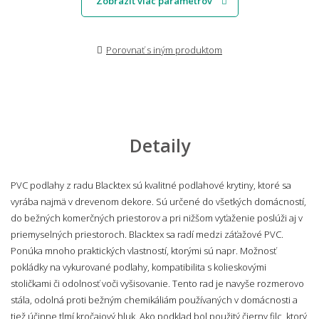
Zobraziť viac parametrov
Porovnať s iným produktom
Detaily
PVC podlahy z radu Blacktex sú kvalitné podlahové krytiny, ktoré sa
vyrába najmä v drevenom dekore. Sú určené do všetkých domácností,
do bežných komerčných priestorov a pri nižšom vyťaženie poslúži aj v
priemyselných priestoroch. Blacktex sa radí medzi záťažové PVC.
Ponúka mnoho praktických vlastností, ktorými sú napr. Možnosť
pokládky na vykurované podlahy, kompatibilita s kolieskovými
stoličkami či odolnosť voči vyšisovanie. Tento rad je navyše rozmerovo
stála, odolná proti bežným chemikáliám používaných v domácnosti a
tiež účinne tlmí kročajový hluk. Ako podklad bol použitý čierny filc, ktorý