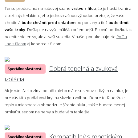
Tento produkt má na rubovej strane
vrstvu z filcu
, čo je hustá tkanina
z textilných vlákien. Jeho jednoznačnou výhodou preto je, že vaše
chodidlá
bude chrániť pred chladom
od podlahy a tiež
bude tlmiť
vaše kroky
. Došľap je navyše mäkší a príjemnejší. Filcovú podložku tak
oceníte nielen vy, ale aj vaši susedia. V našej ponuke nájdete
PVC a
lino s filcom
aj koberce s filcom.
Dobrá tepelná a zvuková
Špeciálne vlastnosti
izolácia
Ak je vám často zima od nôh alebo máte susedov citlivých na hluk, je
pre vás táto podlahová krytina skvelou voľbou. Dobre totiž udržuje
teplo v miestnosti a obmedzuje šírenie hluku, takže budete menej
brnkať susedom na nervy a bude vám teplejšie.
Kompatibilný s robotickým
Špeciálne vlastnosti