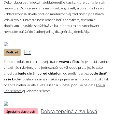
Dekor dubu patrí medzi najobľúbenejšie klasiky, ktoré doma len tak
neomrzia. Do interiéru vnesie prirodzený, svetlý a príjemne hrejivý
vzhľad, ktorý sa skvele hodí do moderných aj tradičných priestorov.
Vďaka svojej univerzálnosti krásne ladí s nábytkom, textilom aj
doplnkami – skrátka spoľahlivá voľba, s ktorou sa pri zariaďovaní
nemusíte púšťať do žiadnej veľkej dizajnérskej detektívky.
Filc
Podklad
Tento produkt má na rubovej strane
vrstvu z filcu
, čo je hustá tkanina
z textilných vlákien. Jeho jednoznačnou výhodou preto je, že vaše
chodidlá
bude chrániť pred chladom
od podlahy a tiež
bude tlmiť
vaše kroky
. Došľap je navyše mäkší a príjemnejší. Filcovú podložku tak
oceníte nielen vy, ale aj vaši susedia. V našej ponuke nájdete
PVC a
lino s filcom
aj koberce s filcom.
Dobrá tepelná a zvuková
Špeciálne vlastnosti