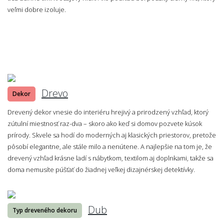
veľmi dobre izoluje.
Drevo
Dekor
Drevený dekor vnesie do interiéru hrejivý a prirodzený vzhľad, ktorý
zútulní miestnosť raz-dva – skoro ako keď si domov pozvete kúsok
prírody. Skvele sa hodí do moderných aj klasických priestorov, pretože
pôsobí elegantne, ale stále milo a nenútene. A najlepšie na tom je, že
drevený vzhľad krásne ladí s nábytkom, textilom aj doplnkami, takže sa
doma nemusíte púšťať do žiadnej veľkej dizajnérskej detektívky.
Dub
Typ dreveného dekoru