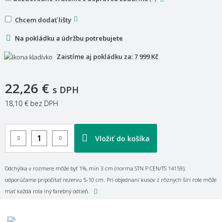
Chcem dodať lišty
Na pokládku a údržbu potrebujete
Zaistíme aj pokládku za:
7 999 Kč
22,26 €
s DPH
18,10 €
bez DPH
Vložiť do košíka
Odchýlka v rozmere môže byť 1%, min 3 cm (norma STN P CEN/TS 14159),
odporúčame pripočítať rezervu 5-10 cm. Pri objednaní kusov z rôznych šíri role môže
mať každá rola iný farebný odtieň.