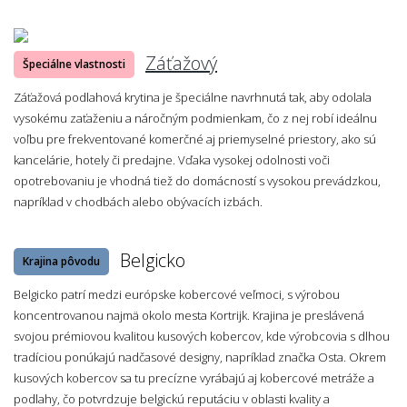
Záťažový
Špeciálne vlastnosti
Záťažová podlahová krytina je špeciálne navrhnutá tak, aby odolala
vysokému zaťaženiu a náročným podmienkam, čo z nej robí ideálnu
voľbu pre frekventované komerčné aj priemyselné priestory, ako sú
kancelárie, hotely či predajne. Vďaka vysokej odolnosti voči
opotrebovaniu je vhodná tiež do domácností s vysokou prevádzkou,
napríklad v chodbách alebo obývacích izbách.
Belgicko
Krajina pôvodu
Belgicko patrí medzi európske kobercové veľmoci, s výrobou
koncentrovanou najmä okolo mesta Kortrijk. Krajina je preslávená
svojou prémiovou kvalitou kusových kobercov, kde výrobcovia s dlhou
tradíciou ponúkajú nadčasové designy, napríklad značka Osta. Okrem
kusových kobercov sa tu precízne vyrábajú aj kobercové metráže a
podlahy, čo potvrdzuje belgickú reputáciu v oblasti kvality a