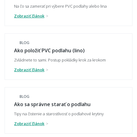
Aký povrch PVC podlahy zvoliť - hladký, alebo
vrúbkovaný?
Na čo sa zamerať pri výbere PVC podlahy alebo lina
Zobraziť článok
Čo znamená záťažová trieda u PVC podlahy?
BLOG
Ako položiť PVC podlahu (lino)
Zvládnete to sami. Postup pokládky krok za krokom
Čo je nášľapná vrstva a ako sa líši od
záťažovej triedy?
Zobraziť článok
BLOG
Aká hrubá by mala PVC podlaha byť?
Ako sa správne starať o podlahu
Tipy na čistenie a starostlivosť o podlahové krytiny
Zobraziť článok
Je PVC odolné voči vode?