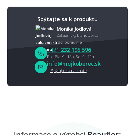
Spýtajte sa k produktu
Monika Jodlová
Zákaznícky blahotvorca,
radi poradíme
+421
232 195 596
Po - Pia: 9 - 18h, So: 9 - 13h
info@mojkoberec.sk
Spýtajte sa na chate
Informace o výrobci
Beauflor
: