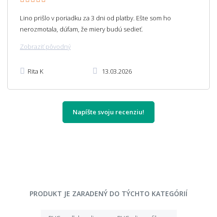
Lino prišlo v poriadku za 3 dni od platby. Ešte som ho
nerozmotala, dúfam, že miery budú sedieť.
Zobraziť pôvodný
Rita K
13.03.2026
Napíšte svoju recenziu!
PRODUKT JE ZARADENÝ DO TÝCHTO KATEGÓRIÍ