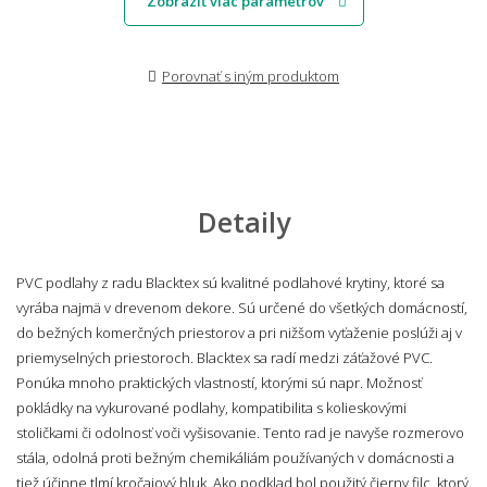
Zobraziť viac parametrov
Porovnať s iným produktom
Detaily
PVC podlahy z radu Blacktex sú kvalitné podlahové krytiny, ktoré sa
vyrába najmä v drevenom dekore. Sú určené do všetkých domácností,
do bežných komerčných priestorov a pri nižšom vyťaženie poslúži aj v
priemyselných priestoroch. Blacktex sa radí medzi záťažové PVC.
Ponúka mnoho praktických vlastností, ktorými sú napr. Možnosť
pokládky na vykurované podlahy, kompatibilita s kolieskovými
stoličkami či odolnosť voči vyšisovanie. Tento rad je navyše rozmerovo
stála, odolná proti bežným chemikáliám používaných v domácnosti a
tiež účinne tlmí kročajový hluk. Ako podklad bol použitý čierny filc, ktorý