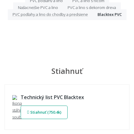
PVC podlahy a lino
PVC a lino s filcom
Najlacnejšie PVC a lino
PVC a lino s dekorom dreva
PVC podlahy a lino do chodby a predsiene
Blacktex PVC
Stiahnuť
Technický list PVC Blacktex
Stiahnuť (750.4k)