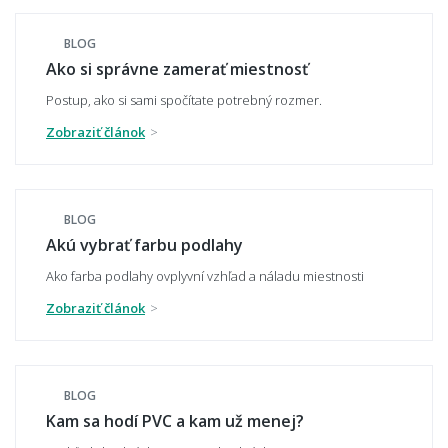
BLOG
Vybledne PVC podlaha na slnku?
Ako si správne zamerať miestnosť
Postup, ako si sami spočítate potrebný rozmer.
Zobraziť článok
Môžem si nechať zaslať vzorku vopred?
BLOG
📏 Rozmery, rezanie a pokládka
Akú vybrať farbu podlahy
Ako farba podlahy ovplyvní vzhľad a náladu miestnosti
Ako sa PVC podlaha objednáva a reže na
Zobraziť článok
mieru?
BLOG
Aké široké rolky PVC ponúkate?
Kam sa hodí PVC a kam už menej?