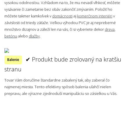
vysokou odolnosťou. Vzhľadom na to, že mu nevadí vlhkosť, môžete
vysávanie či zametanie bez obáv zakončiť zmývaním. Položiť ho
môžete takmer kamkoľvek v
domácnosti
aj
komerčnom interiéri
v
závislosti od triedy záťaže. Veľkou výhodou PVC je aj nepreberné
množstvo dizajnov a záleží len na vás, či si vyberiete dekor
dreva
,
betónu
alebo
dlažby
.
✔ Produkt bude zrolovaný na kratšiu
Balenie
stranu
Tovar Vám doručíme štandardne zabalený tak, aby zaberal čo
najmenej miesta. Tento efektívny spôsob balenia uľahčí nielen
prepravu, ale výrazne zjednoduší manipuláciu so zásielkou u Vás.