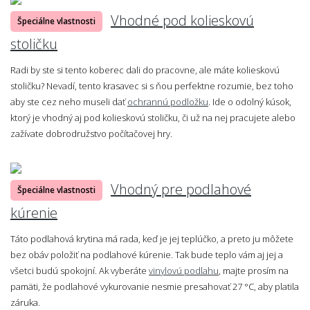
Vhodné pod kolieskovú
Špeciálne vlastnosti
stoličku
Radi by ste si tento koberec dali do pracovne, ale máte kolieskovú
stoličku? Nevadí, tento krasavec si s ňou perfektne rozumie, bez toho
aby ste cez neho museli dať
ochrannú podložku
. Ide o odolný kúsok,
ktorý je vhodný aj pod kolieskovú stoličku, či už na nej pracujete alebo
zažívate dobrodružstvo počítačovej hry.
Vhodný pre podlahové
Špeciálne vlastnosti
kúrenie
Táto podlahová krytina má rada, keď je jej teplúčko, a preto ju môžete
bez obáv položiť na podlahové kúrenie. Tak bude teplo vám aj jej a
všetci budú spokojní. Ak vyberáte
vinylovú podlahu
, majte prosím na
pamäti, že podlahové vykurovanie nesmie presahovať 27 °C, aby platila
záruka.