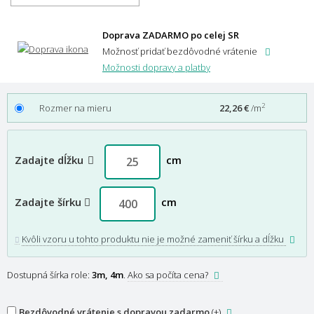
Doprava ZADARMO po celej SR
Možnosť pridať bezdôvodné vrátenie
Možnosti dopravy a platby
2
Rozmer na mieru
22,26 €
/m
Zadajte dĺžku
cm
Zadajte šírku
cm
Kvôli vzoru u tohto produktu nie je možné zameniť šírku a dĺžku
Dostupná šírka role:
3m, 4m
.
Ako sa počíta cena?
Bezdôvodné vrátenie s dopravou zadarmo
(+
)