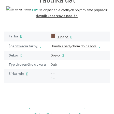
TIP:
Na objasnenie všetkých pojmov sme pripravili:
slovník kobercov a podláh
.
Farba
Hnedá
Špecifikácia farby
Hnedá s nádychom do béžova
Dekor
Drevo
Typ dreveného dekoru
Dub
Šírka role
4m
3m