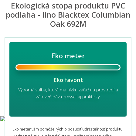
Ekologická stopa produktu PVC
podlaha - lino Blacktex Columbian
Oak 692M
Eko meter
Eko favorit
Výborná voľba, ktorá má nízku záťaž na prostredí a
zároveň dáva zmysel aj prakticky.
Eko meter vám pomôže rýchlo posúdiť udržateľnosť produktu.
Hodnotí pôvod, ekologickú stopu, možnosť opätovného