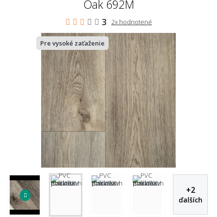
Oak 692M
3
2x hodnotené
Pre vysoké zaťaženie
+
2
ďalších