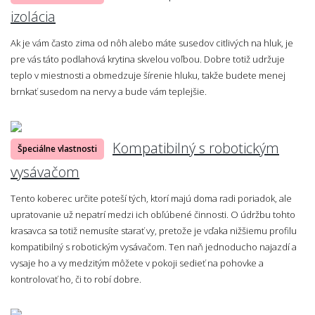
izolácia
Ak je vám často zima od nôh alebo máte susedov citlivých na hluk, je
pre vás táto podlahová krytina skvelou voľbou. Dobre totiž udržuje
teplo v miestnosti a obmedzuje šírenie hluku, takže budete menej
brnkať susedom na nervy a bude vám teplejšie.
Kompatibilný s robotickým
Špeciálne vlastnosti
vysávačom
Tento koberec určite poteší tých, ktorí majú doma radi poriadok, ale
upratovanie už nepatrí medzi ich obľúbené činnosti. O údržbu tohto
krasavca sa totiž nemusíte starať vy, pretože je vďaka nižšiemu profilu
kompatibilný s robotickým vysávačom. Ten naň jednoducho najazdí a
vysaje ho a vy medzitým môžete v pokoji sedieť na pohovke a
kontrolovať ho, či to robí dobre.