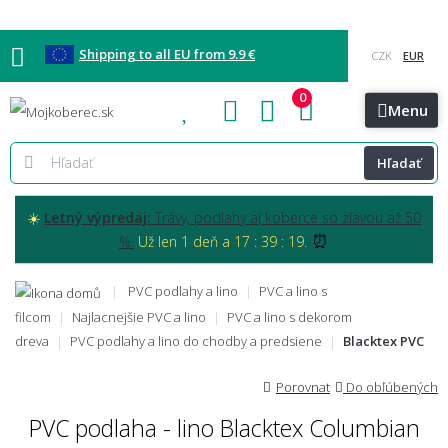
Shipping to all EU from 9.9 €
0
Blog
Vzorkovňa
Bratislava
Kontakt
Menu
Hľadať
☀️
Letný výpredaj:
Trávy, podlahy aj koberce so zľavou až 50
⏰
%.
Už len 1 deň a 17 : 39 : 18.
PVC podlahy a lino
PVC a lino s
filcom
Najlacnejšie PVC a lino
PVC a lino s dekorom
dreva
PVC podlahy a lino do chodby a predsiene
Blacktex PVC
Porovnat
Do obľúbených
PVC podlaha - lino Blacktex Columbian