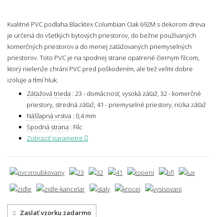
Kvalitné PVC podlaha Blacktex Columbian Oak 692M s dekorom dreva
je určená do všetkých bytových priestorov, do bežne používaných
komerčných priestorov a do menej zaťažovaných priemyselných
priestorov. Toto PVC je na spodnej strane opatrené čiernym filcom,
ktorý nielenže chráni PVC pred poškodením, ale tiež veľmi dobre
izoluje a tlmí hluk.
Záťažová trieda
:
23 - domácnosť, vysoká záťaž, 32 - komerčné
priestory, stredná záťaž, 41 - priemyselné priestory, nízka záťaž
Nášľapná vrstva
:
0,4 mm
Spodná strana
:
Filc
Zobraziť parametre
Zaslať vzorku zadarmo