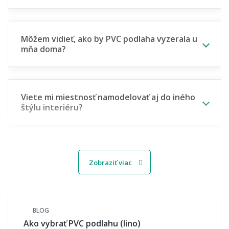
Môžem vidieť, ako by PVC podlaha vyzerala u
mňa doma?
Viete mi miestnosť namodelovať aj do iného
štýlu interiéru?
🎨 Materiál, dekor a povrch
Zobraziť viac
Aké dekory PVC podlahy ponúkate?
BLOG
Ako vybrať PVC podlahu (lino)