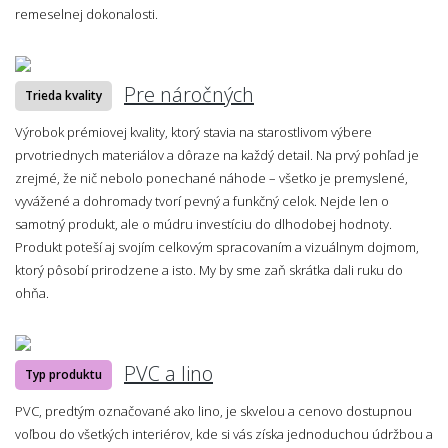
remeselnej dokonalosti.
Pre náročných
Trieda kvality
Výrobok prémiovej kvality, ktorý stavia na starostlivom výbere
prvotriednych materiálov a dôraze na každý detail. Na prvý pohľad je
zrejmé, že nič nebolo ponechané náhode – všetko je premyslené,
vyvážené a dohromady tvorí pevný a funkčný celok. Nejde len o
samotný produkt, ale o múdru investíciu do dlhodobej hodnoty.
Produkt poteší aj svojím celkovým spracovaním a vizuálnym dojmom,
ktorý pôsobí prirodzene a isto. My by sme zaň skrátka dali ruku do
ohňa.
PVC a lino
Typ produktu
PVC, predtým označované ako lino, je skvelou a cenovo dostupnou
voľbou do všetkých interiérov, kde si vás získa jednoduchou údržbou a