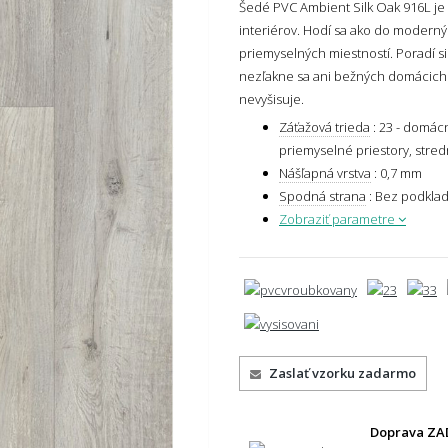
Šedé PVC Ambient Silk Oak 916L je
interiérov. Hodí sa ako do moderný
priemyselných miestností. Poradí si
nezľakne sa ani bežných domácich c
nevyšisuje.
Záťažová trieda
:
23 - domácn
priemyselné priestory, stred
Nášľapná vrstva
:
0,7 mm
Spodná strana
:
Bez podkla
Zobraziť parametre
Zaslať vzorku zadarmo
Doprava ZA