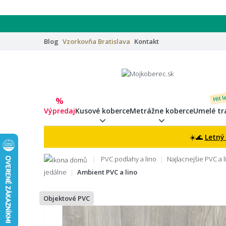
Blog
Vzorkovňa
Bratislava
Kontakt
Hit l
%
Výpredaj
Kusové koberce
Metrážne koberce
Umelé tr
☀️🌊
Letný
PVC podlahy a lino
Najlacnejšie PVC a l
jedálne
Ambient PVC a lino
Objektové PVC