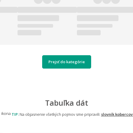
Prejsť do kategórie
Tabuľka dát
TIP:
Na objasnenie všetkých pojmov sme pripravili:
slovník kobercov