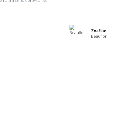
šte nám a cenu dorovnáme.
Značka:
Beauflor