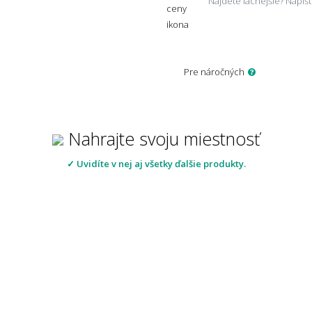
Nájdete lacnejšie? Napí
Pre náročných
Nahrajte svoju miestnosť
✓ Uvidíte v nej aj všetky ďalšie produkty.