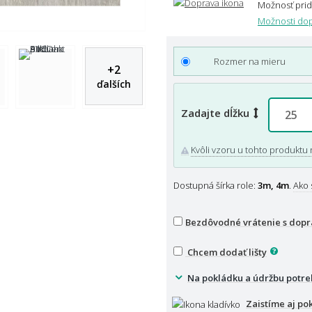
Možnosť pri
Možnosti dop
Rozmer na mieru
+
2
ďalších
Zadajte dĺžku
Kvôli vzoru u tohto produktu 
Dostupná šírka role:
3m, 4m
.
Ako 
Bezdôvodné vrátenie s dop
Chcem dodať lišty
Na pokládku a údržbu potre
Zaistíme aj po