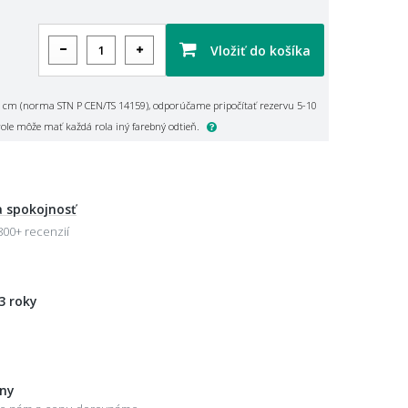
Vložiť do košíka
 cm (norma STN P CEN/TS 14159), odporúčame pripočítať rezervu 5-10
role môže mať každá rola iný farebný odtieň.
 spokojnosť
800+ recenzií
3 roky
eny