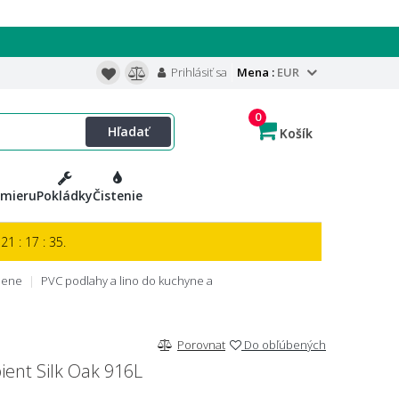
Prihlásiť sa
Mena :
EUR
0
Hľadať
Košík
 mieru
Pokládky
Čistenie
21 : 17 : 34.
iene
PVC podlahy a lino do kuchyne a
Porovnat
Do obľúbených
ient Silk Oak 916L