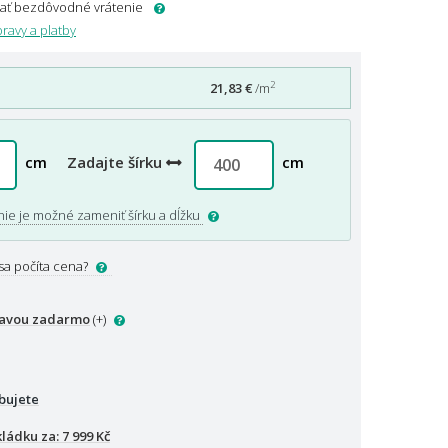
dať bezdôvodné vrátenie
ravy a platby
2
21,83 €
/m
cm
Zadajte šírku
cm
nie je možné zameniť šírku a dĺžku
sa počíta cena?
ravou zadarmo
(+
)
bujete
kládku za:
7 999 Kč