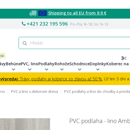
Shipping to all EU from 9.9 €
+421 232 195 596
Po–Pia: 8–18, So: 9–13
eta
ávy
Behúne
PVC, lino
Podlahy
Rohože
Schodnice
Doplnky
Koberec na
 výpredaj:
Trávy, podlahy aj koberce so zľavou až 50 %.
Už len 3 dni a 
ino
PVC a lino s dekorom dreva
PVC podlahy a lino do chodby a preds
PVC podlaha - lino Amb