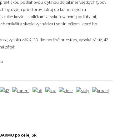
 praktickou podlahovou krytinou do takmer všetkých typov
ch bytových priestorov, tak aj do komerčných a
 s kolieskovými stoličkami aj vykurovanými podlahami,
hemikálií a skvele vychádza i so slniečkom, ktoré ho
osť, vysoká záťaž, 33 - komerčné priestory, vysoká záťaž, 42 -
ná záťaž
du
DARMO po celej SR