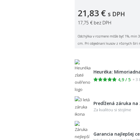
21,83 €
s DPH
17,75 €
bez DPH
Odchýlka v rozmere môže byť 1%, min 3
cm. Pri objednaní kusov z rôznych šíri 
Heuréka: Mimoriadna
4,9 / 5
3 
Predĺžená záruka na 
Za kvalitou si stojíme
Garancia najlepšej c