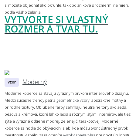
si môžete objednať ako okrúhle, tak obdĺžnikové s rozmermi na mieru
podľa Vášho želania.
VYTVORTE SI VLASTNÝ
ROZMER A TVAR TU.
Moderný
Vzor
Moderné koberce sa stávajú výrazným prvkom interiérového dizajnu.
Medzi súčasné trendy patria
geometrické vzory
, abstraktné motívy a
prírodné textúry. Obľúbené farby zahŕňajú neutrálne tóny ako šedá,
béžová a krémová, ktoré ľahko ladia s rôznymi štýlmi interiérov, ale tiež
sýte a výrazné odtiene modrej, zelenej či terakotovej. Moderné
koberce sa hodia do obývacích izieb, kde môžu tvoriť ústredný prvok
miestnosti, v spálni zasa oceníte
vysoký shaggy vlas
pre pocit útulnosti.