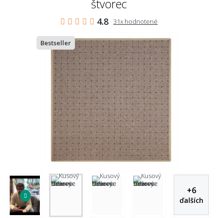
štvorec
4.8
31x hodnotené
Bestseller
+
6
ďalších