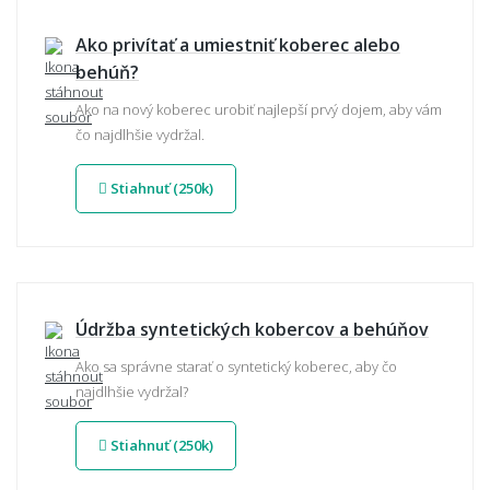
Ako privítať a umiestniť koberec alebo
behúň?
Ako na nový koberec urobiť najlepší prvý dojem, aby vám
čo najdlhšie vydržal.
Stiahnuť (250k)
Údržba syntetických kobercov a behúňov
Ako sa správne starať o syntetický koberec, aby čo
najdlhšie vydržal?
Stiahnuť (250k)