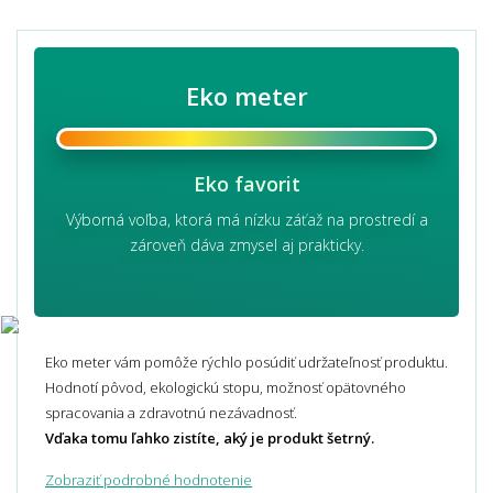
Eko meter
Eko favorit
Výborná voľba, ktorá má nízku záťaž na prostredí a
zároveň dáva zmysel aj prakticky.
Eko meter vám pomôže rýchlo posúdiť udržateľnosť produktu.
Hodnotí pôvod, ekologickú stopu, možnosť opätovného
spracovania a zdravotnú nezávadnosť.
Vďaka tomu ľahko zistíte, aký je produkt šetrný.
Zobraziť podrobné hodnotenie