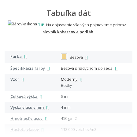
Tabuľka dát
TIP:
Na objasnenie všetkých pojmov sme pripravili:
slovník kobercov a podláh
.
Farba
Béžová
Špecifikácia farby
Béžová s nádychom do šeda
Vzor
Moderný
Bodky
Celková výška
8 mm
Výška vlasu v mm
4 mm
Hmotnosť vlasov
450 g/m2
Hustota vlasov
112 000 vpichov/m2