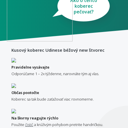
Ako o tento
koberec
pečovať?
Kusový koberec Udinese béžový new štvorec
Pravidelne vysávajte
Odporúčame 1 – 2x týždenne, narovnáte tým aj vlas.
Občas pootočte
Koberec sa tak bude zaťažovať viac rovnomerne.
Na škvrny reagujte rýchlo
Použite
čistič
a krúživým pohybom pretrite handričkou.