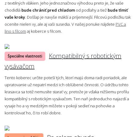
z textilných vlákien. Jeho jednoznačnou výhodou preto je, že vaše
chodidlá
bude chrániť pred chladom
od podlahy a tiež
bude tlmiť
vaše kroky
. Došľap je navyše mäkší a príjemnejší. Filcovú podložku tak
oceníte nielen vy, ale aj vaši susedia. V našej ponuke nájdete
PVC a
lino s filcom
aj koberce s filcom.
Kompatibilný s robotickým
Špeciálne vlastnosti
vysávačom
Tento koberec určite poteší tých, ktorí majú doma radi poriadok, ale
upratovanie už nepatrí medzi ich obľúbené činnosti. O údržbu tohto
krasavca sa totiž nemusíte starať vy, pretože je vďaka nižšiemu profilu
kompatibilný s robotickým vysávačom. Ten naň jednoducho najazdí a
vysaje ho a vy medzitým môžete v pokoji sedieť na pohovke a
kontrolovať ho, či to robí dobre.