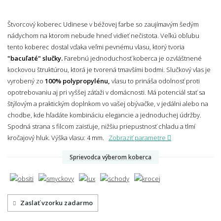
Štvorcový koberec Udinese v béžovej farbe so zaujímavým šedým
nádychom na ktorom nebude hneď vidieť nečistota. Veľkú obľubu
tento koberec dostal vďaka veľmi pevnému vlasu, ktorý tvoria
"bacuľaté" slučky.
Farebnú jednoduchosť koberca je ozvláštnené
kockovou štruktúrou, ktorá je tvorená tmavšími bodmi. Slučkový vlas je
vyrobený zo
100% polypropylénu,
vlasu to prináša odolnosť proti
opotrebovaniu aj pri vyššej záťaži v domácnosti. Má potenciál stať sa
štýlovým a praktickým doplnkom vo vašej obývačke, v jedálni alebo na
chodbe, kde hľadáte kombináciu elegancie a jednoduchej údržby.
Spodná strana s filcom zaisťuje, nižšiu priepustnosť chladu a tlmí
kročajový hluk.
Výška vlasu: 4 mm.
Zobraziť parametre
Sprievodca výberom koberca
Zaslať vzorku zadarmo