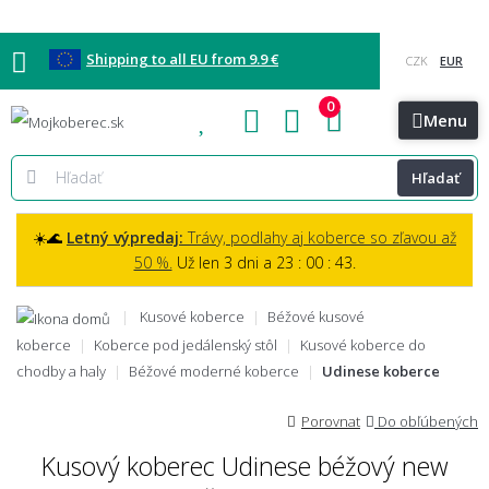
Shipping to all EU from 9.9 €
0
Blog
Vzorkovňa
Bratislava
Kontakt
Menu
Hľadať
☀️🌊
Letný výpredaj:
Trávy, podlahy aj koberce so zľavou až
50 %.
Už len 3 dni a 23 : 00 : 41.
Kusové koberce
Béžové kusové
koberce
Koberce pod jedálenský stôl
Kusové koberce do
chodby a haly
Béžové moderné koberce
Udinese koberce
Porovnat
Do obľúbených
Kusový koberec Udinese béžový new