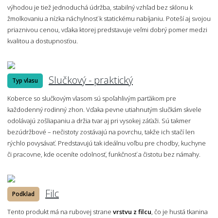
výhodou je tiež jednoduchá údržba, stabilný vzhľad bez sklonu k
žmolkovaniu a nízka náchylnosť k statickému nabíjaniu. Poteší aj svojou
priaznivou cenou, vďaka ktorej predstavuje veľmi dobrý pomer medzi
kvalitou a dostupnosťou.
Slučkový - praktický
Typ vlasu
Koberce so slučkovým vlasom sú spoľahlivým parťákom pre
každodenný rodinný zhon. Vďaka pevne utiahnutým slučkám skvele
odolávajú zošliapaniu a držia tvar aj pri vysokej záťaži. Sú takmer
bezúdržbové – nečistoty zostávajú na povrchu, takže ich stačí len
rýchlo povysávať. Predstavujú tak ideálnu voľbu pre chodby, kuchyne
či pracovne, kde oceníte odolnosť, funkčnosť a čistotu bez námahy.
Filc
Podklad
Tento produkt má na rubovej strane
vrstvu z filcu
, čo je hustá tkanina