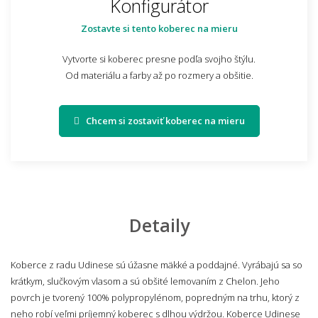
Konfigurátor
Zostavte si tento koberec na mieru
Vytvorte si koberec presne podľa svojho štýlu.
Od materiálu a farby až po rozmery a obšitie.
Chcem si zostaviť koberec na mieru
Detaily
Koberce z radu Udinese sú úžasne mäkké a poddajné. Vyrábajú sa so
krátkym, slučkovým vlasom a sú obšité lemovaním z Chelon. Jeho
povrch je tvorený 100% polypropylénom, popredným na trhu, ktorý z
neho robí veľmi príjemný koberec s dlhou výdržou. Koberce Udinese