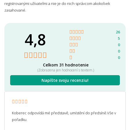
registrovanými užívateľmi a nie je do nich správcom akokoľvek
zasahované.
4,8
26
5
0
0
0
Celkom 31 hodnotenie
(Zobrazena jen hodnocení s textem.)
Napíšte svoju recenziu!
Koberec odpovídá mé představě, umístění do předsíně.Vše v
pořadku.