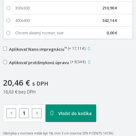
300x300
210,90 €
400x400
342,14 €
Chcem vlastný rozmer, tvar
0,00 €
™
(
+ 17,11 €
)
Aplikovať Nano impregnáciu
(
+ 8,54 €
)
Aplikovať protišmykovú úpravu
20,46 €
s DPH
16,63 €
bez DPH
Vložiť do košíka
Odchýlka v rozmere môže byť 1%, min 3 cm (norma STN P CEN/TS 14159).