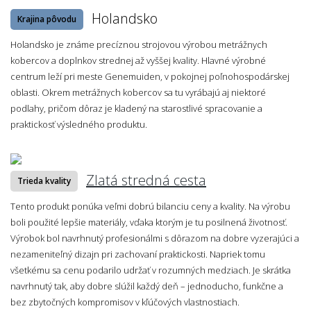
Holandsko
Krajina pôvodu
Holandsko je známe precíznou strojovou výrobou metrážnych
kobercov a doplnkov strednej až vyššej kvality. Hlavné výrobné
centrum leží pri meste Genemuiden, v pokojnej poľnohospodárskej
oblasti. Okrem metrážnych kobercov sa tu vyrábajú aj niektoré
podlahy, pričom dôraz je kladený na starostlivé spracovanie a
praktickosť výsledného produktu.
Zlatá stredná cesta
Trieda kvality
Tento produkt ponúka veľmi dobrú bilanciu ceny a kvality. Na výrobu
boli použité lepšie materiály, vďaka ktorým je tu posilnená životnosť.
Výrobok bol navrhnutý profesionálmi s dôrazom na dobre vyzerajúci a
nezameniteľný dizajn pri zachovaní praktickosti. Napriek tomu
všetkému sa cenu podarilo udržať v rozumných medziach. Je skrátka
navrhnutý tak, aby dobre slúžil každý deň – jednoducho, funkčne a
bez zbytočných kompromisov v kľúčových vlastnostiach.