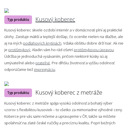
Kusový koberec
Typ produktu
Kusový koberec skvele ozdobí interiér a v domácnosti plní aj praktické
úlohy. Zaisťuje mäkší a teplejší došľap, čo oceníte nielen na dlažbe, ale
aj na iných
podlahových krytinách
. Vďaka obšitiu dobre drží tvar. Ak nie
je
protišmykový
, Aladin vám ho rád ošetrí
protišmykovou úpravou
.
Údržba je jednoduchá vysávaním, pričom niektoré kúsky sú aj
umývateľné alebo
prateľné
. Pre dlhšiu životnosť a vyššiu odolnosť
odporúčame tiež
impregnáciu
.
Kusový koberec z metráže
Typ produktu
Kusový koberec z metráže spája vysokú odolnosť a bohatý výber
vzorov s flexibilitou kusoviek – to všetko za mimoriadne výhodné ceny.
Koberce pre vás sami režeme a upravujeme v ČR, takže sa môžete
spoľahnúť na zlaté české ručičky a precíznu kvalitu. Popri bežných