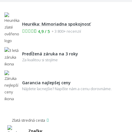
Heuréka: Mimoriadna spokojnosť
4,9 / 5
3 800+ recenzií
Predĺžená záruka na 3 roky
Za kvalitou si stojíme
Garancia najlepšej ceny
Nájdete lacnejšie? Napíšte nám a cenu dorovnáme.
Zlatá stredná cesta
Značka: