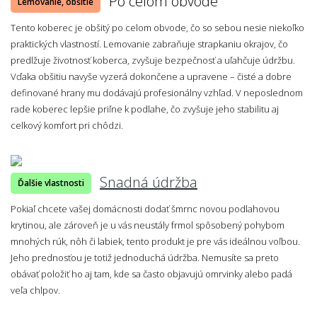
Po celom obvode
Lemovanie, obšitie
Tento koberec je obšitý po celom obvode, čo so sebou nesie niekoľko
praktických vlastností. Lemovanie zabraňuje strapkaniu okrajov, čo
predlžuje životnosť koberca, zvyšuje bezpečnosť a uľahčuje údržbu.
Vďaka obšitiu navyše vyzerá dokončene a upravene – čisté a dobre
definované hrany mu dodávajú profesionálny vzhľad. V neposlednom
rade koberec lepšie priľne k podlahe, čo zvyšuje jeho stabilitu aj
celkový komfort pri chôdzi.
Snadná údržba
Ďalšie vlastnosti
Pokiaľ chcete vašej domácnosti dodať šmrnc novou podlahovou
krytinou, ale zároveň je u vás neustály frmol spôsobený pohybom
mnohých rúk, nôh či labiek, tento produkt je pre vás ideálnou voľbou.
Jeho prednosťou je totiž jednoduchá údržba. Nemusíte sa preto
obávať položiť ho aj tam, kde sa často objavujú omrvinky alebo padá
veľa chlpov.