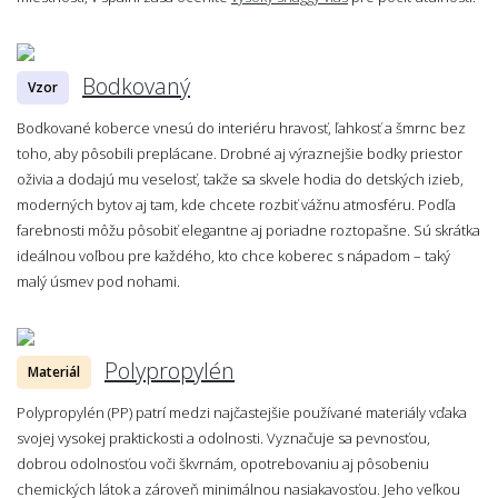
Bodkovaný
Vzor
Bodkované koberce vnesú do interiéru hravosť, ľahkosť a šmrnc bez
toho, aby pôsobili preplácane. Drobné aj výraznejšie bodky priestor
oživia a dodajú mu veselosť, takže sa skvele hodia do detských izieb,
moderných bytov aj tam, kde chcete rozbiť vážnu atmosféru. Podľa
farebnosti môžu pôsobiť elegantne aj poriadne roztopašne. Sú skrátka
ideálnou voľbou pre každého, kto chce koberec s nápadom – taký
malý úsmev pod nohami.
Polypropylén
Materiál
Polypropylén (PP) patrí medzi najčastejšie používané materiály vďaka
svojej vysokej praktickosti a odolnosti. Vyznačuje sa pevnosťou,
dobrou odolnosťou voči škvrnám, opotrebovaniu aj pôsobeniu
chemických látok a zároveň minimálnou nasiakavosťou. Jeho veľkou