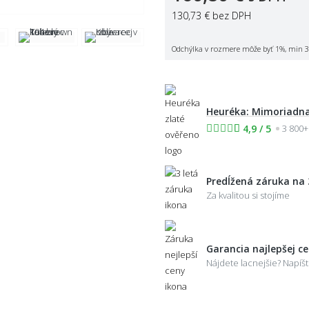
130,73 €
bez DPH
Odchýlka v rozmere môže byť 1%, min 3
Heuréka: Mimoriadna
4,9 / 5
3 800+
Predĺžená záruka na 
Za kvalitou si stojíme
Garancia najlepšej c
Nájdete lacnejšie? Napí