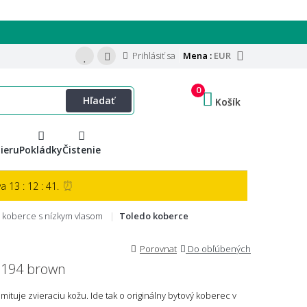
Prihlásiť sa
Mena :
EUR
0
Hľadať
Košík
ieru
Pokládky
Čistenie
⏰
 13 : 12 : 40.
koberce s nízkym vlasom
Toledo koberce
Porovnat
Do obľúbených
 194 brown
tuje zvieraciu kožu. Ide tak o originálny bytový koberec v