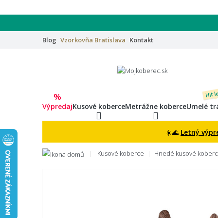
Blog
Vzorkovňa
Bratislava
Kontakt
Hit l
%
Výpredaj
Kusové koberce
Metrážne koberce
Umelé tr
☀️🌊
Letný výpr
Kusové koberce
Hnedé kusové kober