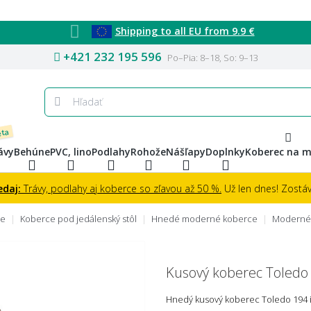
Shipping to all EU from 9.9 €
+421 232 195 596
Po–Pia: 8–18, So: 9–13
eta
ávy
Behúne
PVC, lino
Podlahy
Rohože
Nášľapy
Doplnky
Koberec na m
edaj:
Trávy, podlahy aj koberce so zľavou až 50 %.
Už len dnes! Zostáva
ce
Koberce pod jedálenský stôl
Hnedé moderné koberce
Moderné 
Kusový koberec Toledo
Hnedý kusový koberec Toledo 194 imi