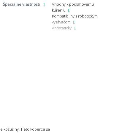
Ďalši
Špeciálne vlastnosti
Vhodný k podlahovému
kúreniu
Určenie podľa
Kompatibilný s robotickým
miest
vysávačom
Antistatický
Strap
e kožušiny. Tieto koberce sa