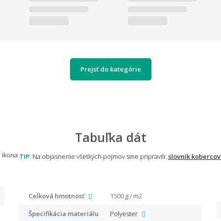
Prejsť do kategórie
Tabuľka dát
TIP:
Na objasnenie všetkých pojmov sme pripravili:
slovník kobercov
Celková hmotnosť
1500 g / m2
Špecifikácia materiálu
Polyester