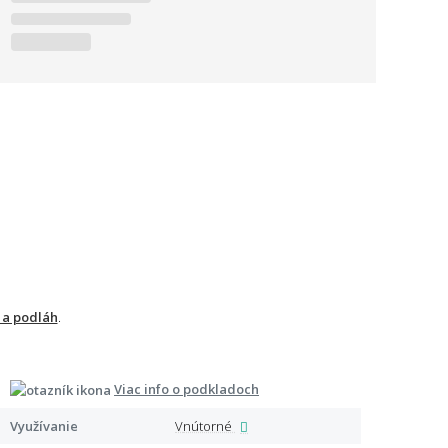
 a podláh
.
Viac info o podkladoch
Certi
Využívanie
Vnútorné