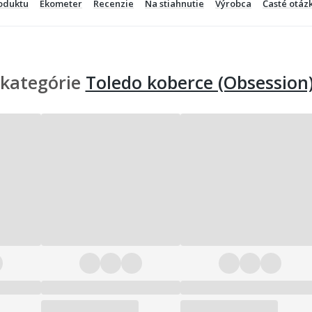
oduktu
Ekometer
Recenzie
Na stiahnutie
Výrobca
Časté otáz
 kategórie
Toledo koberce (Obsession