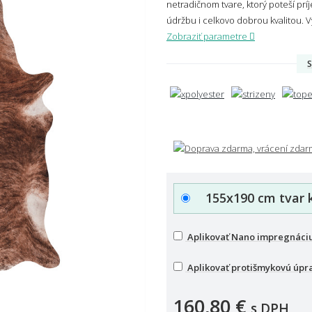
netradičnom tvare, ktorý poteší p
údržbu i celkovo dobrou kvalitou. 
Zobraziť parametre
S
155x190 cm tvar 
Aplikovať Nano impregnáci
Aplikovať protišmykovú úpr
160,80 €
s DPH