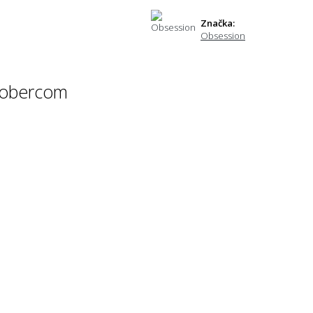
Značka:
Obsession
 kobercom