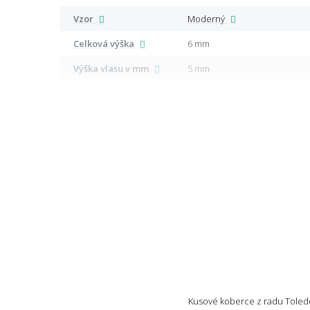
Vzor
Moderný
Celková výška
6 mm
Výška vlasu v mm
5 mm
Kusové koberce z radu Toledo