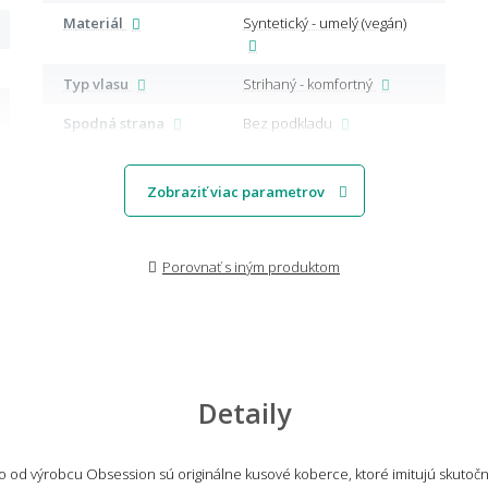
Materiál
Syntetický - umelý (vegán)
Typ vlasu
Strihaný - komfortný
Spodná strana
Bez podkladu
Zobraziť viac parametrov
Porovnať s iným produktom
Detaily
 od výrobcu Obsession sú originálne kusové koberce, ktoré imitujú skutočn