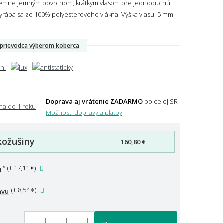
ríjemne jemným povrchom, krátkym vlasom pre jednoduchú
Vyrába sa zo 100% polyesterového vlákna.
Výška vlasu: 5 mm.
prievodca výberom koberca
Doprava aj vrátenie ZADARMO
po celej SR
Možnosti dopravy a platby
kožušiny
160,80 €
™
(
+ 17,11 €
)
u
(
+ 8,54 €
)
avu