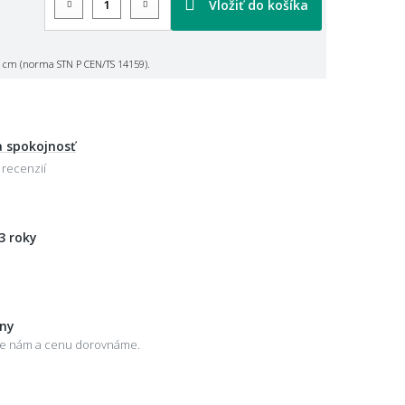
Vložiť do košíka
 cm (norma STN P CEN/TS 14159).
 spokojnosť
 recenzií
3 roky
eny
šte nám a cenu dorovnáme.