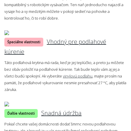
kompatibilný s robotickým vysávačom. Ten naň jednoducho najazdí a
vysaje ho a vy medzitým môžete v pokoji sedieť na pohovke a
kontrolovať ho, či to robí dobre.
Vhodný pre podlahové
Špeciálne vlastnosti
kúrenie
Táto podlahová krytina má rada, keď je jej teplúčko, a preto ju môžete
bez obáv položiť na podlahové kúrenie. Tak bude teplo vám aj jej a
všetci budú spokojní. Ak vyberáte
vinylovú podlahu
, majte prosím na
pamäti, že podlahové vykurovanie nesmie presahovať 27 °C, aby platila
záruka.
Snadná údržba
Ďalšie vlastnosti
Pokiaľ chcete vašej domácnosti dodať šmrnc novou podlahovou
krytinou, ale zároveň je u vás neustály frmol spôsobený pohybom