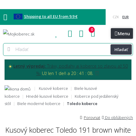
Shipping to all EU from 9.9 €
0
Blog
Vzorkovňa
Bratislava
Kontakt
Menu
Hľadať
☀️
Letný výpredaj:
Trávy, podlahy aj koberce so zľavou až 50
⏰
%.
Už len 1 deň a 20 : 41 : 07.
Kusové koberce
Biele kusové
koberce
Hnedé kusové koberce
Koberce pod jedálenský
stôl
Biele moderné koberce
Toledo koberce
Porovnat
Do obľúbených
Kusový koberec Toledo 191 brown white