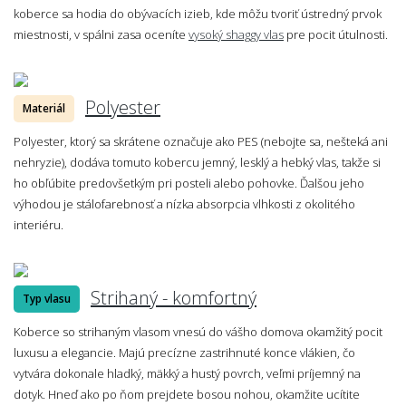
koberce sa hodia do obývacích izieb, kde môžu tvoriť ústredný prvok
miestnosti, v spálni zasa oceníte
vysoký shaggy vlas
pre pocit útulnosti.
Polyester
Materiál
Polyester, ktorý sa skrátene označuje ako PES (nebojte sa, nešteká ani
nehryzie), dodáva tomuto kobercu jemný, lesklý a hebký vlas, takže si
ho obľúbite predovšetkým pri posteli alebo pohovke. Ďalšou jeho
výhodou je stálofarebnosť a nízka absorpcia vlhkosti z okolitého
interiéru.
Strihaný - komfortný
Typ vlasu
Koberce so strihaným vlasom vnesú do vášho domova okamžitý pocit
luxusu a elegancie. Majú precízne zastrihnuté konce vlákien, čo
vytvára dokonale hladký, mäkký a hustý povrch, veľmi príjemný na
dotyk. Hneď ako po ňom prejdete bosou nohou, okamžite ucítite