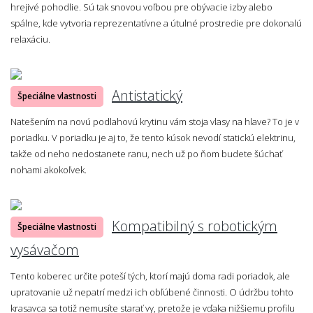
hrejivé pohodlie. Sú tak snovou voľbou pre obývacie izby alebo
spálne, kde vytvoria reprezentatívne a útulné prostredie pre dokonalú
relaxáciu.
Antistatický
Špeciálne vlastnosti
Natešením na novú podlahovú krytinu vám stoja vlasy na hlave? To je v
poriadku. V poriadku je aj to, že tento kúsok nevodí statickú elektrinu,
takže od neho nedostanete ranu, nech už po ňom budete šúchať
nohami akokoľvek.
Kompatibilný s robotickým
Špeciálne vlastnosti
vysávačom
Tento koberec určite poteší tých, ktorí majú doma radi poriadok, ale
upratovanie už nepatrí medzi ich obľúbené činnosti. O údržbu tohto
krasavca sa totiž nemusíte starať vy, pretože je vďaka nižšiemu profilu