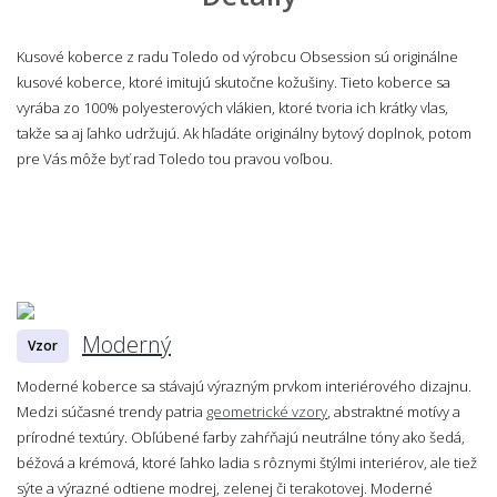
Kusové koberce z radu Toledo od výrobcu Obsession sú originálne
kusové koberce, ktoré imitujú skutočne kožušiny. Tieto koberce sa
vyrába zo 100% polyesterových vlákien, ktoré tvoria ich krátky vlas,
takže sa aj ľahko udržujú. Ak hľadáte originálny bytový doplnok, potom
pre Vás môže byť rad Toledo tou pravou voľbou.
Moderný
Vzor
Moderné koberce sa stávajú výrazným prvkom interiérového dizajnu.
Medzi súčasné trendy patria
geometrické vzory
, abstraktné motívy a
prírodné textúry. Obľúbené farby zahŕňajú neutrálne tóny ako šedá,
béžová a krémová, ktoré ľahko ladia s rôznymi štýlmi interiérov, ale tiež
sýte a výrazné odtiene modrej, zelenej či terakotovej. Moderné