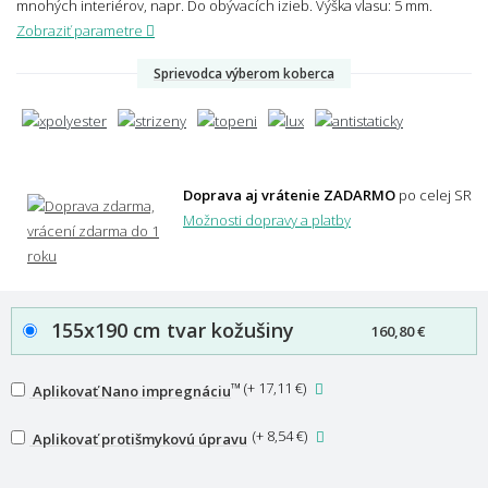
mnohých interiérov, napr. Do obývacích izieb.
Výška vlasu: 5 mm.
Zobraziť parametre
Sprievodca výberom koberca
Doprava aj vrátenie ZADARMO
po celej SR
Možnosti dopravy a platby
155x190 cm tvar kožušiny
160,80 €
™
(
+ 17,11 €
)
Aplikovať Nano impregnáciu
(
+ 8,54 €
)
Aplikovať protišmykovú úpravu