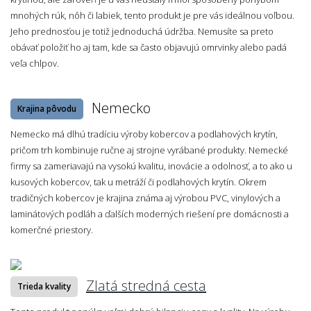
mnohých rúk, nôh či labiek, tento produkt je pre vás ideálnou voľbou.
Jeho prednosťou je totiž jednoduchá údržba. Nemusíte sa preto
obávať položiť ho aj tam, kde sa často objavujú omrvinky alebo padá
veľa chlpov.
Nemecko
Krajina pôvodu
Nemecko má dlhú tradíciu výroby kobercov a podlahových krytín,
pričom trh kombinuje ručne aj strojne vyrábané produkty. Nemecké
firmy sa zameriavajú na vysokú kvalitu, inovácie a odolnosť, a to ako u
kusových kobercov, tak u metráží či podlahových krytín. Okrem
tradičných kobercov je krajina známa aj výrobou PVC, vinylových a
laminátových podláh a ďalších moderných riešení pre domácnosti a
komerčné priestory.
Zlatá stredná cesta
Trieda kvality