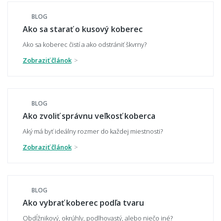
BLOG
Hodí sa vzorovaný koberec do malého
Ako sa starať o kusový koberec
priestoru?
Ako sa koberec čistí a ako odstrániť škvrny?
Zobraziť článok
Aký koberec zvoliť do moderného interiéru?
BLOG
Ako zvoliť správnu veľkosť koberca
Má koberec ladiť alebo kontrastovať?
Aký má byť ideálny rozmer do každej miestnosti?
Zobraziť článok
📏 Veľkosť a umiestnenie
BLOG
Ako vybrať správnu veľkosť koberca?
Ako vybrať koberec podľa tvaru
Obdĺžnikový, okrúhly, podlhovastý, alebo niečo iné?