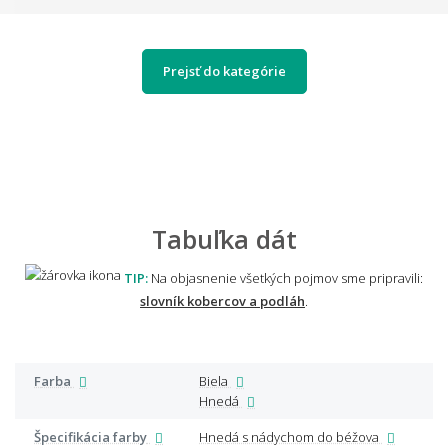
Prejsť do kategórie
Tabuľka dát
TIP:
Na objasnenie všetkých pojmov sme pripravili:
slovník kobercov a podláh
.
Farba
Biela
Hnedá
Špecifikácia farby
Hnedá s nádychom do béžova