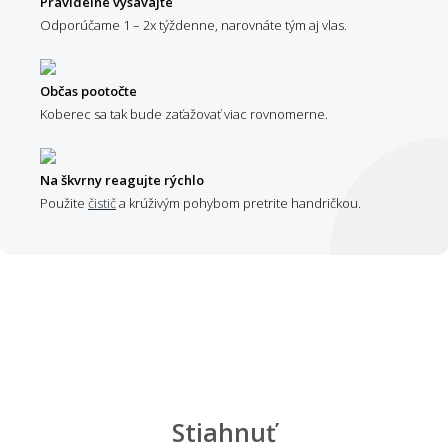
Pravidelne vysávajte
Odporúčame 1 – 2x týždenne, narovnáte tým aj vlas.
Občas pootočte
Koberec sa tak bude zaťažovať viac rovnomerne.
Na škvrny reagujte rýchlo
Použite
čistič
a krúživým pohybom pretrite handričkou.
Stiahnuť