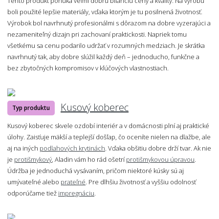
Tento produkt ponúka veľmi dobrú bilanciu ceny a kvality. Na výrobu
boli použité lepšie materiály, vďaka ktorým je tu posilnená životnosť.
Výrobok bol navrhnutý profesionálmi s dôrazom na dobre vyzerajúci a
nezameniteľný dizajn pri zachovaní praktickosti. Napriek tomu
všetkému sa cenu podarilo udržať v rozumných medziach. Je skrátka
navrhnutý tak, aby dobre slúžil každý deň – jednoducho, funkčne a
bez zbytočných kompromisov v kľúčových vlastnostiach.
Kusový koberec
Typ produktu
Kusový koberec skvele ozdobí interiér a v domácnosti plní aj praktické
úlohy. Zaisťuje mäkší a teplejší došľap, čo oceníte nielen na dlažbe, ale
aj na iných
podlahových krytinách
. Vďaka obšitiu dobre drží tvar. Ak nie
je
protišmykový
, Aladin vám ho rád ošetrí
protišmykovou úpravou
.
Údržba je jednoduchá vysávaním, pričom niektoré kúsky sú aj
umývateľné alebo
prateľné
. Pre dlhšiu životnosť a vyššiu odolnosť
odporúčame tiež
impregnáciu
.