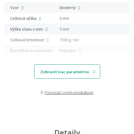
Vzor
Moderný
Celková výška
6 mm
Výška vlasu v mm
5 mm
Celková hmotnosť
1500 g / m2
Špecifikácia materiálu
Polyester
Zobraziť viac parametrov
Porovnať s iným produktom
Detaily