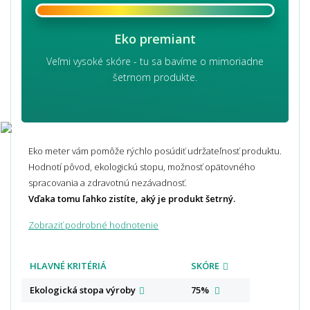
Eko premiant
Veľmi vysoké skóre - tu sa bavíme o mimoriadne
šetrnom produkte.
Eko meter vám pomôže rýchlo posúdiť udržateľnosť produktu.
Hodnotí pôvod, ekologickú stopu, možnosť opätovného
spracovania a zdravotnú nezávadnosť.
Vďaka tomu ľahko zistíte, aký je produkt šetrný.
Zobraziť podrobné hodnotenie
HLAVNÉ KRITÉRIÁ
SKÓRE
Ekologická stopa
výroby
75%