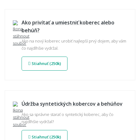
Ako privítať a umiestniť koberec alebo
behúň?
Ako na nový koberec urobiť najlepší prvý dojem, aby vám
čo najdlhšie vydržal.
Stiahnuť (250k)
Údržba syntetických kobercov a behúňov
Ako sa správne starať o syntetický koberec, aby čo
najdlhšie vydržal?
Stiahnuť (250k)