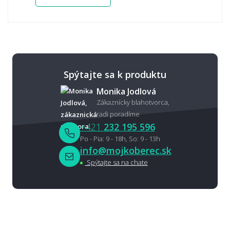
Spýtajte sa k produktu
Monika Jodlová
Zákaznícky blahotvorca,
radi poradíme
+421
232 195 596
Po - Pia: 9 - 18h, So: 9 - 13h
info@mojkoberec.sk
Spýtajte sa na chate