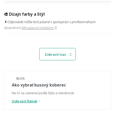
🎨 Dizajn farby a štýl
👨‍Odpovede nižšie boli písané v spolupráci s profesionálnym
dizajnérom
Miroslavom Holešom.
Aké sú súčasné trendy v motívoch
kobercov?
Zobraziť viac
Svetlý alebo tmavý koberec – čo je
praktickejšie?
BLOG
Ako vybrať kusový koberec
Na čo sa zamerať podľa štýlu a miestnosti
Zobraziť článok
Ako zladiť koberec s nábytkom a podlahou?