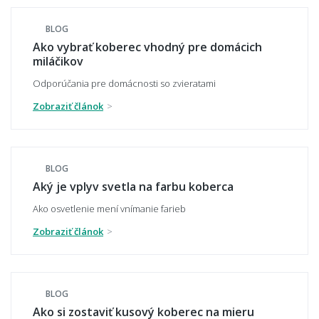
Aký koberec je príjemný na chodenie
BLOG
naboso?
Ako vybrať koberec vhodný pre domácich
miláčikov
Odporúčania pre domácnosti so zvieratami
Zobraziť článok
Aký typ koberca je najpohodlnejší?
BLOG
Aký typ koberca sa nebude zošliapávať?
Aký je vplyv svetla na farbu koberca
Ako osvetlenie mení vnímanie farieb
Zobraziť článok
🧼 Čistenie a údržba
Ako sa koberec čistí a udržuje?
BLOG
Ako si zostaviť kusový koberec na mieru