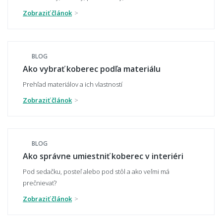
Zobraziť článok
Aký veľký koberec zvoliť pod sedačku?
BLOG
Aký veľký presah má mať koberec pod
Ako vybrať koberec podľa materiálu
stolom?
Prehľad materiálov a ich vlastností
Zobraziť článok
Môže mi koberec opticky zväčšiť miestnosť?
BLOG
Ako správne umiestniť koberec v interiéri
Čo ak zvolím zlú veľkosť koberca?
Pod sedačku, posteľ alebo pod stôl a ako veľmi má
prečnievať?
Zobraziť článok
👣 Pohodlie a každodenné používanie