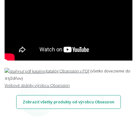
Katalóg Obsession v PDF
(všetko dovezieme do
4 týždňov)
Webové stránky výrobcu Obsession
Zobraziť všetky produkty od výrobcu Obsession