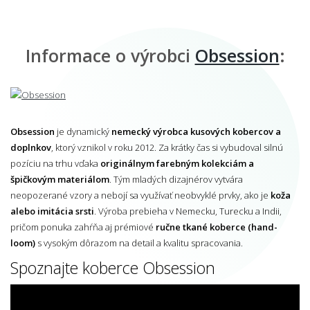
Informace o výrobci
Obsession
:
Obsession
je dynamický
nemecký výrobca kusových kobercov a
doplnkov
, ktorý vznikol v roku 2012. Za krátky čas si vybudoval silnú
pozíciu na trhu vďaka
originálnym farebným kolekciám a
špičkovým materiálom
. Tým mladých dizajnérov vytvára
neopozerané vzory a nebojí sa využívať neobvyklé prvky, ako je
koža
alebo imitácia srsti
. Výroba prebieha v Nemecku, Turecku a Indii,
pričom ponuka zahŕňa aj prémiové
ručne tkané koberce (hand-
loom)
s vysokým dôrazom na detail a kvalitu spracovania.
Spoznajte koberce Obsession