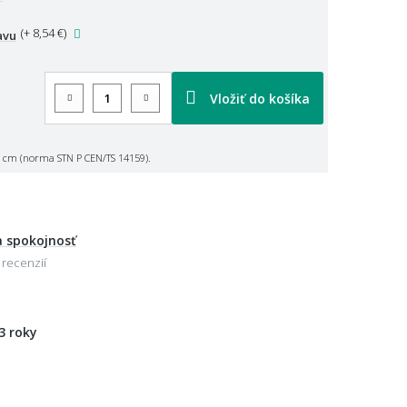
(
+ 8,54 €
)
avu
Vložiť do košíka
 cm (norma STN P CEN/TS 14159).
 spokojnosť
 recenzií
3 roky