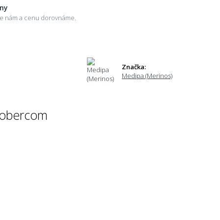
eny
šte nám a cenu dorovnáme.
Značka:
Medipa (Merinos)
 kobercom