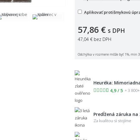
Aplikovať protišmykovú úpr
57,86 €
s DPH
47,04 €
bez DPH
Odchýlka v rozmere môže byť 1%, min 3
Heuréka: Mimoriadna
4,9 / 5
3 800+
Predĺžená záruka na 
Za kvalitou si stojíme