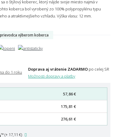
 o štýlový koberec, ktorý nájde svoje miesto najmä v
 tohto koberca bol vyrobený zo 100% polypropylénu typu
ieho a atraktívnejšieho vzhľadu.
Výška vlasu: 12 mm.
prievodca výberom koberca
Doprava aj vrátenie ZADARMO
po celej SR
Možnosti dopravy a platby
57,86 €
175,81 €
276,61 €
™
(
+ 17,11 €
)
u