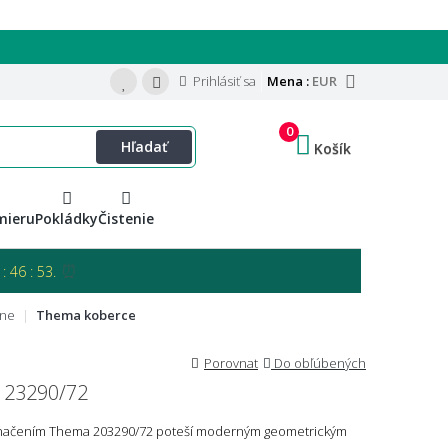
Prihlásiť sa
Mena :
EUR
0
Hľadať
Košík
mieru
Pokládky
Čistenie
⏰
: 46 : 52.
lne
Thema koberce
Porovnat
Do obľúbených
 23290/72
načením Thema 203290/72 poteší moderným geometrickým