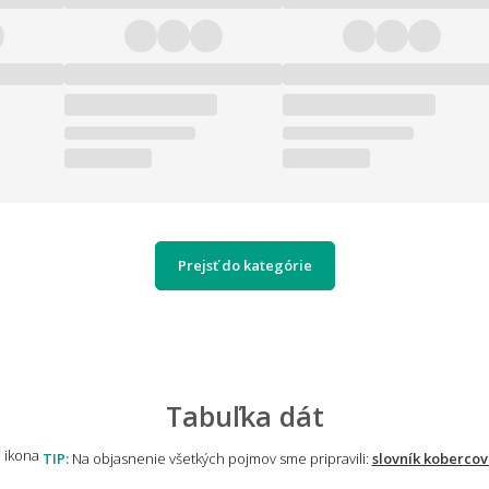
Prejsť do kategórie
Tabuľka dát
TIP:
Na objasnenie všetkých pojmov sme pripravili:
slovník kobercov