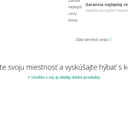
Garancia najlepšej c
Nájdete lacnejšie? Napí
Zlatá stredná cesta
te svoju miestnosť a vyskúšajte hýbať s
✓ Uvidíte v nej aj všetky ďalšie produkty.