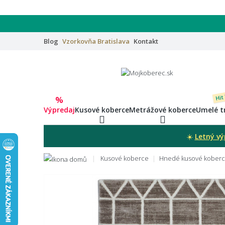
Blog
Vzorkovňa
Bratislava
Kontakt
Hit
%
Výpredaj
Kusové koberce
Metrážové koberce
Umelé t
☀️
Letný vý
Kusové koberce
Hnedé kusové kober