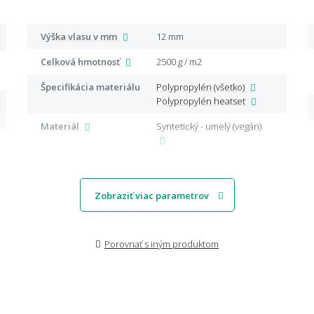
Výška vlasu v mm
12 mm
Celková hmotnosť
2500 g / m2
Špecifikácia materiálu
Polypropylén (všetko)
Polypropylén heatset
Materiál
Syntetický - umelý (vegán)
Zobraziť viac parametrov
Porovnať s iným produktom