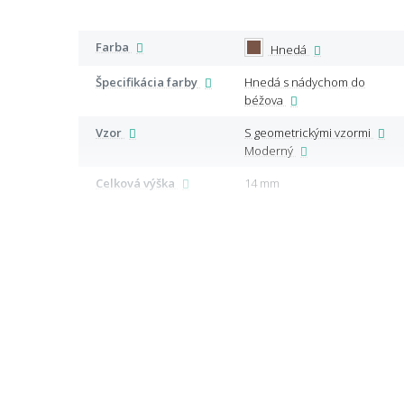
Farba
Hnedá
Špecifikácia farby
Hnedá s nádychom do
béžova
Vzor
S geometrickými vzormi
Moderný
Celková výška
14 mm