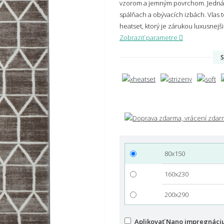
vzorom a jemným povrchom. Jedná sa
spálňach a obývacích izbách. Vlas
heatset, ktorý je zárukou luxusnejš
Zobraziť parametre
S
80x150
160x230
200x290
Aplikovať Nano impregnáci