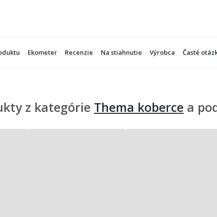
oduktu
Ekometer
Recenzie
Na stiahnutie
Výrobca
Časté otáz
kty z kategórie
Thema koberce
a po