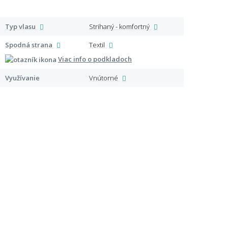
Typ vlasu
Strihaný - komfortný
Špeci
Spodná strana
Textil
Viac info o podkladoch
Certi
Využívanie
Vnútorné
Ďalši