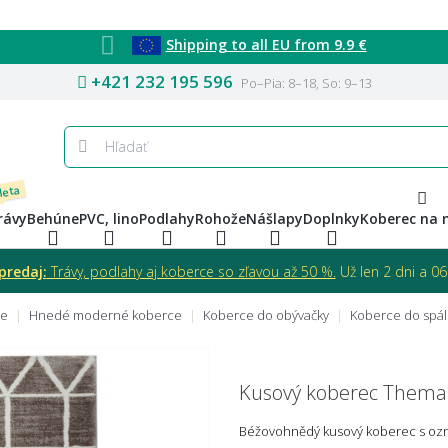
Shipping to all EU from 9.9 €
+421 232 195 596
Po–Pia: 8–18, So: 9–13
 leta
rávy
Behúne
PVC, lino
Podlahy
Rohože
Nášlapy
Doplnky
Koberec na 
predaj:
Trávy, podlahy aj koberce so zľavou až 50 %.
Už len 2 dni a 06 
ce
Hnedé moderné koberce
Koberce do obývačky
Koberce do spá
Kusový koberec Thema
Béžovohnědý kusový koberec s oz