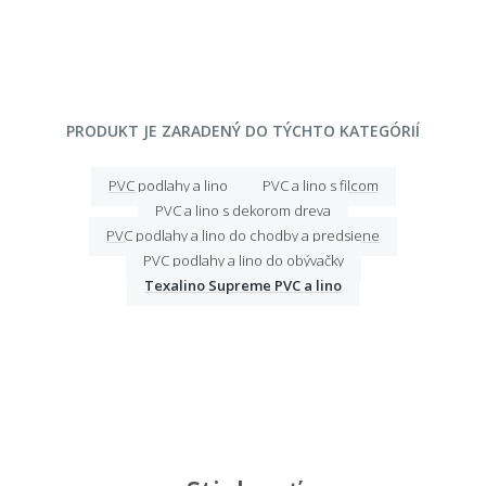
PRODUKT JE ZARADENÝ DO TÝCHTO KATEGÓRIÍ
PVC podlahy a lino
PVC a lino s filcom
PVC a lino s dekorom dreva
PVC podlahy a lino do chodby a predsiene
PVC podlahy a lino do obývačky
Texalino Supreme PVC a lino