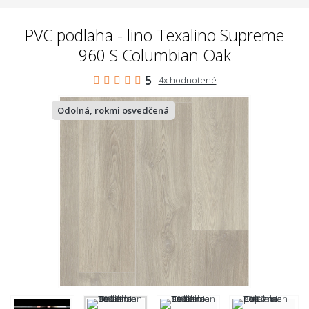
PVC podlaha - lino Texalino Supreme
960 S Columbian Oak
5
4x hodnotené
Odolná, rokmi osvedčená