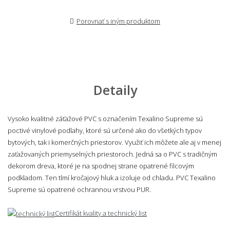
Porovnať s iným produktom
Detaily
Vysoko kvalitné záťažové PVC s označením Texalino Supreme sú
poctivé vinylové podlahy, ktoré sú určené ako do všetkých typov
bytových, tak i komerčných priestorov. Využiť ich môžete ale aj v menej
zaťažovaných priemyselných priestoroch. Jedná sa o PVC s tradičným
dekorom dreva, ktoré je na spodnej strane opatrené filcovým
podkladom. Ten tlmí kročajový hluk a izoluje od chladu. PVC Texalino
Supreme sú opatrené ochrannou vrstvou PUR.
Certifikát kvality a technický list