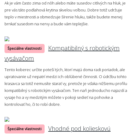
Ak je vám často zima od nôh alebo máte susedov citlivých na hluk, je
pre vás táto podlahová krytina skvelou voľbou. Dobre totiž udržuje
teplo v miestnosti a obmedzuje šírenie hluku, takže budete menej
brnkať susedom na nervy a bude vám teplejšie.
Kompatibilný s robotickým
Špeciálne vlastnosti
vysávačom
Tento koberec určite poteší tých, ktorí majú doma radi poriadok, ale
upratovanie už nepatrí medzi ich obľúbené činnosti. O údržbu tohto
krasavca sa totiž nemusíte starať vy, pretože je vďaka nižšiemu profilu
kompatibilný s robotickým vysávačom. Ten naň jednoducho najazdí a
vysaje ho a vy medzitým môžete v pokoji sedieť na pohovke a
kontrolovať ho, či to robí dobre.
Vhodné pod kolieskovú
Špeciálne vlastnosti