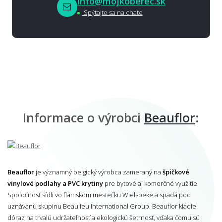
info@mojkoberec.sk
Spýtajte sa na chate
Informace o výrobci
Beauflor
:
Beauflor
je významný belgický výrobca zameraný na
špičkové
vinylové podlahy a PVC krytiny
pre bytové aj komerčné využitie.
Spoločnosť sídli vo flámskom mestečku Wielsbeke a spadá pod
uznávanú skupinu Beaulieu International Group. Beauflor kladie
dôraz na trvalú udržateľnosť a ekologickú šetrnosť, vďaka čomu sú