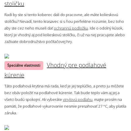
stoličku
Radi by ste si tento koberec dali do pracovne, ale máte kolieskovú
stoličku? Nevadí, tento krasavec si s ňou perfektne rozumie, bez toho
aby ste cez neho museli dať
ochrannú podložku
. Ide o odolný kúsok,
ktorý je vhodný aj pod kolieskovú stoličku, či už na nej pracujete alebo
zažívate dobrodružstvo počítačovej hry.
Vhodný pre podlahové
Špeciálne vlastnosti
kúrenie
Táto podlahová krytina má rada, keď je jej teplúčko, a preto ju môžete
bez obáv položiť na podlahové kúrenie. Tak bude teplo vám aj jej a
všetci budú spokojní. Ak vyberáte
vinylovú podlahu
, majte prosím na
pamäti, že podlahové vykurovanie nesmie presahovať 27 °C, aby platila
záruka.