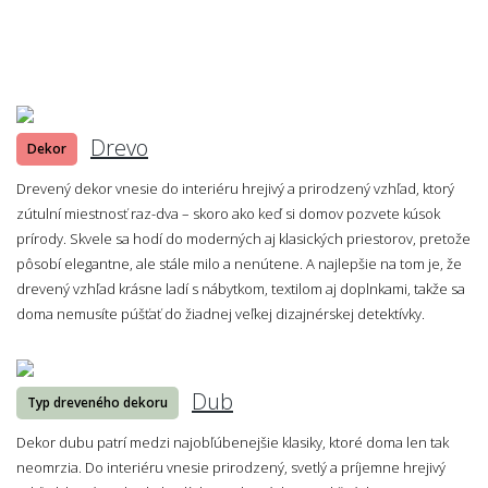
Drevo
Dekor
Drevený dekor vnesie do interiéru hrejivý a prirodzený vzhľad, ktorý
zútulní miestnosť raz-dva – skoro ako keď si domov pozvete kúsok
prírody. Skvele sa hodí do moderných aj klasických priestorov, pretože
pôsobí elegantne, ale stále milo a nenútene. A najlepšie na tom je, že
drevený vzhľad krásne ladí s nábytkom, textilom aj doplnkami, takže sa
doma nemusíte púšťať do žiadnej veľkej dizajnérskej detektívky.
Dub
Typ dreveného dekoru
Dekor dubu patrí medzi najobľúbenejšie klasiky, ktoré doma len tak
neomrzia. Do interiéru vnesie prirodzený, svetlý a príjemne hrejivý