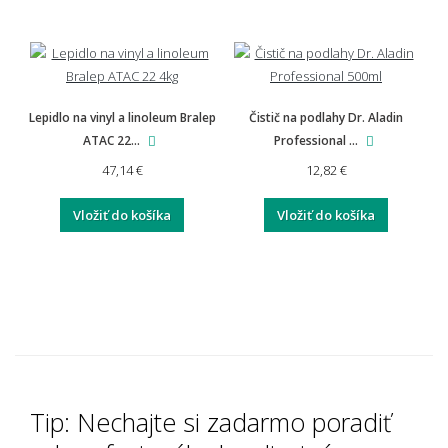
Lepidlo na vinyl a linoleum Bralep
Čistič na podlahy Dr. Aladin
ATAC 22...
Professional ...
47,14 €
12,82 €
Vložiť do košíka
Vložiť do košíka
Tip: Nechajte si zadarmo poradiť