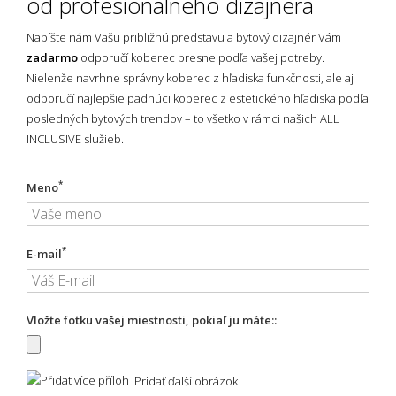
od profesionálneho dizajnéra
Napíšte nám Vašu približnú predstavu a bytový dizajnér Vám
zadarmo
odporučí koberec presne podľa vašej potreby.
Nielenže navrhne správny koberec z hľadiska funkčnosti, ale aj
odporučí najlepšie padnúci koberec z estetického hľadiska podľa
posledných bytových trendov – to všetko v rámci našich ALL
INCLUSIVE služieb.
*
Meno
*
E-mail
Vložte fotku vašej miestnosti, pokiaľ ju máte::
Pridať ďalší obrázok