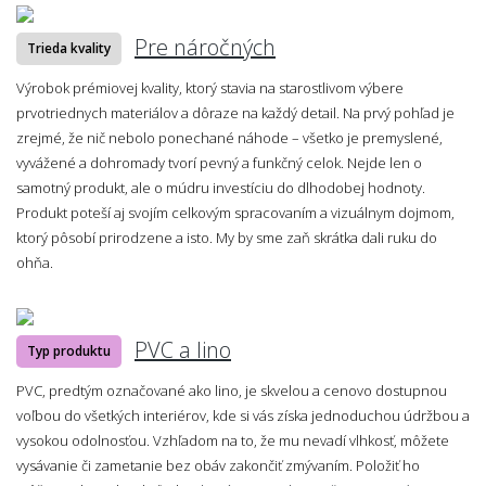
Pre náročných
Trieda kvality
Výrobok prémiovej kvality, ktorý stavia na starostlivom výbere
prvotriednych materiálov a dôraze na každý detail. Na prvý pohľad je
zrejmé, že nič nebolo ponechané náhode – všetko je premyslené,
vyvážené a dohromady tvorí pevný a funkčný celok. Nejde len o
samotný produkt, ale o múdru investíciu do dlhodobej hodnoty.
Produkt poteší aj svojím celkovým spracovaním a vizuálnym dojmom,
ktorý pôsobí prirodzene a isto. My by sme zaň skrátka dali ruku do
ohňa.
PVC a lino
Typ produktu
PVC, predtým označované ako lino, je skvelou a cenovo dostupnou
voľbou do všetkých interiérov, kde si vás získa jednoduchou údržbou a
vysokou odolnosťou. Vzhľadom na to, že mu nevadí vlhkosť, môžete
vysávanie či zametanie bez obáv zakončiť zmývaním. Položiť ho