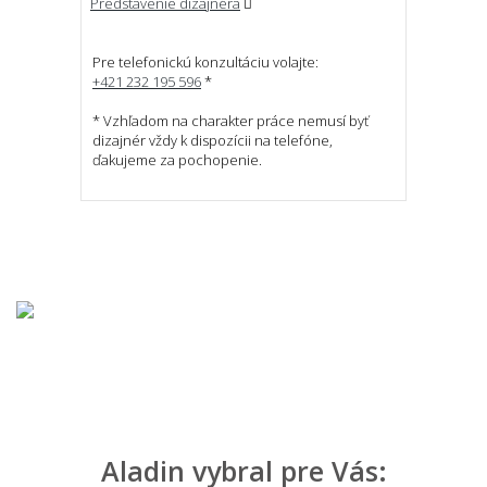
Predstavenie dizajnéra
Pre telefonickú konzultáciu volajte:
+421 232 195 596
*
* Vzhľadom na charakter práce nemusí byť
dizajnér vždy k dispozícii na telefóne,
ďakujeme za pochopenie.
Aladin vybral pre Vás: