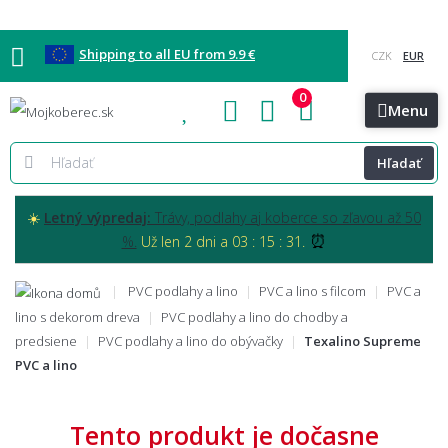
Shipping to all EU from 9.9 €
0
Blog
Vzorkovňa
Bratislava
Kontakt
Menu
Hľadať
☀️
Letný výpredaj:
Trávy, podlahy aj koberce so zľavou až 50
⏰
%.
Už len 2 dni a 03 : 15 : 30.
PVC podlahy a lino
PVC a lino s filcom
PVC a
lino s dekorom dreva
PVC podlahy a lino do chodby a
predsiene
PVC podlahy a lino do obývačky
Texalino Supreme
PVC a lino
Tento produkt je dočasne