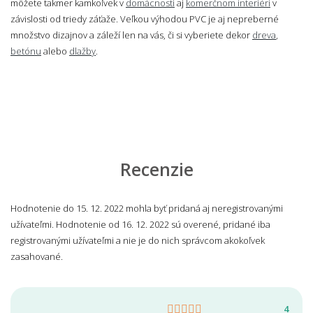
môžete takmer kamkoľvek v
domácnosti
aj
komerčnom interiéri
v
závislosti od triedy záťaže. Veľkou výhodou PVC je aj nepreberné
množstvo dizajnov a záleží len na vás, či si vyberiete dekor
dreva
,
betónu
alebo
dlažby
.
Recenzie
Hodnotenie do 15. 12. 2022 mohla byť pridaná aj neregistrovanými
užívateľmi. Hodnotenie od 16. 12. 2022 sú overené, pridané iba
registrovanými užívateľmi a nie je do nich správcom akokoľvek
zasahované.
4