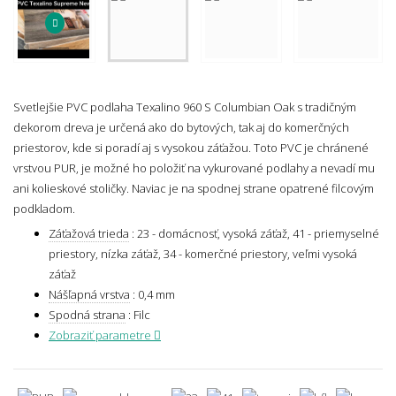
Svetlejšie PVC podlaha Texalino 960 S Columbian Oak s tradičným
dekorom dreva je určená ako do bytových, tak aj do komerčných
priestorov, kde si poradí aj s vysokou záťažou. Toto PVC je chránené
vrstvou PUR, je možné ho položiť na vykurované podlahy a nevadí mu
ani kolieskové stoličky. Naviac je na spodnej strane opatrené filcovým
podkladom.
Záťažová trieda
:
23 - domácnosť, vysoká záťaž, 41 - priemyselné
priestory, nízka záťaž, 34 - komerčné priestory, veľmi vysoká
záťaž
Nášľapná vrstva
:
0,4 mm
Spodná strana
:
Filc
Zobraziť parametre