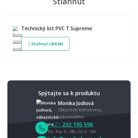
Stiahnuť
Technický list PVC T.Supreme
Stiahnuť (456.6k)
Spýtajte sa k produktu
Monika Jodlová
Zákaznícky blahotvorca,
radi poradíme
+421
232 195 596
Po - Pia: 9 - 18h, So: 9 - 13h