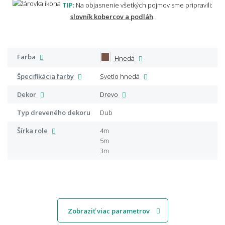
TIP:
Na objasnenie všetkých pojmov sme pripravili:
slovník kobercov a podláh
.
Farba
Hnedá
Špecifikácia farby
Svetlo hnedá
Dekor
Drevo
Typ dreveného dekoru
Dub
Šírka role
4m
5m
3m
Zobraziť viac parametrov