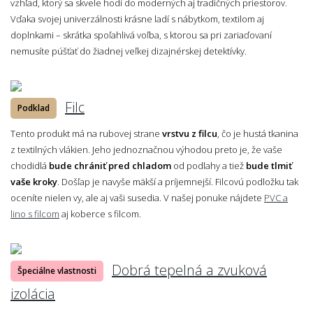
vzhľad, ktorý sa skvele hodí do moderných aj tradičných priestorov.
Vďaka svojej univerzálnosti krásne ladí s nábytkom, textilom aj
doplnkami – skrátka spoľahlivá voľba, s ktorou sa pri zariaďovaní
nemusíte púšťať do žiadnej veľkej dizajnérskej detektívky.
Filc
Podklad
Tento produkt má na rubovej strane
vrstvu z filcu
, čo je hustá tkanina
z textilných vlákien. Jeho jednoznačnou výhodou preto je, že vaše
chodidlá
bude chrániť pred chladom
od podlahy a tiež
bude tlmiť
vaše kroky
. Došľap je navyše mäkší a príjemnejší. Filcovú podložku tak
oceníte nielen vy, ale aj vaši susedia. V našej ponuke nájdete
PVC a
lino s filcom
aj koberce s filcom.
Dobrá tepelná a zvuková
Špeciálne vlastnosti
izolácia