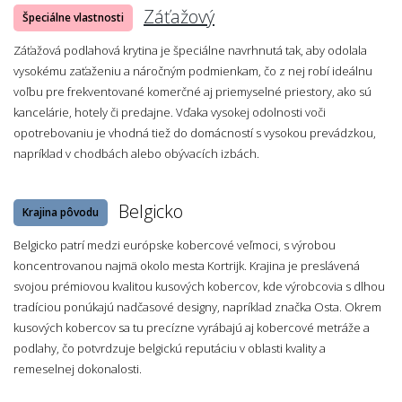
Záťažový
Špeciálne vlastnosti
Záťažová podlahová krytina je špeciálne navrhnutá tak, aby odolala
vysokému zaťaženiu a náročným podmienkam, čo z nej robí ideálnu
voľbu pre frekventované komerčné aj priemyselné priestory, ako sú
kancelárie, hotely či predajne. Vďaka vysokej odolnosti voči
opotrebovaniu je vhodná tiež do domácností s vysokou prevádzkou,
napríklad v chodbách alebo obývacích izbách.
Belgicko
Krajina pôvodu
Belgicko patrí medzi európske kobercové veľmoci, s výrobou
koncentrovanou najmä okolo mesta Kortrijk. Krajina je preslávená
svojou prémiovou kvalitou kusových kobercov, kde výrobcovia s dlhou
tradíciou ponúkajú nadčasové designy, napríklad značka Osta. Okrem
kusových kobercov sa tu precízne vyrábajú aj kobercové metráže a
podlahy, čo potvrdzuje belgickú reputáciu v oblasti kvality a
remeselnej dokonalosti.