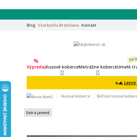
Blog
Vzorkovňa
Bratislava
Kontakt
Hit l
%
Výpredaj
Kusové koberce
Metrážne koberce
Umelé tr
☀️🌊
Letný
Kusové koberce
Béžové kusové kober
Extra jemné