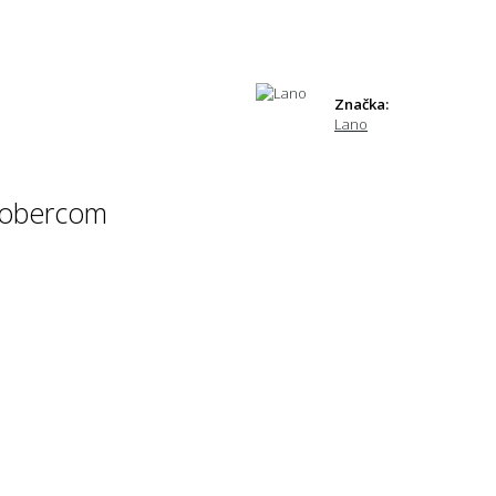
Značka:
Lano
 kobercom