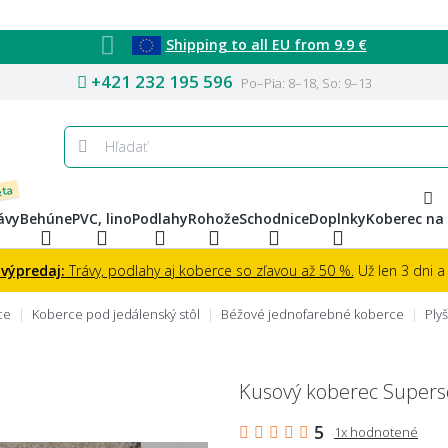
Shipping to all EU from 9.9 €
+421 232 195 596
Po–Pia: 8–18, So: 9–13
eta
ávy
Behúne
PVC, lino
Podlahy
Rohože
Schodnice
Doplnky
Koberec na
 výpredaj:
Trávy, podlahy aj koberce so zľavou až 50 %.
Už len 3 dni a 
ce
Koberce pod jedálenský stôl
Béžové jednofarebné koberce
Ply
Kusový koberec Supers
5
1x hodnotené