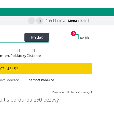
Prihlásiť sa
Mena :
EUR
0
Hľadať
Košík
 mieru
Pokládky
Čistenie
07 : 43 : 51.
šové koberce
Supersoft koberce
Porovnat
Do obľúbených
oft s bordurou 250 béžový