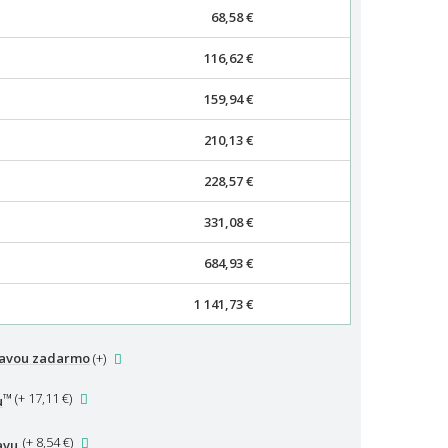
68,58 €
116,62 €
159,94 €
210,13 €
228,57 €
331,08 €
684,93 €
1 141,73 €
ravou zadarmo
(+
)
™
(
+ 17,11 €
)
u
(
+ 8,54 €
)
avu