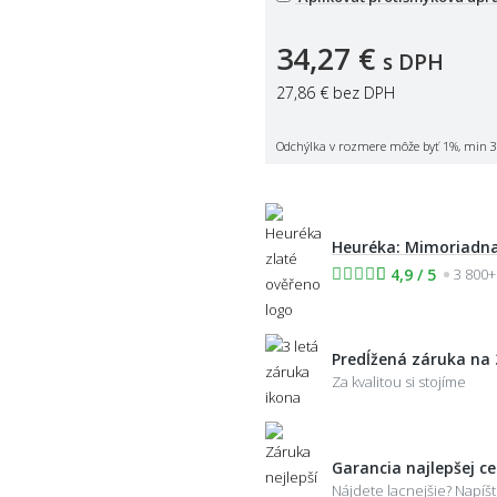
34,27 €
s DPH
27,86 €
bez DPH
Odchýlka v rozmere môže byť 1%, min 3
Heuréka: Mimoriadna
4,9 / 5
3 800+
Predĺžená záruka na 
Za kvalitou si stojíme
Garancia najlepšej c
Nájdete lacnejšie? Napí