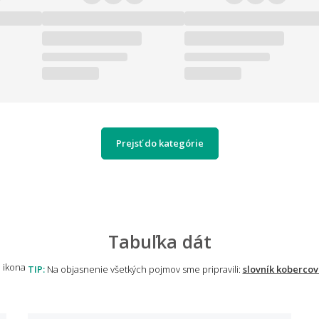
Prejsť do kategórie
Tabuľka dát
TIP:
Na objasnenie všetkých pojmov sme pripravili:
slovník kobercov