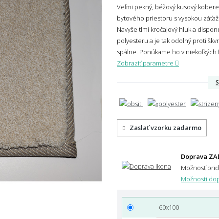
Veľmi pekný, béžový kusový kobere
bytového priestoru s vysokou záťaž
Navyše tlmí kročajový hluk a dispo
polyesteru a je tak
odolný proti škv
spálne.
Ponúkame ho v niekoľkých f
Zobraziť parametre
S
Zaslať vzorku zadarmo
Doprava ZA
Možnosť pri
Možnosti dop
60x100