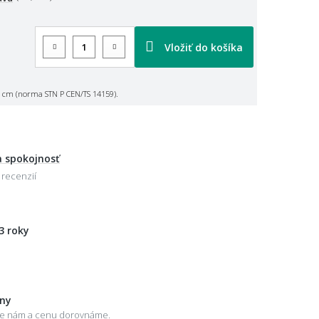
Vložiť do košíka
 cm (norma STN P CEN/TS 14159).
 spokojnosť
 recenzií
3 roky
eny
šte nám a cenu dorovnáme.