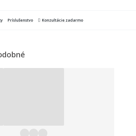
ky
Príslušenstvo
Konzultácie zadarmo
odobné