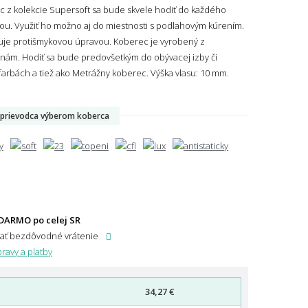
c z kolekcie Supersoft sa bude skvele hodiť do každého
ou. Využiť ho možno aj do miestnosti s podlahovým kúrením.
nuje protišmykovou úpravou. Koberec je vyrobený z
rnám. Hodiť sa bude predovšetkým do obývacej izby či
arbách a tiež ako Metrážny koberec.
Výška vlasu: 10 mm.
prievodca výberom koberca
DARMO po celej SR
dať bezdôvodné vrátenie
ravy a platby
34,27 €