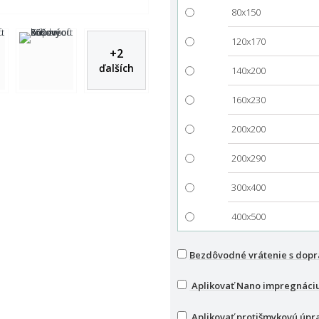
80x150
120x170
+
2
ďalších
140x200
160x230
200x200
200x290
300x400
400x500
Bezdôvodné vrátenie s dop
Aplikovať Nano impregnáci
Aplikovať protišmykovú úpr