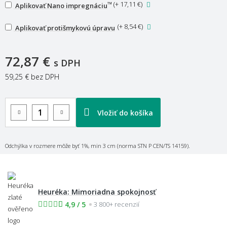
™
(
+ 17,11 €
)
Aplikovať Nano impregnáciu
(
+ 8,54 €
)
Aplikovať protišmykovú úpravu
72,87 €
s DPH
59,25 €
bez DPH
Vložiť do košíka
Odchýlka v rozmere môže byť 1%, min 3 cm (norma STN P CEN/TS 14159).
Heuréka: Mimoriadna spokojnosť
4,9 / 5
3 800+ recenzií