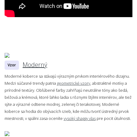
Moderný
Vzor
Moderné koberce sa stávajú výrazným prvkom interiérového dizajnu.
Medzi súčasné trendy patria
geometrické vzory
, abstraktné motívy a
prírodné textúry. Obľúbené farby zahŕňajú neutrálne tóny ako šedá,
béžová a krémová, ktoré ľahko ladia s rôznymi štýlmi interiérov, ale tiež
sýte a výrazné odtiene modrej, zelenej či terakotovej. Moderné
koberce sa hodia do obývacích izieb, kde môžu tvoriť ústredný prvok
miestnosti, v spálni zasa oceníte
vysoký shaggy vlas
pre pocit útulnosti.