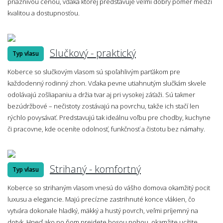
priaznivou cenou, vďaka ktorej predstavuje veľmi dobrý pomer medzi
kvalitou a dostupnosťou.
Slučkový - praktický
Typ vlasu
Koberce so slučkovým vlasom sú spoľahlivým parťákom pre
každodenný rodinný zhon. Vďaka pevne utiahnutým slučkám skvele
odolávajú zošliapaniu a držia tvar aj pri vysokej záťaži. Sú takmer
bezúdržbové – nečistoty zostávajú na povrchu, takže ich stačí len
rýchlo povysávať. Predstavujú tak ideálnu voľbu pre chodby, kuchyne
či pracovne, kde oceníte odolnosť, funkčnosť a čistotu bez námahy.
Strihaný - komfortný
Typ vlasu
Koberce so strihaným vlasom vnesú do vášho domova okamžitý pocit
luxusu a elegancie. Majú precízne zastrihnuté konce vlákien, čo
vytvára dokonale hladký, mäkký a hustý povrch, veľmi príjemný na
dotyk. Hneď ako po ňom prejdete bosou nohou, okamžite ucítite