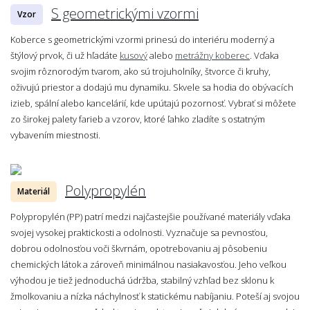
S geometrickými vzormi
Vzor
Koberce s geometrickými vzormi prinesú do interiéru moderný a
štýlový prvok, či už hľadáte
kusový
alebo
metrážny koberec
. Vďaka
svojim rôznorodým tvarom, ako sú trojuholníky, štvorce či kruhy,
oživujú priestor a dodajú mu dynamiku. Skvele sa hodia do obývacích
izieb, spální alebo kancelárií, kde upútajú pozornosť. Vybrať si môžete
zo širokej palety farieb a vzorov, ktoré ľahko zladíte s ostatným
vybavením miestnosti.
Polypropylén
Materiál
Polypropylén (PP) patrí medzi najčastejšie používané materiály vďaka
svojej vysokej praktickosti a odolnosti. Vyznačuje sa pevnosťou,
dobrou odolnosťou voči škvrnám, opotrebovaniu aj pôsobeniu
chemických látok a zároveň minimálnou nasiakavosťou. Jeho veľkou
výhodou je tiež jednoduchá údržba, stabilný vzhľad bez sklonu k
žmolkovaniu a nízka náchylnosť k statickému nabíjaniu. Poteší aj svojou