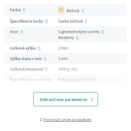
Farba
Béžová
Špecifikácia farby
Svetlo béžová
Vzor
S geometrickými vzormi
Moderný
Celková výška
2 mm
Výška vlasu v mm
0 mm
Celková hmotnosť
1800 g / m2
Špecifikácia materiálu
Polypropylén (všetko)
Zobraziť viac parametrov
Porovnať s iným produktom