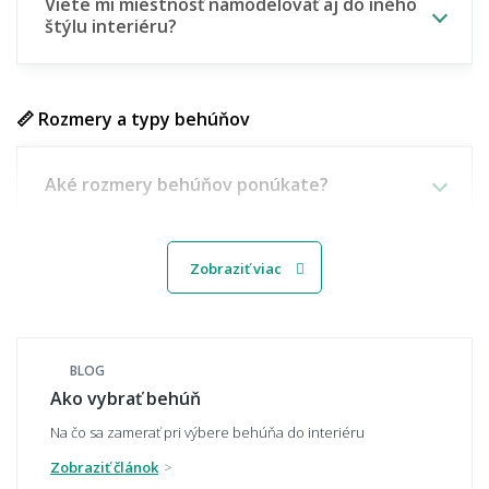
Viete mi miestnosť namodelovať aj do iného
štýlu interiéru?
📏 Rozmery a typy behúňov
Aké rozmery behúňov ponúkate?
Zobraziť viac
Aký je rozdiel medzi kusovým behúňom a
behúňom na mieru (metráž)?
BLOG
Ako vybrať behúň
Ako dlhý behúň na mieru môžem objednať?
Na čo sa zamerať pri výbere behúňa do interiéru
Zobraziť článok