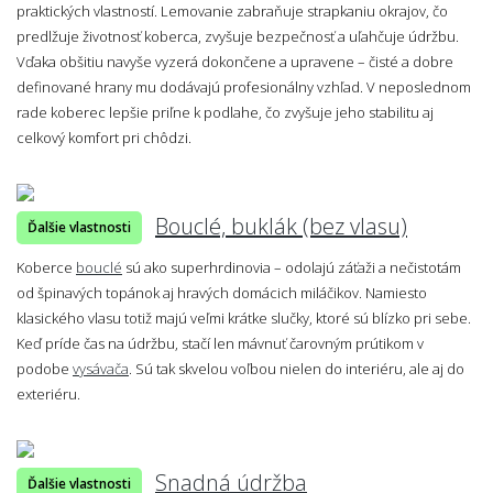
praktických vlastností. Lemovanie zabraňuje strapkaniu okrajov, čo
predlžuje životnosť koberca, zvyšuje bezpečnosť a uľahčuje údržbu.
Vďaka obšitiu navyše vyzerá dokončene a upravene – čisté a dobre
definované hrany mu dodávajú profesionálny vzhľad. V neposlednom
rade koberec lepšie priľne k podlahe, čo zvyšuje jeho stabilitu aj
celkový komfort pri chôdzi.
Bouclé, buklák (bez vlasu)
Ďalšie vlastnosti
Koberce
bouclé
sú ako superhrdinovia – odolajú záťaži a nečistotám
od špinavých topánok aj hravých domácich miláčikov. Namiesto
klasického vlasu totiž majú veľmi krátke slučky, ktoré sú blízko pri sebe.
Keď príde čas na údržbu, stačí len mávnuť čarovným prútikom v
podobe
vysávača
. Sú tak skvelou voľbou nielen do interiéru, ale aj do
exteriéru.
Snadná údržba
Ďalšie vlastnosti