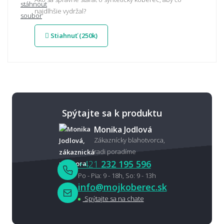
najdlhšie vydržal?
Stiahnuť (250k)
Spýtajte sa k produktu
Monika Jodlová
Zákaznícky blahotvorca,
radi poradíme
+421
232 195 596
Po - Pia: 9 - 18h, So: 9 - 13h
info@mojkoberec.sk
Spýtajte sa na chate