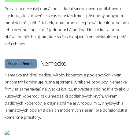
Pokiaľ chcete vašej domácnosti dodať šmrnc novou podlahovou
krytinou, ale zároveň je u vás neustály frmol spôsobený pohybom
mnohých rúk, nôh či labiek, tento produkt je pre vás ideálnou voľbou.
Jeho prednosťou je totiž jednoduchá údržba. Nemusíte sa preto
obávať položiť ho aj tam, kde sa často objavujú omrvinky alebo padá
veľa chlpov.
Nemecko
Krajina pôvodu
Nemecko má dlhú tradíciu výroby kobercov a podlahových krytín,
pričom trh kombinuje ručne aj strojne vyrábané produkty. Nemecké
firmy sa zameriavajú na vysokú kvalitu, inovácie a odolnosť, a to ako u
kusových kobercov, tak u metráží či podlahových krytín. Okrem
tradičných kobercov je krajina známa aj výrobou PVC, vinylových a
laminátových podláh a ďalších moderných riešení pre domácnosti a
komerčné priestory.