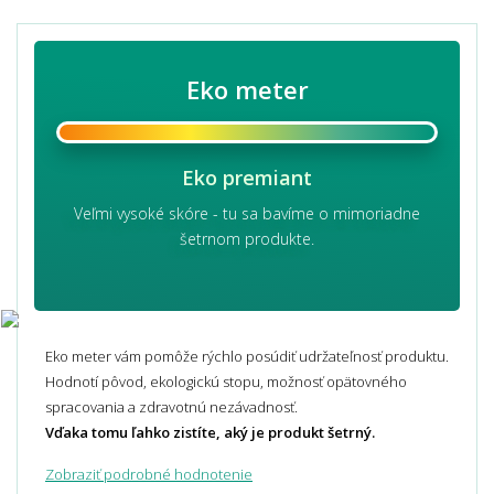
Eko meter
Eko premiant
Veľmi vysoké skóre - tu sa bavíme o mimoriadne
šetrnom produkte.
Eko meter vám pomôže rýchlo posúdiť udržateľnosť produktu.
Hodnotí pôvod, ekologickú stopu, možnosť opätovného
spracovania a zdravotnú nezávadnosť.
Vďaka tomu ľahko zistíte, aký je produkt šetrný.
Zobraziť podrobné hodnotenie