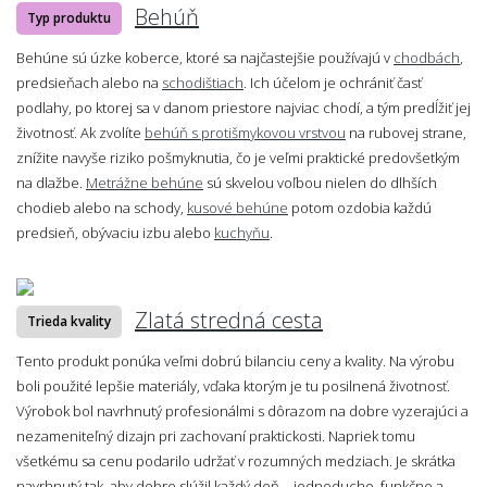
Behúň
Typ produktu
Behúne sú úzke koberce, ktoré sa najčastejšie používajú v
chodbách
,
predsieňach alebo na
schodištiach
. Ich účelom je ochrániť časť
podlahy, po ktorej sa v danom priestore najviac chodí, a tým predĺžiť jej
životnosť. Ak zvolíte
behúň s protišmykovou vrstvou
na rubovej strane,
znížite navyše riziko pošmyknutia, čo je veľmi praktické predovšetkým
na dlažbe.
Metrážne behúne
sú skvelou voľbou nielen do dlhších
chodieb alebo na schody,
kusové behúne
potom ozdobia každú
predsieň, obývaciu izbu alebo
kuchyňu
.
Zlatá stredná cesta
Trieda kvality
Tento produkt ponúka veľmi dobrú bilanciu ceny a kvality. Na výrobu
boli použité lepšie materiály, vďaka ktorým je tu posilnená životnosť.
Výrobok bol navrhnutý profesionálmi s dôrazom na dobre vyzerajúci a
nezameniteľný dizajn pri zachovaní praktickosti. Napriek tomu
všetkému sa cenu podarilo udržať v rozumných medziach. Je skrátka
navrhnutý tak, aby dobre slúžil každý deň – jednoducho, funkčne a