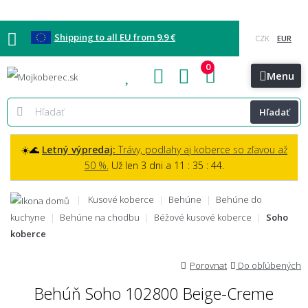
Shipping to all EU from 9.9 €
0
Blog
Vzorkovňa
Bratislava
Kontakt
Menu
Hľadať
☀️🌊
Letný výpredaj:
Trávy, podlahy aj koberce so zľavou až
50 %.
Už len 3 dni a 11 : 35 : 43.
Kusové koberce
Behúne
Behúne do
kuchyne
Behúne na chodbu
Béžové kusové koberce
Soho
koberce
Porovnat
Do obľúbených
Behúň Soho 102800 Beige-Creme