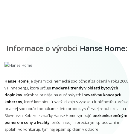
Informace o výrobci
Hanse Home
:
Hanse Home
je dynamická nemecká spoločnosť založená v roku 2008
v Pinnebergu, ktorá určuje
moderné trendy v oblasti bytových
doplnkov
. Výrobca prináša na európsky trh
inovatívnu koncepciu
kobercov
, ktoré kombinujú svieži dizajn s vysokou funkčnosťou. Vďaka
priamej spolupráci ponúkame tieto produkty v Českej republike aj na
Slovensku. Koberce značky Hanse Home vynikajú
bezkonkurenčným
pomerom ceny a kvality
, pričom svojím precíznym spracovaním
spoľahlivo konkurujú tým najlepším špičkám v odbore.