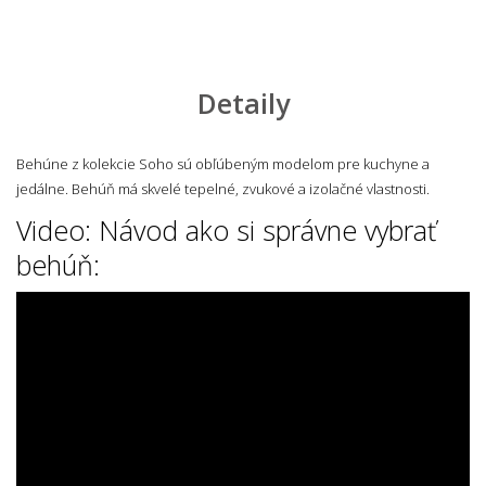
Detaily
Behúne z kolekcie Soho
sú obľúbeným modelom pre kuchyne a
jedálne. Behúň má skvelé tepelné, zvukové a izolačné vlastnosti.
Video: Návod ako si správne vybrať
behúň: