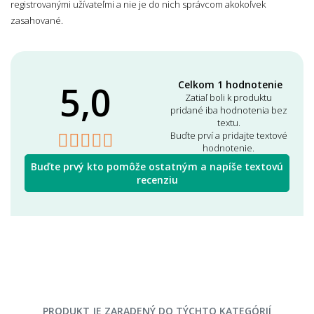
registrovanými užívateľmi a nie je do nich správcom akokoľvek
zasahované.
5,0
Celkom 1 hodnotenie
Zatiaľ boli k produktu
pridané iba hodnotenia bez
textu.
Buďte prví a pridajte textové
hodnotenie.
Buďte prvý kto pomôže ostatným a napíše textovú
recenziu
PRODUKT JE ZARADENÝ DO TÝCHTO KATEGÓRIÍ