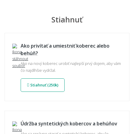
Stiahnuť
Ako privítať a umiestniť koberec alebo
behúň?
Ako na nový koberec urobiť najlepší prvý dojem, aby vám
čo najdlhšie vydržal.
Stiahnuť (250k)
Údržba syntetických kobercov a behúňov
Ako sa správne starať o syntetický koberec, aby čo