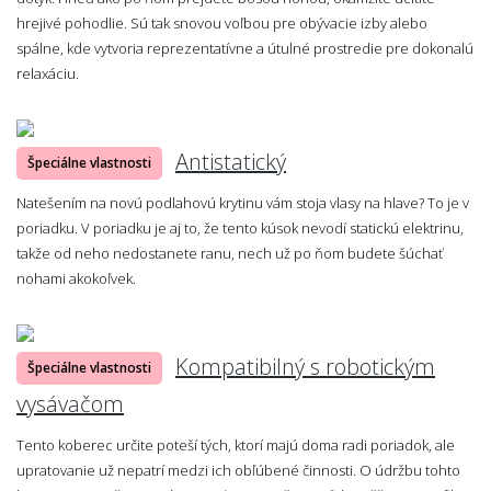
hrejivé pohodlie. Sú tak snovou voľbou pre obývacie izby alebo
spálne, kde vytvoria reprezentatívne a útulné prostredie pre dokonalú
relaxáciu.
Antistatický
Špeciálne vlastnosti
Natešením na novú podlahovú krytinu vám stoja vlasy na hlave? To je v
poriadku. V poriadku je aj to, že tento kúsok nevodí statickú elektrinu,
takže od neho nedostanete ranu, nech už po ňom budete šúchať
nohami akokoľvek.
Kompatibilný s robotickým
Špeciálne vlastnosti
vysávačom
Tento koberec určite poteší tých, ktorí majú doma radi poriadok, ale
upratovanie už nepatrí medzi ich obľúbené činnosti. O údržbu tohto