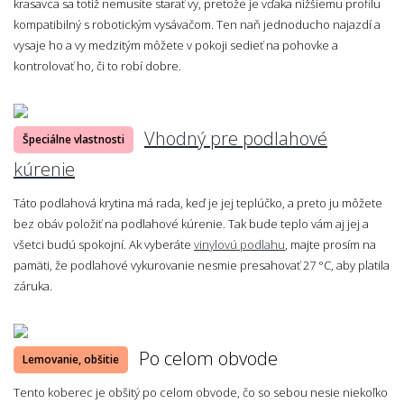
krasavca sa totiž nemusíte starať vy, pretože je vďaka nižšiemu profilu
kompatibilný s robotickým vysávačom. Ten naň jednoducho najazdí a
vysaje ho a vy medzitým môžete v pokoji sedieť na pohovke a
kontrolovať ho, či to robí dobre.
Vhodný pre podlahové
Špeciálne vlastnosti
kúrenie
Táto podlahová krytina má rada, keď je jej teplúčko, a preto ju môžete
bez obáv položiť na podlahové kúrenie. Tak bude teplo vám aj jej a
všetci budú spokojní. Ak vyberáte
vinylovú podlahu
, majte prosím na
pamäti, že podlahové vykurovanie nesmie presahovať 27 °C, aby platila
záruka.
Po celom obvode
Lemovanie, obšitie
Tento koberec je obšitý po celom obvode, čo so sebou nesie niekoľko