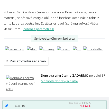
Koberec Samira New v červenom variante. Priaznivá cena, pevný
materiál, nadčasové vzory a obľúbené farebné kombinácie robia z
tohto koberca bestseller. Zostáva len zvoliť správnu veľkosť.
Výška
vlasu: 8 mm.
Zobraziť parametre
Sprievodca výberom koberca
Zaslať vzorku zadarmo
Doprava aj vrátenie ZADARMO
po celej SR
Možnosti dopravy a platby
Bez kódu:
14,97 €
60x110
13,47 €