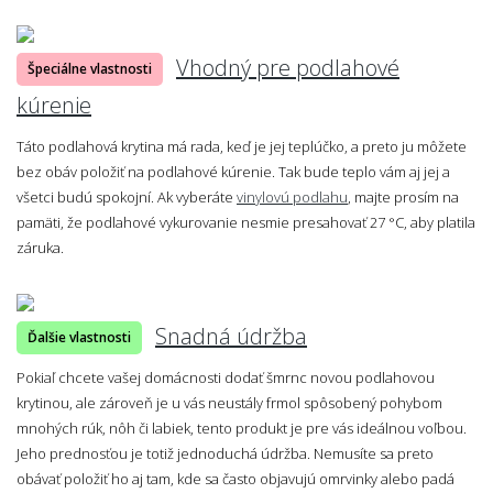
Vhodný pre podlahové
Špeciálne vlastnosti
kúrenie
Táto podlahová krytina má rada, keď je jej teplúčko, a preto ju môžete
bez obáv položiť na podlahové kúrenie. Tak bude teplo vám aj jej a
všetci budú spokojní. Ak vyberáte
vinylovú podlahu
, majte prosím na
pamäti, že podlahové vykurovanie nesmie presahovať 27 °C, aby platila
záruka.
Snadná údržba
Ďalšie vlastnosti
Pokiaľ chcete vašej domácnosti dodať šmrnc novou podlahovou
krytinou, ale zároveň je u vás neustály frmol spôsobený pohybom
mnohých rúk, nôh či labiek, tento produkt je pre vás ideálnou voľbou.
Jeho prednosťou je totiž jednoduchá údržba. Nemusíte sa preto
obávať položiť ho aj tam, kde sa často objavujú omrvinky alebo padá