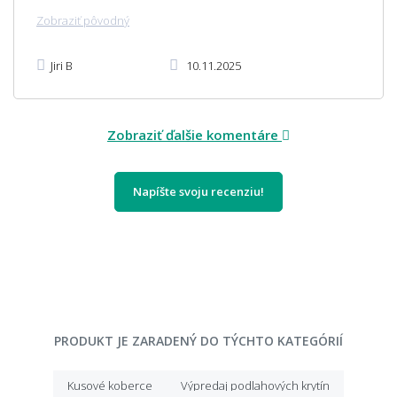
Zobraziť pôvodný
Jiri B
10.11.2025
Zobraziť ďalšie komentáre
Napíšte svoju recenziu!
PRODUKT JE ZARADENÝ DO TÝCHTO KATEGÓRIÍ
Kusové koberce
Výpredaj podlahových krytín