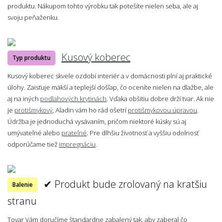
produktu. Nákupom tohto výrobku tak potešíte nielen seba, ale aj
svoju peňaženku.
Kusový koberec
Typ produktu
Kusový koberec skvele ozdobí interiér a v domácnosti plní aj praktické
úlohy. Zaisťuje mäkší a teplejší došľap, čo oceníte nielen na dlažbe, ale
aj na iných
podlahových krytinách
. Vďaka obšitiu dobre drží tvar. Ak nie
je
protišmykový
, Aladin vám ho rád ošetrí
protišmykovou úpravou
.
Údržba je jednoduchá vysávaním, pričom niektoré kúsky sú aj
umývateľné alebo
prateľné
. Pre dlhšiu životnosť a vyššiu odolnosť
odporúčame tiež
impregnáciu
.
✔ Produkt bude zrolovaný na kratšiu
Balenie
stranu
Tovar Vám doručíme štandardne zabalený tak, aby zaberal čo