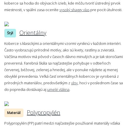
koberce sa hodia do obývacích izieb, kde môžu tvoriť ústredný prvok
miestnosti, v spálni zasa oceníte
vysoký shaggy vlas
pre pocit útulnosti.
Orientálny
Štýl
Koberce s klasickými a orientálnymi vzormi vyniknú v každom interiéri.
Často vyobrazujú prírodné motívy, ako sú kvety, rastliny a zvieratá.
Väčšina motívov má pôvod v časoch dávno minulých a je tak storočiami
preverená. Farebná škála sa najčastejšie pohybuje v odtieňoch
červenej, béžovej, zelenej a hnedej, ale v ponuke nájdete aj menej
obvyklé prevedenia. Veľká časť orientálnych kobercov je vyrobená z
prírodných materiálov, predovšetkým z
vlny
, hoci v poslednom čase sa
do popredia dostávajú aj
umelé vlákna
.
Polypropylén
Materiál
Polypropylén (PP) patrí medzi najčastejšie používané materiály vďaka