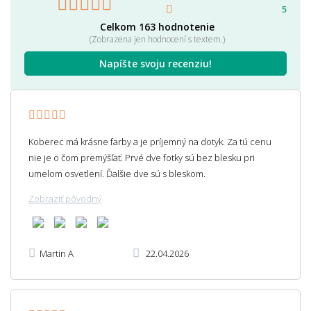
5
Celkom 163 hodnotenie
(Zobrazena jen hodnocení s textem.)
Napíšte svoju recenziu!
Koberec má krásne farby a je príjemný na dotyk. Za tú cenu
nie je o čom premýšľať. Prvé dve fotky sú bez blesku pri
umelom osvetlení. Ďalšie dve sú s bleskom.
Zobraziť pôvodný
Martin A
22.04.2026