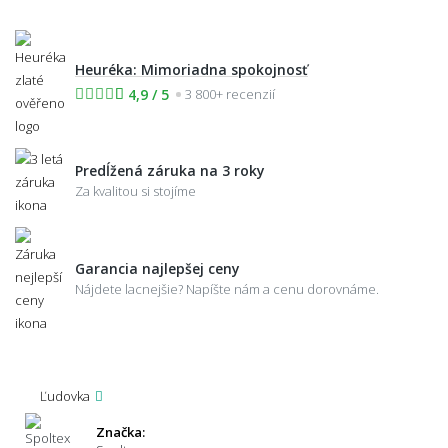
Heuréka: Mimoriadna spokojnosť
4,9 / 5
3 800+ recenzií
Predĺžená záruka na 3 roky
Za kvalitou si stojíme
Garancia najlepšej ceny
Nájdete lacnejšie? Napíšte nám a cenu dorovnáme.
Ľudovka
Značka: