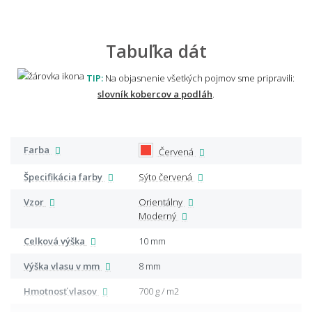
Tabuľka dát
TIP:
Na objasnenie všetkých pojmov sme pripravili:
slovník kobercov a podláh
.
Farba
Červená
Špecifikácia farby
Sýto červená
Vzor
Orientálny
Moderný
Celková výška
10 mm
Výška vlasu v mm
8 mm
Hmotnosť vlasov
700 g / m2