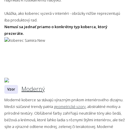
Ukážka, ako koberec vyzerá v interiéri - obrázky nižšie reprezentujú
iba produktový rad.
Nemusí sa jednať priamo o konkrétny typ koberca, ktorý
prezeráte.
Moderný
Vzor
Moderné koberce sa stávajú výrazným prvkom interiérového dizajnu.
Medzi súčasné trendy patria
geometrické vzory
, abstraktné motívy a
prírodné textúry. Obľúbené farby zahŕňajú neutrálne tóny ako šedá,
béžová a krémová, ktoré ľahko ladia s rôznymi štýlmi interiérov, ale tiež
sýte a výrazné odtiene modrej, zelenej či terakotovej. Moderné