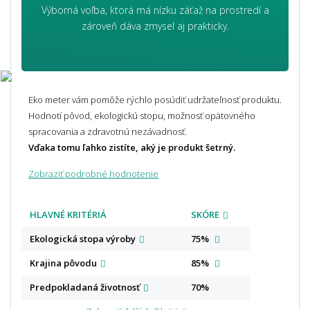
Výborná voľba, ktorá má nízku záťaž na prostredí a
zároveň dáva zmysel aj prakticky.
Eko meter vám pomôže rýchlo posúdiť udržateľnosť produktu.
Hodnotí pôvod, ekologickú stopu, možnosť opätovného
spracovania a zdravotnú nezávadnosť.
Vďaka tomu ľahko zistíte, aký je produkt šetrný.
Zobraziť podrobné hodnotenie
HLAVNÉ KRITÉRIÁ
SKÓRE
Ekologická stopa
výroby
75%
Krajina
pôvodu
85%
Predpokladaná
životnosť
70%