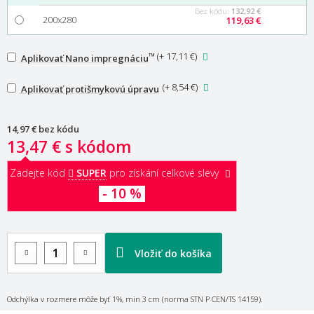
Bez kódu:
132,92 €
200x280
119,63 €
™
(
+ 17,11 €
)
Aplikovať Nano impregnáciu
(
+ 8,54 €
)
Aplikovať protišmykovú úpravu
14,97 €
bez kódu
13,47 €
s kódom
Zadejte kód
SUPER
pro získání celkové slevy
- 10 %
Vložiť do košíka
Odchýlka v rozmere môže byť 1%, min 3 cm (norma STN P CEN/TS 14159).