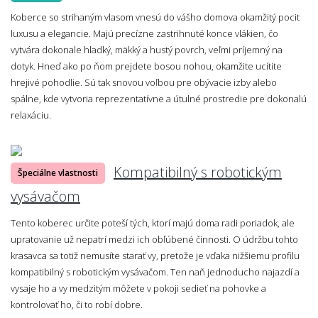
Koberce so strihaným vlasom vnesú do vášho domova okamžitý pocit
luxusu a elegancie. Majú precízne zastrihnuté konce vlákien, čo
vytvára dokonale hladký, mäkký a hustý povrch, veľmi príjemný na
dotyk. Hneď ako po ňom prejdete bosou nohou, okamžite ucítite
hrejivé pohodlie. Sú tak snovou voľbou pre obývacie izby alebo
spálne, kde vytvoria reprezentatívne a útulné prostredie pre dokonalú
relaxáciu.
Kompatibilný s robotickým
Špeciálne vlastnosti
vysávačom
Tento koberec určite poteší tých, ktorí majú doma radi poriadok, ale
upratovanie už nepatrí medzi ich obľúbené činnosti. O údržbu tohto
krasavca sa totiž nemusíte starať vy, pretože je vďaka nižšiemu profilu
kompatibilný s robotickým vysávačom. Ten naň jednoducho najazdí a
vysaje ho a vy medzitým môžete v pokoji sedieť na pohovke a
kontrolovať ho, či to robí dobre.