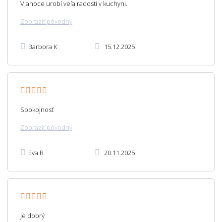
Vianoce urobí veľa radosti v kuchyni.
Zobraziť pôvodný
Barbora K
15.12.2025
Spokojnosť
Zobraziť pôvodný
Eva R
20.11.2025
Je dobrý