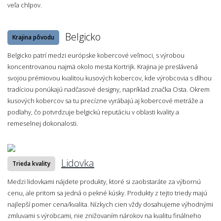
veľa chlpov.
Belgicko
Krajina pôvodu
Belgicko patrí medzi európske kobercové veľmoci, s výrobou
koncentrovanou najmä okolo mesta Kortrijk. Krajina je preslávená
svojou prémiovou kvalitou kusových kobercov, kde výrobcovia s dlhou
tradíciou ponúkajú nadčasové designy, napríklad značka Osta. Okrem
kusových kobercov sa tu precízne vyrábajú aj kobercové metráže a
podlahy, čo potvrdzuje belgickú reputáciu v oblasti kvality a
remeselnej dokonalosti.
Lidovka
Trieda kvality
Medzi lidovkami nájdete produkty, ktoré si zaobstaráte za výbornú
cenu, ale pritom sa jedná o pekné kúsky. Produkty z tejto triedy majú
najlepší pomer cena/kvalita. Nízkych cien vždy dosahujeme výhodnými
zmluvami s výrobcami, nie znižovaním nárokov na kvalitu finálneho