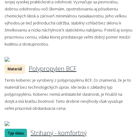
svojej vysokej praktickosti a odolnosti. Vyznačuje sa pevnosťou,
dobrou odolnosťou voči škvrnám, opotrebovaniu aj pôsobeniu
chemických látok a zároveň minimálnou nasiakavosťou. Jeho veľkou
výhodou je tiež jednoduchá údržba, stabilný vzhľad bez sklonu k
žmolkovaniu a nízka náchylnosť k statickému nabíjaniu. Poteší aj svojou
priaznivou cenou, vďaka ktorej predstavuje veľmi dobrý pomer medzi
kvalitou a dostupnosťou.
Polypropylen BCF
Materiál
Tento koberec je vyrobený z polypropylénu BCF, čo znamená, že je to
materiál bez technologických úprav. Ide teda o základný typ
polypropylénu. Koberec nemá antistatické vlastnosti, je hrubší na
dotyk a má kratšiu životnosť. Tieto drobné nevýhody však vyvažuje
veľmi priaznivá obstarávacia cena.
Strihaný - komfortný
Typ vlasu