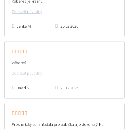
Koberec je krásny.
Zobraziť pôvodný
Lenka M
25.02.2026
Výborný
Zobraziť pôvodný
David N
23.12.2025
Presne taký som hľadala pre babičku a je dokonalý! Na