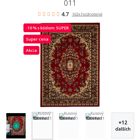
011
4.7
163x hodnotené
-10 % s kódom:
SUPER
Super cena
Akcia
+
12
ďalších