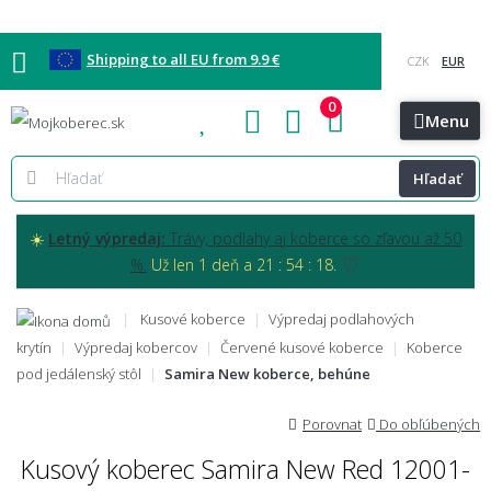
Shipping to all EU from 9.9 €
0
Blog
Vzorkovňa
Bratislava
Kontakt
Menu
Hľadať
☀️
Letný výpredaj:
Trávy, podlahy aj koberce so zľavou až 50
⏰
%.
Už len 1 deň a 21 : 54 : 17.
Kusové koberce
Výpredaj podlahových
krytín
Výpredaj kobercov
Červené kusové koberce
Koberce
pod jedálenský stôl
Samira New koberce, behúne
Porovnat
Do obľúbených
Kusový koberec Samira New Red 12001-