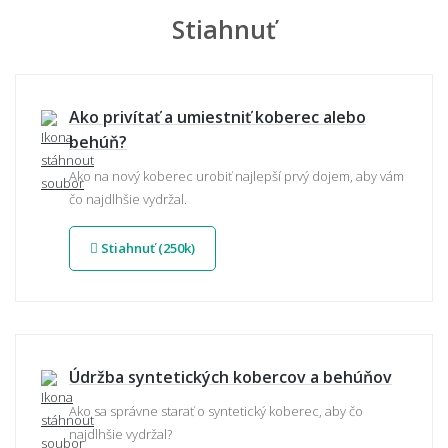
Stiahnuť
Ako privítať a umiestniť koberec alebo
behúň?
Ako na nový koberec urobiť najlepší prvý dojem, aby vám
čo najdlhšie vydržal.
Stiahnuť (250k)
Údržba syntetických kobercov a behúňov
Ako sa správne starať o syntetický koberec, aby čo
najdlhšie vydržal?