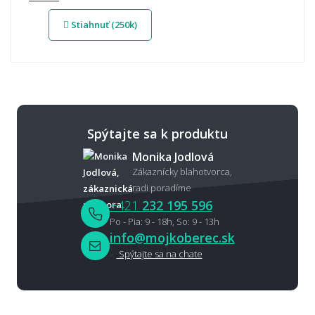
Stiahnuť (250k)
Spýtajte sa k produktu
Monika Jodlová
Zákaznícky blahotvorca,
radi poradíme
+421
232 195 596
Po - Pia: 9 - 18h, So: 9 - 13h
info@mojkoberec.sk
Spýtajte sa na chate