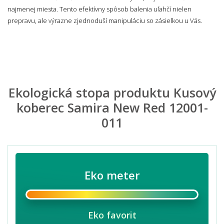
najmenej miesta. Tento efektívny spôsob balenia uľahčí nielen
prepravu, ale výrazne zjednoduší manipuláciu so zásielkou u Vás.
Ekologická stopa produktu Kusový
koberec Samira New Red 12001-
011
Eko meter
Eko favorit