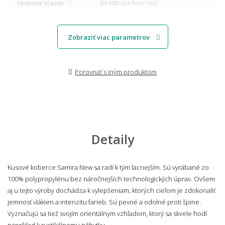
Hustota vlasov
89 600 vpichov / m2
Zobraziť viac parametrov
Porovnať s iným produktom
Detaily
Kusové koberce Samira New sa radí k tým lacnejším. Sú vyrábané zo
100% polypropylénu bez náročnejších technologických úprav. Ovšem
aj u tejto výroby dochádza k vylepšeniam, ktorých cieľom je zdokonaliť
jemnosť vlákien a intenzitu farieb. Sú pevné a odolné proti špine.
Vyznačujú sa tiež svojím orientálnym vzhľadom, ktorý sa skvele hodí
napríklad k rustikálnemu nábytku.