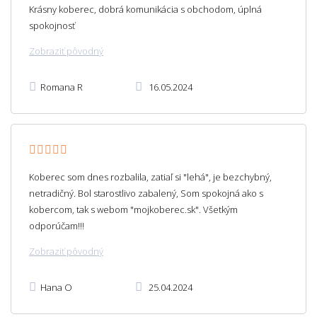
Krásny koberec, dobrá komunikácia s obchodom, úplná
spokojnosť
Zobraziť pôvodný
Romana R
16.05.2024
Koberec som dnes rozbalila, zatiaľ si "lehá", je bezchybný,
netradičný. Bol starostlivo zabalený, Som spokojná ako s
kobercom, tak s webom "mojkoberec.sk". Všetkým
odporúčam!!!
Zobraziť pôvodný
Hana O
25.04.2024