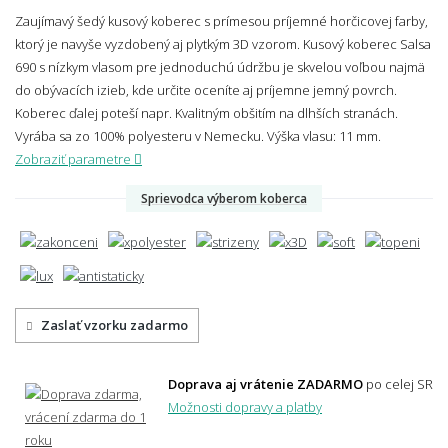
Zaujímavý šedý kusový koberec s prímesou príjemné horčicovej farby,
ktorý je navyše vyzdobený aj plytkým 3D vzorom. Kusový koberec Salsa
690 s nízkym vlasom pre jednoduchú údržbu je skvelou voľbou najmä
do obývacích izieb, kde určite oceníte aj príjemne jemný povrch.
Koberec ďalej poteší napr. Kvalitným obšitím na dlhších stranách.
Vyrába sa zo 100% polyesteru v Nemecku.
Výška vlasu: 11 mm.
Zobraziť parametre
Sprievodca výberom koberca
Zaslať vzorku zadarmo
Doprava aj vrátenie ZADARMO
po celej SR
Možnosti dopravy a platby