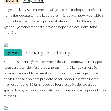
Polyester
Materiál
Polyester, ktorý sa skrátene označuje ako PES (nebojte sa, nešteká ani
nehryzie), dodáva tomuto kobercu jemný, lesklý a hebký vlas, takže si
ho obľúbite predovšetkým pri posteli alebo pohovke. Ďalšou jeho
výhodou je stálofarebnosť a nízka absorpcia vlhkosti z okolitého
interiéru.
Strihaný - komfortný
Typ vlasu
Koberce so strihaným vlasom vnesú do vášho domova okamžitý pocit
luxusu a elegancie. Majú precízne zastrihnuté konce vlákien, čo
vytvára dokonale hladký, mäkký a hustý povrch, veľmi príjemný na
dotyk. Hneď ako po ňom prejdete bosou nohou, okamžite ucítite
hrejivé pohodlie. Sú tak snovou voľbou pre obývacie izby alebo
spálne, kde vytvoria reprezentatívne a útulné prostredie pre dokonalú
relaxáciu.