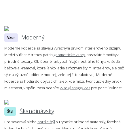
Moderný
Vzor
Moderné koberce sa stávajú výrazným prvkom interiérového dizajnu.
Medzi súčasné trendy patria
geometrické vzory
, abstraktné motívy a
prírodné textúry. Obľúbené farby zahŕňajú neutrálne tóny ako šedá,
béžová a krémová, ktoré ľahko ladia s rôznymi štýlmi interiérov, ale tiež
sýte a výrazné odtiene modrej, zelenej či terakotovej. Moderné
koberce sa hodia do obývacích izieb, kde môžu tvoriť ústredný prvok
miestnosti, v spálni zasa oceníte
vysoký shaggy vlas
pre pocit útulnosti.
Škandinávsky
Štýl
Pre severský alebo
nordic štýl
sú typické prírodné materiály, farebná
jednoduchosť a harmónia tvarov. Medzi najčastejšie používané