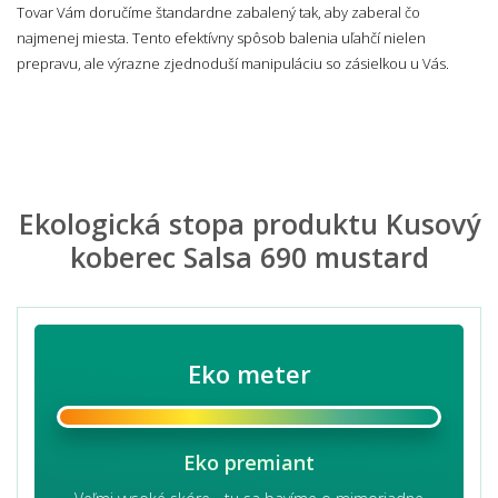
Tovar Vám doručíme štandardne zabalený tak, aby zaberal čo
najmenej miesta. Tento efektívny spôsob balenia uľahčí nielen
prepravu, ale výrazne zjednoduší manipuláciu so zásielkou u Vás.
Ekologická stopa produktu Kusový
koberec Salsa 690 mustard
Eko meter
Eko premiant