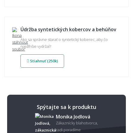
Údržba syntetických kobercov a behúňov
Ako sa správne starať o syntetický koberec, aby čo
najdlhšie vydržal?
Stiahnuť (250k)
Spýtajte sa k produktu
Monika Jodlová
Zákaznícky blahotvorca,
radi poradíme