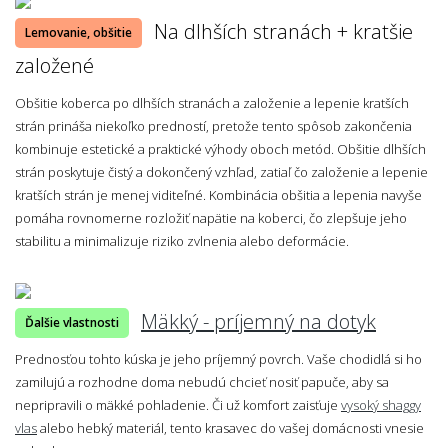
Na dlhších stranách + kratšie
Lemovanie, obšitie
založené
Obšitie koberca po dlhších stranách a založenie a lepenie kratších
strán prináša niekoľko predností, pretože tento spôsob zakončenia
kombinuje estetické a praktické výhody oboch metód. Obšitie dlhších
strán poskytuje čistý a dokončený vzhľad, zatiaľ čo založenie a lepenie
kratších strán je menej viditeľné. Kombinácia obšitia a lepenia navyše
pomáha rovnomerne rozložiť napätie na koberci, čo zlepšuje jeho
stabilitu a minimalizuje riziko zvlnenia alebo deformácie.
Mäkký - príjemný na dotyk
Ďalšie vlastnosti
Prednosťou tohto kúska je jeho príjemný povrch. Vaše chodidlá si ho
zamilujú a rozhodne doma nebudú chcieť nosiť papuče, aby sa
nepripravili o mäkké pohladenie. Či už komfort zaisťuje
vysoký shaggy
vlas
alebo hebký materiál, tento krasavec do vašej domácnosti vnesie