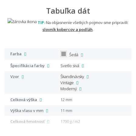
Tabuľka dát
TIP:
Na objasnenie všetkých pojmov sme pripravili:
slovník kobercov a podláh
.
Farba
Šedá
Špecifikácia farby
Svetlo sivá
Vzor
Škandinávsky
Vintage
Moderný
Celková výška
12 mm
Výška vlasu v mm
11 mm
Celková hmotnosť
1700 g / m2