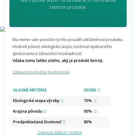
Veľmi vysoké skóre - tu sa bavíme o mimoriadne
šetrnom produkte.
Eko meter vám pomôže rýchlo posúdiť udržateľnosť produktu.
Hodnotí pôvod, ekologickú stopu, možnosť opätovného
spracovania a zdravotnú nezávadnosť.
Vďaka tomu ľahko zistíte, aký je produkt šetrný.
Zobraziť podrobné hodnotenie
HLAVNÉ KRITÉRIÁ
SKÓRE
Ekologická stopa
výroby
75%
Krajina
pôvodu
95%
Predpokladaná
životnosť
85%
Zobraziť ďalších 7 kritérií