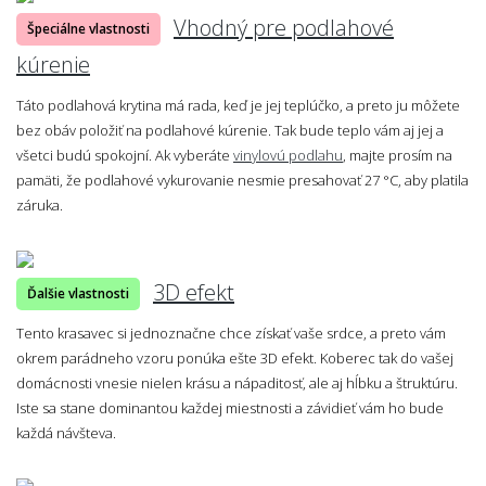
Vhodný pre podlahové
Špeciálne vlastnosti
kúrenie
Táto podlahová krytina má rada, keď je jej teplúčko, a preto ju môžete
bez obáv položiť na podlahové kúrenie. Tak bude teplo vám aj jej a
všetci budú spokojní. Ak vyberáte
vinylovú podlahu
, majte prosím na
pamäti, že podlahové vykurovanie nesmie presahovať 27 °C, aby platila
záruka.
3D efekt
Ďalšie vlastnosti
Tento krasavec si jednoznačne chce získať vaše srdce, a preto vám
okrem parádneho vzoru ponúka ešte 3D efekt. Koberec tak do vašej
domácnosti vnesie nielen krásu a nápaditosť, ale aj hĺbku a štruktúru.
Iste sa stane dominantou každej miestnosti a závidieť vám ho bude
každá návšteva.