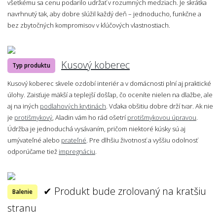
všetkému sa cenu podarilo udržať v rozumných medziach. Je skrátka
navrhnutý tak, aby dobre slúžil každý deň – jednoducho, funkčne a
bez zbytočných kompromisov v kľúčových vlastnostiach.
Kusový koberec
Typ produktu
Kusový koberec skvele ozdobí interiér a v domácnosti plní aj praktické
úlohy. Zaisťuje mäkší a teplejší došľap, čo oceníte nielen na dlažbe, ale
aj na iných
podlahových krytinách
. Vďaka obšitiu dobre drží tvar. Ak nie
je
protišmykový
, Aladin vám ho rád ošetrí
protišmykovou úpravou
.
Údržba je jednoduchá vysávaním, pričom niektoré kúsky sú aj
umývateľné alebo
prateľné
. Pre dlhšiu životnosť a vyššiu odolnosť
odporúčame tiež
impregnáciu
.
✔ Produkt bude zrolovaný na kratšiu
Balenie
stranu