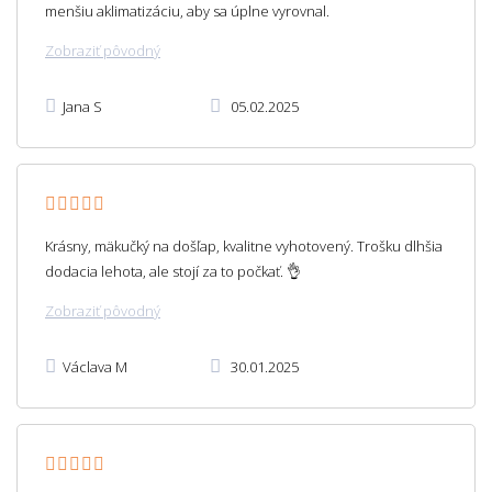
menšiu aklimatizáciu, aby sa úplne vyrovnal.
Zobraziť pôvodný
Jana S
05.02.2025
Krásny, mäkučký na došľap, kvalitne vyhotovený. Trošku dlhšia
dodacia lehota, ale stojí za to počkať. 👌
Zobraziť pôvodný
Václava M
30.01.2025