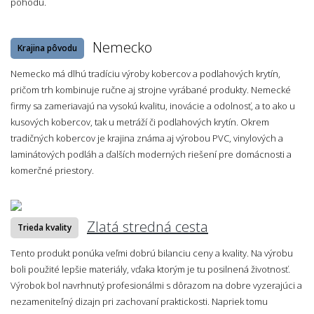
pohodu.
Nemecko
Krajina pôvodu
Nemecko má dlhú tradíciu výroby kobercov a podlahových krytín,
pričom trh kombinuje ručne aj strojne vyrábané produkty. Nemecké
firmy sa zameriavajú na vysokú kvalitu, inovácie a odolnosť, a to ako u
kusových kobercov, tak u metráží či podlahových krytín. Okrem
tradičných kobercov je krajina známa aj výrobou PVC, vinylových a
laminátových podláh a ďalších moderných riešení pre domácnosti a
komerčné priestory.
Zlatá stredná cesta
Trieda kvality
Tento produkt ponúka veľmi dobrú bilanciu ceny a kvality. Na výrobu
boli použité lepšie materiály, vďaka ktorým je tu posilnená životnosť.
Výrobok bol navrhnutý profesionálmi s dôrazom na dobre vyzerajúci a
nezameniteľný dizajn pri zachovaní praktickosti. Napriek tomu