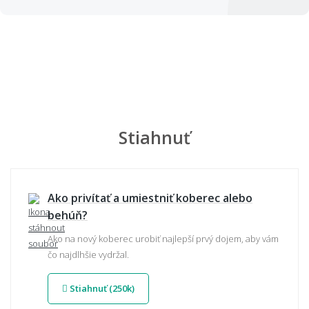
Stiahnuť
Ako privítať a umiestniť koberec alebo
behúň?
Ako na nový koberec urobiť najlepší prvý dojem, aby vám
čo najdlhšie vydržal.
Stiahnuť (250k)