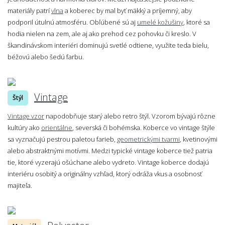
materiály patrí
vlna
a koberec by mal byť mäkký a príjemný, aby
podporil útulnú atmosféru. Obľúbené sú aj
umelé kožušiny
, ktoré sa
hodia nielen na zem, ale aj ako prehod cez pohovku či kreslo. V
škandinávskom interiéri dominujú svetlé odtiene, využite teda bielu,
béžovú alebo šedú farbu.
Vintage
Štýl
Vintage vzor
napodobňuje starý alebo retro štýl. Vzorom bývajú rôzne
kultúry ako
orientálne
, severská či bohémska. Koberce vo vintage štýle
sa vyznačujú pestrou paletou farieb,
geometrickými tvarmi
, kvetinovými
alebo abstraktnými motívmi. Medzi typické vintage koberce tiež patria
tie, ktoré vyzerajú ošúchane alebo vydreto. Vintage koberce dodajú
interiéru osobitý a originálny vzhľad, ktorý odráža vkus a osobnosť
majiteľa.