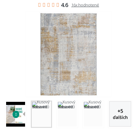
4.6
16x hodnotené
+
5
ďalších