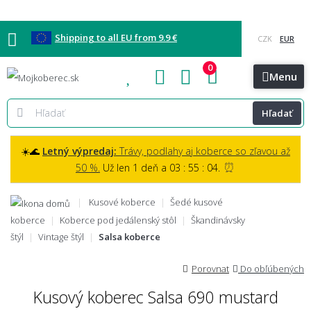
Shipping to all EU from 9.9 €
0
Blog
Vzorkovňa
Bratislava
Kontakt
Menu
Hľadať
☀️🌊
Letný výpredaj:
Trávy, podlahy aj koberce so zľavou až
⏰
50 %.
Už len 1 deň a 03 : 55 : 03.
Kusové koberce
Šedé kusové
koberce
Koberce pod jedálenský stôl
Škandinávsky
štýl
Vintage štýl
Salsa koberce
Porovnat
Do obľúbených
Kusový koberec Salsa 690 mustard