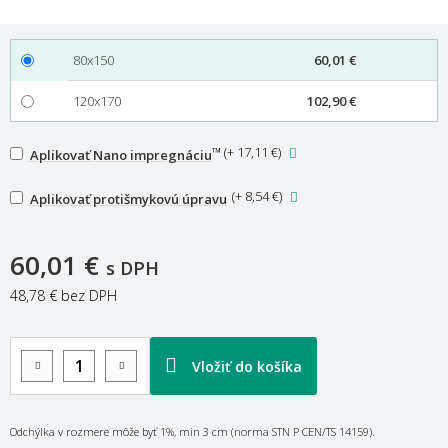
80x150
60,01 €
120x170
102,90 €
™
(
+ 17,11 €
)
Aplikovať Nano impregnáciu
(
+ 8,54 €
)
Aplikovať protišmykovú úpravu
60,01 €
s DPH
48,78 €
bez DPH
Vložiť do košíka
Odchýlka v rozmere môže byť 1%, min 3 cm (norma STN P CEN/TS 14159).