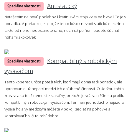
Antistatický
Špeciálne vlastnosti
Natešením na novú podlahovú krytinu vám stoja vlasy na hlave? To je v
poriadku. V poriadku je aj to, že tento kúsok nevodí statickú elektrinu,
takže od neho nedostanete ranu, nech už po ňom budete šúchať
nohami akokoľvek.
Kompatibilný s robotickým
Špeciálne vlastnosti
vysávačom
Tento koberec určite poteší tých, ktorí majú doma radi poriadok, ale
upratovanie už nepatrí medzi ich obľúbené činnosti. O údržbu tohto
krasavca sa totiž nemusíte starať vy, pretože je vďaka nižšiemu profilu
kompatibilný s robotickým vysávačom. Ten naň jednoducho najazdí a
vysaje ho a vy medzitým môžete v pokoji sedieť na pohovke a
kontrolovať ho, či to robí dobre.