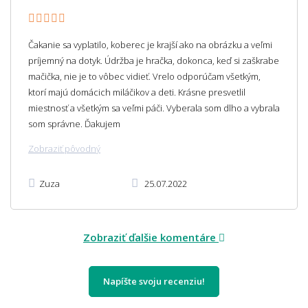
Čakanie sa vyplatilo, koberec je krajší ako na obrázku a veľmi
príjemný na dotyk. Údržba je hračka, dokonca, keď si zaškrabe
mačička, nie je to vôbec vidieť. Vrelo odporúčam všetkým,
ktorí majú domácich miláčikov a deti. Krásne presvetlil
miestnosť a všetkým sa veľmi páči. Vyberala som dlho a vybrala
som správne. Ďakujem
Zobraziť pôvodný
Zuza
25.07.2022
Zobraziť ďalšie komentáre
Napíšte svoju recenziu!