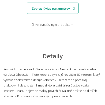
Zobraziť viac parametrov
Porovnať s iným produktom
Detaily
Kusové koberce z radu Salsa sa vyrába v Nemecku u osvedčeného
výrobcu Obsession. Tieto koberce vynikajú rozbitým 3D vzorom, ktorý
vytvára až abstraktné design kobercov. Okrem toho poteší aj
praktickými vlastnosťami, medzi ktoré patrí ľahká údržba vďaka
krátkemu vlasu, príjemne mäkký povrch či kvalitné obšitie na dlhších
stranách. K dostaniu sú v mnohých prevedeniach.