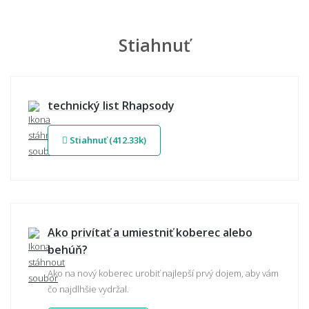
Stiahnuť
technický list Rhapsody
Stiahnuť (412.33k)
Ako privítať a umiestniť koberec alebo
behúň?
Ako na nový koberec urobiť najlepší prvý dojem, aby vám
čo najdlhšie vydržal.