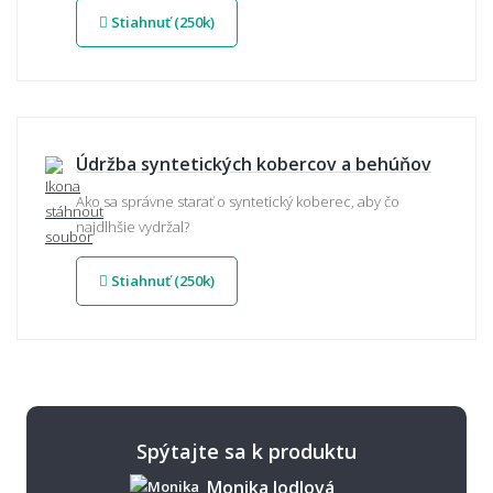
Stiahnuť (250k)
Údržba syntetických kobercov a behúňov
Ako sa správne starať o syntetický koberec, aby čo
najdlhšie vydržal?
Stiahnuť (250k)
Spýtajte sa k produktu
Monika Jodlová