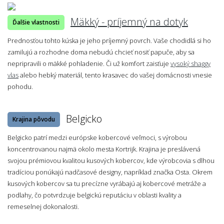
Mäkký - príjemný na dotyk
Ďalšie vlastnosti
Prednosťou tohto kúska je jeho príjemný povrch. Vaše chodidlá si ho
zamilujú a rozhodne doma nebudú chcieť nosiť papuče, aby sa
nepripravili o mäkké pohladenie. Či už komfort zaisťuje
vysoký shaggy
vlas
alebo hebký materiál, tento krasavec do vašej domácnosti vnesie
pohodu.
Belgicko
Krajina pôvodu
Belgicko patrí medzi európske kobercové veľmoci, s výrobou
koncentrovanou najmä okolo mesta Kortrijk. Krajina je preslávená
svojou prémiovou kvalitou kusových kobercov, kde výrobcovia s dlhou
tradíciou ponúkajú nadčasové designy, napríklad značka Osta. Okrem
kusových kobercov sa tu precízne vyrábajú aj kobercové metráže a
podlahy, čo potvrdzuje belgickú reputáciu v oblasti kvality a
remeselnej dokonalosti.