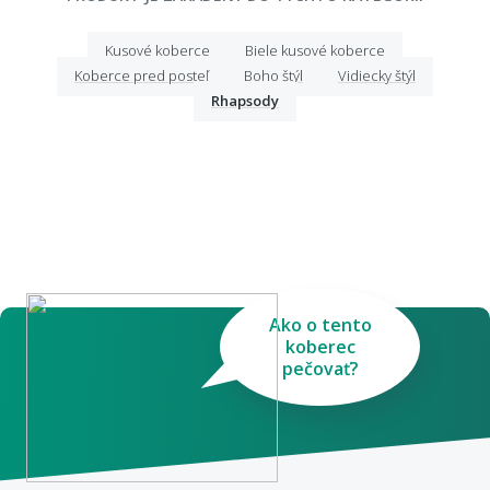
Kusové koberce
Biele kusové koberce
Koberce pred posteľ
Boho štýl
Vidiecky štýl
Rhapsody
Ako o tento
koberec
pečovať?