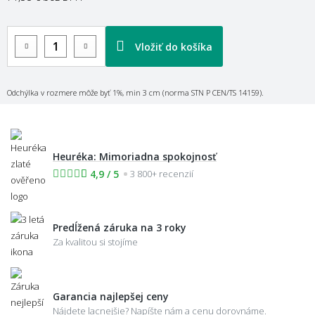
Vložiť do košíka
Odchýlka v rozmere môže byť 1%, min 3 cm (norma STN P CEN/TS 14159).
Heuréka: Mimoriadna spokojnosť
4,9 / 5
3 800+ recenzií
Predĺžená záruka na 3 roky
Za kvalitou si stojíme
Garancia najlepšej ceny
Nájdete lacnejšie? Napíšte nám a cenu dorovnáme.