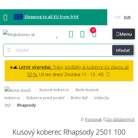
Shipping to all EU from 9.9 €
0
Blog
Vzorkovňa
Bratislava
Kontakt
Menu
Hľadať
☀️🌊
Letný výpredaj:
Trávy, podlahy aj koberce so zľavou až
⏰
50 %.
Už len dnes! Zostáva 11 : 13 : 48.
Kusové koberce
Biele kusové
koberce
Koberce pred posteľ
Boho štýl
Vidiecky
štýl
Rhapsody
Porovnat
Do obľúbených
Kusový koberec Rhapsody 2501 100