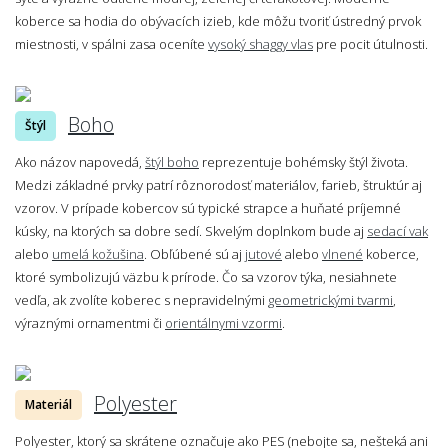
koberce sa hodia do obývacích izieb, kde môžu tvoriť ústredný prvok
miestnosti, v spálni zasa oceníte
vysoký shaggy vlas
pre pocit útulnosti.
Boho
Štýl
Ako názov napovedá,
štýl boho
reprezentuje bohémsky štýl života.
Medzi základné prvky patrí rôznorodosť materiálov, farieb, štruktúr aj
vzorov. V prípade kobercov sú typické strapce a huňaté príjemné
kúsky, na ktorých sa dobre sedí. Skvelým doplnkom bude aj
sedací vak
alebo
umelá kožušina
. Obľúbené sú aj
jutové
alebo
vlnené
koberce,
ktoré symbolizujú väzbu k prírode. Čo sa vzorov týka, nesiahnete
vedľa, ak zvolíte koberec s nepravidelnými
geometrickými tvarmi
,
výraznými ornamentmi či
orientálnymi vzormi
.
Polyester
Materiál
Polyester, ktorý sa skrátene označuje ako PES (nebojte sa, nešteká ani