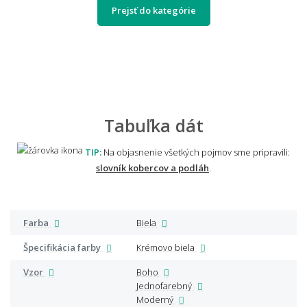
Prejsť do kategórie
Tabuľka dát
TIP:
Na objasnenie všetkých pojmov sme pripravili:
slovník kobercov a podláh
.
Farba
Biela
Špecifikácia farby
Krémovo biela
Vzor
Boho
Jednofarebný
Moderný