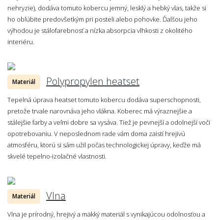
nehryzie), dodáva tomuto kobercu jemný, lesklý a hebký vlas, takže si
ho obľúbite predovšetkým pri posteli alebo pohovke. Ďalšou jeho
výhodou je stálofarebnosť a nízka absorpcia vlhkosti z okolitého
interiéru.
Polypropylen heatset
Materiál
Tepelná úprava heatset tomuto kobercu dodáva superschopnosti,
pretože trvale narovnáva jeho vlákna. Koberec má výraznejšie a
stálejšie farby a veľmi dobre sa vysáva. Tiež je pevnejší a odolnejší voči
opotrebovaniu. V neposlednom rade vám doma zaistí hrejivú
atmosféru, ktorú si sám užil počas technologickej úpravy, keďže má
skvelé tepelno-izolačné vlastnosti.
Vlna
Materiál
Vlna je prírodný, hrejivý a mäkký materiál s vynikajúcou odolnosťou a