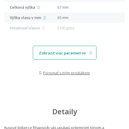
Celková výška
67 mm
Výška vlasu v mm
65 mm
Hmotnosť vlasov
3100 g/m2
Zobraziť viac parametrov
Porovnať s iným produktom
Detaily
Kusové koberce Rhapsody vás upútajú príjemným tónom a