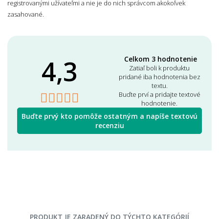
registrovanými užívateľmi a nie je do nich správcom akokoľvek
zasahované.
4,3
Celkom 3 hodnotenie
Zatiaľ boli k produktu
pridané iba hodnotenia bez
textu.
Buďte prví a pridajte textové
hodnotenie.
Buďte prvý kto pomôže ostatným a napíše textovú
recenziu
PRODUKT JE ZARADENÝ DO TÝCHTO KATEGÓRIÍ