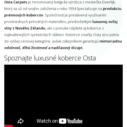
Osta Carpets
je renomovaný belgický výrobca z mestečka Deerlijk,
ktorý sa už od svojho založenia v roku 1934 špecializuje na
produkciu
prémiových kobercov
. Spoločnosť je preslávená využívaním
prvotriednych prírodných materiálov, predovšetkým
luxusnej ovčej
vlny z Nového Zélandu
, ale v ponuke nájdete aj koberce z
najkvalitnejších syntetických vlákien. Koberce značky Osta síce patria
do vyššej cenovej kategórie, avšak zákazníkom garantujú
mimoriadnu
odolnosť, dlhú životnosť a nadčasový dizajn
.
Spoznajte luxusné koberce Osta