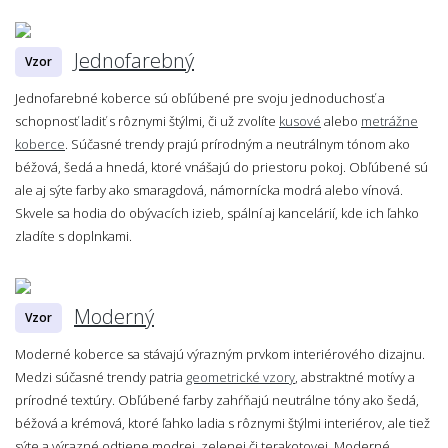
Jednofarebný
Vzor
Jednofarebné koberce sú obľúbené pre svoju jednoduchosť a
schopnosť ladiť s rôznymi štýlmi, či už zvolíte
kusové
alebo
metrážne
koberce
. Súčasné trendy prajú prírodným a neutrálnym tónom ako
béžová, šedá a hnedá, ktoré vnášajú do priestoru pokoj. Obľúbené sú
ale aj sýte farby ako smaragdová, námornícka modrá alebo vínová.
Skvele sa hodia do obývacích izieb, spální aj kancelárií, kde ich ľahko
zladíte s doplnkami.
Moderný
Vzor
Moderné koberce sa stávajú výrazným prvkom interiérového dizajnu.
Medzi súčasné trendy patria
geometrické vzory
, abstraktné motívy a
prírodné textúry. Obľúbené farby zahŕňajú neutrálne tóny ako šedá,
béžová a krémová, ktoré ľahko ladia s rôznymi štýlmi interiérov, ale tiež
sýte a výrazné odtiene modrej, zelenej či terakotovej. Moderné