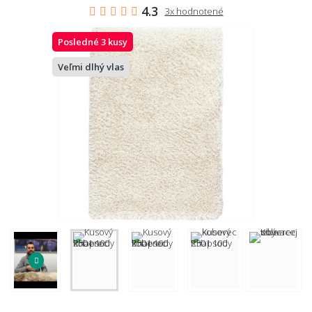
4.3
3x hodnotené
Posledné 3 kusy
Veľmi dlhý vlas