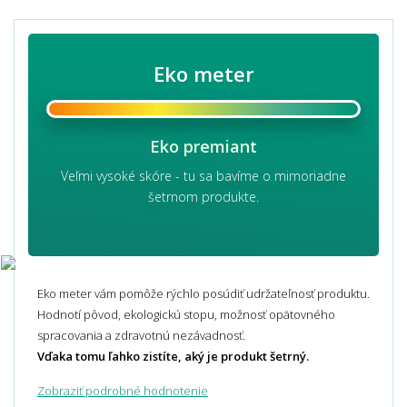
Eko meter
Eko premiant
Veľmi vysoké skóre - tu sa bavíme o mimoriadne
šetrnom produkte.
Eko meter vám pomôže rýchlo posúdiť udržateľnosť produktu.
Hodnotí pôvod, ekologickú stopu, možnosť opätovného
spracovania a zdravotnú nezávadnosť.
Vďaka tomu ľahko zistíte, aký je produkt šetrný.
Zobraziť podrobné hodnotenie