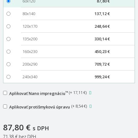
60x120
87,80 €
80x140
137,12 €
120x170
248,64 €
135x200
330,14 €
160x230
450,23 €
200x290
709,72 €
240x340
999,24 €
™
(
+ 17,11 €
)
Aplikovať Nano impregnáciu
(
+ 8,54 €
)
Aplikovať protišmykovú úpravu
87,80 €
s DPH
71,38 €
bez DPH