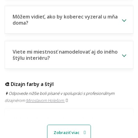
Môžem vidieť, ako by koberec vyzeral u mňa
doma?
Viete mi miestnosť namodelovať aj do iného
štýlu interiéru?
🎨 Dizajn farby a štýl
👨‍Odpovede nižšie boli písané v spolupráci s profesionálnym
dizajnérom
Miroslavom Holešom.
Aké sú súčasné trendy v motívoch
kobercov?
Zobraziť viac