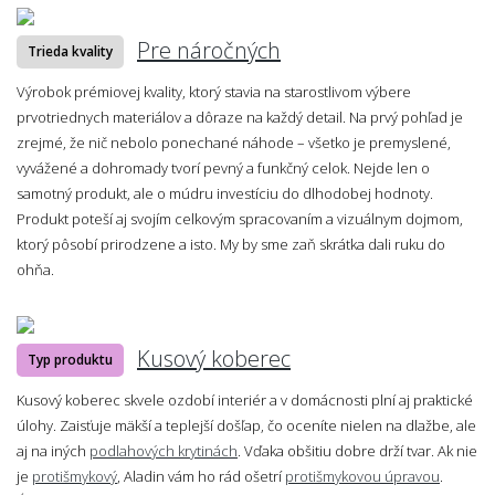
Pre náročných
Trieda kvality
Výrobok prémiovej kvality, ktorý stavia na starostlivom výbere
prvotriednych materiálov a dôraze na každý detail. Na prvý pohľad je
zrejmé, že nič nebolo ponechané náhode – všetko je premyslené,
vyvážené a dohromady tvorí pevný a funkčný celok. Nejde len o
samotný produkt, ale o múdru investíciu do dlhodobej hodnoty.
Produkt poteší aj svojím celkovým spracovaním a vizuálnym dojmom,
ktorý pôsobí prirodzene a isto. My by sme zaň skrátka dali ruku do
ohňa.
Kusový koberec
Typ produktu
Kusový koberec skvele ozdobí interiér a v domácnosti plní aj praktické
úlohy. Zaisťuje mäkší a teplejší došľap, čo oceníte nielen na dlažbe, ale
aj na iných
podlahových krytinách
. Vďaka obšitiu dobre drží tvar. Ak nie
je
protišmykový
, Aladin vám ho rád ošetrí
protišmykovou úpravou
.