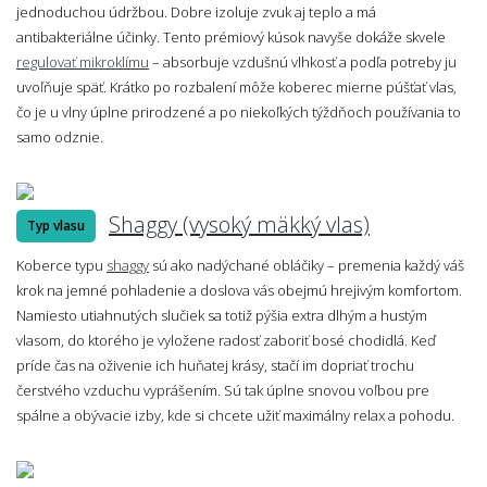
jednoduchou údržbou. Dobre izoluje zvuk aj teplo a má
antibakteriálne účinky. Tento prémiový kúsok navyše dokáže skvele
regulovať mikroklímu
– absorbuje vzdušnú vlhkosť a podľa potreby ju
uvoľňuje späť. Krátko po rozbalení môže koberec mierne púšťať vlas,
čo je u vlny úplne prirodzené a po niekoľkých týždňoch používania to
samo odznie.
Shaggy (vysoký mäkký vlas)
Typ vlasu
Koberce typu
shaggy
sú ako nadýchané obláčiky – premenia každý váš
krok na jemné pohladenie a doslova vás obejmú hrejivým komfortom.
Namiesto utiahnutých slučiek sa totiž pýšia extra dlhým a hustým
vlasom, do ktorého je vyložene radosť zaboriť bosé chodidlá. Keď
príde čas na oživenie ich huňatej krásy, stačí im dopriať trochu
čerstvého vzduchu vyprášením. Sú tak úplne snovou voľbou pre
spálne a obývacie izby, kde si chcete užiť maximálny relax a pohodu.