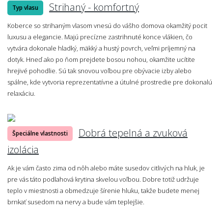
Strihaný - komfortný
Typ vlasu
Koberce so strihaným vlasom vnesú do vášho domova okamžitý pocit
luxusu a elegancie. Majú precízne zastrihnuté konce vlákien, čo
vytvára dokonale hladký, mäkký a hustý povrch, veľmi príjemný na
dotyk. Hneď ako po ňom prejdete bosou nohou, okamžite ucítite
hrejivé pohodlie. Sú tak snovou voľbou pre obývacie izby alebo
spálne, kde vytvoria reprezentatívne a útulné prostredie pre dokonalú
relaxáciu.
Dobrá tepelná a zvuková
Špeciálne vlastnosti
izolácia
Ak je vám často zima od nôh alebo máte susedov citlivých na hluk, je
pre vás táto podlahová krytina skvelou voľbou. Dobre totiž udržuje
teplo v miestnosti a obmedzuje šírenie hluku, takže budete menej
brnkať susedom na nervy a bude vám teplejšie.