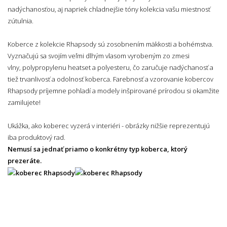
nadýchanosťou, aj napriek chladnejšie tóny kolekcia vašu miestnosť
zútulnia.
Koberce z kolekcie Rhapsody sú zosobnením mäkkosti a bohémstva.
Vyznačujú sa svojím veľmi dlhým vlasom vyrobeným zo zmesi
vlny, polypropylenu heatset a polyesteru, čo zaručuje nadýchanosť a
tiež trvanlivosť a odolnosť koberca. Farebnosť a vzorovanie kobercov
Rhapsody príjemne pohladí a modely inšpirované prírodou si okamžite
zamilujete!
Ukážka, ako koberec vyzerá v interiéri - obrázky nižšie reprezentujú
iba produktový rad.
Nemusí sa jednať priamo o konkrétny typ koberca, ktorý
prezeráte.