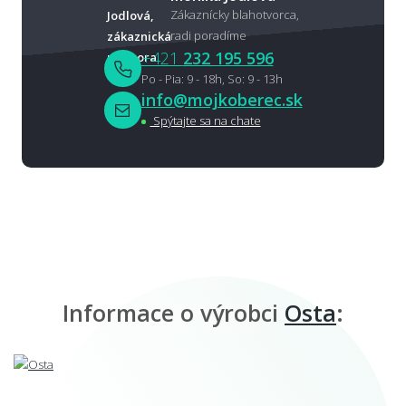
Zákaznícky blahotvorca,
radi poradíme
+421
232 195 596
Po - Pia: 9 - 18h, So: 9 - 13h
info@mojkoberec.sk
Spýtajte sa na chate
Informace o výrobci
Osta
: