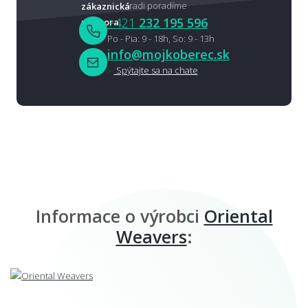
radi poradíme
+421
232 195 596
Po - Pia: 9 - 18h, So: 9 - 13h
info@mojkoberec.sk
Spýtajte sa na chate
Informace o výrobci
Oriental
Weavers
: