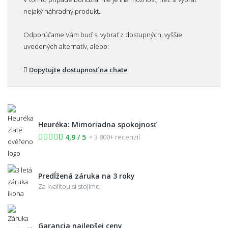
nejaký náhradný produkt.
Odporúčame Vám buď si vybrať z dostupných, vyššie
uvedených alternatív, alebo:
Dopytujte dostupnosť na chate
.
Heuréka: Mimoriadna spokojnosť
4,9 / 5
3 800+ recenzií
Predĺžená záruka na 3 roky
Za kvalitou si stojíme
Garancia najlepšej ceny