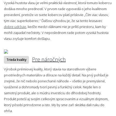
Vysoká hustota vlasu je veľmi praktická vlastnosť, ktorá tomuto kobercu
dodáva mnoho predností. V prvom rade vypovedá o jeho kvalitnom
prevedení, pretože vo svete kobercov platí príslovie „Čím viac vlasov,
tým viac superkoberec.“ Ďalšou výhodou je, že sa tento krasavec
dobre udržuje
, keďže medzi vláknami nie je príliš priestoru, kam by
mohli zapadať nečistoty. V neposlednom rade potom vysoká hustota
vlasu zvyšuje komfort došľapu.
Pre náročných
Trieda kvality
Výrobok prémiovej kvality, ktorý stavia na starostlivom výbere
prvotriednych materiálov a dôraze na každý detail. Na prvý pohľad je
zrejmé, že nič nebolo ponechané náhode – všetko je premyslené,
vyvážené a dohromady tvorí pevný a funkčný celok. Nejde len o
samotný produkt, ale o múdru investíciu do dlhodobej hodnoty.
Produkt poteší aj svojím celkovým spracovaním a vizuálnym dojmom,
ktorý pôsobí prirodzene a isto. My by sme zaň skrátka dali ruku do
ohňa.