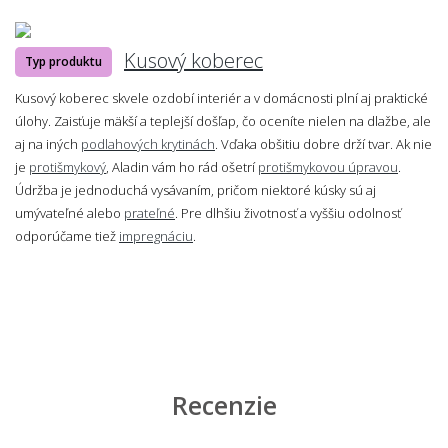
Kusový koberec
Typ produktu
Kusový koberec skvele ozdobí interiér a v domácnosti plní aj praktické
úlohy. Zaisťuje mäkší a teplejší došľap, čo oceníte nielen na dlažbe, ale
aj na iných
podlahových krytinách
. Vďaka obšitiu dobre drží tvar. Ak nie
je
protišmykový
, Aladin vám ho rád ošetrí
protišmykovou úpravou
.
Údržba je jednoduchá vysávaním, pričom niektoré kúsky sú aj
umývateľné alebo
prateľné
. Pre dlhšiu životnosť a vyššiu odolnosť
odporúčame tiež
impregnáciu
.
Recenzie