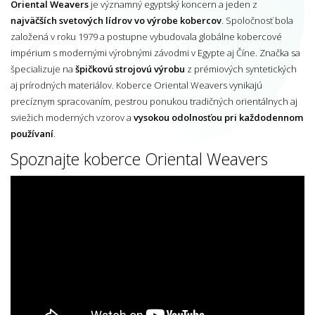
Oriental Weavers
je významný egyptský koncern a jeden z
najväčších svetových lídrov vo výrobe kobercov
. Spoločnosť bola
založená v roku 1979 a postupne vybudovala globálne kobercové
impérium s modernými výrobnými závodmi v Egypte aj Číne. Značka sa
špecializuje na
špičkovú strojovú výrobu
z prémiových syntetických
aj prírodných materiálov. Koberce Oriental Weavers vynikajú
precíznym spracovaním, pestrou ponukou tradičných orientálnych aj
sviežich moderných vzorov a
vysokou odolnosťou pri každodennom
používaní
.
Spoznajte koberce Oriental Weavers