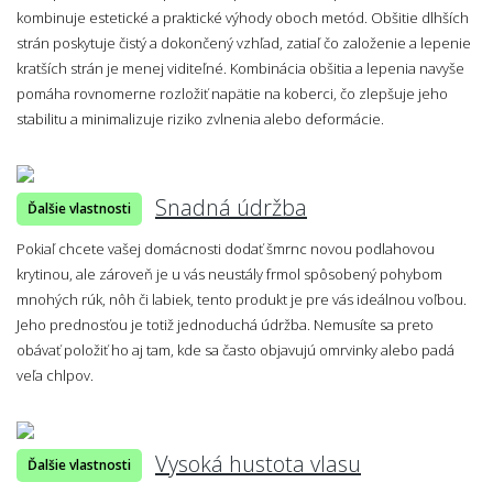
kombinuje estetické a praktické výhody oboch metód. Obšitie dlhších
strán poskytuje čistý a dokončený vzhľad, zatiaľ čo založenie a lepenie
kratších strán je menej viditeľné. Kombinácia obšitia a lepenia navyše
pomáha rovnomerne rozložiť napätie na koberci, čo zlepšuje jeho
stabilitu a minimalizuje riziko zvlnenia alebo deformácie.
Snadná údržba
Ďalšie vlastnosti
Pokiaľ chcete vašej domácnosti dodať šmrnc novou podlahovou
krytinou, ale zároveň je u vás neustály frmol spôsobený pohybom
mnohých rúk, nôh či labiek, tento produkt je pre vás ideálnou voľbou.
Jeho prednosťou je totiž jednoduchá údržba. Nemusíte sa preto
obávať položiť ho aj tam, kde sa často objavujú omrvinky alebo padá
veľa chlpov.
Vysoká hustota vlasu
Ďalšie vlastnosti