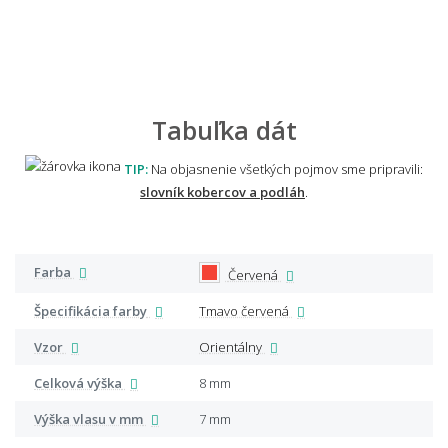
Tabuľka dát
TIP:
Na objasnenie všetkých pojmov sme pripravili:
slovník kobercov a podláh
.
Farba
Červená
Špecifikácia farby
Tmavo červená
Vzor
Orientálny
Celková výška
8 mm
Výška vlasu v mm
7 mm