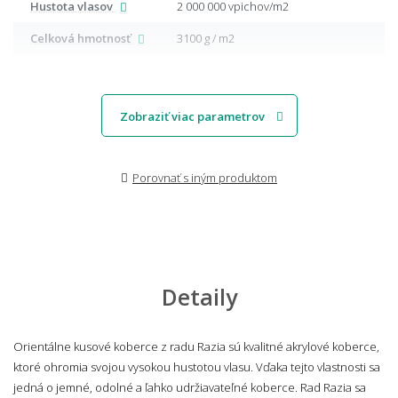
Hustota vlasov
2 000 000 vpichov/m2
Celková hmotnosť
3100 g / m2
Zobraziť viac parametrov
Porovnať s iným produktom
Detaily
Orientálne kusové koberce z radu Razia sú kvalitné akrylové koberce,
ktoré ohromia svojou vysokou hustotou vlasu. Vďaka tejto vlastnosti sa
jedná o jemné, odolné a ľahko udržiavateľné koberce. Rad Razia sa