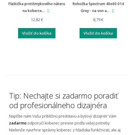
Fľaštička protišmykového náteru
Rohožka Spectrum 40x60 014
na koberce...
Grey - na von a...
12,82 €
8,79 €
Vložiť do košíka
Vložiť do košíka
Tip: Nechajte si zadarmo poradiť
od profesionálneho dizajnéra
Napíšte nám Vašu približnú predstavu a bytový dizajnér Vám
zadarmo
odporučí koberec presne podľa vašej potreby.
Nielenže navrhne správny koberec z hľadiska funkčnosti, ale aj