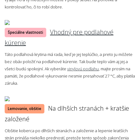
kontrolovať ho, či to robí dobre.
Vhodný pre podlahové
Špeciálne vlastnosti
kúrenie
Táto podlahová krytina má rada, keď je jej teplúčko, a preto ju môžete
bez obáv položiť na podlahové kúrenie. Tak bude teplo vám aj jej a
všetci budú spokojní. Ak vyberáte
vinylovú podlahu
, majte prosím na
pamäti, že podlahové vykurovanie nesmie presahovať 27 °C, aby platila
záruka.
Na dlhších stranách + kratšie
Lemovanie, obšitie
založené
Obšitie koberca po dlhších stranách a založenie a lepenie kratších
strán prináša niekoľko predností, pretože tento spôsob zakončenia