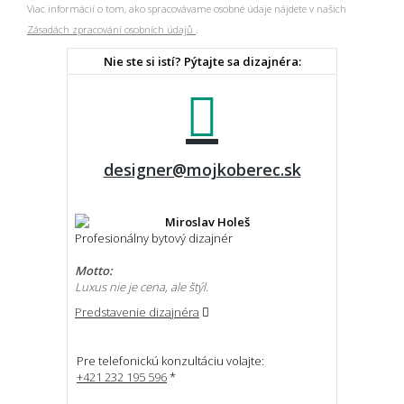
Viac informácií o tom, ako spracovávame osobné údaje nájdete v našich
Zásadách zpracování osobních údajů
.
Nie ste si istí? Pýtajte sa dizajnéra:
designer@mojkoberec.sk
Miroslav Holeš
Profesionálny bytový dizajnér
Motto:
Luxus nie je cena, ale štýl.
Predstavenie dizajnéra
Pre telefonickú konzultáciu volajte:
+421 232 195 596
*