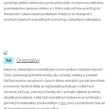
vyznačuje taktiež odolnosťou proti vyšisovanie, rozmerovou stálosťou
aj antistatickou úpravou. Koberce z tohto radu môžete položiť aj do
miestností s vykurovanými podlahami. Koberce sú dostupné v
mnohých krásnych orientálnych vzoroch aj v niekoľkých veľkostiach.
Orientálny
Štýl
Koberce s klasickými a orientálnymi vzormi vyniknú v každom interiéri.
Často vyobrazujú prírodné motívy, ako sú kvety, rastliny a zvieratá.
Väčšina motívov má pôvod v časoch dávno minulých a je tak storočiami
preverená. Farebná škála sa najčastejšie pohybuje v odtieňoch
červenej, béžovej, zelenej a hnedej, ale v ponuke nájdete aj menej
obvyklé prevedenia. Veľká časť orientálnych kobercov je vyrobená z
prírodných materiálov, predovšetkým z
vlny
, hoci v poslednom čase sa
do popredia dostávajú aj
umelé vlákna
.