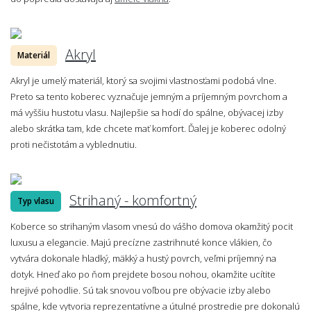
Akryl
Materiál
Akryl je umelý materiál, ktorý sa svojimi vlastnosťami podobá vlne.
Preto sa tento koberec vyznačuje jemným a príjemným povrchom a
má vyššiu hustotu vlasu. Najlepšie sa hodí do spálne, obývacej izby
alebo skrátka tam, kde chcete mať komfort. Ďalej je koberec odolný
proti nečistotám a vyblednutiu.
Strihaný - komfortný
Typ vlasu
Koberce so strihaným vlasom vnesú do vášho domova okamžitý pocit
luxusu a elegancie. Majú precízne zastrihnuté konce vlákien, čo
vytvára dokonale hladký, mäkký a hustý povrch, veľmi príjemný na
dotyk. Hneď ako po ňom prejdete bosou nohou, okamžite ucítite
hrejivé pohodlie. Sú tak snovou voľbou pre obývacie izby alebo
spálne, kde vytvoria reprezentatívne a útulné prostredie pre dokonalú