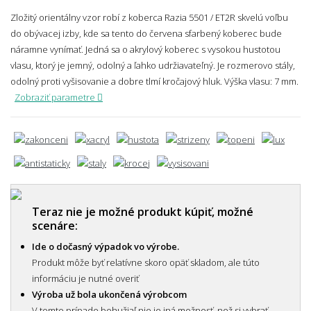
Zložitý orientálny vzor robí z koberca Razia 5501 / ET2R skvelú voľbu
do obývacej izby, kde sa tento do červena sfarbený koberec bude
náramne vynímať. Jedná sa o akrylový koberec s vysokou hustotou
vlasu, ktorý je jemný, odolný a ľahko udržiavateľný. Je rozmerovo stály,
odolný proti vyšisovanie a dobre tlmí kročajový hluk.
Výška vlasu: 7 mm.
Zobraziť parametre
Teraz nie je možné produkt kúpiť, možné
scenáre:
Ide o dočasný výpadok vo výrobe.
Produkt môže byť relatívne skoro opäť skladom, ale túto
informáciu je nutné overiť
Výroba už bola ukončená výrobcom
V tomto prípade bohužiaľ nie je iná možnosť, než si vybrať