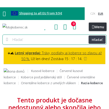
Shipping to all EU from 9.9 €
0
Blog
Vzorkovňa
Bratislava
Kontakt
Menu
Hľadať
☀️🌊
Letný výpredaj:
Trávy, podlahy aj koberce so zľavou až
⏰
50 %.
Už len dnes! Zostáva 15 : 17 : 13.
Kusové koberce
Červené kusové
koberce
Koberce pod jedálenský stôl
Červené orientálne
koberce
Orientálne koberce z umelých vlákien
Razia koberce
Tento produkt je dočasne
nedostupný alebo skončila jeho