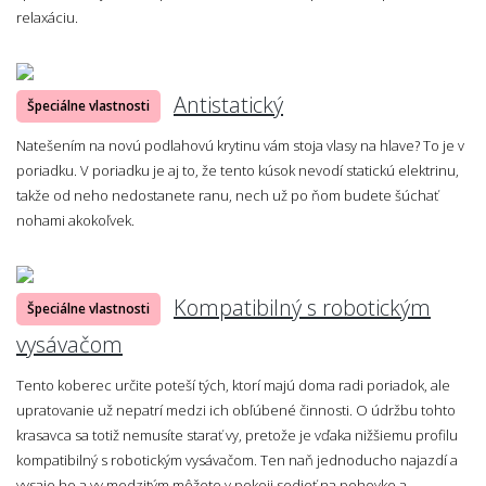
relaxáciu.
Antistatický
Špeciálne vlastnosti
Natešením na novú podlahovú krytinu vám stoja vlasy na hlave? To je v
poriadku. V poriadku je aj to, že tento kúsok nevodí statickú elektrinu,
takže od neho nedostanete ranu, nech už po ňom budete šúchať
nohami akokoľvek.
Kompatibilný s robotickým
Špeciálne vlastnosti
vysávačom
Tento koberec určite poteší tých, ktorí majú doma radi poriadok, ale
upratovanie už nepatrí medzi ich obľúbené činnosti. O údržbu tohto
krasavca sa totiž nemusíte starať vy, pretože je vďaka nižšiemu profilu
kompatibilný s robotickým vysávačom. Ten naň jednoducho najazdí a
vysaje ho a vy medzitým môžete v pokoji sedieť na pohovke a