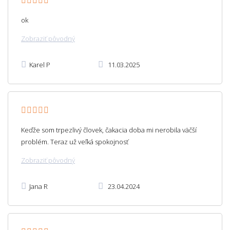
ok
Zobraziť pôvodný
Karel P
11.03.2025
Keďže som trpezlivý človek, čakacia doba mi nerobila väčší
problém. Teraz už veľká spokojnosť
Zobraziť pôvodný
Jana R
23.04.2024