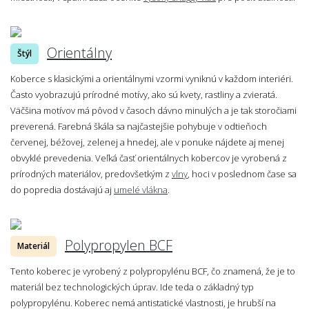
Orientálny
Štýl
Koberce s klasickými a orientálnymi vzormi vyniknú v každom interiéri.
Často vyobrazujú prírodné motívy, ako sú kvety, rastliny a zvieratá.
Väčšina motívov má pôvod v časoch dávno minulých a je tak storočiami
preverená. Farebná škála sa najčastejšie pohybuje v odtieňoch
červenej, béžovej, zelenej a hnedej, ale v ponuke nájdete aj menej
obvyklé prevedenia. Veľká časť orientálnych kobercov je vyrobená z
prírodných materiálov, predovšetkým z
vlny
, hoci v poslednom čase sa
do popredia dostávajú aj
umelé vlákna
.
Polypropylen BCF
Materiál
Tento koberec je vyrobený z polypropylénu BCF, čo znamená, že je to
materiál bez technologických úprav. Ide teda o základný typ
polypropylénu. Koberec nemá antistatické vlastnosti, je hrubší na