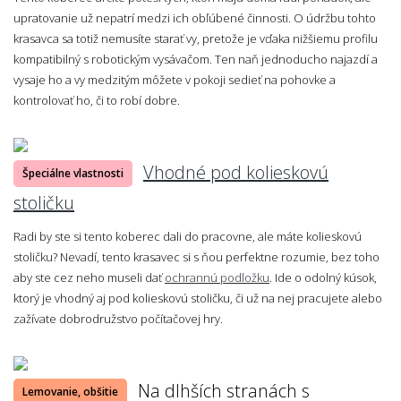
upratovanie už nepatrí medzi ich obľúbené činnosti. O údržbu tohto
krasavca sa totiž nemusíte starať vy, pretože je vďaka nižšiemu profilu
kompatibilný s robotickým vysávačom. Ten naň jednoducho najazdí a
vysaje ho a vy medzitým môžete v pokoji sedieť na pohovke a
kontrolovať ho, či to robí dobre.
Vhodné pod kolieskovú
Špeciálne vlastnosti
stoličku
Radi by ste si tento koberec dali do pracovne, ale máte kolieskovú
stoličku? Nevadí, tento krasavec si s ňou perfektne rozumie, bez toho
aby ste cez neho museli dať
ochrannú podložku
. Ide o odolný kúsok,
ktorý je vhodný aj pod kolieskovú stoličku, či už na nej pracujete alebo
zažívate dobrodružstvo počítačovej hry.
Na dlhších stranách s
Lemovanie, obšitie