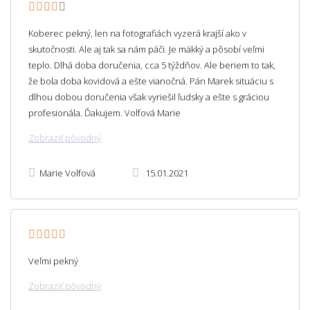
Koberec pekný, len na fotografiách vyzerá krajší ako v
skutočnosti. Ale aj tak sa nám páči. Je mäkký a pôsobí veľmi
teplo. Dlhá doba doručenia, cca 5 týždňov. Ale beriem to tak,
že bola doba kovidová a ešte vianočná. Pán Marek situáciu s
dlhou dobou doručenia však vyriešil ľudsky a ešte s gráciou
profesionála. Ďakujem. Volfová Marie
Zobraziť pôvodný
Marie Volfová
15.01.2021
Veľmi pekný
Zobraziť pôvodný