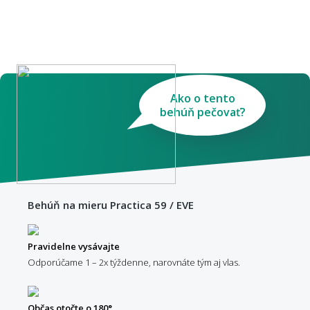
Ako o tento
behúň pečovať?
Behúň na mieru Practica 59 / EVE
Pravidelne vysávajte
Odporúčame 1 – 2x týždenne, narovnáte tým aj vlas.
Občas otočte o 180°