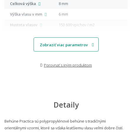
Celková výška
8 mm
Výška vlasu v mm
6 mm
Hustota vlasov
153 600 vpichov / m2
Zobraziť viac parametrov
Porovnať s iným produktom
Detaily
Behúne Practica sú polypropylénové behúne s tradičnými
orientálnymi vzormi, ktoré sa vďaka kratšiemu vlasu veľmi dobre čistí.