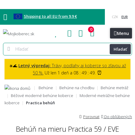
Shipping to all EU from 9.9 €
0
Blog
Vzorkovňa
Bratislava
Kontakt
Menu
Hľadať
☀️🌊
Letný výpredaj:
Trávy, podlahy aj koberce so zľavou až
⏰
50 %.
Už len 1 deň a 08 : 49 : 48.
Behúne
Behúne na chodbu
Behúne metráž
Béžové moderné behúne koberce
Moderné metrážne behúne
koberce
Practica behúň
Porovnat
Do obľúbených
Behúň na mieru Practica 59 / EVE