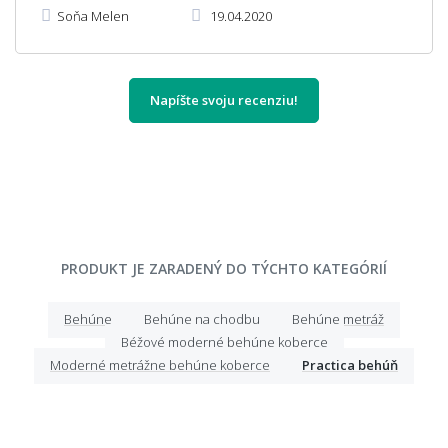
Soňa Melen
19.04.2020
Napíšte svoju recenziu!
PRODUKT JE ZARADENÝ DO TÝCHTO KATEGÓRIÍ
Behúne
Behúne na chodbu
Behúne metráž
Béžové moderné behúne koberce
Moderné metrážne behúne koberce
Practica behúň