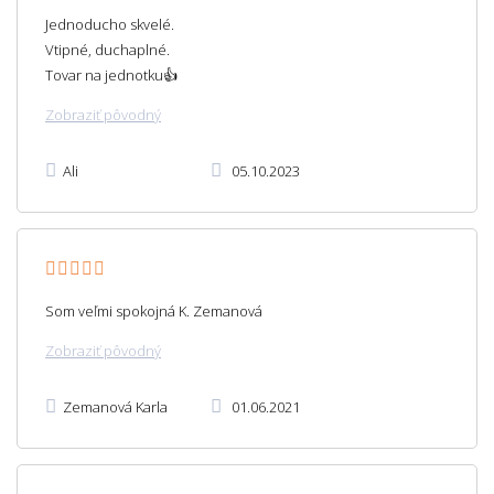
Jednoducho skvelé.
Vtipné, duchaplné.
Tovar na jednotku👍
Zobraziť pôvodný
Ali
05.10.2023
Som veľmi spokojná K. Zemanová
Zobraziť pôvodný
Zemanová Karla
01.06.2021