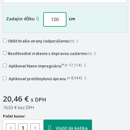
Zadajte dĺžku
cm
Obšiť Krašie strany (odporúčame)
(+
)
Bezdôvodné vrátenie s dopravou zadarmo
(+
)
™
(
+ 17,11 €
)
Aplikovať Nano impregnáciu
(
+ 8,54 €
)
Aplikovať protišmykovú úpravu
20,46 €
s DPH
16,63 €
bez DPH
Počet kusov:
Vložiť do košíka