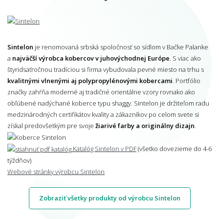
Sintelon
je renomovaná srbská spoločnosť so sídlom v Bačke Palanke
a
najväčší výrobca kobercov v juhovýchodnej Európe
. S viac ako
štyridsaťročnou tradíciou si firma vybudovala pevné miesto na trhu s
kvalitnými vlnenými aj polypropylénovými kobercami
. Portfólio
značky zahŕňa moderné aj tradičné orientálne vzory rovnako ako
obľúbené nadýchané koberce typu shaggy. Sintelon je držiteľom radu
medzinárodných certifikátov kvality a zákazníkov po celom svete si
získal predovšetkým pre svoje
žiarivé farby a originálny dizajn
.
Katalóg Sintelon v PDF
(všetko dovezieme do 4-6
týždňov)
Webové stránky výrobcu Sintelon
Zobraziť všetky produkty od výrobcu Sintelon