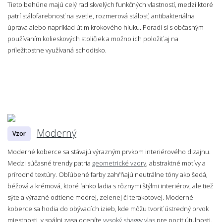
Tieto behúne majú celý rad skvelých funkčných vlastností, medzi ktoré
patrí stálofarebnosť na svetle, rozmerová stálosť, antibakteriálna
úprava alebo napríklad útlm krokového hluku. Poradí si s občasným
používaním kolieskových stoličiek a možno ich položiť aj na
príležitostne využívaná schodisko.
Moderný
Vzor
Moderné koberce sa stávajú výrazným prvkom interiérového dizajnu.
Medzi súčasné trendy patria
geometrické vzory
, abstraktné motívy a
prírodné textúry. Obľúbené farby zahŕňajú neutrálne tóny ako šedá,
béžová a krémová, ktoré ľahko ladia s rôznymi štýlmi interiérov, ale tiež
sýte a výrazné odtiene modrej, zelenej či terakotovej. Moderné
koberce sa hodia do obývacích izieb, kde môžu tvoriť ústredný prvok
miestnosti, v spálni zasa oceníte
vysoký shaggy vlas
pre pocit útulnosti.