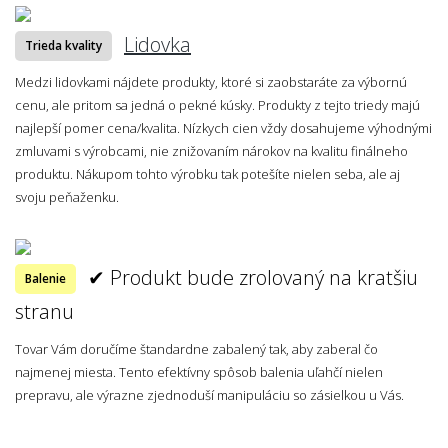
Lidovka
Trieda kvality
Medzi lidovkami nájdete produkty, ktoré si zaobstaráte za výbornú
cenu, ale pritom sa jedná o pekné kúsky. Produkty z tejto triedy majú
najlepší pomer cena/kvalita. Nízkych cien vždy dosahujeme výhodnými
zmluvami s výrobcami, nie znižovaním nárokov na kvalitu finálneho
produktu. Nákupom tohto výrobku tak potešíte nielen seba, ale aj
svoju peňaženku.
✔ Produkt bude zrolovaný na kratšiu
Balenie
stranu
Tovar Vám doručíme štandardne zabalený tak, aby zaberal čo
najmenej miesta. Tento efektívny spôsob balenia uľahčí nielen
prepravu, ale výrazne zjednoduší manipuláciu so zásielkou u Vás.