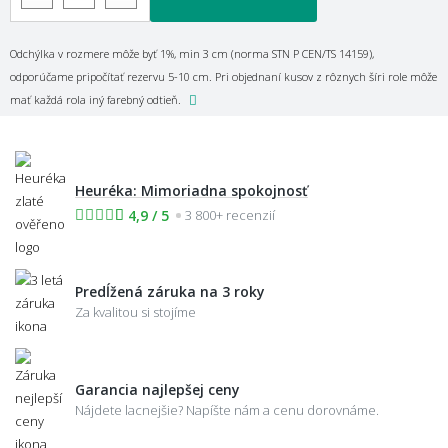
Odchýlka v rozmere môže byť 1%, min 3 cm (norma STN P CEN/TS 14159),
odporúčame pripočítať rezervu 5-10 cm. Pri objednaní kusov z rôznych šíri role môže
mať každá rola iný farebný odtieň.
Heuréka: Mimoriadna spokojnosť
4,9 / 5
3 800+ recenzií
Predĺžená záruka na 3 roky
Za kvalitou si stojíme
Garancia najlepšej ceny
Nájdete lacnejšie? Napíšte nám a cenu dorovnáme.