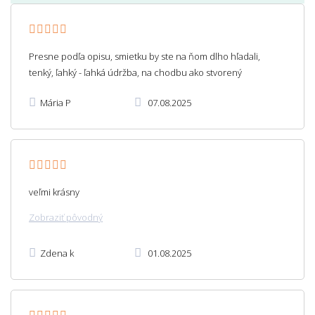
Presne podľa opisu, smietku by ste na ňom dlho hľadali,
tenký, ľahký - ľahká údržba, na chodbu ako stvorený
Mária P
07.08.2025
veľmi krásny
Zobraziť pôvodný
Zdena k
01.08.2025