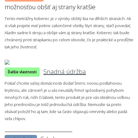
možnosťou obšiť aj strany kratšie
Tento metrážny koberec je z výroby obšitý iba na dlhších stranách. Ak
si však prajete mať pekne zakončené všetky štyri strany, stačí povedať,
Aladin sadne k stroju a obšije vám aj strany kratšie. Koberec tak bude
chránený proti strapkaniu po celom obvode, čo je praktické a predĺžite
tak jeho životnosť.
Snadná údržba
Ďalšie vlastnosti
Pokiaľ chcete vašej domácnosti dodať šmrnc novou podlahovou
krytinou, ale zároveň je u vás neustály frmol spôsobený pohybom
mnohých rúk, nôh či labiek, tento produkt je pre vás ideálnou voľbou.
Jeho prednosťou je totiž jednoduchá údržba. Nemusíte sa preto
obávať položiť ho aj tam, kde sa často objavujú omrvinky alebo padá
veľa chlpov.