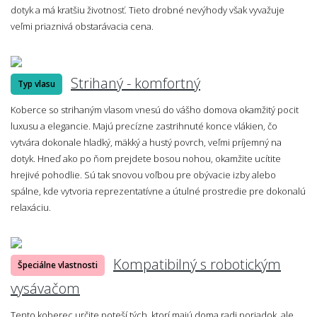
dotyk a má kratšiu životnosť. Tieto drobné nevýhody však vyvažuje
veľmi priaznivá obstarávacia cena.
Strihaný - komfortný
Typ vlasu
Koberce so strihaným vlasom vnesú do vášho domova okamžitý pocit
luxusu a elegancie. Majú precízne zastrihnuté konce vlákien, čo
vytvára dokonale hladký, mäkký a hustý povrch, veľmi príjemný na
dotyk. Hneď ako po ňom prejdete bosou nohou, okamžite ucítite
hrejivé pohodlie. Sú tak snovou voľbou pre obývacie izby alebo
spálne, kde vytvoria reprezentatívne a útulné prostredie pre dokonalú
relaxáciu.
Kompatibilný s robotickým
Špeciálne vlastnosti
vysávačom
Tento koberec určite poteší tých, ktorí majú doma radi poriadok, ale