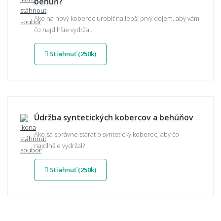
behúň?
Ako na nový koberec urobiť najlepší prvý dojem, aby vám
čo najdlhšie vydržal.
Stiahnuť (250k)
Údržba syntetických kobercov a behúňov
Ako sa správne starať o syntetický koberec, aby čo
najdlhšie vydržal?
Stiahnuť (250k)