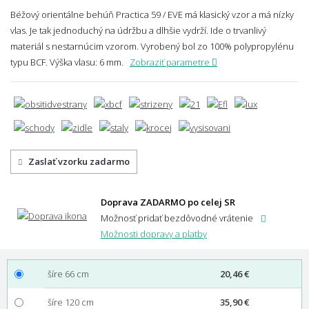
Béžový orientálne behúň Practica 59 / EVE má klasický vzor a má nízky
vlas. Je tak jednoduchý na údržbu a dlhšie vydrží. Ide o trvanlivý
materiál s nestarnúcim vzorom. Vyrobený bol zo 100% polypropylénu
typu BCF.
Výška vlasu: 6 mm.
Zobraziť parametre
Zaslať vzorku zadarmo
Doprava ZADARMO po celej SR
Možnosť pridať bezdôvodné vrátenie
Možnosti dopravy a platby
šíre 66 cm
20,46 €
šíre 120 cm
35,90 €