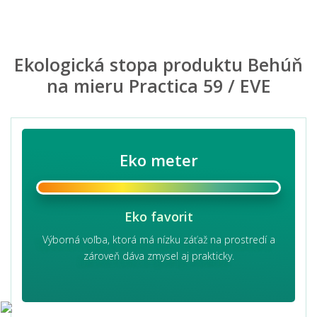
Ekologická stopa produktu Behúň
na mieru Practica 59 / EVE
Eko meter
Eko favorit
Výborná voľba, ktorá má nízku záťaž na prostredí a
zároveň dáva zmysel aj prakticky.