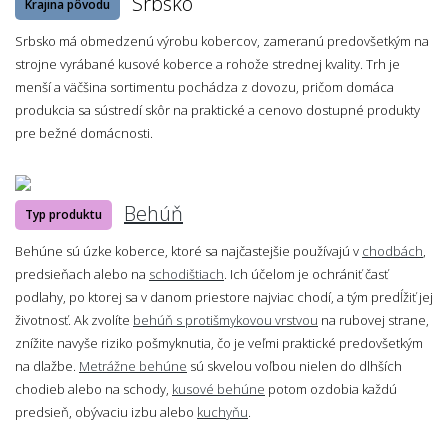
Srbsko
Krajina pôvodu
Srbsko má obmedzenú výrobu kobercov, zameranú predovšetkým na
strojne vyrábané kusové koberce a rohože strednej kvality. Trh je
menší a väčšina sortimentu pochádza z dovozu, pričom domáca
produkcia sa sústredí skôr na praktické a cenovo dostupné produkty
pre bežné domácnosti.
Behúň
Typ produktu
Behúne sú úzke koberce, ktoré sa najčastejšie používajú v
chodbách
,
predsieňach alebo na
schodištiach
. Ich účelom je ochrániť časť
podlahy, po ktorej sa v danom priestore najviac chodí, a tým predĺžiť jej
životnosť. Ak zvolíte
behúň s protišmykovou vrstvou
na rubovej strane,
znížite navyše riziko pošmyknutia, čo je veľmi praktické predovšetkým
na dlažbe.
Metrážne behúne
sú skvelou voľbou nielen do dlhších
chodieb alebo na schody,
kusové behúne
potom ozdobia každú
predsieň, obývaciu izbu alebo
kuchyňu
.