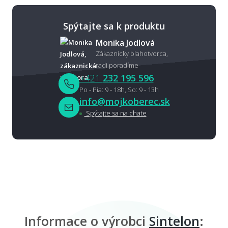
Spýtajte sa k produktu
Monika Jodlová
Zákaznícky blahotvorca,
radi poradíme
+421
232 195 596
Po - Pia: 9 - 18h, So: 9 - 13h
info@mojkoberec.sk
Spýtajte sa na chate
Informace o výrobci
Sintelon
: