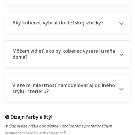
Aký koberec vybrať do detskej izbičky?
Môžem vidieť, ako by koberec vyzeral u mňa
doma?
Viete mi miestnosť namodelovať aj do iného
štýlu interiéru?
🎨 Dizajn farby a štýl
👨‍Odpovede nižšie boli písané v spolupráci s profesionálnym
dizajnérom
Miroslavom Holešom.