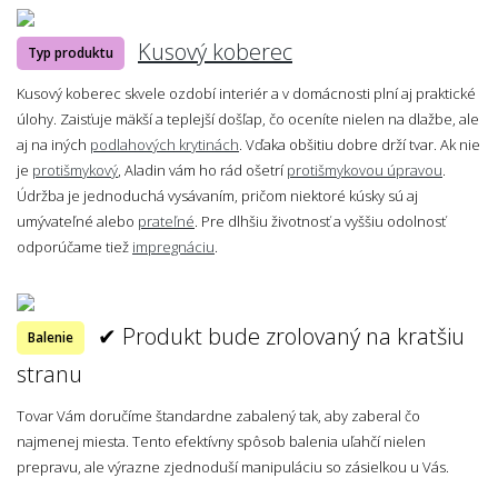
Kusový koberec
Typ produktu
Kusový koberec skvele ozdobí interiér a v domácnosti plní aj praktické
úlohy. Zaisťuje mäkší a teplejší došľap, čo oceníte nielen na dlažbe, ale
aj na iných
podlahových krytinách
. Vďaka obšitiu dobre drží tvar. Ak nie
je
protišmykový
, Aladin vám ho rád ošetrí
protišmykovou úpravou
.
Údržba je jednoduchá vysávaním, pričom niektoré kúsky sú aj
umývateľné alebo
prateľné
. Pre dlhšiu životnosť a vyššiu odolnosť
odporúčame tiež
impregnáciu
.
✔ Produkt bude zrolovaný na kratšiu
Balenie
stranu
Tovar Vám doručíme štandardne zabalený tak, aby zaberal čo
najmenej miesta. Tento efektívny spôsob balenia uľahčí nielen
prepravu, ale výrazne zjednoduší manipuláciu so zásielkou u Vás.