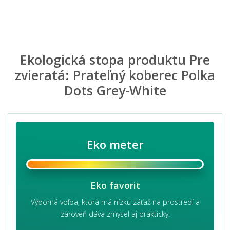
Ekologická stopa produktu Pre
zvieratá: Prateľný koberec Polka
Dots Grey-White
Eko meter
Eko favorit
Výborná voľba, ktorá má nízku záťaž na prostredí a
zároveň dáva zmysel aj prakticky.