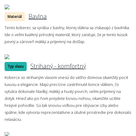
Bavlna
Materiál
Tento koberec sa vyrába z bavlny, ktorej vlákna sa získavajú z bavlníka.
Ide o veľmi kvalitný prírodný materiál, ktorý zaisťuje, že je tento kúsok
pevný a zároveň mäkký a príjemný na došľap.
Strihaný - komfortný
Typ vlasu
Koberce so strihaným vlasom vnesú do vášho domova okamžitý pocit
luxusu a elegancie. Majú precízne zastrihnuté konce vlákien, čo
vytvára dokonale hladký, mäkký a hustý povrch, veľmi príjemný na
dotyk. Hneď ako po ňom prejdete bosou nohou, okamžite ucítite
hrejivé pohodlie. Sú tak snovou voľbou pre obývacie izby alebo
spálne, kde vytvoria reprezentatívne a útulné prostredie pre dokonalú
relaxáciu.