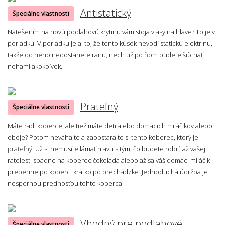
Antistatický
Špeciálne vlastnosti
Natešením na novú podlahovú krytinu vám stoja vlasy na hlave? To je v
poriadku. V poriadku je aj to, že tento kúsok nevodí statickú elektrinu,
takže od neho nedostanete ranu, nech už po ňom budete šúchať
nohami akokoľvek.
Prateľný
Špeciálne vlastnosti
Máte radi koberce, ale tiež máte deti alebo domácich miláčikov alebo
oboje? Potom neváhajte a zaobstarajte si tento koberec, ktorý je
prateľný
. Už si nemusíte lámať hlavu s tým, čo budete robiť, až vašej
ratolesti spadne na koberec čokoláda alebo až sa váš domáci miláčik
prebehne po koberci krátko po prechádzke. Jednoduchá údržba je
nespornou prednosťou tohto koberca.
Vhodný pre podlahové
Špeciálne vlastnosti