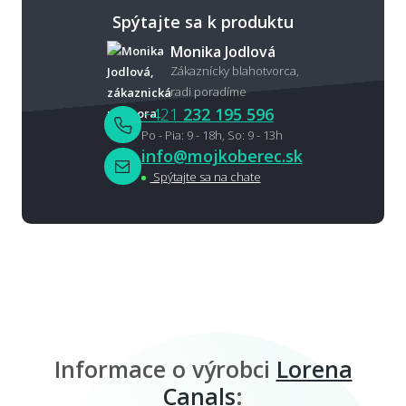
Spýtajte sa k produktu
Monika Jodlová
Zákaznícky blahotvorca,
radi poradíme
+421
232 195 596
Po - Pia: 9 - 18h, So: 9 - 13h
info@mojkoberec.sk
Spýtajte sa na chate
Informace o výrobci
Lorena
Canals
: