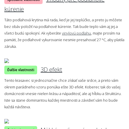
kúrenie
Táto podlahová krytina má rada, keď je jej teplúčko, a preto ju môžete
bez obáv položiť na podlahové kúrenie. Tak bude teplo vám aj jej a
všetci budú spokojní. Ak vyberáte
vinylovú podlahu
, majte prosím na
pamäti, že podlahové vykurovanie nesmie presahovať 27 °C, aby platila
záruka.
3D efekt
Ďalšie vlastnosti
Tento krasavec si jednoznačne chce získať vaše srdce, a preto vám
okrem parádneho vzoru ponúka ešte 3D efekt. Koberec tak do vašej
domácnosti vnesie nielen krásu a nápaditosť, ale aj hĺbku a štruktúru.
Iste sa stane dominantou každej miestnosti a závidieť vám ho bude
každá návšteva.