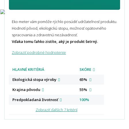
Eko meter vám pomôže rýchlo posúdiť udržateľnosť produktu.
Hodnotí pôvod, ekologickú stopu, možnosť opätovného
spracovania a zdravotnú nezávadnosť.
Vďaka tomu ľahko zistíte, aký je produkt šetrný.
Zobraziť podrobné hodnotenie
HLAVNÉ KRITÉRIÁ
SKÓRE
Ekologická stopa
výroby
65%
Krajina
pôvodu
55%
Predpokladaná
životnosť
100%
Zobraziť ďalších 7 kritérií