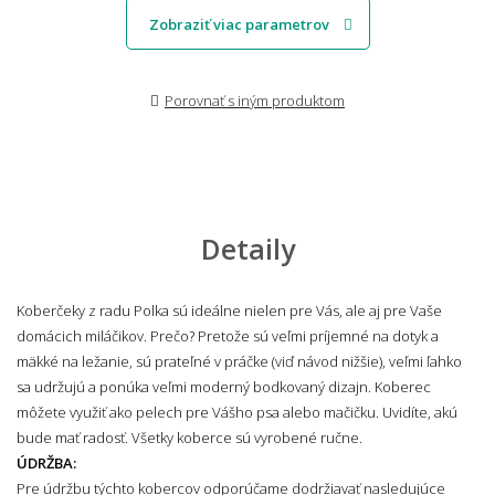
Zobraziť viac parametrov
Porovnať s iným produktom
Detaily
Koberčeky z radu Polka sú ideálne nielen pre Vás, ale aj pre Vaše
domácich miláčikov. Prečo? Pretože sú veľmi príjemné na dotyk a
mäkké na ležanie, sú prateľné v práčke (viď návod nižšie), veľmi ľahko
sa udržujú a ponúka veľmi moderný bodkovaný dizajn. Koberec
môžete využiť ako pelech pre Vášho psa alebo mačičku. Uvidíte, akú
bude mať radosť. Všetky koberce sú vyrobené ručne.
ÚDRŽBA:
Pre údržbu týchto kobercov odporúčame dodržiavať nasledujúce