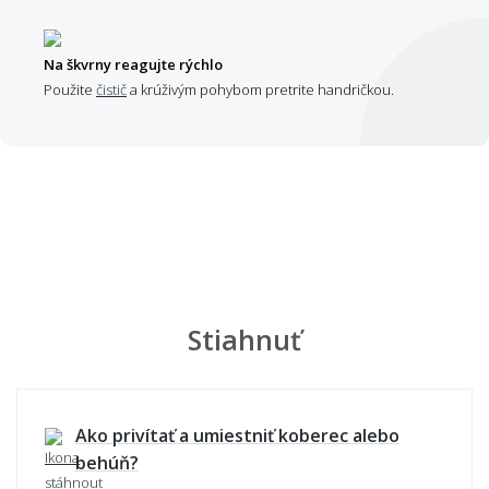
Na škvrny reagujte rýchlo
Použite
čistič
a krúživým pohybom pretrite handričkou.
Stiahnuť
Ako privítať a umiestniť koberec alebo
behúň?