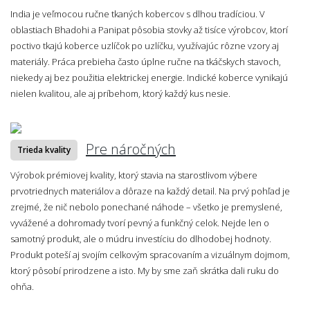
India je veľmocou ručne tkaných kobercov s dlhou tradíciou. V
oblastiach Bhadohi a Panipat pôsobia stovky až tisíce výrobcov, ktorí
poctivo tkajú koberce uzlíčok po uzlíčku, využívajúc rôzne vzory aj
materiály. Práca prebieha často úplne ručne na tkáčskych stavoch,
niekedy aj bez použitia elektrickej energie. Indické koberce vynikajú
nielen kvalitou, ale aj príbehom, ktorý každý kus nesie.
Pre náročných
Trieda kvality
Výrobok prémiovej kvality, ktorý stavia na starostlivom výbere
prvotriednych materiálov a dôraze na každý detail. Na prvý pohľad je
zrejmé, že nič nebolo ponechané náhode – všetko je premyslené,
vyvážené a dohromady tvorí pevný a funkčný celok. Nejde len o
samotný produkt, ale o múdru investíciu do dlhodobej hodnoty.
Produkt poteší aj svojím celkovým spracovaním a vizuálnym dojmom,
ktorý pôsobí prirodzene a isto. My by sme zaň skrátka dali ruku do
ohňa.