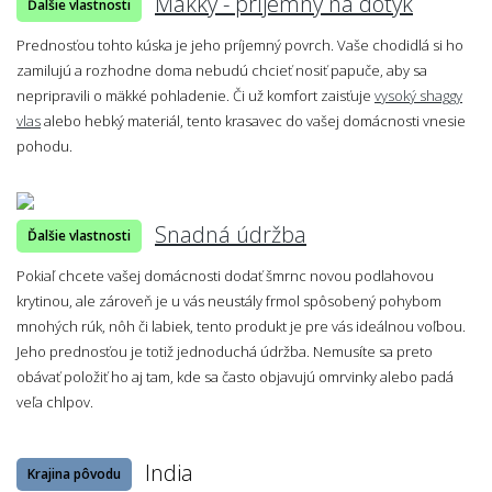
Mäkký - príjemný na dotyk
Ďalšie vlastnosti
Prednosťou tohto kúska je jeho príjemný povrch. Vaše chodidlá si ho
zamilujú a rozhodne doma nebudú chcieť nosiť papuče, aby sa
nepripravili o mäkké pohladenie. Či už komfort zaisťuje
vysoký shaggy
vlas
alebo hebký materiál, tento krasavec do vašej domácnosti vnesie
pohodu.
Snadná údržba
Ďalšie vlastnosti
Pokiaľ chcete vašej domácnosti dodať šmrnc novou podlahovou
krytinou, ale zároveň je u vás neustály frmol spôsobený pohybom
mnohých rúk, nôh či labiek, tento produkt je pre vás ideálnou voľbou.
Jeho prednosťou je totiž jednoduchá údržba. Nemusíte sa preto
obávať položiť ho aj tam, kde sa často objavujú omrvinky alebo padá
veľa chlpov.
India
Krajina pôvodu