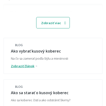
Aké sú súčasné trendy v motívoch
kobercov?
Zobraziť viac
Svetlý alebo tmavý koberec – čo je
praktickejšie?
BLOG
Ako vybrať kusový koberec
Na čo sa zamerať podľa štýlu a miestnosti
Zobraziť článok
Ako zladiť koberec s nábytkom a podlahou?
BLOG
Hodí sa vzorovaný koberec do malého
Ako sa starať o kusový koberec
priestoru?
Ako sa koberec čistí a ako odstrániť škvrny?