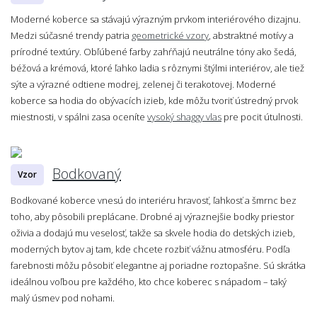
Moderné koberce sa stávajú výrazným prvkom interiérového dizajnu.
Medzi súčasné trendy patria
geometrické vzory
, abstraktné motívy a
prírodné textúry. Obľúbené farby zahŕňajú neutrálne tóny ako šedá,
béžová a krémová, ktoré ľahko ladia s rôznymi štýlmi interiérov, ale tiež
sýte a výrazné odtiene modrej, zelenej či terakotovej. Moderné
koberce sa hodia do obývacích izieb, kde môžu tvoriť ústredný prvok
miestnosti, v spálni zasa oceníte
vysoký shaggy vlas
pre pocit útulnosti.
Bodkovaný
Vzor
Bodkované koberce vnesú do interiéru hravosť, ľahkosť a šmrnc bez
toho, aby pôsobili preplácane. Drobné aj výraznejšie bodky priestor
oživia a dodajú mu veselosť, takže sa skvele hodia do detských izieb,
moderných bytov aj tam, kde chcete rozbiť vážnu atmosféru. Podľa
farebnosti môžu pôsobiť elegantne aj poriadne roztopašne. Sú skrátka
ideálnou voľbou pre každého, kto chce koberec s nápadom – taký
malý úsmev pod nohami.