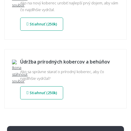
Ako na nový koberec urobiť najlepší prvý dojem, aby vám
čo najdlhšie vydržal.
Stiahnuť (250k)
Údržba prírodných kobercov a behúňov
Ako sa správne starať o prírodný koberec, aby čo
najdlhšie vydržal?
Stiahnuť (250k)