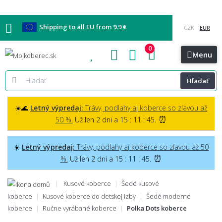
Shipping to all EU from 9.9 €
0
Blog
Vzorkovňa
Bratislava
Kontakt
Menu
Hľadať
☀️🌊
Letný výpredaj:
Trávy, podlahy aj koberce so zľavou až
⏰
50 %.
Už len 2 dni a 15 : 11 : 43.
☀️
Letný výpredaj:
Trávy, podlahy aj koberce so zľavou až 50
⏰
%.
Už len 2 dni a 15 : 11 : 43.
Kusové koberce
Šedé kusové
koberce
Kusové koberce do detskej izby
Šedé moderné
koberce
Ručne vyrábané koberce
Polka Dots koberce