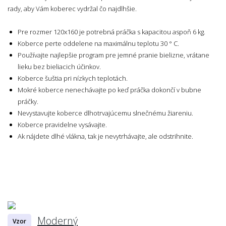
rady, aby Vám koberec vydržal čo najdlhšie.
Pre rozmer 120x160 je potrebná práčka s kapacitou aspoň 6 kg.
Koberce perte oddelene na maximálnu teplotu 30 ° C.
Používajte najlepšie program pre jemné pranie bielizne, vrátane
lieku bez bieliacich účinkov.
Koberce šuštia pri nízkych teplotách.
Mokré koberce nenechávajte po keď práčka dokončí v bubne
práčky.
Nevystavujte koberce dlhotrvajúcemu slnečnému žiareniu.
Koberce pravidelne vysávajte.
Ak nájdete dlhé vlákna, tak je nevytrhávajte, ale odstrihnite.
Moderný
Vzor