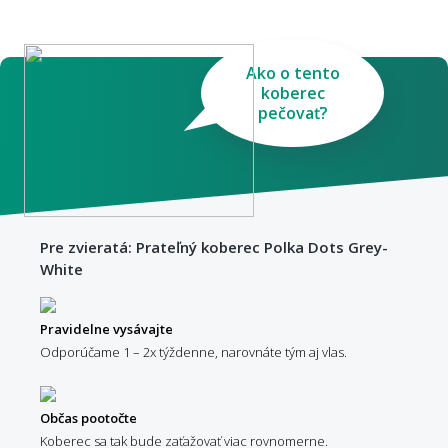
Ako o tento
koberec
pečovať?
Pre zvieratá: Prateľný koberec Polka Dots Grey-
White
Pravidelne vysávajte
Odporúčame 1 – 2x týždenne, narovnáte tým aj vlas.
Občas pootočte
Koberec sa tak bude zaťažovať viac rovnomerne.