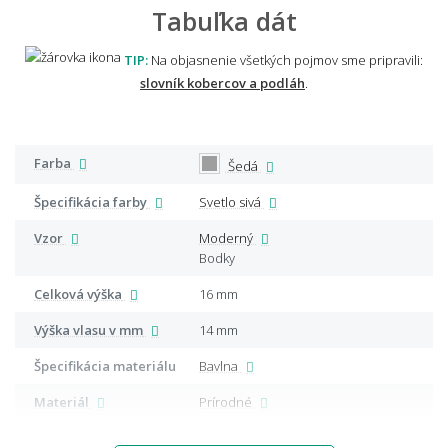
Tabuľka dát
TIP:
Na objasnenie všetkých pojmov sme pripravili:
slovník kobercov a podláh
.
Farba
Šedá
Špecifikácia farby
Svetlo sivá
Vzor
Moderný
Bodky
Celková výška
16 mm
Výška vlasu v mm
14 mm
Špecifikácia materiálu
Bavlna
Materiál
Prírodné