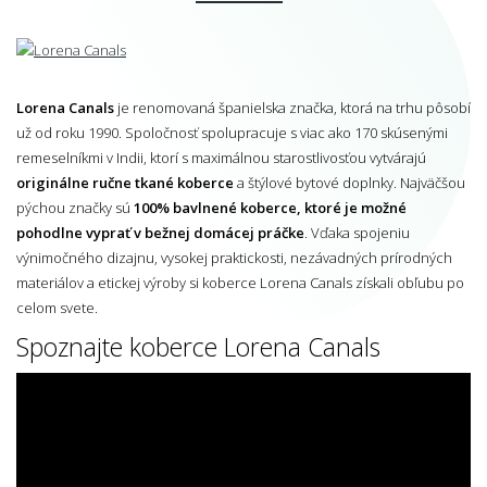
Lorena Canals
je renomovaná španielska značka, ktorá na trhu pôsobí
už od roku 1990. Spoločnosť spolupracuje s viac ako 170 skúsenými
remeselníkmi v Indii, ktorí s maximálnou starostlivosťou vytvárajú
originálne ručne tkané koberce
a štýlové bytové doplnky. Najväčšou
pýchou značky sú
100% bavlnené koberce, ktoré je možné
pohodlne vyprať v bežnej domácej práčke
. Vďaka spojeniu
výnimočného dizajnu, vysokej praktickosti, nezávadných prírodných
materiálov a etickej výroby si koberce Lorena Canals získali obľubu po
celom svete.
Spoznajte koberce Lorena Canals