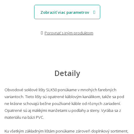
Zobraziť viac parametrov
Porovnať s iným produktom
Detaily
Obvodové soklové lišty SLK50 ponúkame v mnohých farebných
variantoch. Tieto lišty sú opatrené káblovým kanálikom, takže sa pod
ne krásne schovajú bežne používané káble od rôznych zariadení.
Opatrené sú aj mäkkými manžetami u podlahy a steny. Vyrába sa z
materiálu na bázi PVC.
Ku všetkým základným lištám ponúkame zároveň doplnkový sortiment,