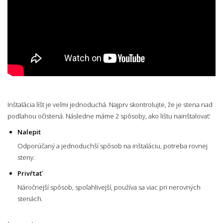
Inštalácia líšt je veľmi jednoduchá. Najprv skontrolujte, že je stena nad
podlahou očistená. Následne máme 2 spôsoby, ako lištu nainštalovať:
Nalepit
Odporúčaný a jednoduchší spôsob na inštaláciu, potreba rovnej
steny.
Privŕtať
Náročnejší spôsob, spoľahlivejší, používa sa viac pri nerovných
stenách.