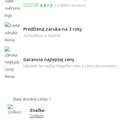
4,9 / 5
3 800+ recenzií
Predĺžená záruka na 3 roky
Za kvalitou si stojíme
Garancia najlepšej ceny
Nájdete lacnejšie? Napíšte nám a cenu dorovnáme.
Zlatá stredná cesta
Značka:
Döllken