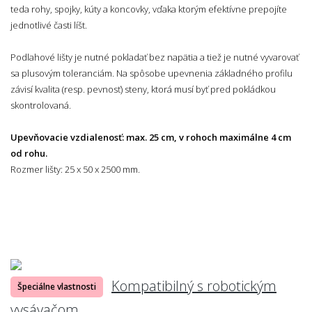
teda rohy, spojky, kúty a koncovky, vďaka ktorým efektívne prepojíte
jednotlivé časti líšt.
Podlahové lišty je nutné pokladať bez napätia a tiež je nutné vyvarovať
sa plusovým toleranciám. Na spôsobe upevnenia základného profilu
závisí kvalita (resp. pevnosť) steny, ktorá musí byť pred pokládkou
skontrolovaná.
Upevňovacie vzdialenosť: max. 25 cm, v rohoch maximálne 4 cm
od rohu.
Rozmer lišty: 25 x 50 x 2500 mm.
Kompatibilný s robotickým
Špeciálne vlastnosti
vysávačom