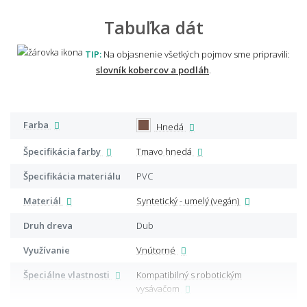
Tabuľka dát
TIP:
Na objasnenie všetkých pojmov sme pripravili:
slovník kobercov a podláh
.
Farba
Hnedá
Špecifikácia farby
Tmavo hnedá
Špecifikácia materiálu
PVC
Materiál
Syntetický - umelý (vegán)
Druh dreva
Dub
Využívanie
Vnútorné
Špeciálne vlastnosti
Kompatibilný s robotickým
vysávačom