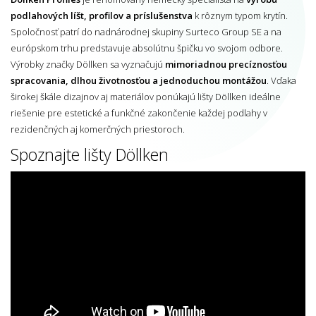
podlahových líšt, profilov a príslušenstva
k rôznym typom krytín.
Spoločnosť patrí do nadnárodnej skupiny Surteco Group SE a na
európskom trhu predstavuje absolútnu špičku vo svojom odbore.
Výrobky značky Döllken sa vyznačujú
mimoriadnou precíznosťou
spracovania, dlhou životnosťou a jednoduchou montážou
. Vďaka
širokej škále dizajnov aj materiálov ponúkajú lišty Döllken ideálne
riešenie pre estetické a funkčné zakončenie každej podlahy v
rezidenčných aj komerčných priestoroch.
Spoznajte lišty Döllken