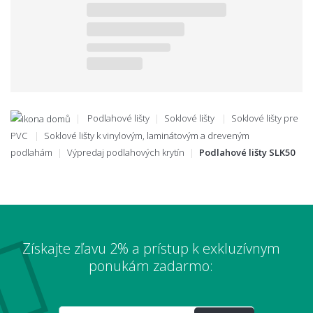
Podlahové lišty
Soklové lišty
Soklové lišty pre
PVC
Soklové lišty k vinylovým, laminátovým a dreveným
podlahám
Výpredaj podlahových krytín
Podlahové lišty SLK50
Získajte zľavu 2% a prístup k exkluzívnym
ponukám zadarmo: