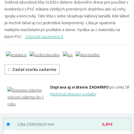
Soklová obvodová lišta SLK50 v dekore dubového dreva pre použitie v
kombinácii s PVC vrátane všetkých potrebných doplnkov ako sú rohy,
spojky a koncovky. Táto lišta v sebe obsahuje káblový kanálik, kde kábel
je možné ťahať aj cez jednotlivé komponenty. Lišta je opatrená
mäkkými manžetami pri podlahe a stene. Vyrába sa z materiálu na
báze PVC.
Zobraziť parametre
Zaslať vzorku zadarmo
Doprava aj vrátenie ZADARMO
po celej SR
Možnosti dopravy a platby
Lišta 2500x50x25 mm
6,89 €