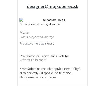
designer@mojkoberec.sk
Miroslav Holeš
Profesionálny bytový dizajnér
Motto:
Luxus nie je cena, ale štýl.
Predstavenie dizajnéra
Pre telefonickú konzultáciu volajte:
+421 232 195 596
*
* Vzhľadom na charakter práce nemusí byť
dizajnér vždy k dispozícii na telefóne,
ďakujeme za pochopenie.