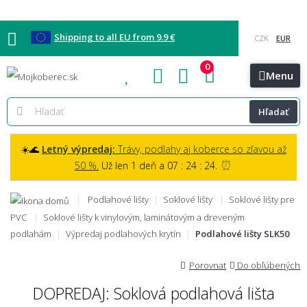
Shipping to all EU from 9.9 €
0
Blog
Vzorkovňa
Bratislava
Kontakt
Menu
Hľadať
☀️🌊
Letný výpredaj:
Trávy, podlahy aj koberce so zľavou až
⏰
50 %.
Už len 1 deň a 07 : 24 : 23.
Podlahové lišty
Soklové lišty
Soklové lišty pre
PVC
Soklové lišty k vinylovým, laminátovým a dreveným
podlahám
Výpredaj podlahových krytín
Podlahové lišty SLK50
Porovnat
Do obľúbených
DOPREDAJ: Soklová podlahová lišta