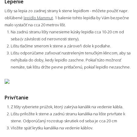
Lepenie
Lišty sa lepia zo zadnej strany k stene lepidlom - môžete použiť napr.
obľúbené
lepidlo Mammut
. 1 balenie tohto lepidla by Vám bezpečne
malo vystačiť na cca 20 metrov líšt.
Na zadnú stranu lišty nanesieme kúsky lepidla cca 10-20 cm od
seba (v závislosti od nerovnosti steny).
Lištu tlačíme smerom k stene a zároveň dole k podlahe.
Lištu odporúčame zafixovať nastreleným tenučkým klincom, aby sa
nehýbala do doby, kedy lepidlo zaschne. Pokiaľ túto možnosť
nemáte, tak lištu držte pevne pritlačenú, pokiaľ lepidlo nezaschne.
Privŕtanie
Z lišty vyberiete prúžok, ktorý zakrýva kanálik na vedenie kábla.
Lištu priložíte k stene a zadnú stranu kanálika na lište privŕtate k
stene. Odporúčaný rozostup skrutiek od seba je cca 20 cm
Vložíte späť krytku kanálika na vedenie káblov.