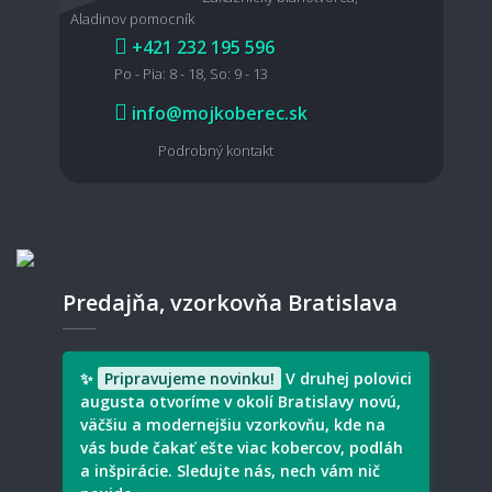
Aladinov pomocník
+421 232 195 596
Po - Pia: 8 - 18, So: 9 - 13
info@mojkoberec.sk
Podrobný kontakt
Predajňa, vzorkovňa Bratislava
✨
Pripravujeme novinku!
V druhej polovici
augusta otvoríme v okolí Bratislavy novú,
väčšiu a modernejšiu vzorkovňu, kde na
vás bude čakať ešte viac kobercov, podláh
a inšpirácie. Sledujte nás, nech vám nič