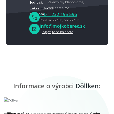
Zákaznícky blahotvorca,
radi poradíme
+421
232 195 596
Po - Pia: 9 - 18h, So: 9 - 13h
info@mojkoberec.sk
Spýtajte sa na chate
Informace o výrobci
Döllken
:
Döllken Profiles
je renomovaný nemecký špecialista na
výrobu