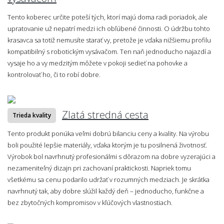
Tento koberec určite poteší tých, ktorí majú doma radi poriadok, ale
upratovanie už nepatrí medzi ich obľúbené činnosti. O údržbu tohto
krasavca sa totiž nemusíte starať vy, pretože je vďaka nižšiemu profilu
kompatibilný s robotickým vysávačom. Ten naň jednoducho najazdí a
vysaje ho a vy medzitým môžete v pokoji sedieť na pohovke a
kontrolovať ho, či to robí dobre.
Zlatá stredná cesta
Trieda kvality
Tento produkt ponúka veľmi dobrú bilanciu ceny a kvality. Na výrobu
boli použité lepšie materiály, vďaka ktorým je tu posilnená životnosť.
Výrobok bol navrhnutý profesionálmi s dôrazom na dobre vyzerajúci a
nezameniteľný dizajn pri zachovaní praktickosti. Napriek tomu
všetkému sa cenu podarilo udržať v rozumných medziach. Je skrátka
navrhnutý tak, aby dobre slúžil každý deň – jednoducho, funkčne a
bez zbytočných kompromisov v kľúčových vlastnostiach.