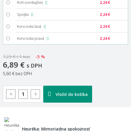
Roh (vonkajšie)
2,24 €
Spojka
2,24 €
Koncovka ľavá
2,24 €
Koncovka pravá
2,24 €
7,25 € / 1 kus
-5 %
6,89 €
s DPH
5,60 €
bez DPH
Vložiť do košíka
Heuréka: Mimoriadna spokojnosť