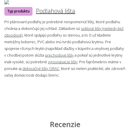
Podlahová lišta
Typ produktu
Pri plánovaní podlahy je potrebné neopomenúť lišty, ktoré podlahu
chránia a dokončujú jej vzhľad. Základom sú
soklové lišty (niekedy tiež
obvodové)
, ktoré spájajú podlahu so stenou, a to či už kladiete
metrážny koberec, PVC alebo inú tvrdú podlahovú krytinu. Pre
spojenie rôznych krytín (napríklad dlažby v kúpeľni a vinylovej podlahy
v chodbe) potom slúžia
prechodové lišty
a pokiaľ sú jednotlivé krytiny
inak vysoké, sú potrebné
vyrovnávacie lišty
. Pre fajnšmekrov máme v
ponuke aj
dekoračné lišty ORAC
, ktoré sú nielen praktické, ale zároveň
vašej domácnosti dodajú šmrnc.
Recenzie