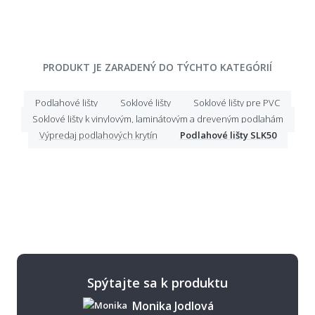
PRODUKT JE ZARADENÝ DO TÝCHTO KATEGÓRIÍ
Podlahové lišty
Soklové lišty
Soklové lišty pre PVC
Soklové lišty k vinylovým, laminátovým a dreveným podlahám
Výpredaj podlahových krytín
Podlahové lišty SLK50
Spýtajte sa k produktu
Monika Jodlová