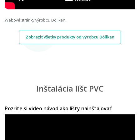
Webové stránky výrobcu Döllken
Zobraziť všetky produkty od výrobcu Döllken
Inštalácia líšt PVC
Pozrite si video návod ako lišty nainštalovať: