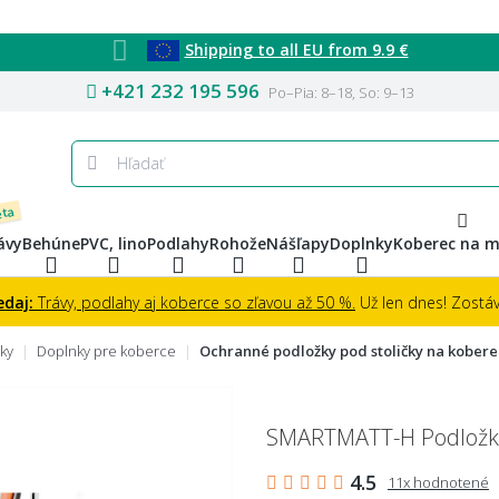
Shipping to all EU from 9.9 €
+421 232 195 596
Po–Pia: 8–18, So: 9–13
eta
ávy
Behúne
PVC, lino
Podlahy
Rohože
Nášľapy
Doplnky
Koberec na m
edaj:
Trávy, podlahy aj koberce so zľavou až 50 %.
Už len dnes! Zostáva
ky
Doplnky pre koberce
Ochranné podložky pod stoličky na kober
SMARTMATT-H Podložka 
4.5
11x hodnotené