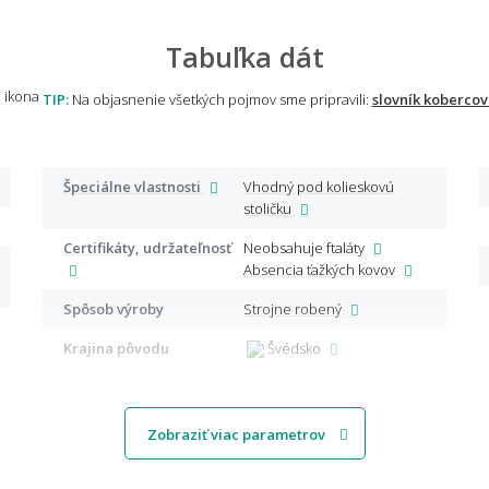
Tabuľka dát
TIP:
Na objasnenie všetkých pojmov sme pripravili:
slovník kobercov
Špeciálne vlastnosti
Vhodný pod kolieskovú
stoličku
Certifikáty, udržateľnosť
Neobsahuje ftaláty
Absencia ťažkých kovov
Spôsob výroby
Strojne robený
Krajina pôvodu
Švédsko
Zobraziť viac parametrov