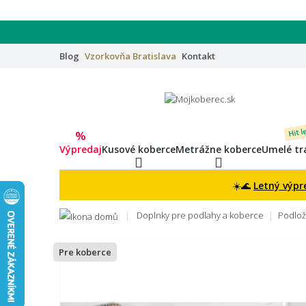
Blog
Vzorkovňa
Bratislava
Kontakt
Hit l
%
Výpredaj
Kusové koberce
Metrážne koberce
Umelé tr
☀️🌊
Letný výpr
Doplnky pre podlahy a koberce
Podlož
Pre koberce