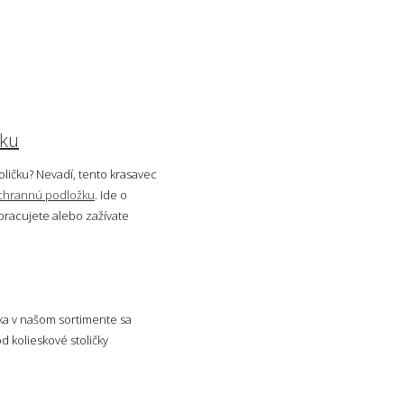
čku
oličku? Nevadí, tento krasavec
chrannú podložku
. Ide o
 pracujete alebo zažívate
ka v našom sortimente sa
 kolieskové stoličky