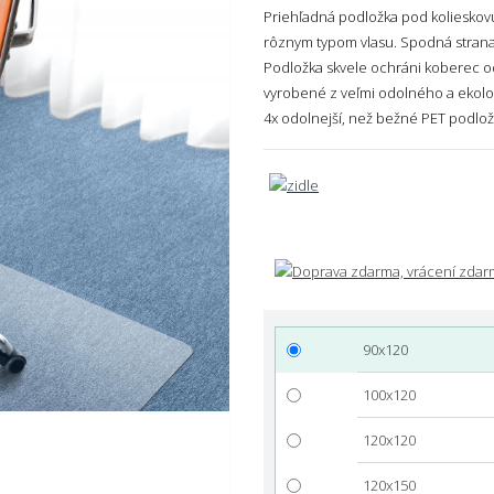
Priehľadná podložka pod kolieskovú
rôznym typom vlasu. Spodná strana 
Podložka skvele ochráni koberec o
vyrobené z veľmi odolného a ekolo
4x odolnejší, než bežné PET podlož
90x120
100x120
120x120
120x150