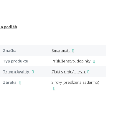
 a podláh
.
Značka
Smartmatt
Dopr
Typ produktu
Príslušenstvo, doplnky
Tvar
Trieda kvality
Zlatá stredná cesta
Záruka
3 roky (predĺžená zadarmo)