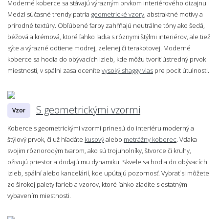
Moderné koberce sa stávajú výrazným prvkom interiérového dizajnu.
Medzi súčasné trendy patria
geometrické vzory
, abstraktné motívy a
prírodné textúry. Obľúbené farby zahŕňajú neutrálne tóny ako šedá,
béžová a krémová, ktoré ľahko ladia s rôznymi štýlmi interiérov, ale tiež
sýte a výrazné odtiene modrej, zelenej či terakotovej. Moderné
koberce sa hodia do obývacích izieb, kde môžu tvoriť ústredný prvok
miestnosti, v spálni zasa oceníte
vysoký shaggy vlas
pre pocit útulnosti.
S geometrickými vzormi
Vzor
Koberce s geometrickými vzormi prinesú do interiéru moderný a
štýlový prvok, či už hľadáte
kusový
alebo
metrážny koberec
. Vďaka
svojim rôznorodým tvarom, ako sú trojuholníky, štvorce či kruhy,
oživujú priestor a dodajú mu dynamiku. Skvele sa hodia do obývacích
izieb, spální alebo kancelárií, kde upútajú pozornosť. Vybrať si môžete
zo širokej palety farieb a vzorov, ktoré ľahko zladíte s ostatným
vybavením miestnosti.