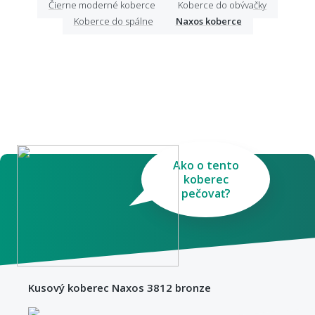
Čierne moderné koberce
Koberce do obývačky
Koberce do spálne
Naxos koberce
Ako o tento
koberec
pečovať?
Kusový koberec Naxos 3812 bronze