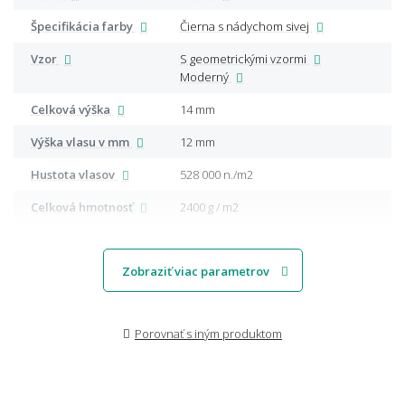
Špecifikácia farby
Čierna s nádychom sivej
Vzor
S geometrickými vzormi
Moderný
Celková výška
14 mm
Výška vlasu v mm
12 mm
Hustota vlasov
528 000 n./m2
Celková hmotnosť
2400 g / m2
Zobraziť viac parametrov
Porovnať s iným produktom