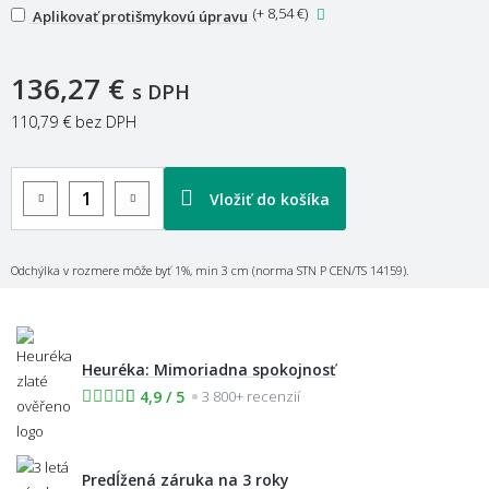
(
+ 8,54 €
)
Aplikovať protišmykovú úpravu
136,27 €
s DPH
110,79 €
bez DPH
Vložiť do košíka
Odchýlka v rozmere môže byť 1%, min 3 cm (norma STN P CEN/TS 14159).
Heuréka: Mimoriadna spokojnosť
4,9 / 5
3 800+ recenzií
Predĺžená záruka na 3 roky