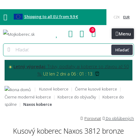
Shipping to all EU from 9.9 €
0
Blog
Vzorkovňa
Bratislava
Kontakt
Menu
Hľadať
☀️
Letný výpredaj:
Trávy, podlahy aj koberce so zľavou až 50
⏰
%.
Už len 2 dni a 06 : 01 : 12.
Kusové koberce
Čierne kusové koberce
Čierne moderné koberce
Koberce do obývačky
Koberce do
spálne
Naxos koberce
Porovnat
Do obľúbených
Kusový koberec Naxos 3812 bronze