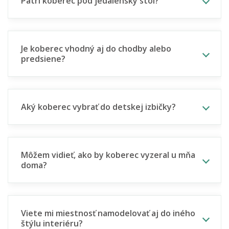
Patrí koberec pod jedálenský stôl?
Je koberec vhodný aj do chodby alebo
predsiene?
Aký koberec vybrať do detskej izbičky?
Môžem vidieť, ako by koberec vyzeral u mňa
doma?
Viete mi miestnosť namodelovať aj do iného
štýlu interiéru?