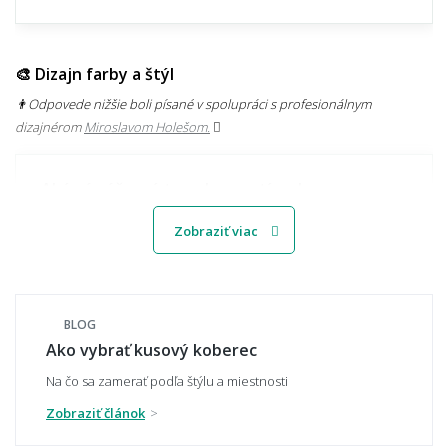
🎨 Dizajn farby a štýl
👨‍Odpovede nižšie boli písané v spolupráci s profesionálnym
dizajnérom
Miroslavom Holešom.
Aké sú súčasné trendy v motívoch
kobercov?
Zobraziť viac
Svetlý alebo tmavý koberec – čo je
praktickejšie?
BLOG
Ako vybrať kusový koberec
Na čo sa zamerať podľa štýlu a miestnosti
Zobraziť článok
Ako zladiť koberec s nábytkom a podlahou?