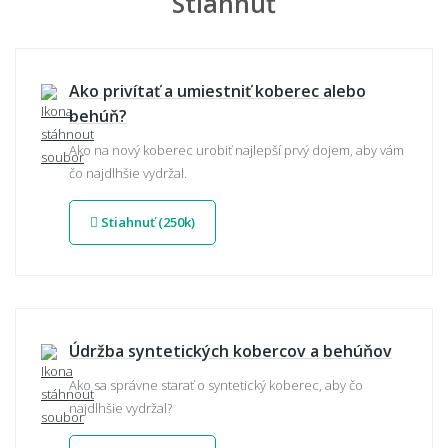
Stiahnuť
Ako privítať a umiestniť koberec alebo
behúň?
Ako na nový koberec urobiť najlepší prvý dojem, aby vám
čo najdlhšie vydržal.
Stiahnuť (250k)
Údržba syntetických kobercov a behúňov
Ako sa správne starať o syntetický koberec, aby čo
najdlhšie vydržal?