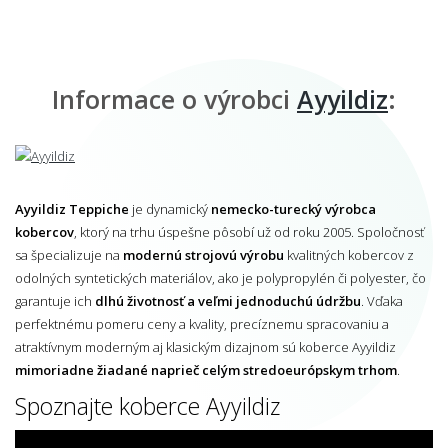
Informace o výrobci
Ayyildiz
:
Ayyildiz Teppiche
je dynamický
nemecko-turecký výrobca
kobercov
, ktorý na trhu úspešne pôsobí už od roku 2005. Spoločnosť
sa špecializuje na
modernú strojovú výrobu
kvalitných kobercov z
odolných syntetických materiálov, ako je polypropylén či polyester, čo
garantuje ich
dlhú životnosť a veľmi jednoduchú údržbu
. Vďaka
perfektnému pomeru ceny a kvality, precíznemu spracovaniu a
atraktívnym moderným aj klasickým dizajnom sú koberce Ayyildiz
mimoriadne žiadané naprieč celým stredoeurópskym trhom
.
Spoznajte koberce Ayyildiz