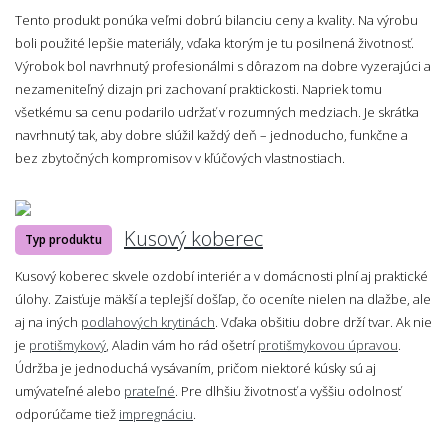
Tento produkt ponúka veľmi dobrú bilanciu ceny a kvality. Na výrobu
boli použité lepšie materiály, vďaka ktorým je tu posilnená životnosť.
Výrobok bol navrhnutý profesionálmi s dôrazom na dobre vyzerajúci a
nezameniteľný dizajn pri zachovaní praktickosti. Napriek tomu
všetkému sa cenu podarilo udržať v rozumných medziach. Je skrátka
navrhnutý tak, aby dobre slúžil každý deň – jednoducho, funkčne a
bez zbytočných kompromisov v kľúčových vlastnostiach.
Kusový koberec
Typ produktu
Kusový koberec skvele ozdobí interiér a v domácnosti plní aj praktické
úlohy. Zaisťuje mäkší a teplejší došľap, čo oceníte nielen na dlažbe, ale
aj na iných
podlahových krytinách
. Vďaka obšitiu dobre drží tvar. Ak nie
je
protišmykový
, Aladin vám ho rád ošetrí
protišmykovou úpravou
.
Údržba je jednoduchá vysávaním, pričom niektoré kúsky sú aj
umývateľné alebo
prateľné
. Pre dlhšiu životnosť a vyššiu odolnosť
odporúčame tiež
impregnáciu
.