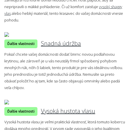
nepripravili o mäkké pohladenie. Či už komfort zaisťuje
vysoký shaggy
vlas
alebo hebký materiál, tento krasavec do vašej domácnosti vnesie
pohodu.
Snadná údržba
Ďalšie vlastnosti
Pokiaľ chcete vašej domácnosti dodať šmrnc novou podlahovou
krytinou, ale zároveň je u vás neustály frmol spôsobený pohybom
mnohých rúk, nôh či labiek, tento produkt je pre vás ideálnou voľbou.
Jeho prednosťou je totiž jednoduchá údržba. Nemusíte sa preto
obávať položiť ho aj tam, kde sa často objavujú omrvinky alebo padá
veľa chlpov.
Vysoká hustota vlasu
Ďalšie vlastnosti
Vysoká hustota vlasu je veľmi praktická vlastnosť, ktorá tomuto kobercu
dodáva mnoho predností. V prvom rade vypovedá o jeho kvalitnom