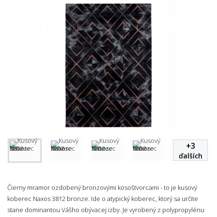
+
3
ďalších
Čierny mramor ozdobený bronzovými kosoštvorcami - to je kusový
koberec Naxos 3812 bronze. Ide o atypický koberec, ktorý sa určite
stane dominantou Vášho obývacej izby. Je vyrobený z polypropylénu