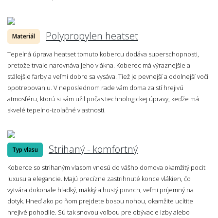
Polypropylen heatset
Materiál
Tepelná úprava heatset tomuto kobercu dodáva superschopnosti,
pretože trvale narovnáva jeho vlákna. Koberec má výraznejšie a
stálejšie farby a veľmi dobre sa vysáva. Tiež je pevnejší a odolnejší voči
opotrebovaniu. V neposlednom rade vám doma zaistí hrejivú
atmosféru, ktorú si sám užil počas technologickej úpravy, keďže má
skvelé tepelno-izolačné vlastnosti.
Strihaný - komfortný
Typ vlasu
Koberce so strihaným vlasom vnesú do vášho domova okamžitý pocit
luxusu a elegancie. Majú precízne zastrihnuté konce vlákien, čo
vytvára dokonale hladký, mäkký a hustý povrch, veľmi príjemný na
dotyk. Hneď ako po ňom prejdete bosou nohou, okamžite ucítite
hrejivé pohodlie. Sú tak snovou voľbou pre obývacie izby alebo