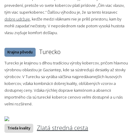
prevedení, pretože vo svete kobercov platí príslovie „Čím viac vlasov,
tým viac superkoberec.“ Ďalšou výhodou je, že sa tento krasavec
dobre udržuje
, keďže medzi vláknami nie je príliš priestoru, kam by
mohli zapadať nečistoty. V neposlednom rade potom vysoká hustota
vlasu zvyšuje komfort došľapu.
Turecko
Krajina pôvodu
Turecko je krajinou s dlhou tradíciou výroby kobercov, pričom hlavnou
výrobnou oblasťou je Gaziantep, kde sa sústreďujú desiatky až stovky
výrobcov. V Turecku sa vyrába väčšina najpredávanejších kusových
kobercov, vďaka kombinácii dobrej kvality, obľúbených vzorov a
dostupnej ceny. Vďaka rýchlej doprave kamiónom a absencii
importného cla sú turecké koberce cenovo veľmi dostupné a u nás
veľmi rozšírené.
Zlatá stredná cesta
Trieda kvality