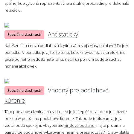
spálne, kde vytvoria reprezentatívne a útulné prostredie pre dokonalú
relaxáciu.
Antistatický
Špeciálne vlastnosti
Natešením na novú podlahovú krytinu vám stoja vlasy na hlave? To je v
poriadku. V poriadku je aj to, že tento kúsok nevodí statickú elektrinu,
takže od neho nedostanete ranu, nech už po ňom budete šúchať
nohami akokoľvek.
Vhodný pre podlahové
Špeciálne vlastnosti
kúrenie
Táto podlahová krytina má rada, keď je jej teplúčko, a preto ju môžete
bez obáv položiť na podlahové kúrenie. Tak bude teplo vám aj jej a
všetci budú spokojní. Ak vyberáte
vinylovú podlahu
, majte prosím na
pamäti, že podlahové vykurovanie nesmie presahovať 27 °C, aby platila