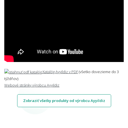
Katalóg Ayyildiz v PDF
(všetko dovezieme do 3
týždňov)
Webové stránky výrobcu Ayyildiz
Zobraziť všetky produkty od výrobcu Ayyildiz