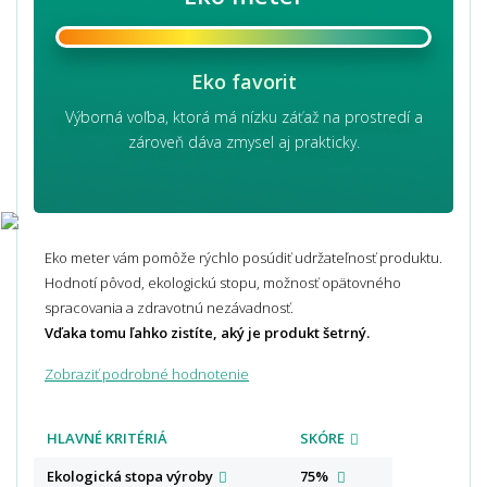
Eko favorit
Výborná voľba, ktorá má nízku záťaž na prostredí a
zároveň dáva zmysel aj prakticky.
Eko meter vám pomôže rýchlo posúdiť udržateľnosť produktu.
Hodnotí pôvod, ekologickú stopu, možnosť opätovného
spracovania a zdravotnú nezávadnosť.
Vďaka tomu ľahko zistíte, aký je produkt šetrný.
Zobraziť podrobné hodnotenie
HLAVNÉ KRITÉRIÁ
SKÓRE
Ekologická stopa
výroby
75%