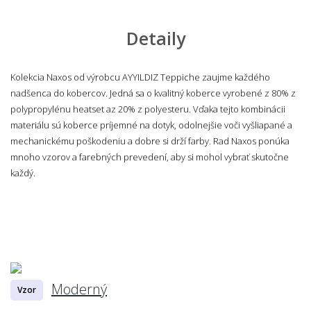
Detaily
Kolekcia Naxos od výrobcu AYYILDIZ Teppiche zaujme každého
nadšenca do kobercov. Jedná sa o kvalitný koberce vyrobené z 80% z
polypropylénu heatset az 20% z polyesteru. Vďaka tejto kombinácii
materiálu sú koberce príjemné na dotyk, odolnejšie voči vyšliapané a
mechanickému poškodeniu a dobre si drží farby. Rad Naxos ponúka
mnoho vzorov a farebných prevedení, aby si mohol vybrať skutočne
každý.
Moderný
Vzor