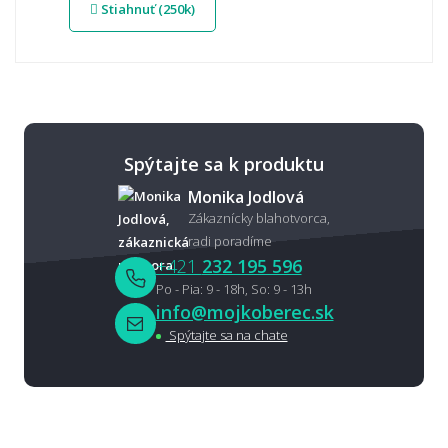
Stiahnuť (250k)
Spýtajte sa k produktu
Monika Jodlová
Zákaznícky blahotvorca,
radi poradíme
+421
232 195 596
Po - Pia: 9 - 18h, So: 9 - 13h
info@mojkoberec.sk
Spýtajte sa na chate