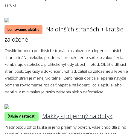
záruka.
Na dlhších stranách + kratšie
Lemovanie, obšitie
založené
Obšitie koberca po dlhších stranách a založenie a lepenie kratších
strán prináša niekoľko predností, pretože tento spôsob zakončenia
kombinuje estetické a praktické výhody oboch metód. Obšitie dlhších
strán poskytuje čistý a dokončený vzhľad, zatiaľ čo založenie a lepenie
kratších strán je menej viditeľné. Kombinácia obšitia a lepenia navyše
pomáha rovnomerne rozložiť napätie na koberci, čo zlepšuje jeho
stabilitu a minimalizuje riziko zvlnenia alebo deformácie.
Mäkký - príjemný na dotyk
Ďalšie vlastnosti
Prednosťou tohto kúska je jeho príjemný povrch. Vaše chodidlá si ho
zamilujú a rozhodne doma nebudú chcieť nosiť papuče, aby sa