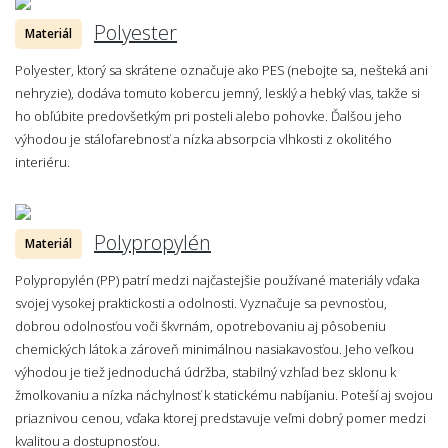
Polyester
Materiál
Polyester, ktorý sa skrátene označuje ako PES (nebojte sa, nešteká ani
nehryzie), dodáva tomuto kobercu jemný, lesklý a hebký vlas, takže si
ho obľúbite predovšetkým pri posteli alebo pohovke. Ďalšou jeho
výhodou je stálofarebnosť a nízka absorpcia vlhkosti z okolitého
interiéru.
Polypropylén
Materiál
Polypropylén (PP) patrí medzi najčastejšie používané materiály vďaka
svojej vysokej praktickosti a odolnosti. Vyznačuje sa pevnosťou,
dobrou odolnosťou voči škvrnám, opotrebovaniu aj pôsobeniu
chemických látok a zároveň minimálnou nasiakavosťou. Jeho veľkou
výhodou je tiež jednoduchá údržba, stabilný vzhľad bez sklonu k
žmolkovaniu a nízka náchylnosť k statickému nabíjaniu. Poteší aj svojou
priaznivou cenou, vďaka ktorej predstavuje veľmi dobrý pomer medzi
kvalitou a dostupnosťou.