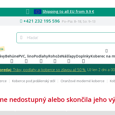
Shipping to all EU from 9.9 €
+421 232 195 596
Po–Pia: 8–18, So: 9–13
eta
ávy
Behúne
PVC, lino
Podlahy
Rohože
Nášľapy
Doplnky
Koberec na m
predaj:
Trávy, podlahy aj koberce so zľavou až 50 %.
Už len 2 dni a 00 
erce
Koberce pod jedálenský stôl
Oranžové moderné koberce
Kob
ne nedostupný alebo skončila jeho výr