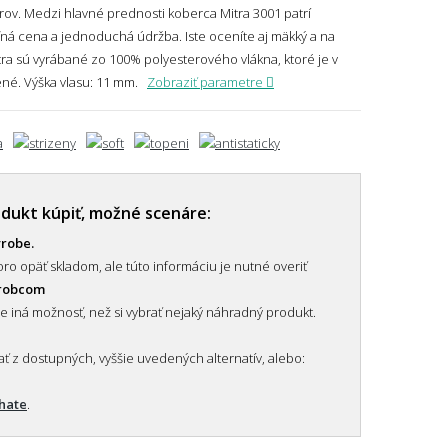
ov. Medzi hlavné prednosti koberca Mitra 3001 patrí
eľná cena a jednoduchá údržba. Iste oceníte aj mäkký a na
ra sú vyrábané zo 100% polyesterového vlákna, ktoré je v
ené.
Výška vlasu: 11 mm.
Zobraziť parametre
odukt kúpiť, možné scenáre:
ýrobe.
ro opäť skladom, ale túto informáciu je nutné overiť
ýrobcom
je iná možnosť, než si vybrať nejaký náhradný produkt.
 z dostupných, vyššie uvedených alternatív, alebo:
chate
.