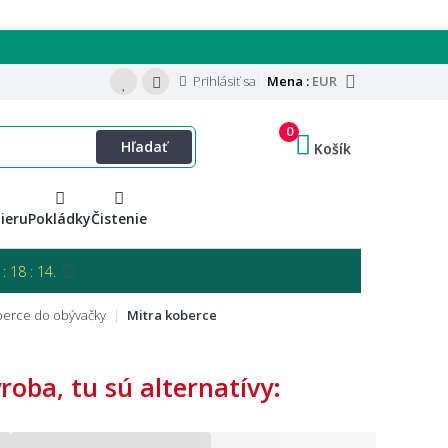
Prihlásiť sa
Mena :
EUR
0
Hľadať
Košík
ieru
Pokládky
Čistenie
⏰
: 18 : 13.
erce do obývačky
Mitra koberce
oba, tu sú alternatívy: