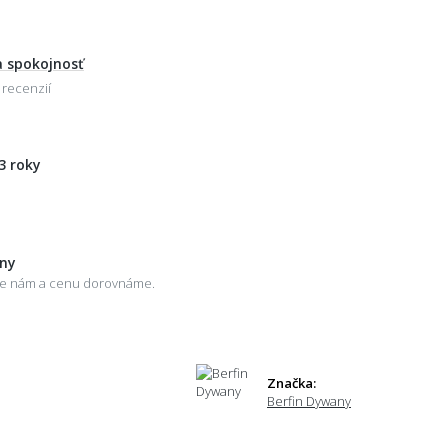
 spokojnosť
 recenzií
3 roky
eny
šte nám a cenu dorovnáme.
Značka:
Berfin Dywany