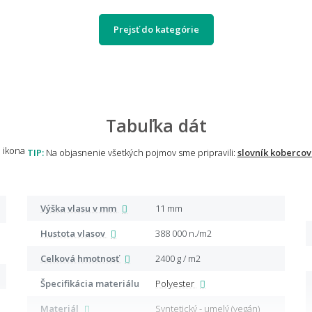
Prejsť do kategórie
Tabuľka dát
TIP:
Na objasnenie všetkých pojmov sme pripravili:
slovník kobercov
Výška vlasu v mm
11 mm
Hustota vlasov
388 000 n./m2
Celková hmotnosť
2400 g / m2
Špecifikácia materiálu
Polyester
Materiál
Syntetický - umelý (vegán)