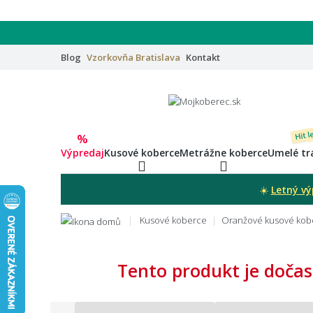
Blog
Vzorkovňa
Bratislava
Kontakt
Hit l
%
Výpredaj
Kusové koberce
Metrážne koberce
Umelé tr
☀️
Letný vý
Kusové koberce
Oranžové kusové kob
Tento produkt je dočas