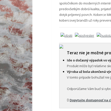
spoločníkom do moderných interiér
predovšetkým dobrá kvalita, prijat
dotyk príjemný povrch. Koberce Mit
kobercovej brandži už roky prever
Teraz nie je možné pr
Ide o dočasný výpadok vo v
Produkt môže byť relatívne sko
Výroba už bola ukončená v
V tomto prípade bohužiaľ nie 
Odporúčame Vám buď si vybrať
Dopytujte dostupnosť na 