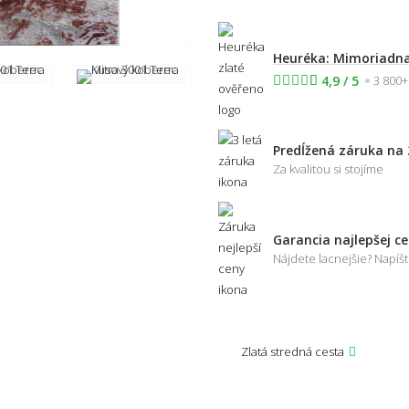
Heuréka: Mimoriadna
4,9 / 5
3 800+
Predĺžená záruka na 
Za kvalitou si stojíme
Garancia najlepšej c
Nájdete lacnejšie? Napí
Zlatá stredná cesta