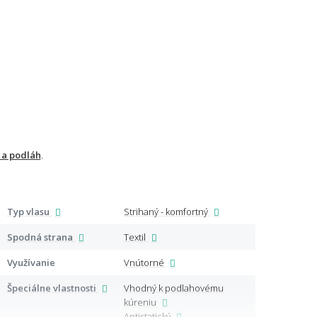
 a podláh
.
Typ vlasu
Strihaný - komfortný
Certi
Spodná strana
Textil
Lemo
Využívanie
Vnútorné
Ďalši
Špeciálne vlastnosti
Vhodný k podlahovému
kúreniu
Antistatický