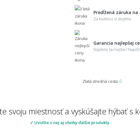
Predĺžená záruka na 
Za kvalitou si stojíme
Garancia najlepšej c
Nájdete lacnejšie? Napí
Zlatá stredná cesta
te svoju miestnosť a vyskúšajte hýbať s
✓ Uvidíte v nej aj všetky ďalšie produkty.