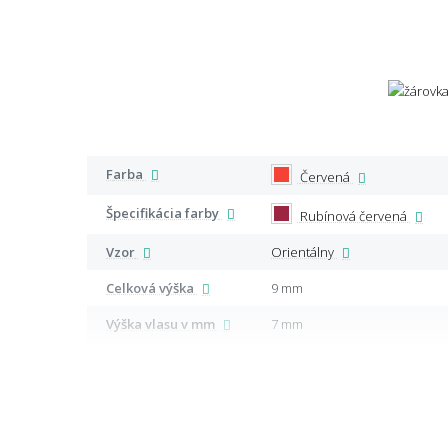
Farba
Červená
Špecifikácia farby
Rubínová červená
Vzor
Orientálny
Celková výška
9 mm
Výška vlasu v mm
7 mm