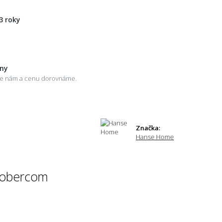
3 roky
eny
šte nám a cenu dorovnáme.
Značka:
Hanse Home
 kobercom