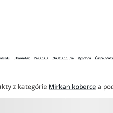
oduktu
Ekometer
Recenzie
Na stiahnutie
Výrobca
Časté otáz
kty z kategórie
Mirkan koberce
a po