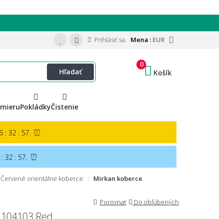
Prihlásiť sa
Mena :
EUR
0
Hľadať
Košík
 mieru
Pokládky
Čistenie
⏰
 : 32 : 56.
⏰
: 32 : 56.
Červené orientálne koberce
Mirkan koberce
Porovnat
Do obľúbených
 104103 Red