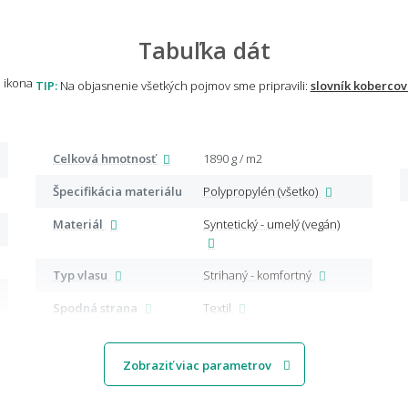
Tabuľka dát
TIP:
Na objasnenie všetkých pojmov sme pripravili:
slovník kobercov
Celková hmotnosť
1890 g / m2
Špecifikácia materiálu
Polypropylén (všetko)
Materiál
Syntetický - umelý (vegán)
Typ vlasu
Strihaný - komfortný
Spodná strana
Textil
Zobraziť viac parametrov