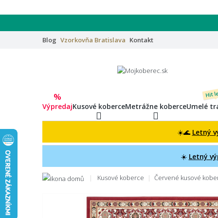
Blog
Vzorkovňa
Bratislava
Kontakt
Hit l
%
Výpredaj
Kusové koberce
Metrážne koberce
Umelé tr
☀️🌊
Letný v
☀️
Letný vý
Kusové koberce
Červené kusové kobe