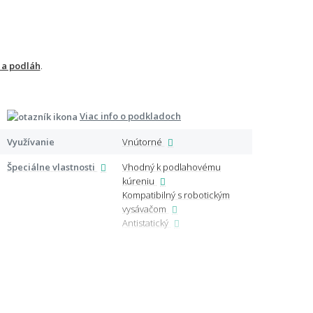
 a podláh
.
Viac info o podkladoch
Certi
Využívanie
Vnútorné
Lemo
Špeciálne vlastnosti
Vhodný k podlahovému
kúreniu
Ďalši
Kompatibilný s robotickým
vysávačom
Antistatický