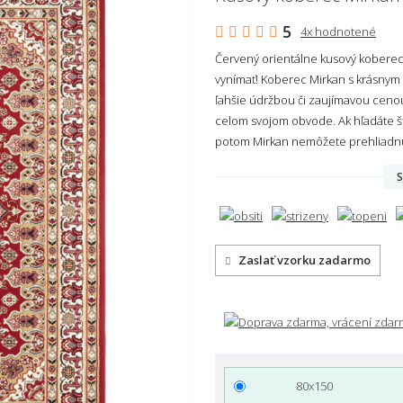
5
4x hodnotené
Červený orientálne kusový koberec,
vynímať! Koberec Mirkan s krásnym 
ľahšie údržbou či zaujímavou ceno
celom svojom obvode. Ak hľadáte št
potom Mirkan nemôžete prehliadn
S
Zaslať vzorku zadarmo
80x150