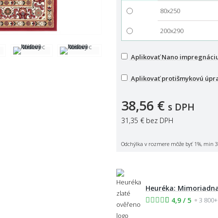
80x250
200x290
Aplikovať Nano impregnáci
Aplikovať protišmykovú úpr
38,56 €
s DPH
31,35 €
bez DPH
Odchýlka v rozmere môže byť 1%, min 3
Heuréka: Mimoriadna
4,9 / 5
3 800+