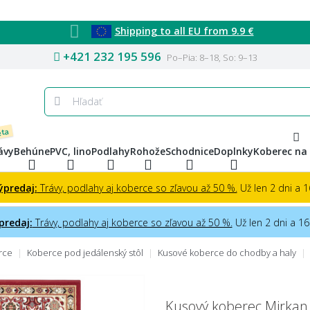
Shipping to all EU from 9.9 €
+421 232 195 596
Po–Pia: 8–18, So: 9–13
eta
ávy
Behúne
PVC, lino
Podlahy
Rohože
Schodnice
Doplnky
Koberec na
ýpredaj:
Trávy, podlahy aj koberce so zľavou až 50 %.
Už len 2 dni a 16
predaj:
Trávy, podlahy aj koberce so zľavou až 50 %.
Už len 2 dni a 16 
rce
Koberce pod jedálenský stôl
Kusové koberce do chodby a haly
Kusový koberec Mirkan