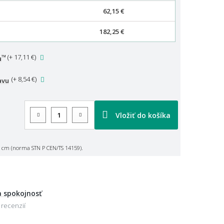
62,15 €
182,25 €
™
(
+ 17,11 €
)
u
(
+ 8,54 €
)
avu
Vložiť do košíka
 cm (norma STN P CEN/TS 14159).
 spokojnosť
 recenzií