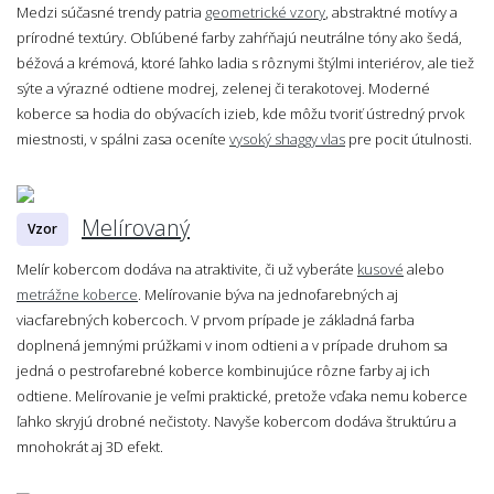
Medzi súčasné trendy patria
geometrické vzory
, abstraktné motívy a
prírodné textúry. Obľúbené farby zahŕňajú neutrálne tóny ako šedá,
béžová a krémová, ktoré ľahko ladia s rôznymi štýlmi interiérov, ale tiež
sýte a výrazné odtiene modrej, zelenej či terakotovej. Moderné
koberce sa hodia do obývacích izieb, kde môžu tvoriť ústredný prvok
miestnosti, v spálni zasa oceníte
vysoký shaggy vlas
pre pocit útulnosti.
Melírovaný
Vzor
Melír kobercom dodáva na atraktivite, či už vyberáte
kusové
alebo
metrážne koberce
. Melírovanie býva na jednofarebných aj
viacfarebných kobercoch. V prvom prípade je základná farba
doplnená jemnými prúžkami v inom odtieni a v prípade druhom sa
jedná o pestrofarebné koberce kombinujúce rôzne farby aj ich
odtiene. Melírovanie je veľmi praktické, pretože vďaka nemu koberce
ľahko skryjú drobné nečistoty. Navyše kobercom dodáva štruktúru a
mnohokrát aj 3D efekt.