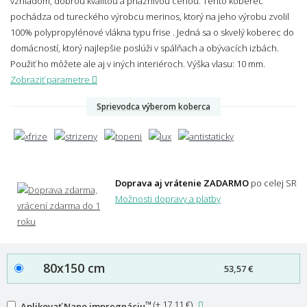
vzhľadom, dobrou kvalitou a priaznivou cenou. Tento koberec
pochádza od tureckého výrobcu merinos, ktorý na jeho výrobu zvolil
100% polypropylénové vlákna typu frise . Jedná sa o skvelý koberec do
domácností, ktorý najlepšie poslúži v spálňach a obývacích izbách.
Použiť ho môžete ale aj v iných interiéroch.
Výška vlasu: 10 mm.
Zobraziť parametre
Sprievodca výberom koberca
Doprava aj vrátenie ZADARMO
po celej SR
Možnosti dopravy a platby
80x150 cm
53,57 €
™
(
+ 17,11 €
)
Aplikovať Nano impregnáciu