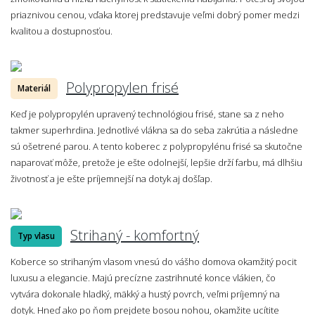
priaznivou cenou, vďaka ktorej predstavuje veľmi dobrý pomer medzi
kvalitou a dostupnosťou.
Polypropylen frisé
Materiál
Keď je polypropylén upravený technológiou frisé, stane sa z neho
takmer superhrdina. Jednotlivé vlákna sa do seba zakrútia a následne
sú ošetrené parou. A tento koberec z polypropylénu frisé sa skutočne
naparovať môže, pretože je ešte odolnejší, lepšie drží farbu, má dlhšiu
životnosť a je ešte príjemnejší na dotyk aj došľap.
Strihaný - komfortný
Typ vlasu
Koberce so strihaným vlasom vnesú do vášho domova okamžitý pocit
luxusu a elegancie. Majú precízne zastrihnuté konce vlákien, čo
vytvára dokonale hladký, mäkký a hustý povrch, veľmi príjemný na
dotyk. Hneď ako po ňom prejdete bosou nohou, okamžite ucítite