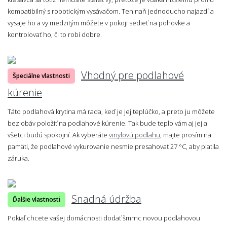
kompatibilný s robotickým vysávačom. Ten naň jednoducho najazdí a
vysaje ho a vy medzitým môžete v pokoji sedieť na pohovke a
kontrolovať ho, či to robí dobre.
Vhodný pre podlahové
Špeciálne vlastnosti
kúrenie
Táto podlahová krytina má rada, keď je jej teplúčko, a preto ju môžete
bez obáv položiť na podlahové kúrenie. Tak bude teplo vám aj jej a
všetci budú spokojní. Ak vyberáte
vinylovú podlahu
, majte prosím na
pamäti, že podlahové vykurovanie nesmie presahovať 27 °C, aby platila
záruka.
Snadná údržba
Ďalšie vlastnosti
Pokiaľ chcete vašej domácnosti dodať šmrnc novou podlahovou