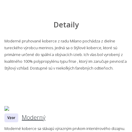
Detaily
Moderné pruhované koberce z radu Milano pochádza z dielne
tureckého výrobcu merinos. Jedná sa o štýlové koberce, ktoré sú
primárne určené do spální a obývacích izieb. Ich vlas bol vyrobený z
kvalitného 100% polypropylénu typu frise , ktorý im zaručuje pevnosť a
štýlový vzhľad. Dostupné sú v niekoľkých farebných odtieňoch.
Moderný
Vzor
Moderné koberce sa stávajú výrazným prvkom interiérového dizajnu.