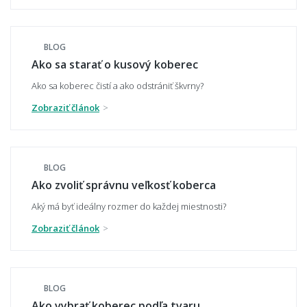
BLOG
Hodí sa vzorovaný koberec do malého
Ako sa starať o kusový koberec
priestoru?
Ako sa koberec čistí a ako odstrániť škvrny?
Zobraziť článok
Aký koberec zvoliť do moderného interiéru?
BLOG
Ako zvoliť správnu veľkosť koberca
Má koberec ladiť alebo kontrastovať?
Aký má byť ideálny rozmer do každej miestnosti?
Zobraziť článok
📏 Veľkosť a umiestnenie
BLOG
Ako vybrať správnu veľkosť koberca?
Ako vybrať koberec podľa tvaru