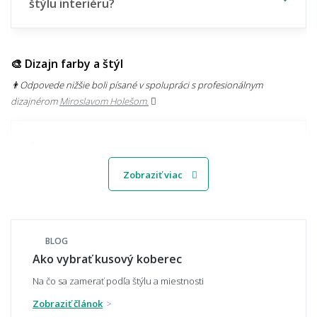
štýlu interiéru?
🎨 Dizajn farby a štýl
👨‍Odpovede nižšie boli písané v spolupráci s profesionálnym
dizajnérom
Miroslavom Holešom.
Aké sú súčasné trendy v motívoch
kobercov?
Zobraziť viac
Svetlý alebo tmavý koberec – čo je
praktickejšie?
BLOG
Ako vybrať kusový koberec
Na čo sa zamerať podľa štýlu a miestnosti
Zobraziť článok
Ako zladiť koberec s nábytkom a podlahou?