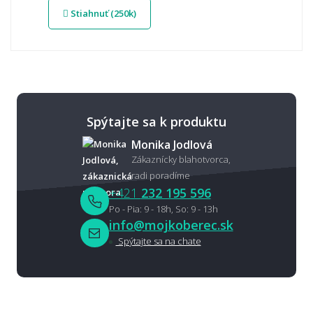
Stiahnuť (250k)
Spýtajte sa k produktu
Monika Jodlová
Zákaznícky blahotvorca,
radi poradíme
+421
232 195 596
Po - Pia: 9 - 18h, So: 9 - 13h
info@mojkoberec.sk
Spýtajte sa na chate