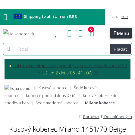
Shipping to all EU from 9.9 €
0
Blog
Vzorkovňa
Bratislava
Kontakt
Menu
Hľadať
☀️
Letný výpredaj:
Trávy, podlahy aj koberce so zľavou až 50
⏰
%.
Už len 2 dni a 06 : 41 : 06.
Kusové koberce
Šedé kusové
koberce
Koberce pod jedálenský stôl
Kusové koberce do
chodby a haly
Šedé moderné koberce
Milano koberce
Porovnat
Do obľúbených
Kusový koberec Milano 1451/70 Beige