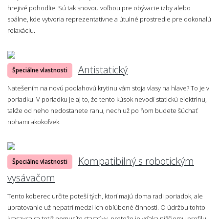
hrejivé pohodlie. Sú tak snovou voľbou pre obývacie izby alebo
spálne, kde vytvoria reprezentatívne a útulné prostredie pre dokonalú
relaxáciu.
Antistatický
Špeciálne vlastnosti
Natešením na novú podlahovú krytinu vám stoja vlasy na hlave? To je v
poriadku. V poriadku je aj to, že tento kúsok nevodí statickú elektrinu,
takže od neho nedostanete ranu, nech už po ňom budete šúchať
nohami akokoľvek.
Kompatibilný s robotickým
Špeciálne vlastnosti
vysávačom
Tento koberec určite poteší tých, ktorí majú doma radi poriadok, ale
upratovanie už nepatrí medzi ich obľúbené činnosti. O údržbu tohto
krasavca sa totiž nemusíte starať vy, pretože je vďaka nižšiemu profilu