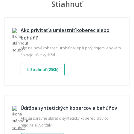
Stiahnuť
Ako privítať a umiestniť koberec alebo
behúň?
Ako na nový koberec urobiť najlepší prvý dojem, aby vám
čo najdlhšie vydržal.
Stiahnuť (250k)
Údržba syntetických kobercov a behúňov
Ako sa správne starať o syntetický koberec, aby čo
najdlhšie vydržal?