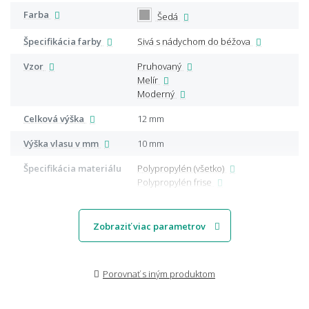
Farba
Šedá
Špecifikácia farby
Sivá s nádychom do béžova
Vzor
Pruhovaný
Melír
Moderný
Celková výška
12 mm
Výška vlasu v mm
10 mm
Špecifikácia materiálu
Polypropylén (všetko)
Polypropylén frise
Zobraziť viac parametrov
Porovnať s iným produktom