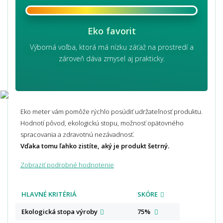
Eko favorit
Výborná voľba, ktorá má nízku záťaž na prostredí a
zároveň dáva zmysel aj prakticky.
Eko meter vám pomôže rýchlo posúdiť udržateľnosť produktu.
Hodnotí pôvod, ekologickú stopu, možnosť opätovného
spracovania a zdravotnú nezávadnosť.
Vďaka tomu ľahko zistíte, aký je produkt šetrný.
Zobraziť podrobné hodnotenie
HLAVNÉ KRITÉRIÁ
SKÓRE
Ekologická stopa
výroby
75%