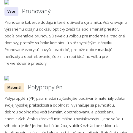
Pruhovaný
Vzor
Pruhované koberce dodajú interiéru živosť a dynamiku. Vďaka svojmu
výraznému dizajnu dokážu opticky zväčšiť alebo zmenšiť priestor,
podľa orientácie pruhov. Sú skvelou voľbou pre moderné aj tradičné
domovy, pretože sa ľahko kombinujú s rôznymi štýlmi nábytku.
Pruhované vzory sú navyše praktické, pretože dobre maskujú
nečistoty a opotrebovanie, čo z nich robí ideálnu voľbu pre
frekventované priestory.
Polypropylén
Materiál
Polypropylén (PP) patrí medzi najčastejšie používané materiály vďaka
svojej vysokej praktickosti a odolnosti. Vyznačuje sa pevnosťou,
dobrou odolnosťou voči škvrnám, opotrebovaniu aj pôsobeniu
chemických látok a zároveň minimálnou nasiakavosťou. Jeho veľkou
výhodou je tiež jednoduchá údržba, stabilný vzhľad bez sklonu k
žmolkovaniu a nízka náchylnosť k statickému nabíjaniu. Poteší aj svojou