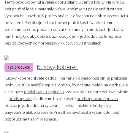
Tento produkt ponúka veľmi dobrú bilanciu ceny a kvality. Na výrobu
boli použité lepšie materiály, vďaka ktorým je tu posilnená životnosť.
Výrobok bol navrhnutý profesionálmi s dôrazom na dobre vyzerajúci a
nezameniteľný dizajn pri zachovaní praktickosti. Napriek tomu
všetkému sa cenu podarilo udržať v rozumných medziach. Je skrátka
navrhnutý tak, aby dobre slúžil každý deň – jednoducho, funkčne a
bez zbytočných kompromisov v kľúčových vlastnostiach.
Kusový koberec
Typ produktu
Kusový koberec skvele ozdobí interiér a v domácnosti plní aj praktické
úlohy. Zaisťuje mäkší a teplejší došľap, čo oceníte nielen na dlažbe, ale
aj na iných
podlahových krytinách
. Vďaka obšitiu dobre drží tvar. Ak nie
je
protišmykový
, Aladin vám ho rád ošetrí
protišmykovou úpravou
.
Údržba je jednoduchá vysávaním, pričom niektoré kúsky sú aj
umývateľné alebo
prateľné
. Pre dlhšiu životnosť a vyššiu odolnosť
odporúčame tiež
impregnáciu
.