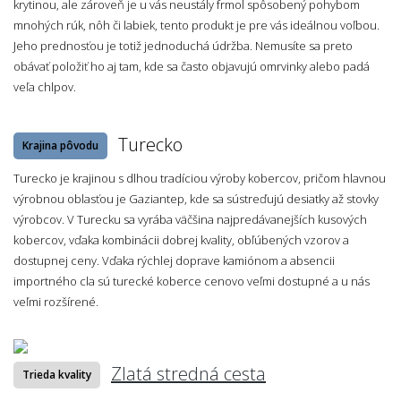
krytinou, ale zároveň je u vás neustály frmol spôsobený pohybom
mnohých rúk, nôh či labiek, tento produkt je pre vás ideálnou voľbou.
Jeho prednosťou je totiž jednoduchá údržba. Nemusíte sa preto
obávať položiť ho aj tam, kde sa často objavujú omrvinky alebo padá
veľa chlpov.
Turecko
Krajina pôvodu
Turecko je krajinou s dlhou tradíciou výroby kobercov, pričom hlavnou
výrobnou oblasťou je Gaziantep, kde sa sústreďujú desiatky až stovky
výrobcov. V Turecku sa vyrába väčšina najpredávanejších kusových
kobercov, vďaka kombinácii dobrej kvality, obľúbených vzorov a
dostupnej ceny. Vďaka rýchlej doprave kamiónom a absencii
importného cla sú turecké koberce cenovo veľmi dostupné a u nás
veľmi rozšírené.
Zlatá stredná cesta
Trieda kvality