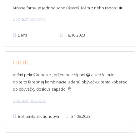
Krásne farby. Je jednoducho úžasný. Mám z neho radosť. 🍀
Zobraziť pôvodný
Dana
18.10.2023
Veľmi pekný koberec, príjemne chlpatý 😁 a keďže mám
do tejto farebnej kombinácie ladenú obývačku, tento koberec
do obývačky doslova zapadol 👌
Zobraziť pôvodný
Bohumila Zikmundová
31.08.2023