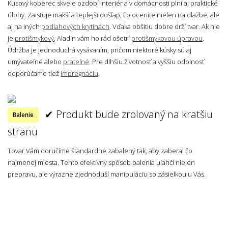
Kusový koberec skvele ozdobí interiér a v domácnosti plní aj praktické
úlohy. Zaisťuje mäkší a teplejší došľap, čo oceníte nielen na dlažbe, ale
aj na iných
podlahových krytinách
. Vďaka obšitiu dobre drží tvar. Ak nie
je
protišmykový
, Aladin vám ho rád ošetrí
protišmykovou úpravou
.
Údržba je jednoduchá vysávaním, pričom niektoré kúsky sú aj
umývateľné alebo
prateľné
. Pre dlhšiu životnosť a vyššiu odolnosť
odporúčame tiež
impregnáciu
.
✔ Produkt bude zrolovaný na kratšiu
Balenie
stranu
Tovar Vám doručíme štandardne zabalený tak, aby zaberal čo
najmenej miesta. Tento efektívny spôsob balenia uľahčí nielen
prepravu, ale výrazne zjednoduší manipuláciu so zásielkou u Vás.