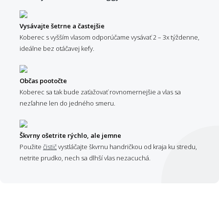
Vysávajte šetrne a častejšie
Koberec s vyšším vlasom odporúčame vysávať 2 – 3x týždenne,
ideálne bez otáčavej kefy.
Občas pootočte
Koberec sa tak bude zaťažovať rovnomernejšie a vlas sa
nezľahne len do jedného smeru.
Škvrny ošetrite rýchlo, ale jemne
Použite
čistič
vystláčajte škvrnu handričkou od kraja ku stredu,
netrite prudko, nech sa dlhší vlas nezacuchá.