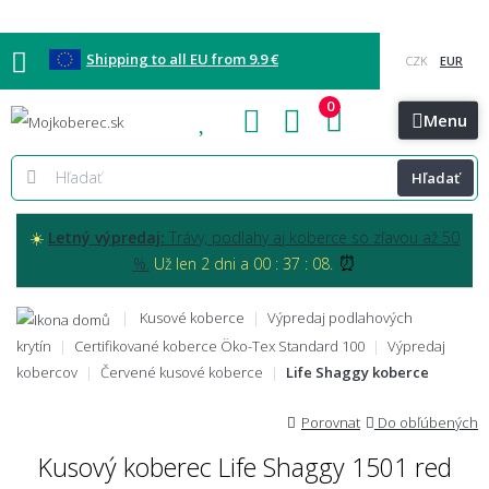
Shipping to all EU from 9.9 €
0
Blog
Vzorkovňa
Bratislava
Kontakt
Menu
Hľadať
☀️
Letný výpredaj:
Trávy, podlahy aj koberce so zľavou až 50
⏰
%.
Už len 2 dni a 00 : 37 : 06.
Kusové koberce
Výpredaj podlahových
krytín
Certifikované koberce Öko-Tex Standard 100
Výpredaj
kobercov
Červené kusové koberce
Life Shaggy koberce
Porovnat
Do obľúbených
Kusový koberec Life Shaggy 1501 red