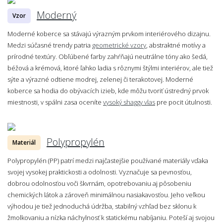
Moderný
Vzor
Moderné koberce sa stávajú výrazným prvkom interiérového dizajnu.
Medzi súčasné trendy patria
geometrické vzory
, abstraktné motívy a
prírodné textúry. Obľúbené farby zahŕňajú neutrálne tóny ako šedá,
béžová a krémová, ktoré ľahko ladia s rôznymi štýlmi interiérov, ale tiež
sýte a výrazné odtiene modrej, zelenej či terakotovej. Moderné
koberce sa hodia do obývacích izieb, kde môžu tvoriť ústredný prvok
miestnosti, v spálni zasa oceníte
vysoký shaggy vlas
pre pocit útulnosti.
Polypropylén
Materiál
Polypropylén (PP) patrí medzi najčastejšie používané materiály vďaka
svojej vysokej praktickosti a odolnosti. Vyznačuje sa pevnosťou,
dobrou odolnosťou voči škvrnám, opotrebovaniu aj pôsobeniu
chemických látok a zároveň minimálnou nasiakavosťou. Jeho veľkou
výhodou je tiež jednoduchá údržba, stabilný vzhľad bez sklonu k
žmolkovaniu a nízka náchylnosť k statickému nabíjaniu. Poteší aj svojou