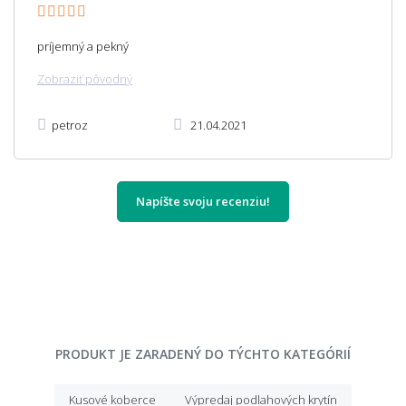
príjemný a pekný
Zobraziť pôvodný
petroz
21.04.2021
Napíšte svoju recenziu!
PRODUKT JE ZARADENÝ DO TÝCHTO KATEGÓRIÍ
Kusové koberce
Výpredaj podlahových krytín