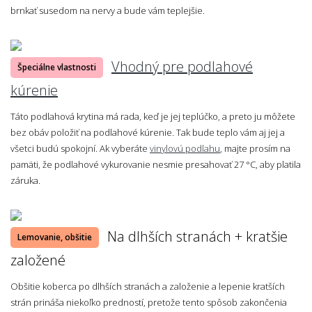
brnkať susedom na nervy a bude vám teplejšie.
Vhodný pre podlahové
Špeciálne vlastnosti
kúrenie
Táto podlahová krytina má rada, keď je jej teplúčko, a preto ju môžete
bez obáv položiť na podlahové kúrenie. Tak bude teplo vám aj jej a
všetci budú spokojní. Ak vyberáte
vinylovú podlahu
, majte prosím na
pamäti, že podlahové vykurovanie nesmie presahovať 27 °C, aby platila
záruka.
Na dlhších stranách + kratšie
Lemovanie, obšitie
založené
Obšitie koberca po dlhších stranách a založenie a lepenie kratších
strán prináša niekoľko predností, pretože tento spôsob zakončenia