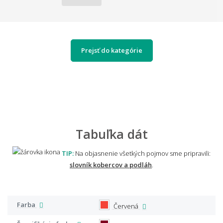
Prejsť do kategórie
Tabuľka dát
TIP:
Na objasnenie všetkých pojmov sme pripravili:
slovník kobercov a podláh
.
Farba
Červená