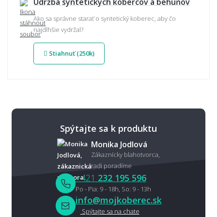
Údržba syntetických kobercov a behúňov
Ako sa správne starať o syntetický koberec, aby čo
najdlhšie vydržal?
Stiahnuť (250k)
Spýtajte sa k produktu
Monika Jodlová
Zákaznícky blahotvorca,
radi poradíme
+421
232 195 596
Po - Pia: 9 - 18h, So: 9 - 13h
info@mojkoberec.sk
Spýtajte sa na chate