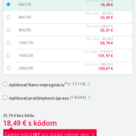
Bez kódu:
21,75 €
60x110
18,49 €
Bez kódu:
39,33 €
80x150
33,43 €
Bez kódu:
65,07 €
80x250
55,31 €
Bez kódu:
66,78 €
120x170
56,76 €
Bez kódu:
119,97 €
160x230
101,97 €
Bez kódu:
189,02 €
200x290
160,67 €
™
(
+ 17,11 €
)
Aplikovať Nano impregnáciu
(
+ 8,54 €
)
Aplikovať protišmykovú úpravu
21,75 €
bez kódu
18,49 €
s kódom
Zadejte kód
HIT
pro získání celkové slevy