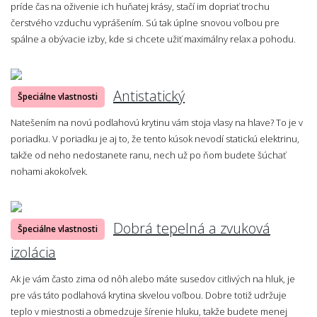
príde čas na oživenie ich huňatej krásy, stačí im dopriať trochu
čerstvého vzduchu vyprášením. Sú tak úplne snovou voľbou pre
spálne a obývacie izby, kde si chcete užiť maximálny relax a pohodu.
Antistatický
Špeciálne vlastnosti
Natešením na novú podlahovú krytinu vám stoja vlasy na hlave? To je v
poriadku. V poriadku je aj to, že tento kúsok nevodí statickú elektrinu,
takže od neho nedostanete ranu, nech už po ňom budete šúchať
nohami akokoľvek.
Dobrá tepelná a zvuková
Špeciálne vlastnosti
izolácia
Ak je vám často zima od nôh alebo máte susedov citlivých na hluk, je
pre vás táto podlahová krytina skvelou voľbou. Dobre totiž udržuje
teplo v miestnosti a obmedzuje šírenie hluku, takže budete menej