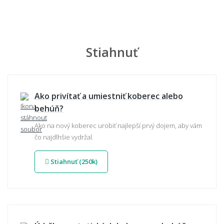
Stiahnuť
Ako privítať a umiestniť koberec alebo
behúň?
Ako na nový koberec urobiť najlepší prvý dojem, aby vám
čo najdlhšie vydržal.
Stiahnuť (250k)