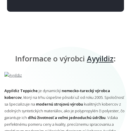
Informace o výrobci
Ayyildiz
:
Ayyildiz Teppiche
je dynamický
nemecko-turecký výrobca
kobercov
, ktorý na trhu úspešne pôsobí už od roku 2005. Spoločnosť
sa špecializuje na
modernú strojovú výrobu
kvalitných kobercov z
odolných syntetických materiálov, ako je polypropylén či polyester, čo
garantuje ich
dlhú životnosť a veľmi jednoduchú údržbu
. Vďaka
perfektnému pomeru ceny a kvality, precíznemu spracovaniu a
atraktívnym moderným aj klasickým dizajnom sú koberce Ayyildiz