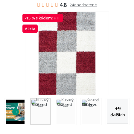
4.8
24x hodnotené
-15 % s kódom:
HIT
Akcia
+
9
ďalších