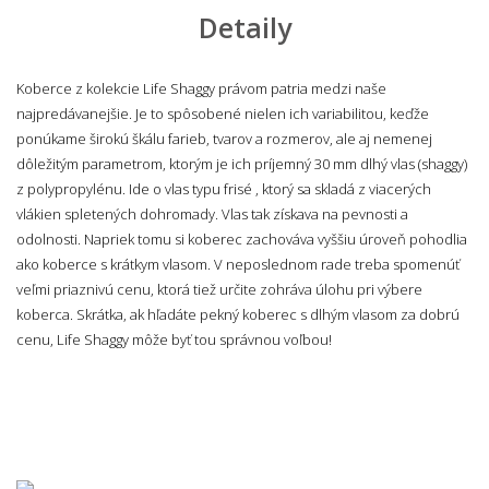
Detaily
Koberce z kolekcie Life Shaggy právom patria medzi naše
najpredávanejšie. Je to spôsobené nielen ich variabilitou, keďže
ponúkame širokú škálu farieb, tvarov a rozmerov, ale aj nemenej
dôležitým parametrom, ktorým je ich príjemný 30 mm dlhý vlas (shaggy)
z polypropylénu. Ide o vlas typu frisé , ktorý sa skladá z viacerých
vlákien spletených dohromady. Vlas tak získava na pevnosti a
odolnosti. Napriek tomu si koberec zachováva vyššiu úroveň pohodlia
ako koberce s krátkym vlasom. V neposlednom rade treba spomenúť
veľmi priaznivú cenu, ktorá tiež určite zohráva úlohu pri výbere
koberca. Skrátka, ak hľadáte pekný koberec s dlhým vlasom za dobrú
cenu, Life Shaggy môže byť tou správnou voľbou!