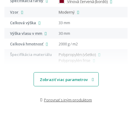
Špecifikácia farby
Vínová červená (bordó)
Vzor
Moderný
Celková výška
33 mm
Výška vlasu v mm
30 mm
Celková hmotnosť
2000 g / m2
Špecifikácia materiálu
Polypropylén (všetko)
Polypropylén frise
Zobraziť viac parametrov
Porovnať s iným produktom