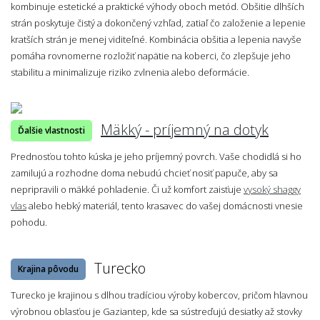
kombinuje estetické a praktické výhody oboch metód. Obšitie dlhších
strán poskytuje čistý a dokončený vzhľad, zatiaľ čo založenie a lepenie
kratších strán je menej viditeľné. Kombinácia obšitia a lepenia navyše
pomáha rovnomerne rozložiť napätie na koberci, čo zlepšuje jeho
stabilitu a minimalizuje riziko zvlnenia alebo deformácie.
Mäkký - príjemný na dotyk
Ďalšie vlastnosti
Prednosťou tohto kúska je jeho príjemný povrch. Vaše chodidlá si ho
zamilujú a rozhodne doma nebudú chcieť nosiť papuče, aby sa
nepripravili o mäkké pohladenie. Či už komfort zaisťuje
vysoký shaggy
vlas
alebo hebký materiál, tento krasavec do vašej domácnosti vnesie
pohodu.
Turecko
Krajina pôvodu
Turecko je krajinou s dlhou tradíciou výroby kobercov, pričom hlavnou
výrobnou oblasťou je Gaziantep, kde sa sústreďujú desiatky až stovky