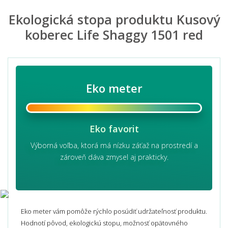
Ekologická stopa produktu Kusový
koberec Life Shaggy 1501 red
Eko meter
Eko favorit
Výborná voľba, ktorá má nízku záťaž na prostredí a
zároveň dáva zmysel aj prakticky.
Eko meter vám pomôže rýchlo posúdiť udržateľnosť produktu.
Hodnotí pôvod, ekologickú stopu, možnosť opätovného