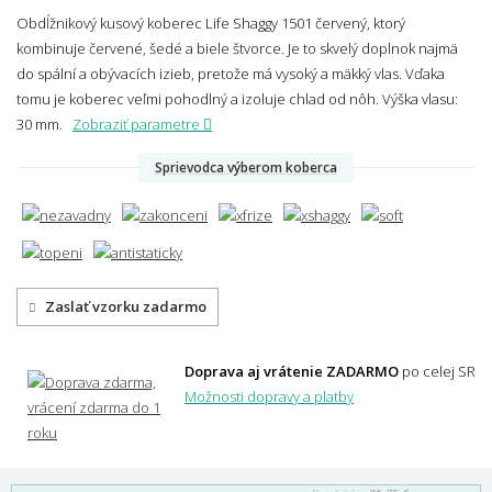
Obdĺžnikový kusový koberec Life Shaggy 1501 červený, ktorý
kombinuje červené, šedé a biele štvorce. Je to skvelý doplnok najmä
do spální a obývacích izieb, pretože má vysoký a mäkký vlas. Vďaka
tomu je koberec veľmi pohodlný a izoluje chlad od nôh.
Výška vlasu:
30 mm.
Zobraziť parametre
Sprievodca výberom koberca
Zaslať vzorku zadarmo
Doprava aj vrátenie ZADARMO
po celej SR
Možnosti dopravy a platby