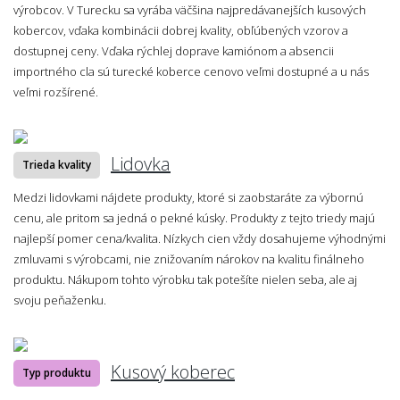
výrobcov. V Turecku sa vyrába väčšina najpredávanejších kusových
kobercov, vďaka kombinácii dobrej kvality, obľúbených vzorov a
dostupnej ceny. Vďaka rýchlej doprave kamiónom a absencii
importného cla sú turecké koberce cenovo veľmi dostupné a u nás
veľmi rozšírené.
Lidovka
Trieda kvality
Medzi lidovkami nájdete produkty, ktoré si zaobstaráte za výbornú
cenu, ale pritom sa jedná o pekné kúsky. Produkty z tejto triedy majú
najlepší pomer cena/kvalita. Nízkych cien vždy dosahujeme výhodnými
zmluvami s výrobcami, nie znižovaním nárokov na kvalitu finálneho
produktu. Nákupom tohto výrobku tak potešíte nielen seba, ale aj
svoju peňaženku.
Kusový koberec
Typ produktu