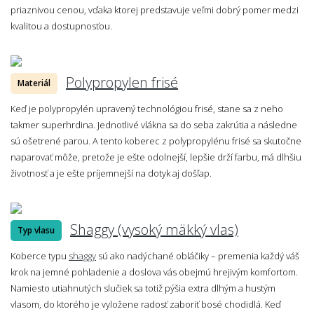
priaznivou cenou, vďaka ktorej predstavuje veľmi dobrý pomer medzi
kvalitou a dostupnosťou.
Polypropylen frisé
Materiál
Keď je polypropylén upravený technológiou frisé, stane sa z neho
takmer superhrdina. Jednotlivé vlákna sa do seba zakrútia a následne
sú ošetrené parou. A tento koberec z polypropylénu frisé sa skutočne
naparovať môže, pretože je ešte odolnejší, lepšie drží farbu, má dlhšiu
životnosť a je ešte príjemnejší na dotyk aj došľap.
Shaggy (vysoký mäkký vlas)
Typ vlasu
Koberce typu
shaggy
sú ako nadýchané obláčiky – premenia každý váš
krok na jemné pohladenie a doslova vás obejmú hrejivým komfortom.
Namiesto utiahnutých slučiek sa totiž pýšia extra dlhým a hustým
vlasom, do ktorého je vyložene radosť zaboriť bosé chodidlá. Keď