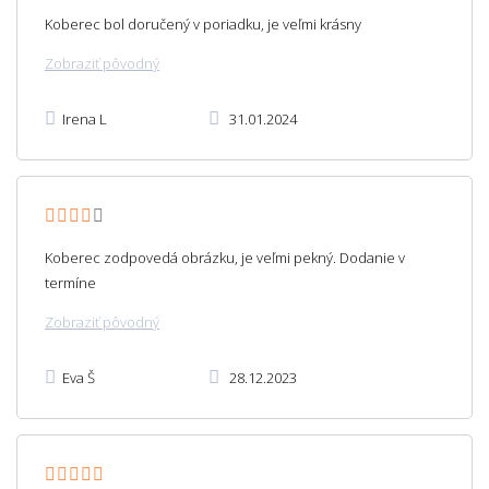
Koberec bol doručený v poriadku, je veľmi krásny
Zobraziť pôvodný
Irena L
31.01.2024
Koberec zodpovedá obrázku, je veľmi pekný. Dodanie v
termíne
Zobraziť pôvodný
Eva Š
28.12.2023