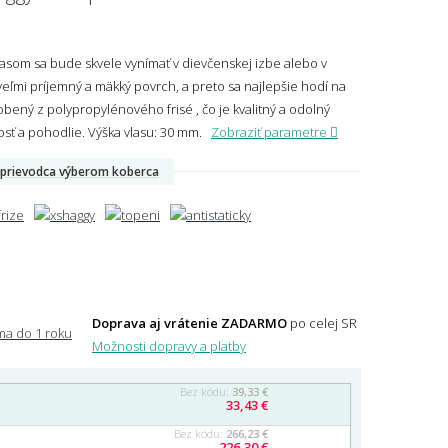
asom sa bude skvele vynímať v dievčenskej izbe alebo v
veľmi príjemný a mäkký povrch, a preto sa najlepšie hodí na
obený z polypropylénového frisé , čo je kvalitný a odolný
nosť a pohodlie.
Výška vlasu: 30 mm.
Zobraziť parametre
prievodca výberom koberca
Doprava aj vrátenie ZADARMO
po celej SR
Možnosti dopravy a platby
Bez kódu:
39,33 €
33,43 €
Bez kódu:
266,23 €
226,30 €