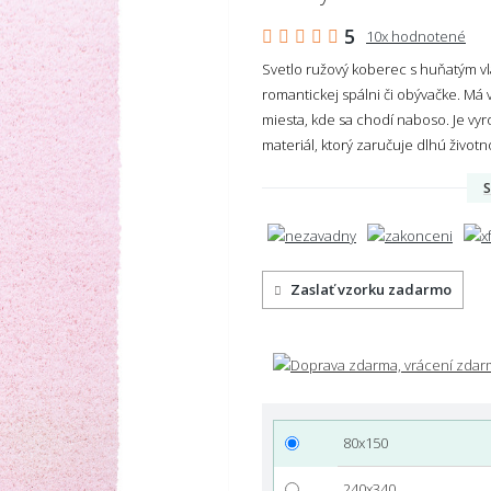
5
10x hodnotené
Svetlo ružový koberec s huňatým vl
romantickej spálni či obývačke. Má 
miesta, kde sa chodí naboso. Je vyr
materiál, ktorý zaručuje dlhú život
S
Zaslať vzorku zadarmo
80x150
240x340