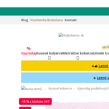
Blog
Vzorkovňa
Bratislava
Kontakt
Hit l
%
Výpredaj
Kusové koberce
Metrážne koberce
Umelé tr
☀️🌊
Letný
☀️
Letný 
Kusové koberce
Výpredaj podlahových 
-15 % s kódom:
HIT