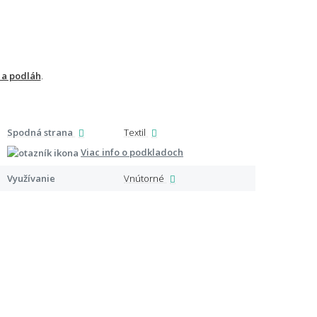
 a podláh
.
Spodná strana
Textil
Špeci
Viac info o podkladoch
Využívanie
Vnútorné
Certi