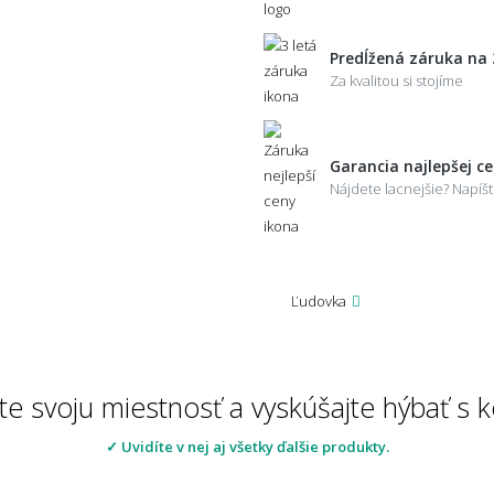
Predĺžená záruka na 
Za kvalitou si stojíme
Garancia najlepšej c
Nájdete lacnejšie? Napí
Ľudovka
te svoju miestnosť a vyskúšajte hýbať s
✓ Uvidíte v nej aj všetky ďalšie produkty.