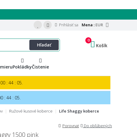
Prihlásiť sa
Mena :
EUR
0
Hľadať
Košík
 mieru
Pokládky
Čistenie
00 : 44 : 03.
0 : 44 : 03.
ov
Ružové kusové koberce
Life Shaggy koberce
Porovnat
Do obľúbených
aggy 1500 pink