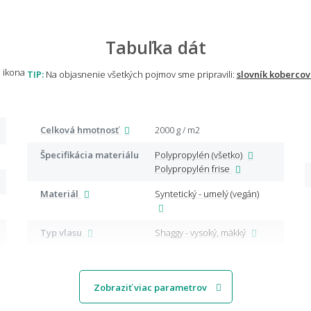
Tabuľka dát
TIP:
Na objasnenie všetkých pojmov sme pripravili:
slovník kobercov
Celková hmotnosť
2000 g / m2
Špecifikácia materiálu
Polypropylén (všetko)
Polypropylén frise
Materiál
Syntetický - umelý (vegán)
Typ vlasu
Shaggy - vysoký, mäkký
Zobraziť viac parametrov