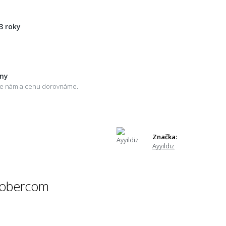
3 roky
eny
šte nám a cenu dorovnáme.
Značka:
Ayyildiz
 kobercom