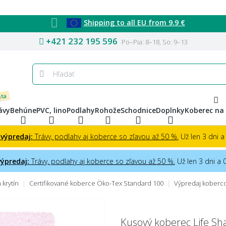
Shipping to all EU from 9.9 €
+421 232 195 596
Po–Pia: 8–18, So: 9–13
eta
ávy
Behúne
PVC, lino
Podlahy
Rohože
Schodnice
Doplnky
Koberec na
 výpredaj:
Trávy, podlahy aj koberce so zľavou až 50 %.
Už len 3 dni a 
výpredaj:
Trávy, podlahy aj koberce so zľavou až 50 %.
Už len 3 dni a 0
krytín
Certifikované koberce Öko-Tex Standard 100
Výpredaj koberc
Kusový koberec Life Sh