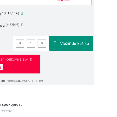
™
(
+ 17,11 €
)
u
(
+ 8,54 €
)
avu
Vložiť do košíka
ání celkové slevy
%
 cm (norma STN P CEN/TS 14159).
 spokojnosť
 recenzií