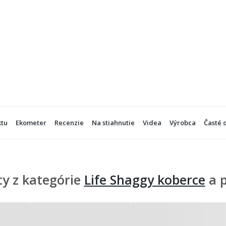
ktu
Ekometer
Recenzie
Na stiahnutie
Videa
Výrobca
Časté 
y z kategórie
Life Shaggy koberce
a 