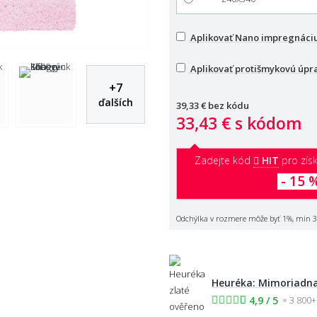
Aplikovať Nano impregnáci
Aplikovať protišmykovú úpr
+
7
ďalších
39,33 €
bez kódu
33,43 €
s kódom
Zadejte kód
HIT
pro získ
- 15 
Odchýlka v rozmere môže byť 1%, min 3
Heuréka: Mimoriadna
4,9 / 5
3 800+