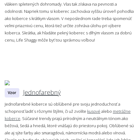
vlákien spletených dohromady. Vlas tak získava na pevnosti a
odolnosti. Napriek tomu si koberec zachováva vyššiu úroveň pohodlia
ako koberce s krátkym vlasom. V neposlednom rade treba spomenúť
veľmi priaznivú cenu, ktorá tiež určite zohráva úlohu pri výbere
koberca. Skrátka, ak hľadáte pekný koberec s dlhým vlasom za dobrú
cenu, Life Shaggy môže byť tou správnou voľbou!
Jednofarebný
Vzor
Jednofarebné koberce sú obľúbené pre svoju jednoduchosť a
schopnosť ladiť s rôznymi štýlmi, či už zvolíte
kusové
alebo
metrážne
koberce
. Súčasné trendy prajú prírodným a neutrálnym tónom ako
béžová, šedá a hnedá, ktoré vnášajú do priestoru pokoj. Obľúbené sú
ale aj sýte farby ako smaragdová, námornícka modrá alebo vínová.
Skvele sa hodia do obývacích izieb, spální aj kancelárií, kde ich ľahko