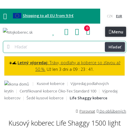
Shipping to all EU from 9.9 €
0
Blog
Vzorkovňa
Bratislava
Kontakt
Menu
Hľadať
☀️🌊
Letný výpredaj:
Trávy, podlahy aj koberce so zľavou až
50 %.
Už len 3 dni a 09 : 23 : 39.
Kusové koberce
Výpredaj podlahových
krytín
Certifikované koberce Öko-Tex Standard 100
Výpredaj
kobercov
Šedé kusové koberce
Life Shaggy koberce
Porovnat
Do obľúbených
Kusový koberec Life Shaggy 1500 light