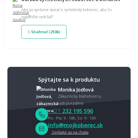
Ako sa správne starať o syntetický koberec, aby čo
najdlhšie vydržal?
Stiahnuť (250k)
Spýtajte sa k produktu
Monika Jodlová
Zákaznícky blahotvorca,
radi poradíme
+421
232 195 596
Po - Pia: 9 - 18h, So: 9 - 13h
info@mojkoberec.sk
Spýtajte sa na chate