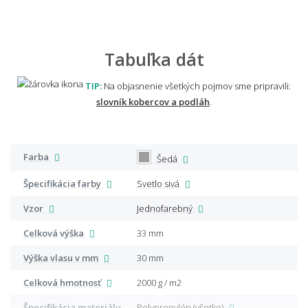
Tabuľka dát
TIP:
Na objasnenie všetkých pojmov sme pripravili:
slovník kobercov a podláh
.
Farba
Šedá
Špecifikácia farby
Svetlo sivá
Vzor
Jednofarebný
Celková výška
33 mm
Výška vlasu v mm
30 mm
Celková hmotnosť
2000 g / m2
Špecifikácia materiálu
Polypropylén (všetko)