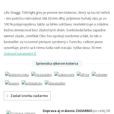
Life Shaggy 1500 light grey je presne ten koberec, ktorý sa na nič nehrá
– len potichu robí radosť. Má 30 mm dlhý, príjemne huňatý vlas, je zo
100 % polypropylénu, takže sa ľahko udržiava, neelektrizuje a zvládne
bežnú domácnosť bez zbytočných drám. Svetlošedá farba zapadne
takmer všade, certifikát Öko-Tex upokojí svedomie a fakt, že ide o
bestseller za rozumné peniaze vyrobený v Turecku, celkom jasne
vysvetľuje, prečo sa k nemu ľudia radi vracajú.
Výška vlasu: 30 mm.
Zobraziť parametre
Sprievodca výberom koberca
Zaslať vzorku zadarmo
Doprava aj vrátenie ZADARMO
po celej SR