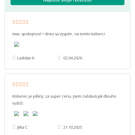
max. spokojnosť = dnes sa vyspím , na tomto koberci .
Ladislav K
02.04.2026
Koberec je pěkný, za super cenu. Jsem zvědavá jak dlouho
vydrží.
Jitka C
21.10.2025