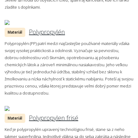
zladíte s doplnkami.
Polypropylén
Materiál
Polypropylén (PP) patrí medzi najčastejšie používané materiály vďaka
svojej vysokej praktickosti a odolnosti. Vyznačuje sa pevnosťou,
dobrou odolnosťou voči škvrnám, opotrebovaniu aj pôsobeniu
chemických látok a zároveň minimálnou nasiakavosťou. Jeho veľkou
výhodou je tiež jednoduchá údržba, stabilný vzhľad bez sklonu k
žmolkovaniu a nízka náchylnosť k statickému nabíjaniu. Poteší aj svojou
priaznivou cenou, vďaka ktorej predstavuje veľmi dobrý pomer medzi
kvalitou a dostupnosťou.
Polypropylen frisé
Materiál
Keď je polypropylén upravený technológiou frisé, stane sa z neho
takmer superhrdina. Jednotlivé vlákna sa do seba zakrútia a následne