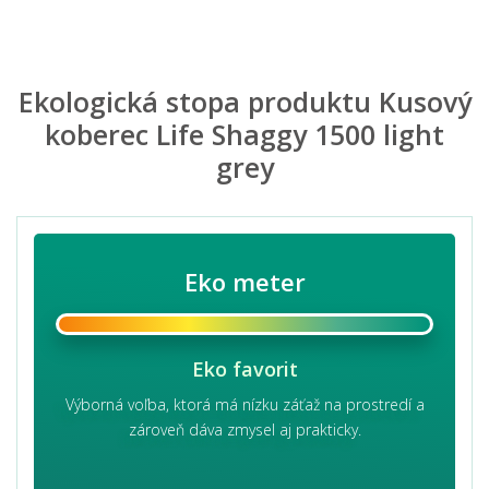
Ekologická stopa produktu Kusový
koberec Life Shaggy 1500 light
grey
Eko meter
Eko favorit
Výborná voľba, ktorá má nízku záťaž na prostredí a
zároveň dáva zmysel aj prakticky.