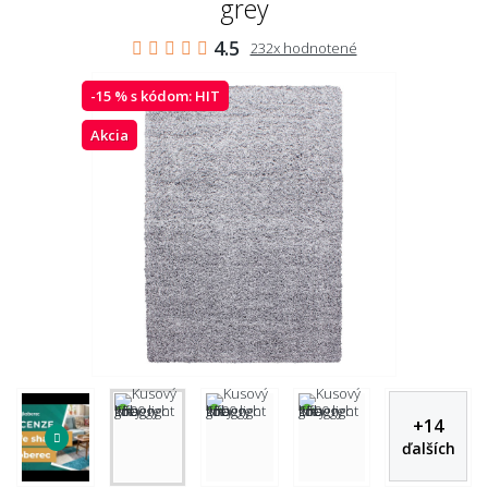
grey
4.5
232x hodnotené
-15 % s kódom:
HIT
Akcia
+
14
ďalších