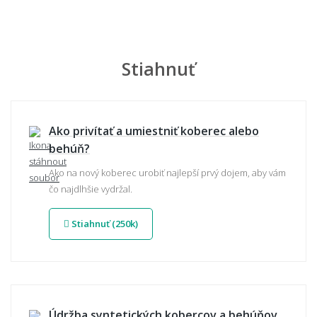
Stiahnuť
Ako privítať a umiestniť koberec alebo
behúň?
Ako na nový koberec urobiť najlepší prvý dojem, aby vám
čo najdlhšie vydržal.
Stiahnuť (250k)
Údržba syntetických kobercov a behúňov