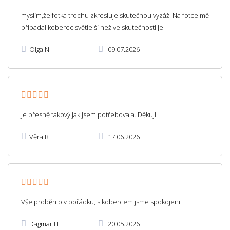
myslím,že fotka trochu zkresluje skutečnou vyzáž. Na fotce mě
připadal koberec světlejší než ve skutečnosti je
Olga N
09.07.2026
Je přesně takový jak jsem potřebovala. Děkuji
Věra B
17.06.2026
Vše proběhlo v pořádku, s kobercem jsme spokojeni
Dagmar H
20.05.2026