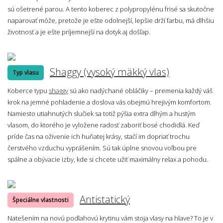
sú ošetrené parou. A tento koberec z polypropylénu frisé sa skutočne
naparovať môže, pretože je ešte odolnejší, lepšie drží farbu, má dlhšiu
životnosť a je ešte príjemnejší na dotyk aj došľap.
Shaggy (vysoký mäkký vlas)
Typ vlasu
Koberce typu
shaggy
sú ako nadýchané obláčiky – premenia každý váš
krok na jemné pohladenie a doslova vás obejmú hrejivým komfortom.
Namiesto utiahnutých slučiek sa totiž pýšia extra dlhým a hustým
vlasom, do ktorého je vyložene radosť zaboriť bosé chodidlá. Keď
príde čas na oživenie ich huňatej krásy, stačí im dopriať trochu
čerstvého vzduchu vyprášením. Sú tak úplne snovou voľbou pre
spálne a obývacie izby, kde si chcete užiť maximálny relax a pohodu.
Antistatický
Špeciálne vlastnosti
Natešením na novú podlahovú krytinu vám stoja vlasy na hlave? To je v