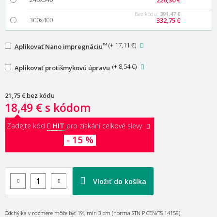
Bez kódu:
391,47 €
300x400
332,75 €
™
(
+ 17,11 €
)
Aplikovať Nano impregnáciu
(
+ 8,54 €
)
Aplikovať protišmykovú úpravu
21,75 €
bez kódu
18,49 €
s kódom
Zadejte kód
HIT
pro získání celkové slevy
- 15 %
Vložiť do košíka
Odchýlka v rozmere môže byť 1%, min 3 cm (norma STN P CEN/TS 14159).