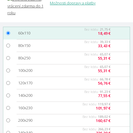
Možnosti dopravy a platby
Bez kódu:
21,75 €
60x110
18,49 €
Bez kódu:
39,33 €
80x150
33,43 €
Bez kódu:
65,07 €
80x250
55,31 €
Bez kódu:
65,07 €
100x200
55,31 €
Bez kódu:
66,78 €
120x170
56,76 €
Bez kódu:
91,23 €
140x200
77,55 €
Bez kódu:
119,97 €
160x230
101,97 €
Bez kódu:
189,02 €
200x290
160,67 €
Bez kódu:
266,23 €
240x340
226,30 €