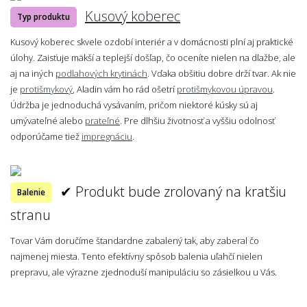
Kusový koberec
Typ produktu
Kusový koberec skvele ozdobí interiér a v domácnosti plní aj praktické
úlohy. Zaisťuje mäkší a teplejší došľap, čo oceníte nielen na dlažbe, ale
aj na iných
podlahových krytinách
. Vďaka obšitiu dobre drží tvar. Ak nie
je
protišmykový
, Aladin vám ho rád ošetrí
protišmykovou úpravou
.
Údržba je jednoduchá vysávaním, pričom niektoré kúsky sú aj
umývateľné alebo
prateľné
. Pre dlhšiu životnosť a vyššiu odolnosť
odporúčame tiež
impregnáciu
.
✔ Produkt bude zrolovaný na kratšiu
Balenie
stranu
Tovar Vám doručíme štandardne zabalený tak, aby zaberal čo
najmenej miesta. Tento efektívny spôsob balenia uľahčí nielen
prepravu, ale výrazne zjednoduší manipuláciu so zásielkou u Vás.