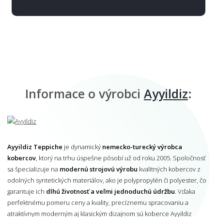
Informace o výrobci
Ayyildiz
:
Ayyildiz Teppiche
je dynamický
nemecko-turecký výrobca
kobercov
, ktorý na trhu úspešne pôsobí už od roku 2005. Spoločnosť
sa špecializuje na
modernú strojovú výrobu
kvalitných kobercov z
odolných syntetických materiálov, ako je polypropylén či polyester, čo
garantuje ich
dlhú životnosť a veľmi jednoduchú údržbu
. Vďaka
perfektnému pomeru ceny a kvality, precíznemu spracovaniu a
atraktívnym moderným aj klasickým dizajnom sú koberce Ayyildiz