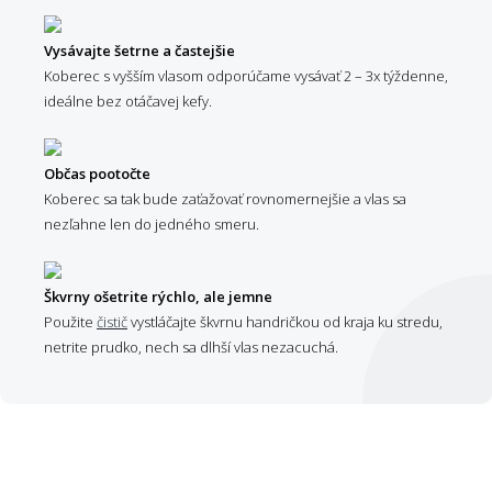
Vysávajte šetrne a častejšie
Koberec s vyšším vlasom odporúčame vysávať 2 – 3x týždenne,
ideálne bez otáčavej kefy.
Občas pootočte
Koberec sa tak bude zaťažovať rovnomernejšie a vlas sa
nezľahne len do jedného smeru.
Škvrny ošetrite rýchlo, ale jemne
Použite
čistič
vystláčajte škvrnu handričkou od kraja ku stredu,
netrite prudko, nech sa dlhší vlas nezacuchá.