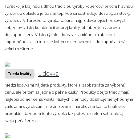
Turecko je krajinou s dlhou tradíciou výroby kobercov, pričom hlavnou
výrobnou oblasťou je Gaziantep, kde sa sústreďujú desiatky až stovky
výrobcov. V Turecku sa vyrába väčšina najpredávanejších kusových
kobercov, vďaka kombinácii dobrej kvality, obľúbených vzorov a
dostupnej ceny. Vďaka rýchlej doprave kamiónom a absencii
importného cla sú turecké koberce cenovo veľmi dostupné a u nás
veľmi rozšírené.
Lidovka
Trieda kvality
Medzi lidovkami nájdete produkty, ktoré si zaobstaráte za výbornú
cenu, ale pritom sa jedná o pekné kúsky. Produkty z tejto triedy majú
najlepší pomer cena/kvalita. Nízkych cien vždy dosahujeme výhodnými
zmluvami s výrobcami, nie znižovaním nárokov na kvalitu finálneho
produktu. Nákupom tohto výrobku tak potešíte nielen seba, ale aj
svoju peňaženku.