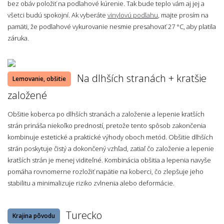
bez obáv položiť na podlahové kúrenie. Tak bude teplo vám aj jej a
všetci budú spokojní. Ak vyberáte
vinylovú podlahu
, majte prosím na
pamäti, že podlahové vykurovanie nesmie presahovať 27 °C, aby platila
záruka.
Na dlhších stranách + kratšie
Lemovanie, obšitie
založené
Obšitie koberca po dlhších stranách a založenie a lepenie kratších
strán prináša niekoľko predností, pretože tento spôsob zakončenia
kombinuje estetické a praktické výhody oboch metód. Obšitie dlhších
strán poskytuje čistý a dokončený vzhľad, zatiaľ čo založenie a lepenie
kratších strán je menej viditeľné. Kombinácia obšitia a lepenia navyše
pomáha rovnomerne rozložiť napätie na koberci, čo zlepšuje jeho
stabilitu a minimalizuje riziko zvlnenia alebo deformácie.
Turecko
Krajina pôvodu