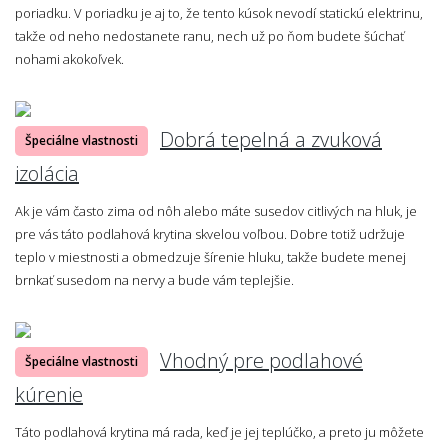
poriadku. V poriadku je aj to, že tento kúsok nevodí statickú elektrinu,
takže od neho nedostanete ranu, nech už po ňom budete šúchať
nohami akokoľvek.
Dobrá tepelná a zvuková
Špeciálne vlastnosti
izolácia
Ak je vám často zima od nôh alebo máte susedov citlivých na hluk, je
pre vás táto podlahová krytina skvelou voľbou. Dobre totiž udržuje
teplo v miestnosti a obmedzuje šírenie hluku, takže budete menej
brnkať susedom na nervy a bude vám teplejšie.
Vhodný pre podlahové
Špeciálne vlastnosti
kúrenie
Táto podlahová krytina má rada, keď je jej teplúčko, a preto ju môžete