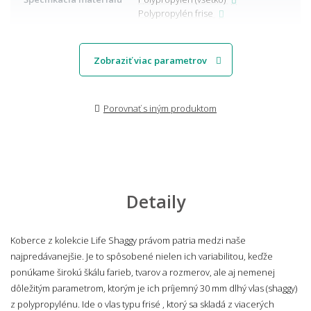
Polypropylén frise
Zobraziť viac parametrov
Porovnať s iným produktom
Detaily
Koberce z kolekcie Life Shaggy právom patria medzi naše
najpredávanejšie. Je to spôsobené nielen ich variabilitou, keďže
ponúkame širokú škálu farieb, tvarov a rozmerov, ale aj nemenej
dôležitým parametrom, ktorým je ich príjemný 30 mm dlhý vlas (shaggy)
z polypropylénu. Ide o vlas typu frisé , ktorý sa skladá z viacerých