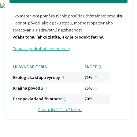
Eko meter vám pomôže rýchlo posúdiť udržateľnosť produktu.
Hodnotí pôvod, ekologickú stopu, možnosť opätovného
spracovania a zdravotnú nezávadnosť.
Vďaka tomu ľahko zistíte, aký je produkt šetrný.
Zobraziť podrobné hodnotenie
HLAVNÉ KRITÉRIÁ
SKÓRE
Ekologická stopa
výroby
75%
Krajina
pôvodu
75%
Predpokladaná
životnosť
70%
Zobraziť ďalších 7 kritérií