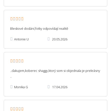
Bleskové dodání,fotky odpovídají realitě
Antonie U
20.05.2026
..ďakujem,koberec shaggy,ktorý som si objednala je prekrásny
..
Monika G
17.04.2026