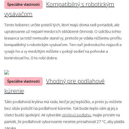
Kompatibilný s robotickým
Špeciálne vlastnosti
vysávačom
Tento koberec určite poteší tých, ktorí majú doma radi poriadok, ale
upratovanie už nepatrí medzi ich obľúbené činnosti. O údržbu tohto
krasavca sa totiž nemusíte starať vy, pretože je vďaka nižšiemu profilu
kompatibilný s robotickým vysávačom. Ten naň jednoducho najazdí a
vysaje ho a vy medzitým môžete v pokoji sedieť na pohovke a
kontrolovať ho, či to robí dobre.
Vhodný pre podlahové
Špeciálne vlastnosti
kúrenie
Táto podlahová krytina má rada, keď je jej teplúčko, a preto ju môžete
bez obáv položiť na podlahové kúrenie. Tak bude teplo vám aj jej a
všetci budú spokojní. Ak vyberáte
vinylovú podlahu
, majte prosím na
pamäti, že podlahové vykurovanie nesmie presahovať 27 °C, aby platila
záruka.