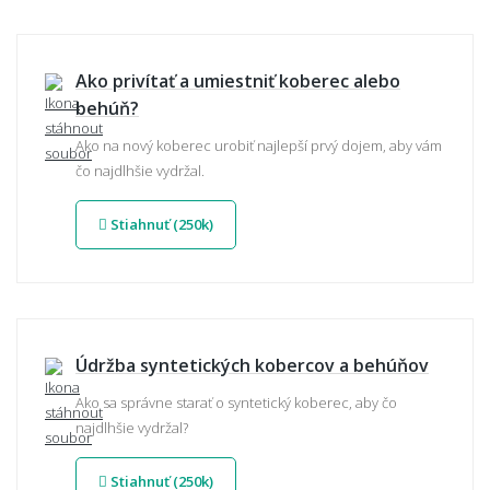
Ako privítať a umiestniť koberec alebo
behúň?
Ako na nový koberec urobiť najlepší prvý dojem, aby vám
čo najdlhšie vydržal.
Stiahnuť (250k)
Údržba syntetických kobercov a behúňov
Ako sa správne starať o syntetický koberec, aby čo
najdlhšie vydržal?
Stiahnuť (250k)