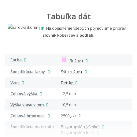
Tabuľka dát
TIP:
Na objasnenie všetkých pojmov sme pripravili:
slovník kobercov a podláh
.
Farba
Ružová
Špecifikácia farby
Sýto ružová
Vzor
Detský
Celková výška
12,5 mm
Výška vlasu v mm
10,5 mm
Celková hmotnosť
2500 g / m2
Špecifikácia materiálu
Polypropylén (všetko)
Polypropylén frise