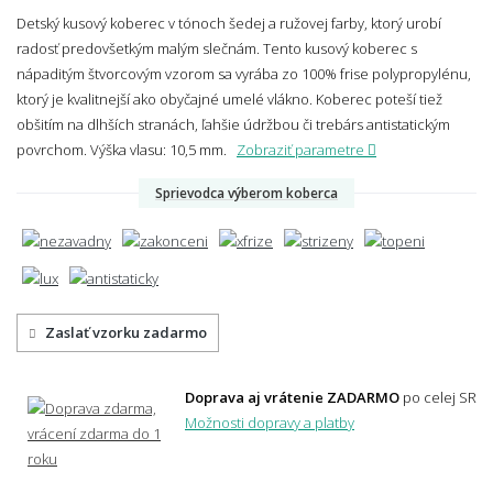
Detský kusový koberec v tónoch šedej a ružovej farby, ktorý urobí
radosť predovšetkým malým slečnám. Tento kusový koberec s
nápaditým štvorcovým vzorom sa vyrába zo 100% frise polypropylénu,
ktorý je kvalitnejší ako obyčajné umelé vlákno. Koberec poteší tiež
obšitím na dlhších stranách, ľahšie údržbou či trebárs antistatickým
povrchom.
Výška vlasu: 10,5 mm.
Zobraziť parametre
Sprievodca výberom koberca
Zaslať vzorku zadarmo
Doprava aj vrátenie ZADARMO
po celej SR
Možnosti dopravy a platby