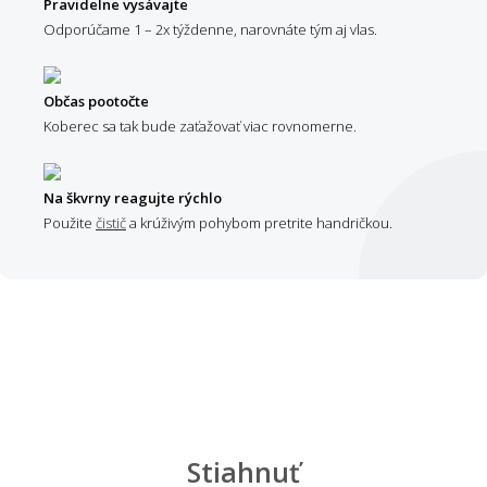
Pravidelne vysávajte
Odporúčame 1 – 2x týždenne, narovnáte tým aj vlas.
Občas pootočte
Koberec sa tak bude zaťažovať viac rovnomerne.
Na škvrny reagujte rýchlo
Použite
čistič
a krúživým pohybom pretrite handričkou.
Stiahnuť