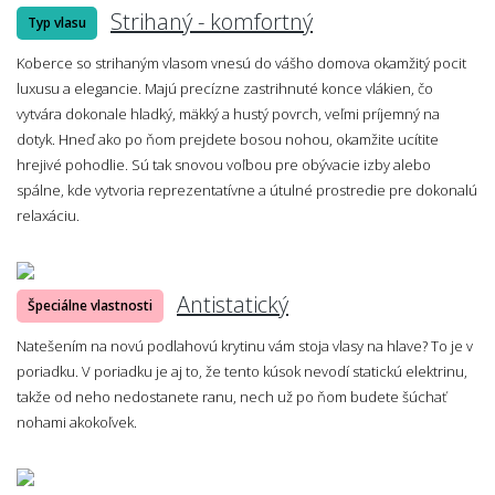
Strihaný - komfortný
Typ vlasu
Koberce so strihaným vlasom vnesú do vášho domova okamžitý pocit
luxusu a elegancie. Majú precízne zastrihnuté konce vlákien, čo
vytvára dokonale hladký, mäkký a hustý povrch, veľmi príjemný na
dotyk. Hneď ako po ňom prejdete bosou nohou, okamžite ucítite
hrejivé pohodlie. Sú tak snovou voľbou pre obývacie izby alebo
spálne, kde vytvoria reprezentatívne a útulné prostredie pre dokonalú
relaxáciu.
Antistatický
Špeciálne vlastnosti
Natešením na novú podlahovú krytinu vám stoja vlasy na hlave? To je v
poriadku. V poriadku je aj to, že tento kúsok nevodí statickú elektrinu,
takže od neho nedostanete ranu, nech už po ňom budete šúchať
nohami akokoľvek.