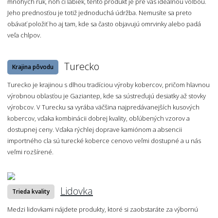
mnohých rúk, nôh či labiek, tento produkt je pre vás ideálnou voľbou.
Jeho prednosťou je totiž jednoduchá údržba. Nemusíte sa preto
obávať položiť ho aj tam, kde sa často objavujú omrvinky alebo padá
veľa chlpov.
Turecko
Krajina pôvodu
Turecko je krajinou s dlhou tradíciou výroby kobercov, pričom hlavnou
výrobnou oblasťou je Gaziantep, kde sa sústreďujú desiatky až stovky
výrobcov. V Turecku sa vyrába väčšina najpredávanejších kusových
kobercov, vďaka kombinácii dobrej kvality, obľúbených vzorov a
dostupnej ceny. Vďaka rýchlej doprave kamiónom a absencii
importného cla sú turecké koberce cenovo veľmi dostupné a u nás
veľmi rozšírené.
Lidovka
Trieda kvality
Medzi lidovkami nájdete produkty, ktoré si zaobstaráte za výbornú