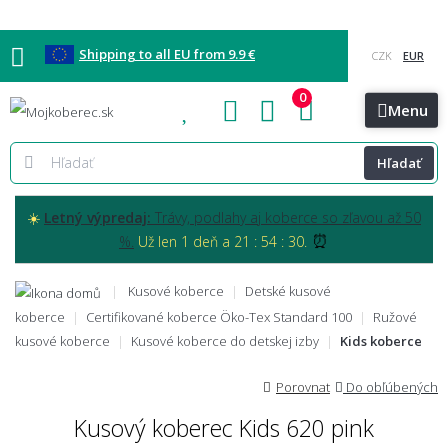
Shipping to all EU from 9.9 €
0
Blog
Vzorkovňa
Bratislava
Kontakt
Menu
Hľadať
☀️
Letný výpredaj:
Trávy, podlahy aj koberce so zľavou až 50
⏰
%.
Už len 1 deň a 21 : 54 : 28.
Kusové koberce
Detské kusové
koberce
Certifikované koberce Öko-Tex Standard 100
Ružové
kusové koberce
Kusové koberce do detskej izby
Kids koberce
Porovnat
Do obľúbených
Kusový koberec Kids 620 pink