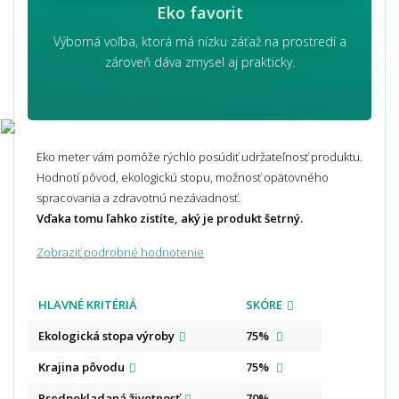
Eko favorit
Výborná voľba, ktorá má nízku záťaž na prostredí a
zároveň dáva zmysel aj prakticky.
Eko meter vám pomôže rýchlo posúdiť udržateľnosť produktu.
Hodnotí pôvod, ekologickú stopu, možnosť opätovného
spracovania a zdravotnú nezávadnosť.
Vďaka tomu ľahko zistíte, aký je produkt šetrný.
Zobraziť podrobné hodnotenie
HLAVNÉ KRITÉRIÁ
SKÓRE
Ekologická stopa
výroby
75%
Krajina
pôvodu
75%
Predpokladaná
životnosť
70%