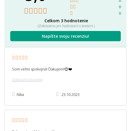
0
0
0
Celkom 3 hodnotenie
(Zobrazena jen hodnocení s textem.)
Napíšte svoju recenziu!
Som veľmi spokojná! Ďakujem!😊❤️
Zobraziť pôvodný
Nika
23.10.2023