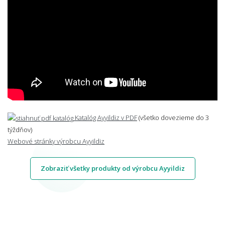
Katalóg Ayyildiz v PDF
(všetko dovezieme do 3
týždňov)
Webové stránky výrobcu Ayyildiz
Zobraziť všetky produkty od výrobcu Ayyildiz