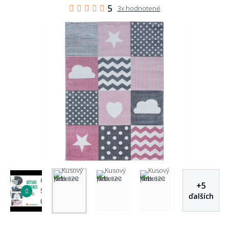
5
3x hodnotené
+
5
ďalších