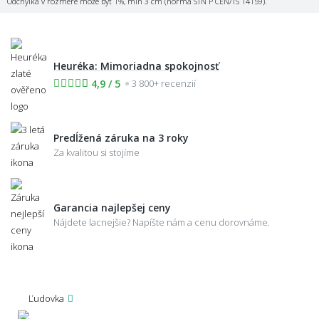
Odchýlka v rozmere môže byť 1%, min 3 cm (norma STN P CEN/TS 14159).
Heuréka: Mimoriadna spokojnosť
4,9 / 5
3 800+ recenzií
Predĺžená záruka na 3 roky
Za kvalitou si stojíme
Garancia najlepšej ceny
Nájdete lacnejšie? Napíšte nám a cenu dorovnáme.
Ľudovka