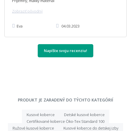
Príjemný, mäkký materiál
Zobraziť pôvodný
Eva
04.03.2023
Napíšte svoju recenziu!
PRODUKT JE ZARADENÝ DO TÝCHTO KATEGÓRIÍ
Kusové koberce
Detské kusové koberce
Certifikované koberce Öko-Tex Standard 100
Ružové kusové koberce
Kusové koberce do detskej izby