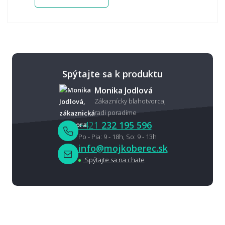
Spýtajte sa k produktu
Monika Jodlová
Zákaznícky blahotvorca,
radi poradíme
+421
232 195 596
Po - Pia: 9 - 18h, So: 9 - 13h
info@mojkoberec.sk
Spýtajte sa na chate