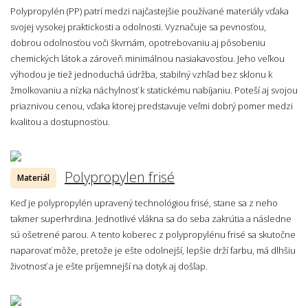
Polypropylén (PP) patrí medzi najčastejšie používané materiály vďaka
svojej vysokej praktickosti a odolnosti. Vyznačuje sa pevnosťou,
dobrou odolnosťou voči škvrnám, opotrebovaniu aj pôsobeniu
chemických látok a zároveň minimálnou nasiakavosťou. Jeho veľkou
výhodou je tiež jednoduchá údržba, stabilný vzhľad bez sklonu k
žmolkovaniu a nízka náchylnosť k statickému nabíjaniu. Poteší aj svojou
priaznivou cenou, vďaka ktorej predstavuje veľmi dobrý pomer medzi
kvalitou a dostupnosťou.
Polypropylen frisé
Materiál
Keď je polypropylén upravený technológiou frisé, stane sa z neho
takmer superhrdina. Jednotlivé vlákna sa do seba zakrútia a následne
sú ošetrené parou. A tento koberec z polypropylénu frisé sa skutočne
naparovať môže, pretože je ešte odolnejší, lepšie drží farbu, má dlhšiu
životnosť a je ešte príjemnejší na dotyk aj došľap.