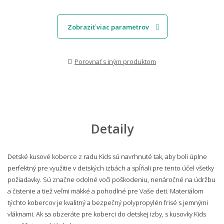
Zobraziť viac parametrov
Porovnať s iným produktom
Detaily
Detské kusové koberce z radu Kids sú navrhnuté tak, aby boli úplne
perfektný pre využitie v detských izbách a spĺňali pre tento účel všetky
požiadavky. Sú značne odolné voči poškodeniu, nenáročné na údržbu
a čistenie a tiež veľmi mäkké a pohodlné pre Vaše deti. Materiálom
týchto kobercov je kvalitný a bezpečný polypropylén frisé s jemnými
vláknami. Ak sa obzeráte pre koberci do detskej izby, s kusovky Kids