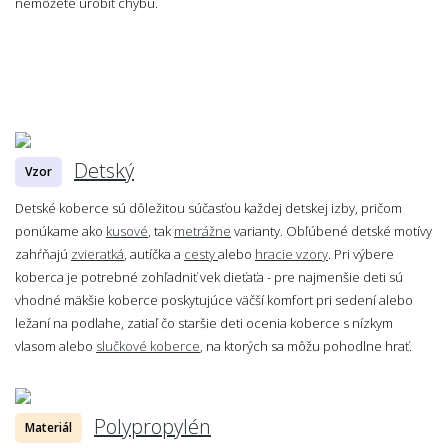
nemôžete urobiť chybu.
Detský
Vzor
Detské koberce sú dôležitou súčasťou každej detskej izby, pričom
ponúkame ako
kusové
, tak
metrážne
varianty. Obľúbené detské motívy
zahŕňajú
zvieratká
, autíčka a
cesty
alebo
hracie vzory
. Pri výbere
koberca je potrebné zohľadniť vek dieťaťa - pre najmenšie deti sú
vhodné mäkšie koberce poskytujúce väčší komfort pri sedení alebo
ležaní na podlahe, zatiaľ čo staršie deti ocenia koberce s nízkym
vlasom alebo
slučkové koberce
, na ktorých sa môžu pohodlne hrať.
Polypropylén
Materiál