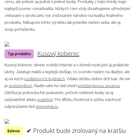
cenu, ale pritom sa jedná o pekné kúsky. Produkty z tejto triedy majú
najlepší pomer cena/kvalita. Nízkych cien vždy dosahujeme výhodnými
zmluvami s výrobcami, nie znižovaním nárokov na kvalitu finálneho
produktu. Nákupom tohto výrobku tak potešíte nielen seba, ale aj
svoju peňaženku.
Kusový koberec
Typ produktu
Kusový koberec skvele ozdobí interiér a v domácnosti plní aj praktické
úlohy. Zaisťuje mäkší a teplejší došľap, čo oceníte nielen na dlažbe, ale
aj na iných
podlahových krytinách
. Vďaka obšitiu dobre drží tvar. Ak nie
je
protišmykový
, Aladin vám ho rád ošetrí
protišmykovou úpravou
.
Údržba je jednoduchá vysávaním, pričom niektoré kúsky sú aj
umývateľné alebo
prateľné
. Pre dlhšiu životnosť a vyššiu odolnosť
odporúčame tiež
impregnáciu
.
✔ Produkt bude zrolovaný na kratšiu
Balenie