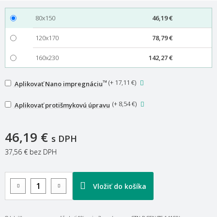
80x150
46,19 €
120x170
78,79 €
160x230
142,27 €
™
(
+ 17,11 €
)
Aplikovať Nano impregnáciu
(
+ 8,54 €
)
Aplikovať protišmykovú úpravu
46,19 €
s DPH
37,56 €
bez DPH
Vložiť do košíka