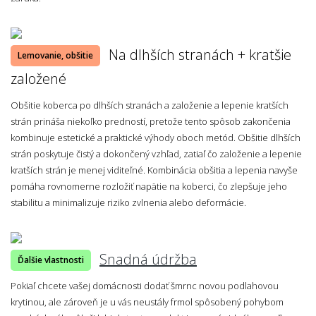
Na dlhších stranách + kratšie
Lemovanie, obšitie
založené
Obšitie koberca po dlhších stranách a založenie a lepenie kratších
strán prináša niekoľko predností, pretože tento spôsob zakončenia
kombinuje estetické a praktické výhody oboch metód. Obšitie dlhších
strán poskytuje čistý a dokončený vzhľad, zatiaľ čo založenie a lepenie
kratších strán je menej viditeľné. Kombinácia obšitia a lepenia navyše
pomáha rovnomerne rozložiť napätie na koberci, čo zlepšuje jeho
stabilitu a minimalizuje riziko zvlnenia alebo deformácie.
Snadná údržba
Ďalšie vlastnosti
Pokiaľ chcete vašej domácnosti dodať šmrnc novou podlahovou
krytinou, ale zároveň je u vás neustály frmol spôsobený pohybom