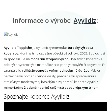
Informace o výrobci
Ayyildiz
:
Ayyildiz Teppiche
je dynamický
nemecko-turecký výrobca
kobercov
, ktorý na trhu úspešne pôsobí už od roku 2005. Spoločnosť
sa špecializuje na
modernú strojovú výrobu
kvalitných kobercov z
odolných syntetických materiálov, ako je polypropylén či polyester, čo
garantuje ich
dlhú životnosť a veľmi jednoduchú údržbu
. Vďaka
perfektnému pomeru ceny a kvality, precíznemu spracovaniu a
atraktívnym moderným aj klasickým dizajnom sú koberce Ayyildiz
mimoriadne žiadané naprieč celým stredoeurópskym trhom
.
Spoznajte koberce Ayyildiz