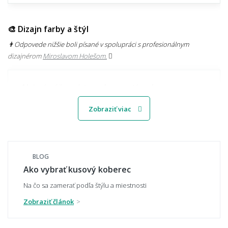
🎨 Dizajn farby a štýl
👨‍Odpovede nižšie boli písané v spolupráci s profesionálnym
dizajnérom
Miroslavom Holešom.
Aké sú súčasné trendy v motívoch
kobercov?
Zobraziť viac
Svetlý alebo tmavý koberec – čo je
praktickejšie?
BLOG
Ako vybrať kusový koberec
Na čo sa zamerať podľa štýlu a miestnosti
Zobraziť článok
Ako zladiť koberec s nábytkom a podlahou?