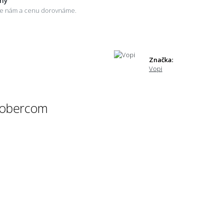
eny
šte nám a cenu dorovnáme.
Značka:
Vopi
 kobercom