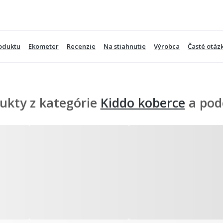
oduktu
Ekometer
Recenzie
Na stiahnutie
Výrobca
Časté otáz
ukty z kategórie
Kiddo koberce
a pod