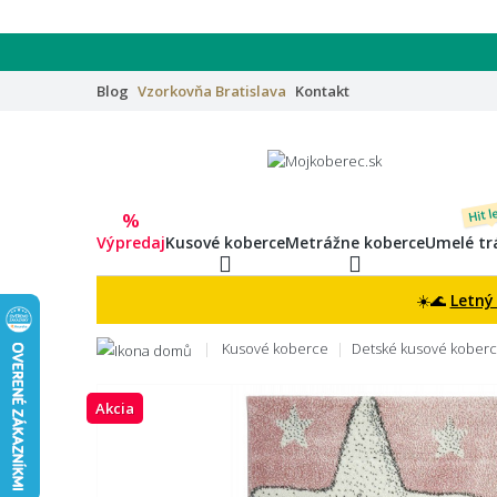
Blog
Vzorkovňa
Bratislava
Kontakt
Hit l
%
Výpredaj
Kusové koberce
Metrážne koberce
Umelé tr
☀️🌊
Letný
Kusové koberce
Detské kusové kober
Akcia