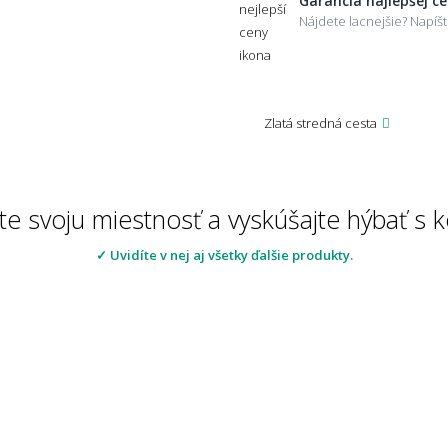
Garancia najlepšej c
Nájdete lacnejšie? Napí
Zlatá stredná cesta
te svoju miestnosť a vyskúšajte hýbať s
✓ Uvidíte v nej aj všetky ďalšie produkty.