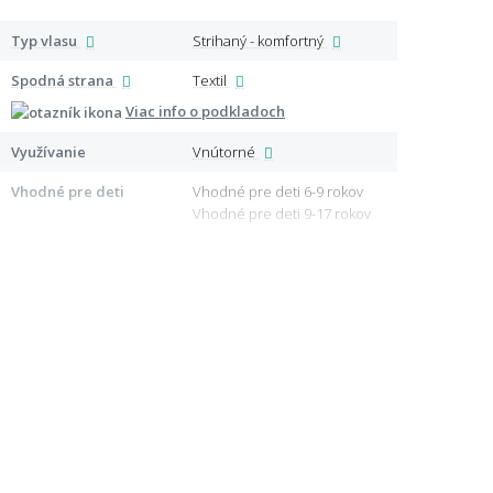
Typ vlasu
Strihaný - komfortný
Špeci
Spodná strana
Textil
Certi
Viac info o podkladoch
Využívanie
Vnútorné
Lemo
Vhodné pre deti
Vhodné pre deti 6-9 rokov
Vhodné pre deti 9-17 rokov