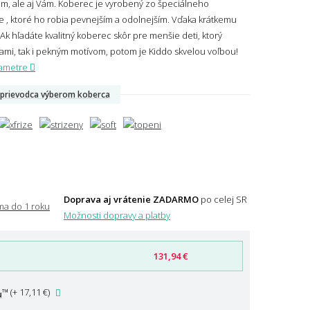
iam, ale aj Vám. Koberec je vyrobený zo špeciálneho
e , ktoré ho robia pevnejším a odolnejším. Vďaka krátkemu
 Ak hľadáte kvalitný koberec skôr pre menšie deti, ktorý
ťami, tak i pekným motívom, potom je Kiddo skvelou voľbou!
rametre
prievodca výberom koberca
Doprava aj vrátenie ZADARMO
po celej SR
Možnosti dopravy a platby
131,94 €
™
(
+ 17,11 €
)
u