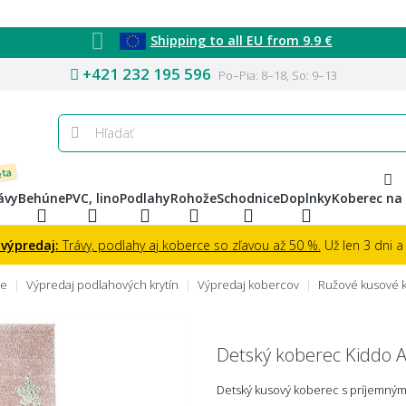
Shipping to all EU from 9.9 €
+421 232 195 596
Po–Pia: 8–18, So: 9–13
eta
ávy
Behúne
PVC, lino
Podlahy
Rohože
Schodnice
Doplnky
Koberec na
 výpredaj:
Trávy, podlahy aj koberce so zľavou až 50 %.
Už len 3 dni a 
ce
Výpredaj podlahových krytín
Výpredaj kobercov
Ružové kusové 
Detský koberec Kiddo 
Detský kusový koberec s príjemným 