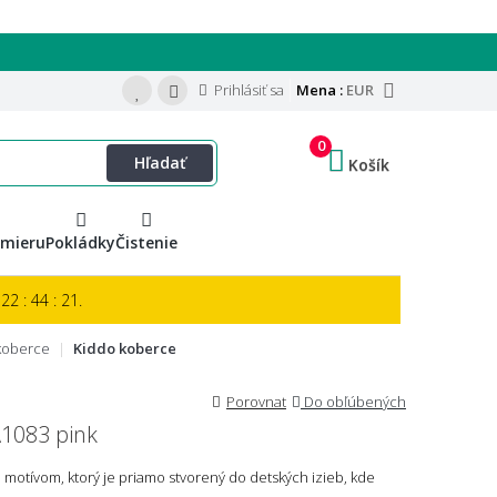
Prihlásiť sa
Mena :
EUR
0
Hľadať
Košík
 mieru
Pokládky
Čistenie
22 : 44 : 20.
koberce
Kiddo koberce
Porovnat
Do obľúbených
A1083 pink
motívom, ktorý je priamo stvorený do detských izieb, kde