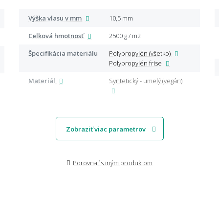
Výška vlasu v mm
10,5 mm
Celková hmotnosť
2500 g / m2
Špecifikácia materiálu
Polypropylén (všetko)
Polypropylén frise
Materiál
Syntetický - umelý (vegán)
Zobraziť viac parametrov
Porovnať s iným produktom