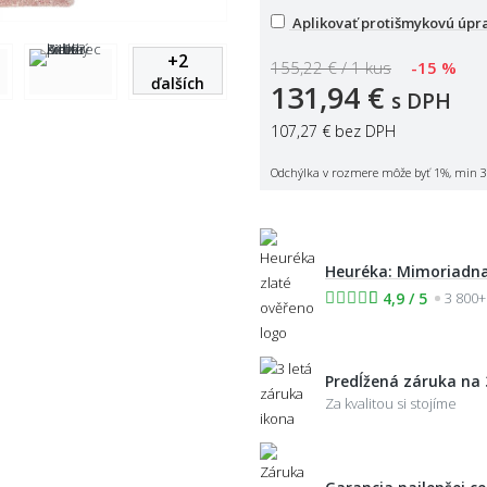
Aplikovať protišmykovú úpr
+
2
155,22 € / 1 kus
-15 %
ďalších
131,94 €
s DPH
107,27 €
bez DPH
Odchýlka v rozmere môže byť 1%, min 3
Heuréka: Mimoriadna
4,9 / 5
3 800+
Predĺžená záruka na 
Za kvalitou si stojíme