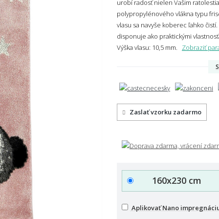
urobí radosť nielen Vašim ratolest
polypropylénového vlákna typu fris
vlasu sa navyše koberec ľahko čistí.
disponuje ako praktickými vlastnos
Výška vlasu: 10,5 mm.
Zobraziť pa
S
Zaslať vzorku zadarmo
160x230 cm
Aplikovať Nano impregnáci