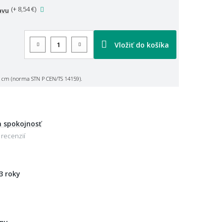
(
+ 8,54 €
)
avu
Vložiť do košíka
 cm (norma STN P CEN/TS 14159).
 spokojnosť
 recenzií
3 roky