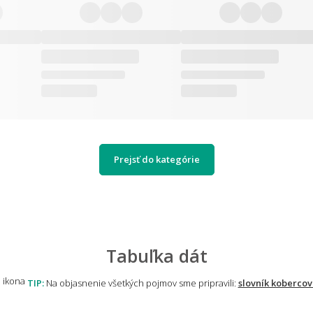
Prejsť do kategórie
Tabuľka dát
TIP:
Na objasnenie všetkých pojmov sme pripravili:
slovník kobercov