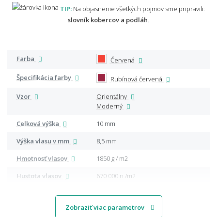
TIP:
Na objasnenie všetkých pojmov sme pripravili:
slovník kobercov a podláh
.
Farba
Červená
Špecifikácia farby
Rubínová červená
Vzor
Orientálny
Moderný
Celková výška
10 mm
Výška vlasu v mm
8,5 mm
Hmotnosť vlasov
1850 g / m2
Hustota vlasov
670 000 n./m2
Zobraziť viac parametrov