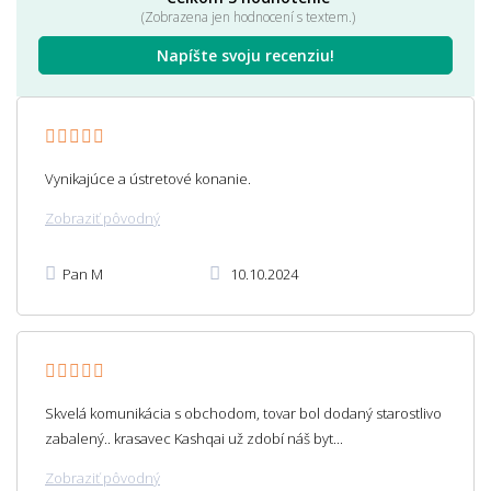
(Zobrazena jen hodnocení s textem.)
Napíšte svoju recenziu!
Vynikajúce a ústretové konanie.
Zobraziť pôvodný
Pan M
10.10.2024
Skvelá komunikácia s obchodom, tovar bol dodaný starostlivo
zabalený.. krasavec Kashqai už zdobí náš byt...
Zobraziť pôvodný