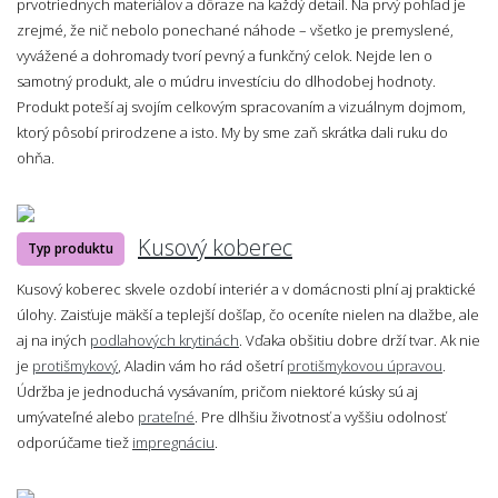
prvotriednych materiálov a dôraze na každý detail. Na prvý pohľad je
zrejmé, že nič nebolo ponechané náhode – všetko je premyslené,
vyvážené a dohromady tvorí pevný a funkčný celok. Nejde len o
samotný produkt, ale o múdru investíciu do dlhodobej hodnoty.
Produkt poteší aj svojím celkovým spracovaním a vizuálnym dojmom,
ktorý pôsobí prirodzene a isto. My by sme zaň skrátka dali ruku do
ohňa.
Kusový koberec
Typ produktu
Kusový koberec skvele ozdobí interiér a v domácnosti plní aj praktické
úlohy. Zaisťuje mäkší a teplejší došľap, čo oceníte nielen na dlažbe, ale
aj na iných
podlahových krytinách
. Vďaka obšitiu dobre drží tvar. Ak nie
je
protišmykový
, Aladin vám ho rád ošetrí
protišmykovou úpravou
.
Údržba je jednoduchá vysávaním, pričom niektoré kúsky sú aj
umývateľné alebo
prateľné
. Pre dlhšiu životnosť a vyššiu odolnosť
odporúčame tiež
impregnáciu
.