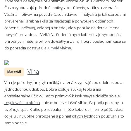
Koberce s klasickými a orientálnymi vzormi vyniknú v každom interiéri.
Často vyobrazujú prírodné motívy, ako sú kvety, rastliny a zvieratá.
Väčšina motívov má pôvod v časoch dávno minulých a je tak storočiami
preverená. Farebná škála sa najčastejšie pohybuje v odtieňoch
červenej, béžovej, zelenej a hnedej, ale v ponuke nájdete aj menej
obvyklé prevedenia. Veľká časť orientálnych kobercov je vyrobená z
prírodných materiálov, predovšetkým z
vlny
, hoci v poslednom čase sa
do popredia dostávajú aj
umelé vlákna
.
Vlna
Materiál
Vlna je prírodný, hrejivý a mäkký materiál s vynikajúcou odolnosťou a
jednoduchou údržbou. Dobre izoluje zvuk aj teplo a má
antibakteriálne účinky. Tento prémiový kúsok navyše dokáže skvele
regulovať mikroklímu
– absorbuje vzdušnú vlhkosť a podľa potreby ju
uvoľňuje späť. Krátko po rozbalení môže koberec mierne púšťať vlas,
čo je u vlny úplne prirodzené a po niekoľkých týždňoch používania to
samo odznie.