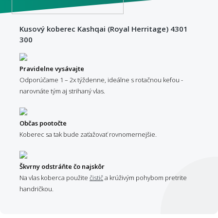
Kusový koberec Kashqai (Royal Herritage) 4301
300
Pravidelne vysávajte
Odporúčame 1 – 2x týždenne, ideálne s rotačnou kefou -
narovnáte tým aj strihaný vlas.
Občas pootočte
Koberec sa tak bude zaťažovať rovnomernejšie.
Škvrny odstráňte čo najskôr
Na vlas koberca použite
čistič
a krúživým pohybom pretrite
handričkou.