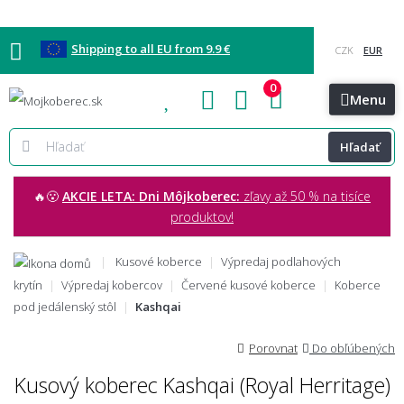
Shipping to all EU from 9.9 €
0
Blog
Vzorkovňa
Bratislava
Kontakt
Menu
Hľadať
🔥😮
AKCIE LETA: Dni Môjkoberec:
zľavy až 50 % na tisíce
produktov!
Kusové koberce
Výpredaj podlahových
krytín
Výpredaj kobercov
Červené kusové koberce
Koberce
pod jedálenský stôl
Kashqai
Porovnat
Do obľúbených
Kusový koberec Kashqai (Royal Herritage)