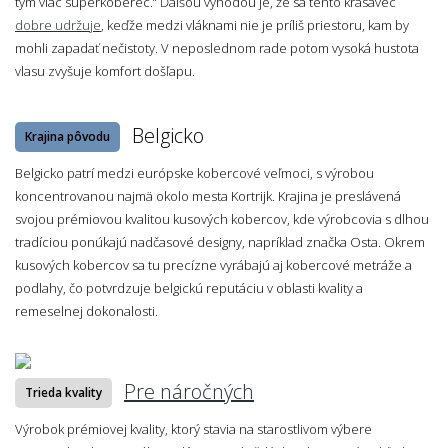
tým viac superkoberec.“ Ďalšou výhodou je, že sa tento krasavec
dobre udržuje
, keďže medzi vláknami nie je príliš priestoru, kam by
mohli zapadať nečistoty. V neposlednom rade potom vysoká hustota
vlasu zvyšuje komfort došľapu.
Belgicko
Krajina pôvodu
Belgicko patrí medzi európske kobercové veľmoci, s výrobou
koncentrovanou najmä okolo mesta Kortrijk. Krajina je preslávená
svojou prémiovou kvalitou kusových kobercov, kde výrobcovia s dlhou
tradíciou ponúkajú nadčasové designy, napríklad značka Osta. Okrem
kusových kobercov sa tu precízne vyrábajú aj kobercové metráže a
podlahy, čo potvrdzuje belgickú reputáciu v oblasti kvality a
remeselnej dokonalosti.
Pre náročných
Trieda kvality
Výrobok prémiovej kvality, ktorý stavia na starostlivom výbere