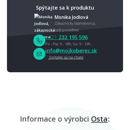
Spýtajte sa k produktu
Monika Jodlová
Zákaznícky blahotvorca,
radi poradíme
+421
232 195 596
Po - Pia: 9 - 18h, So: 9 - 13h
info@mojkoberec.sk
Spýtajte sa na chate
Informace o výrobci
Osta
: