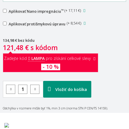
™
(
+ 17,11 €
)
Aplikovať Nano impregnáciu
(
+ 8,54 €
)
Aplikovať protišmykovú úpravu
134,98 €
bez kódu
121,48 €
s kódom
Zadejte kód
LAMPA
pro získání celkové slevy
- 10 %
Vložiť do košíka
Odchýlka v rozmere môže byť 1%, min 3 cm (norma STN P CEN/TS 14159).