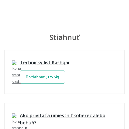
Stiahnuť
Technický list Kashqai
Stiahnuť (375.5k)
Ako privítať a umiestniť koberec alebo
behúň?