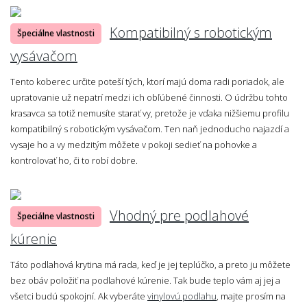
Kompatibilný s robotickým
Špeciálne vlastnosti
vysávačom
Tento koberec určite poteší tých, ktorí majú doma radi poriadok, ale
upratovanie už nepatrí medzi ich obľúbené činnosti. O údržbu tohto
krasavca sa totiž nemusíte starať vy, pretože je vďaka nižšiemu profilu
kompatibilný s robotickým vysávačom. Ten naň jednoducho najazdí a
vysaje ho a vy medzitým môžete v pokoji sedieť na pohovke a
kontrolovať ho, či to robí dobre.
Vhodný pre podlahové
Špeciálne vlastnosti
kúrenie
Táto podlahová krytina má rada, keď je jej teplúčko, a preto ju môžete
bez obáv položiť na podlahové kúrenie. Tak bude teplo vám aj jej a
všetci budú spokojní. Ak vyberáte
vinylovú podlahu
, majte prosím na