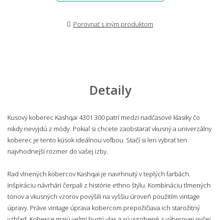
Porovnať s iným produktom
Detaily
Kusový koberec Kashqai 4301 300 patrí medzi nadčasové klasiky čo
nikdy nevyjdú z módy. Pokiaľ si chcete zaobstarať vkusný a univerzálny
koberec je tento kúsok ideálnou voľbou. Stačí si len vybrať ten
najvhodnejší rozmer do vašej izby.
Rad vlnených kobercov Kashqai je navrhnutý v teplých farbách.
Inšpiráciu návrhári čerpali z histórie ethno štýlu. Kombináciu tlmených
tónov a vkusných vzorov povýšili na vyššiu úroveň použitím vintage
úpravy. Práve vintage úprava kobercom prepožičiava ich starožitný
vzhľad. Koberce majú veľmi hustý vlas a sú vyrobené z výberovej ovčej