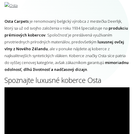
Osta Carpets
je renomovaný belgický výrobca z mestečka Deerlijk,
ktorý sa už od svojho založenia v roku 1934 špecializuje na
produkciu
prémiových kobercov
. Spoločnosť je preslávená využívaním
prvotriednych prírodných materiálov, predovšetkým
luxusnej ovčej
vlny z Nového Zélandu
, ale v ponuke nájdete aj koberce z
najkvalitnejších syntetických vlákien. Koberce značky Osta síce patria
do vyššej cenovej kategórie, avšak zákazníkom garantujú
mimoriadnu
odolnosť, dlhú životnosť a nadčasový dizajn
.
Spoznajte luxusné koberce Osta