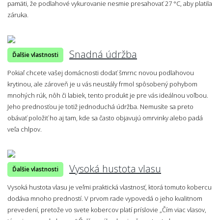
pamäti, že podlahové vykurovanie nesmie presahovať 27 °C, aby platila
záruka.
Snadná údržba
Ďalšie vlastnosti
Pokiaľ chcete vašej domácnosti dodať šmrnc novou podlahovou
krytinou, ale zároveň je u vás neustály frmol spôsobený pohybom
mnohých rúk, nôh či labiek, tento produkt je pre vás ideálnou voľbou.
Jeho prednosťou je totiž jednoduchá údržba. Nemusíte sa preto
obávať položiť ho aj tam, kde sa často objavujú omrvinky alebo padá
veľa chlpov.
Vysoká hustota vlasu
Ďalšie vlastnosti
Vysoká hustota vlasu je veľmi praktická vlastnosť, ktorá tomuto kobercu
dodáva mnoho predností. V prvom rade vypovedá o jeho kvalitnom
prevedení, pretože vo svete kobercov platí príslovie „Čím viac vlasov,