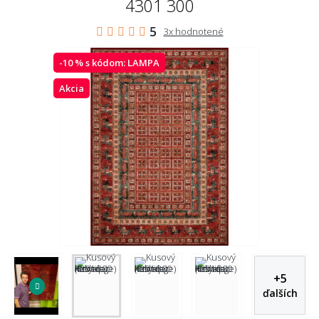
4301 300
5
3x hodnotené
-10 % s kódom:
LAMPA
Akcia
+
5
ďalších