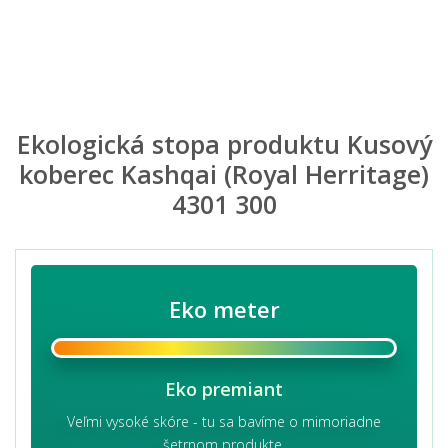
Ekologická stopa produktu Kusový
koberec Kashqai (Royal Herritage)
4301 300
Eko meter
Eko premiant
Veľmi vysoké skóre - tu sa bavíme o mimoriadne
šetrnom produkte.