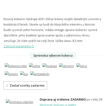
Kusový koberec Kashqai 4301 300 je krásny svojím detailným vzorom a
kombinácií farieb. Skvele sa hodí do klasického interiéru v ktorom
bude vyzerať veľmi honosne. Vďaka vintage úprave koberec vyzerá
starožitne. Jeho kvalitné spracovanie spolu s výberovou vlnou
zaručuje, že Vám vydrží na celý život.
Výška vlasu: 8,5 mm.
Zobraziť parametre
Sprievodca výberom koberca
Zaslať vzorku zadarmo
Doprava aj vrátenie ZADARMO
po celej SR
Možnosti dopravy a platby