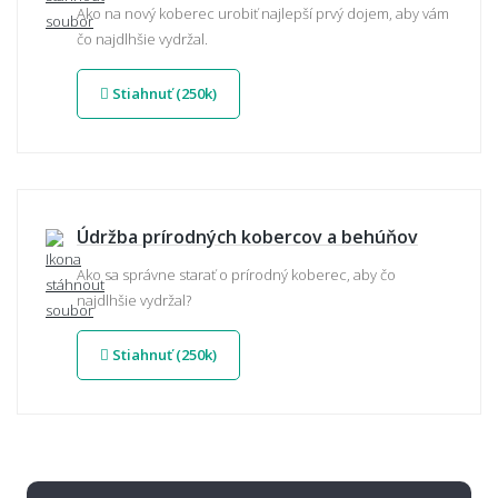
Ako na nový koberec urobiť najlepší prvý dojem, aby vám
čo najdlhšie vydržal.
Stiahnuť (250k)
Údržba prírodných kobercov a behúňov
Ako sa správne starať o prírodný koberec, aby čo
najdlhšie vydržal?
Stiahnuť (250k)