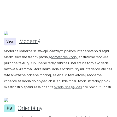
Moderný
Vzor
Moderné koberce sa stávajú výrazným prvkom interiérového dizajnu.
Medzi súčasné trendy patria
geometrické vzory
, abstraktné motívy a
prírodné textúry. Obľúbené farby zahŕňajú neutrálne tóny ako šedá,
béžová a krémová, ktoré ľahko ladia s rôznymi štýlmi interiérov, ale tiež
sýte a výrazné odtiene modrej, zelenej či terakotovej. Moderné
koberce sa hodia do obývacích izieb, kde môžu tvoriť ústredný prvok
miestnosti, v spálni zasa oceníte
vysoký shaggy vlas
pre pocit útulnosti.
Orientálny
Štýl