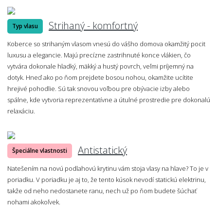
Strihaný - komfortný
Typ vlasu
Koberce so strihaným vlasom vnesú do vášho domova okamžitý pocit
luxusu a elegancie. Majú precízne zastrihnuté konce vlákien, čo
vytvára dokonale hladký, mäkký a hustý povrch, veľmi príjemný na
dotyk. Hneď ako po ňom prejdete bosou nohou, okamžite ucítite
hrejivé pohodlie. Sú tak snovou voľbou pre obývacie izby alebo
spálne, kde vytvoria reprezentatívne a útulné prostredie pre dokonalú
relaxáciu.
Antistatický
Špeciálne vlastnosti
Natešením na novú podlahovú krytinu vám stoja vlasy na hlave? To je v
poriadku. V poriadku je aj to, že tento kúsok nevodí statickú elektrinu,
takže od neho nedostanete ranu, nech už po ňom budete šúchať
nohami akokoľvek.