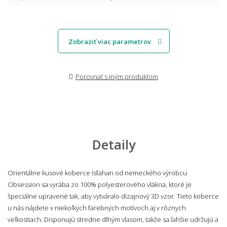
Zobraziť viac parametrov
Porovnať s iným produktom
Detaily
Orientálne kusové koberce Isfahan od nemeckého výrobcu
Obsession sa vyrába zo 100% polyesterového vlákna, ktoré je
špeciálne upravené tak, aby vytváralo dizajnový 3D vzor. Tieto koberce
u nás nájdete v niekoľkých farebných motívoch aj v rôznych
veľkostiach. Disponujú stredne dlhým vlasom, takže sa ľahšie udržujú a