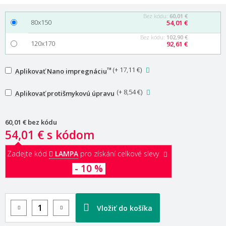
Bez kódu:
60,01 €
80x150
54,01 €
Bez kódu:
102,90 €
120x170
92,61 €
™
(
+ 17,11 €
)
Aplikovať Nano impregnáciu
(
+ 8,54 €
)
Aplikovať protišmykovú úpravu
60,01 €
bez kódu
54,01 €
s kódom
Zadejte kód
LAMPA
pro získání celkové slevy
- 10 %
Vložiť do košíka