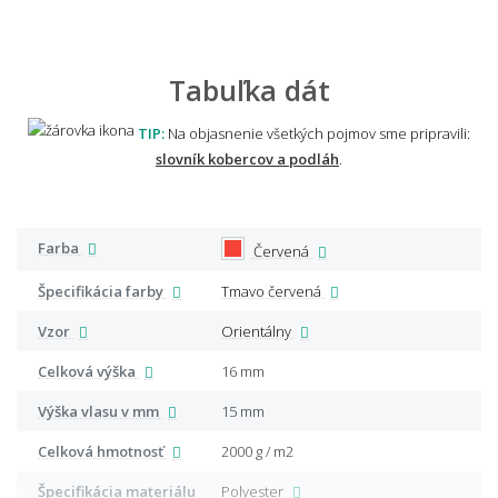
Tabuľka dát
TIP:
Na objasnenie všetkých pojmov sme pripravili:
slovník kobercov a podláh
.
Farba
Červená
Špecifikácia farby
Tmavo červená
Vzor
Orientálny
Celková výška
16 mm
Výška vlasu v mm
15 mm
Celková hmotnosť
2000 g / m2
Špecifikácia materiálu
Polyester