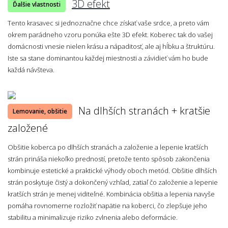
3D efekt
Ďalšie vlastnosti
Tento krasavec si jednoznačne chce získať vaše srdce, a preto vám
okrem parádneho vzoru ponúka ešte 3D efekt. Koberec tak do vašej
domácnosti vnesie nielen krásu a nápaditosť, ale aj hĺbku a štruktúru.
Iste sa stane dominantou každej miestnosti a závidieť vám ho bude
každá návšteva.
Na dlhších stranách + kratšie
Lemovanie, obšitie
založené
Obšitie koberca po dlhších stranách a založenie a lepenie kratších
strán prináša niekoľko predností, pretože tento spôsob zakončenia
kombinuje estetické a praktické výhody oboch metód. Obšitie dlhších
strán poskytuje čistý a dokončený vzhľad, zatiaľ čo založenie a lepenie
kratších strán je menej viditeľné. Kombinácia obšitia a lepenia navyše
pomáha rovnomerne rozložiť napätie na koberci, čo zlepšuje jeho
stabilitu a minimalizuje riziko zvlnenia alebo deformácie.