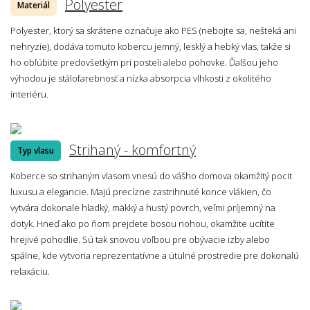
Polyester
Materiál
Polyester, ktorý sa skrátene označuje ako PES (nebojte sa, nešteká ani
nehryzie), dodáva tomuto kobercu jemný, lesklý a hebký vlas, takže si
ho obľúbite predovšetkým pri posteli alebo pohovke. Ďalšou jeho
výhodou je stálofarebnosť a nízka absorpcia vlhkosti z okolitého
interiéru.
Strihaný - komfortný
Typ vlasu
Koberce so strihaným vlasom vnesú do vášho domova okamžitý pocit
luxusu a elegancie. Majú precízne zastrihnuté konce vlákien, čo
vytvára dokonale hladký, mäkký a hustý povrch, veľmi príjemný na
dotyk. Hneď ako po ňom prejdete bosou nohou, okamžite ucítite
hrejivé pohodlie. Sú tak snovou voľbou pre obývacie izby alebo
spálne, kde vytvoria reprezentatívne a útulné prostredie pre dokonalú
relaxáciu.