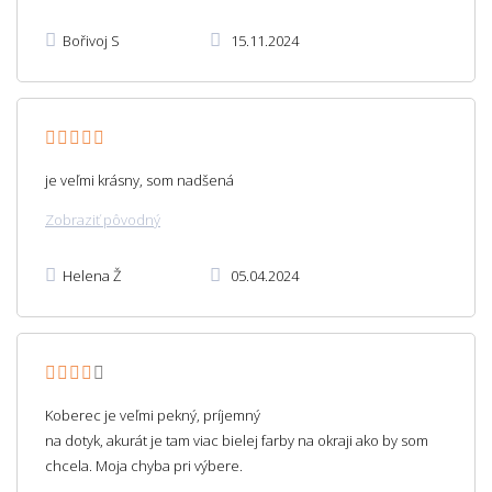
Bořivoj S
15.11.2024
je veľmi krásny, som nadšená
Zobraziť pôvodný
Helena Ž
05.04.2024
Koberec je veľmi pekný, príjemný
na dotyk, akurát je tam viac bielej farby na okraji ako by som
chcela. Moja chyba pri výbere.