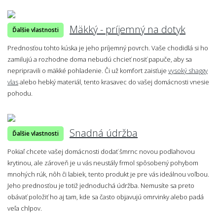
Mäkký - príjemný na dotyk
Ďalšie vlastnosti
Prednosťou tohto kúska je jeho príjemný povrch. Vaše chodidlá si ho
zamilujú a rozhodne doma nebudú chcieť nosiť papuče, aby sa
nepripravili o mäkké pohladenie. Či už komfort zaisťuje
vysoký shaggy
vlas
alebo hebký materiál, tento krasavec do vašej domácnosti vnesie
pohodu.
Snadná údržba
Ďalšie vlastnosti
Pokiaľ chcete vašej domácnosti dodať šmrnc novou podlahovou
krytinou, ale zároveň je u vás neustály frmol spôsobený pohybom
mnohých rúk, nôh či labiek, tento produkt je pre vás ideálnou voľbou.
Jeho prednosťou je totiž jednoduchá údržba. Nemusíte sa preto
obávať položiť ho aj tam, kde sa často objavujú omrvinky alebo padá
veľa chlpov.