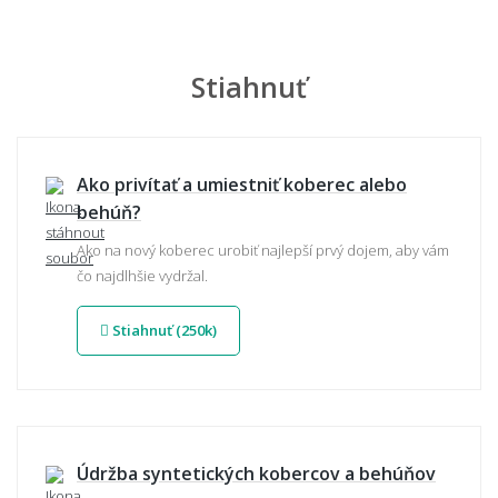
Stiahnuť
Ako privítať a umiestniť koberec alebo
behúň?
Ako na nový koberec urobiť najlepší prvý dojem, aby vám
čo najdlhšie vydržal.
Stiahnuť (250k)
Údržba syntetických kobercov a behúňov