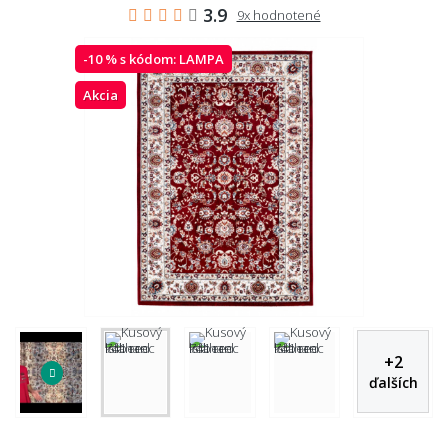
3.9
9x hodnotené
-10 % s kódom:
LAMPA
Akcia
+
2
ďalších