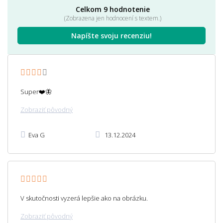
Celkom 9 hodnotenie
(Zobrazena jen hodnocení s textem.)
Napíšte svoju recenziu!
Super❤️🦋
Zobraziť pôvodný
Eva G
13.12.2024
V skutočnosti vyzerá lepšie ako na obrázku.
Zobraziť pôvodný