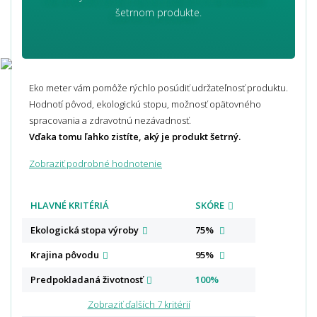
šetrnom produkte.
Eko meter vám pomôže rýchlo posúdiť udržateľnosť produktu.
Hodnotí pôvod, ekologickú stopu, možnosť opätovného
spracovania a zdravotnú nezávadnosť.
Vďaka tomu ľahko zistíte, aký je produkt šetrný.
Zobraziť podrobné hodnotenie
HLAVNÉ KRITÉRIÁ
SKÓRE
Ekologická stopa
výroby
75%
Krajina
pôvodu
95%
Predpokladaná
životnosť
100%
Zobraziť ďalších 7 kritérií