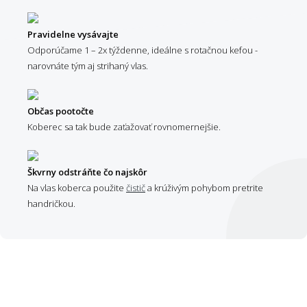
Pravidelne vysávajte
Odporúčame 1 – 2x týždenne, ideálne s rotačnou kefou -
narovnáte tým aj strihaný vlas.
Občas pootočte
Koberec sa tak bude zaťažovať rovnomernejšie.
Škvrny odstráňte čo najskôr
Na vlas koberca použite
čistič
a krúživým pohybom pretrite
handričkou.