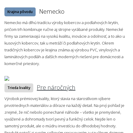
Nemecko
Krajina pôvodu
Nemecko má dlhú tradíciu výroby kobercov a podlahových krytín,
pričom trh kombinuje ručne aj strojne vyrábané produkty. Nemecké
firmy sa zameriavajú na vysokú kvalitu, inovácie a odolnosť, a to ako u
kusových kobercov, tak u metráží či podlahových krytín. Okrem
tradičných kobercov je krajina známa aj výrobou PVC, vinylových a
laminátových podláh a ďalších moderných riešení pre domácnosti a
komerčné priestory.
Pre náročných
Trieda kvality
Výrobok prémiovej kvality, ktorý stavia na starostlivom výbere
prvotriednych materiálov a dôraze na každý detail. Na prvý pohľad je
zrejmé, že nič nebolo ponechané náhode – všetko je premyslené,
vyvážené a dohromady tvorí pevný a funkčný celok. Nejde len o
samotný produkt, ale o múdru investíciu do dlhodobej hodnoty.
Produkt poteší aj svojím celkovým spracovaním a vizuálnym dojmom,