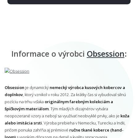
Informace o výrobci
Obsession
:
Obsession
je dynamický
nemecký výrobca kusových kobercov a
doplnkov
, ktorý vznikol v roku 2012. Za krátky čas si vybudoval silnú
pozíciu na trhu vďaka
originálnym farebným kolekciám a
špičkovým materiálom
. Tým mladých dizajnérov vytvára
neopozerané vzory a nebojí sa využívať neobvyklé prvky, ako je
koža
alebo imitácia srsti
. Výroba prebieha v Nemecku, Turecku a Indii,
pričom ponuka zahŕňa aj prémiové
ručne tkané koberce (hand-
loom)
s vysokým dôrazom na detail a kvalitu spracovania.