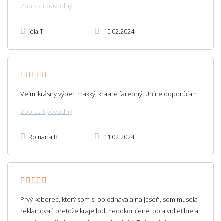
Zobraziť pôvodný
Jela T
15.02.2024
Veľmi krásny výber, mäkký, krásne farebný. Určite odporúčam
Zobraziť pôvodný
Romana B
11.02.2024
Prvý koberec, ktorý som si objednávala na jeseň, som musela
reklamovať, pretože kraje boli nedokončené, bola vidieť biela