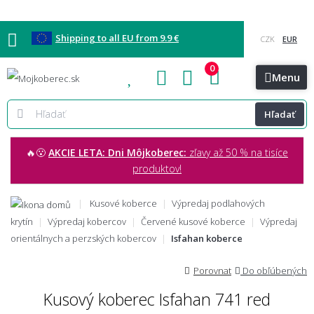
Shipping to all EU from 9.9 €
0
Blog
Vzorkovňa
Bratislava
Kontakt
Menu
Hľadať
🔥😮
AKCIE LETA: Dni Môjkoberec:
zľavy až 50 % na tisíce
produktov!
Kusové koberce
Výpredaj podlahových
krytín
Výpredaj kobercov
Červené kusové koberce
Výpredaj
orientálnych a perzských kobercov
Isfahan koberce
Porovnat
Do obľúbených
Kusový koberec Isfahan 741 red