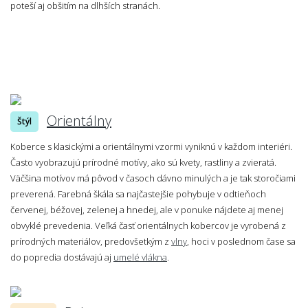
poteší aj obšitím na dlhších stranách.
Orientálny
Štýl
Koberce s klasickými a orientálnymi vzormi vyniknú v každom interiéri.
Často vyobrazujú prírodné motívy, ako sú kvety, rastliny a zvieratá.
Väčšina motívov má pôvod v časoch dávno minulých a je tak storočiami
preverená. Farebná škála sa najčastejšie pohybuje v odtieňoch
červenej, béžovej, zelenej a hnedej, ale v ponuke nájdete aj menej
obvyklé prevedenia. Veľká časť orientálnych kobercov je vyrobená z
prírodných materiálov, predovšetkým z
vlny
, hoci v poslednom čase sa
do popredia dostávajú aj
umelé vlákna
.