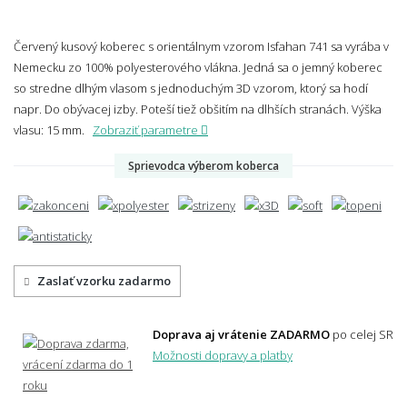
Červený kusový koberec s orientálnym vzorom Isfahan 741 sa vyrába v
Nemecku zo 100% polyesterového vlákna. Jedná sa o jemný koberec
so stredne dlhým vlasom s jednoduchým 3D vzorom, ktorý sa hodí
napr. Do obývacej izby. Poteší tiež obšitím na dlhších stranách.
Výška
vlasu: 15 mm.
Zobraziť parametre
Sprievodca výberom koberca
Zaslať vzorku zadarmo
Doprava aj vrátenie ZADARMO
po celej SR
Možnosti dopravy a platby