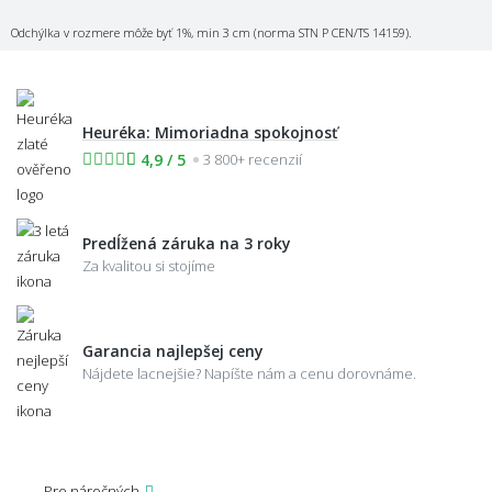
Odchýlka v rozmere môže byť 1%, min 3 cm (norma STN P CEN/TS 14159).
Heuréka: Mimoriadna spokojnosť
4,9 / 5
3 800+ recenzií
Predĺžená záruka na 3 roky
Za kvalitou si stojíme
Garancia najlepšej ceny
Nájdete lacnejšie? Napíšte nám a cenu dorovnáme.
Pre náročných