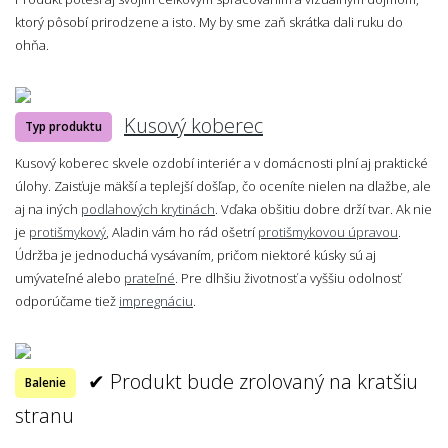
ktorý pôsobí prirodzene a isto. My by sme zaň skrátka dali ruku do
ohňa.
Kusový koberec
Typ produktu
Kusový koberec skvele ozdobí interiér a v domácnosti plní aj praktické
úlohy. Zaisťuje mäkší a teplejší došľap, čo oceníte nielen na dlažbe, ale
aj na iných
podlahových krytinách
. Vďaka obšitiu dobre drží tvar. Ak nie
je
protišmykový
, Aladin vám ho rád ošetrí
protišmykovou úpravou
.
Údržba je jednoduchá vysávaním, pričom niektoré kúsky sú aj
umývateľné alebo
prateľné
. Pre dlhšiu životnosť a vyššiu odolnosť
odporúčame tiež
impregnáciu
.
✔ Produkt bude zrolovaný na kratšiu
Balenie
stranu