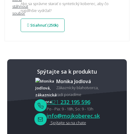
Ako sa správne starať o syntetický koberec, aby čo
najdlhšie vydržal?
Stiahnuť (250k)
Spýtajte sa k produktu
Monika Jodlová
Zákaznícky blahotvorca,
radi poradíme
+421
232 195 596
Po - Pia: 9 - 18h, So: 9 - 13h
info@mojkoberec.sk
Spýtajte sa na chate