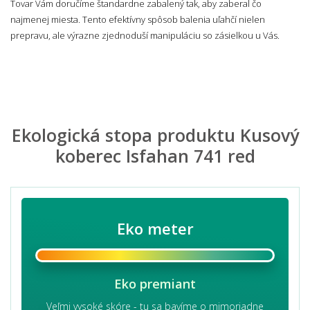
Tovar Vám doručíme štandardne zabalený tak, aby zaberal čo
najmenej miesta. Tento efektívny spôsob balenia uľahčí nielen
prepravu, ale výrazne zjednoduší manipuláciu so zásielkou u Vás.
Ekologická stopa produktu Kusový
koberec Isfahan 741 red
Eko meter
Eko premiant
Veľmi vysoké skóre - tu sa bavíme o mimoriadne