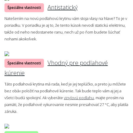
Antistatický
Špeciálne vlastnosti
Natešením na novú podlahovú krytinu vám stoja vlasy na hlave? To je v
poriadku. V poriadku je aj to, že tento kúsok nevodí statickú elektrinu,
takže od neho nedostanete ranu, nech už po ňom budete šúchať
nohami akokoľvek.
Vhodný pre podlahové
Špeciálne vlastnosti
kúrenie
Táto podlahová krytina má rada, keď je jej teplúčko, a preto ju môžete
bez obáv položiť na podlahové kúrenie. Tak bude teplo vám aj jej a
všetci budú spokojní. Ak vyberáte
vinylovú podlahu
, majte prosím na
pamäti, že podlahové vykurovanie nesmie presahovať 27 °C, aby platila
záruka.