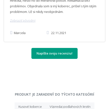
mriežka, nešlo ho do miestnosti položiť. Reklamácia bez
problémov. Objednala som si iný koberec, prišiel s tým istým
problémom. Už si nikdy neobjednám.
Zobraziť pôvodný
Marcela
22.11.2021
Napíšte svoju recenziu!
PRODUKT JE ZARADENÝ DO TÝCHTO KATEGÓRIÍ
Kusové koberce
Výpredaj podlahových krytín