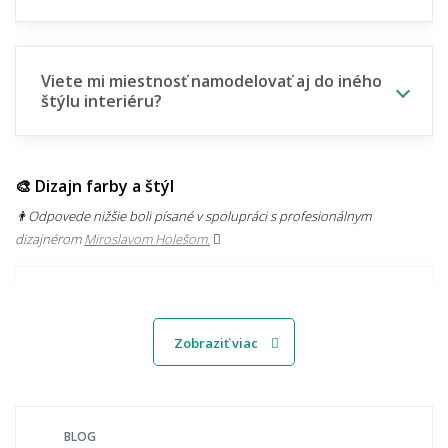
Viete mi miestnosť namodelovať aj do iného
štýlu interiéru?
🎨 Dizajn farby a štýl
👨‍Odpovede nižšie boli písané v spolupráci s profesionálnym
dizajnérom
Miroslavom Holešom.
Aké sú súčasné trendy v motívoch
kobercov?
Zobraziť viac
Svetlý alebo tmavý koberec – čo je
praktickejšie?
BLOG