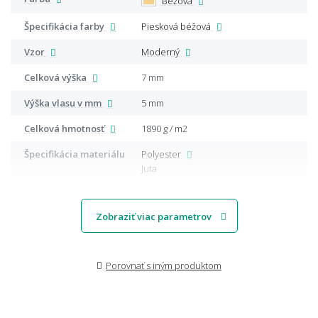
Béžová
Špecifikácia farby
Piesková béžová
Vzor
Moderný
Celková výška
7 mm
Výška vlasu v mm
5 mm
Celková hmotnosť
1890 g / m2
Špecifikácia materiálu
Polyester
Juta
Zobraziť viac parametrov
Porovnať s iným produktom