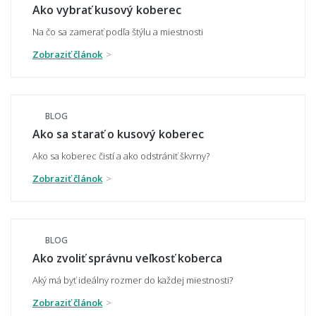
Ako vybrať kusový koberec
Na čo sa zamerať podľa štýlu a miestnosti
Zobraziť článok
Ako zladiť koberec s nábytkom a podlahou?
BLOG
Hodí sa vzorovaný koberec do malého
Ako sa starať o kusový koberec
priestoru?
Ako sa koberec čistí a ako odstrániť škvrny?
Zobraziť článok
Aký koberec zvoliť do moderného interiéru?
BLOG
Ako zvoliť správnu veľkosť koberca
Má koberec ladiť alebo kontrastovať?
Aký má byť ideálny rozmer do každej miestnosti?
Zobraziť článok