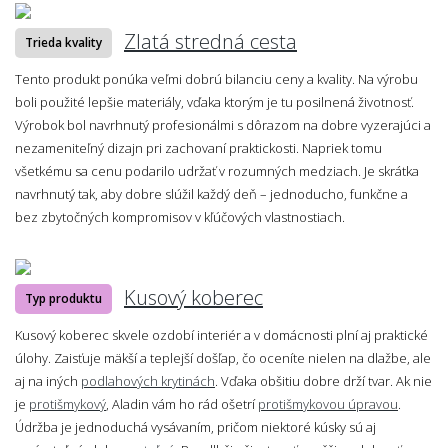
Zlatá stredná cesta
Trieda kvality
Tento produkt ponúka veľmi dobrú bilanciu ceny a kvality. Na výrobu
boli použité lepšie materiály, vďaka ktorým je tu posilnená životnosť.
Výrobok bol navrhnutý profesionálmi s dôrazom na dobre vyzerajúci a
nezameniteľný dizajn pri zachovaní praktickosti. Napriek tomu
všetkému sa cenu podarilo udržať v rozumných medziach. Je skrátka
navrhnutý tak, aby dobre slúžil každý deň – jednoducho, funkčne a
bez zbytočných kompromisov v kľúčových vlastnostiach.
Kusový koberec
Typ produktu
Kusový koberec skvele ozdobí interiér a v domácnosti plní aj praktické
úlohy. Zaisťuje mäkší a teplejší došľap, čo oceníte nielen na dlažbe, ale
aj na iných
podlahových krytinách
. Vďaka obšitiu dobre drží tvar. Ak nie
je
protišmykový
, Aladin vám ho rád ošetrí
protišmykovou úpravou
.
Údržba je jednoduchá vysávaním, pričom niektoré kúsky sú aj