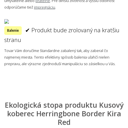
umývateľné alebo
prateľné
. Pre dlhšiu životnosť a vyššiu odolnosť
odporúčame tiež
impregnáciu
.
✔ Produkt bude zrolovaný na kratšiu
Balenie
stranu
Tovar Vám doručíme štandardne zabalený tak, aby zaberal čo
najmenej miesta. Tento efektívny spôsob balenia uľahčí nielen
prepravu, ale výrazne zjednoduší manipuláciu so zásielkou u Vás.
Ekologická stopa produktu Kusový
koberec Herringbone Border Kira
Red