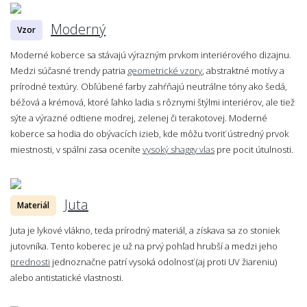
Moderný
Vzor
Moderné koberce sa stávajú výrazným prvkom interiérového dizajnu.
Medzi súčasné trendy patria
geometrické vzory
, abstraktné motívy a
prírodné textúry. Obľúbené farby zahŕňajú neutrálne tóny ako šedá,
béžová a krémová, ktoré ľahko ladia s rôznymi štýlmi interiérov, ale tiež
sýte a výrazné odtiene modrej, zelenej či terakotovej. Moderné
koberce sa hodia do obývacích izieb, kde môžu tvoriť ústredný prvok
miestnosti, v spálni zasa oceníte
vysoký shaggy vlas
pre pocit útulnosti.
Juta
Materiál
Juta je lykové vlákno, teda prírodný materiál, a získava sa zo stoniek
jutovníka. Tento koberec je už na prvý pohľad hrubší a medzi jeho
prednosti
jednoznačne patrí vysoká odolnosť (aj proti UV žiareniu)
alebo antistatické vlastnosti.