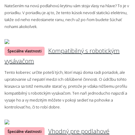
Natešením na novú podlahovú krytinu vám stoja vlasy na hlave? To je v
poriadku. V poriadku je aj to, že tento kúsok nevodí statickú elektrinu,
takže od neho nedostanete ranu, nech už po ňom budete šúchať
nohami akokoľvek.
Kompatibilný s robotickým
Špeciálne vlastnosti
vysávačom
Tento koberec určite poteší tých, ktorí majú doma radi poriadok, ale
upratovanie už nepatrí medzi ich obľúbené činnosti. O údržbu tohto
krasavca sa totiž nemusíte starať vy, pretože je vďaka nižšiemu profilu
kompatibilný s robotickým vysávačom. Ten naň jednoducho najazdí a
vysaje ho a vy medzitým môžete v pokoji sedieť na pohovke a
kontrolovať ho, či to robí dobre.
Vhodný pre podlahové
Špeciálne vlastnosti