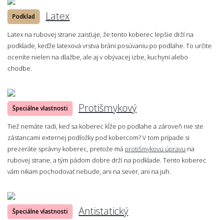
Latex
Podklad
Latex na rubovej strane zaisťuje, že tento koberec lepšie drží na
podklade, keďže latexová vrstva bráni posúvaniu po podlahe. To určite
oceníte nielen na dlažbe, ale aj v obývacej izbe, kuchyni alebo
chodbe.
Protišmykový
Špeciálne vlastnosti
Tiež nemáte radi, keď sa koberec kĺže po podlahe a zároveň nie ste
zástancami externej podložky pod kobercom? V tom prípade si
prezeráte správny koberec, pretože má
protišmykovú úpravu
na
rubovej strane, a tým pádom dobre drží na podklade. Tento koberec
vám nikam pochodovať nebude, ani na sever, ani na juh.
Antistatický
Špeciálne vlastnosti