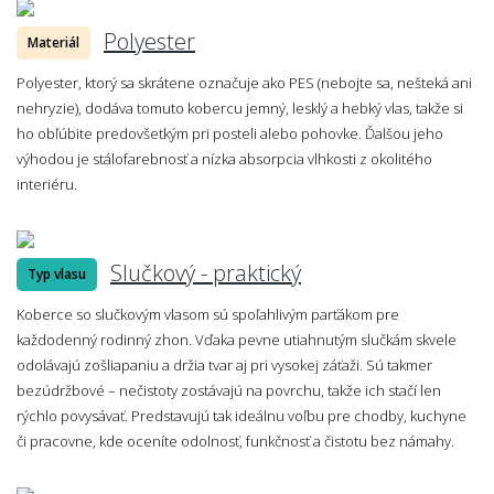
Polyester
Materiál
Polyester, ktorý sa skrátene označuje ako PES (nebojte sa, nešteká ani
nehryzie), dodáva tomuto kobercu jemný, lesklý a hebký vlas, takže si
ho obľúbite predovšetkým pri posteli alebo pohovke. Ďalšou jeho
výhodou je stálofarebnosť a nízka absorpcia vlhkosti z okolitého
interiéru.
Slučkový - praktický
Typ vlasu
Koberce so slučkovým vlasom sú spoľahlivým parťákom pre
každodenný rodinný zhon. Vďaka pevne utiahnutým slučkám skvele
odolávajú zošliapaniu a držia tvar aj pri vysokej záťaži. Sú takmer
bezúdržbové – nečistoty zostávajú na povrchu, takže ich stačí len
rýchlo povysávať. Predstavujú tak ideálnu voľbu pre chodby, kuchyne
či pracovne, kde oceníte odolnosť, funkčnosť a čistotu bez námahy.