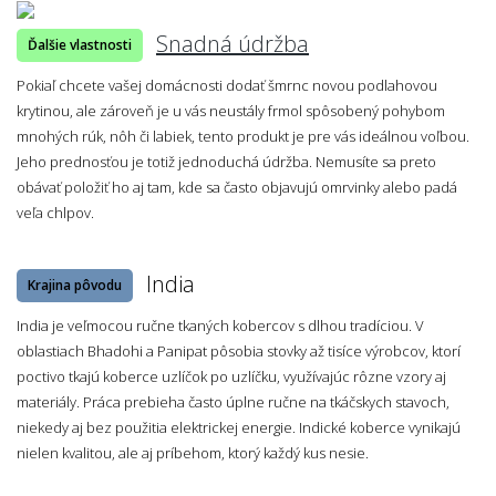
Snadná údržba
Ďalšie vlastnosti
Pokiaľ chcete vašej domácnosti dodať šmrnc novou podlahovou
krytinou, ale zároveň je u vás neustály frmol spôsobený pohybom
mnohých rúk, nôh či labiek, tento produkt je pre vás ideálnou voľbou.
Jeho prednosťou je totiž jednoduchá údržba. Nemusíte sa preto
obávať položiť ho aj tam, kde sa často objavujú omrvinky alebo padá
veľa chlpov.
India
Krajina pôvodu
India je veľmocou ručne tkaných kobercov s dlhou tradíciou. V
oblastiach Bhadohi a Panipat pôsobia stovky až tisíce výrobcov, ktorí
poctivo tkajú koberce uzlíčok po uzlíčku, využívajúc rôzne vzory aj
materiály. Práca prebieha často úplne ručne na tkáčskych stavoch,
niekedy aj bez použitia elektrickej energie. Indické koberce vynikajú
nielen kvalitou, ale aj príbehom, ktorý každý kus nesie.