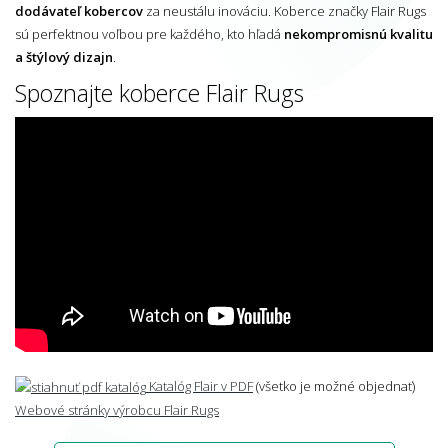
dodávateľ kobercov
za neustálu inováciu. Koberce značky Flair Rugs
sú perfektnou voľbou pre každého, kto hľadá
nekompromisnú kvalitu
a štýlový dizajn
.
Spoznajte koberce Flair Rugs
Katalóg Flair v PDF
(všetko je možné objednať)
Webové stránky výrobcu Flair Rugs