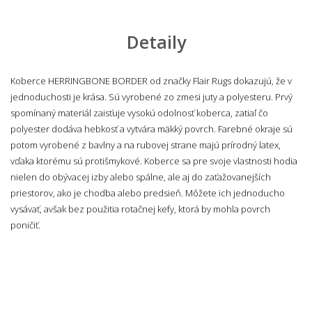
Detaily
Koberce HERRINGBONE BORDER od značky Flair Rugs dokazujú, že v
jednoduchosti je krása. Sú vyrobené zo zmesi juty a polyesteru. Prvý
spomínaný materiál zaisťuje vysokú odolnosť koberca, zatiaľ čo
polyester dodáva hebkosť a vytvára mäkký povrch. Farebné okraje sú
potom vyrobené z bavlny a na rubovej strane majú prírodný latex,
vďaka ktorému sú protišmykové. Koberce sa pre svoje vlastnosti hodia
nielen do obývacej izby alebo spálne, ale aj do zaťažovanejších
priestorov, ako je chodba alebo predsieň. Môžete ich jednoducho
vysávať, avšak bez použitia rotačnej kefy, ktorá by mohla povrch
poničiť.