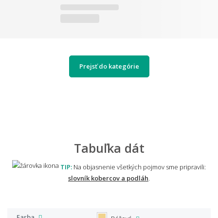
Prejsť do kategórie
Tabuľka dát
TIP:
Na objasnenie všetkých pojmov sme pripravili:
slovník kobercov a podláh
.
Farba