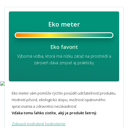
Eko meter
Eko favorit
Výborná voľba, ktorá má nízku záťaž na prostredí a
zároveň dáva zmysel aj prakticky.
Eko meter vám pomôže rýchlo posúdiť udržateľnosť produktu.
Hodnotí pôvod, ekologickú stopu, možnosť opätovného
spracovania a zdravotnú nezávadnosť.
Vďaka tomu ľahko zistíte, aký je produkt šetrný.
Zobraziť podrobné hodnotenie