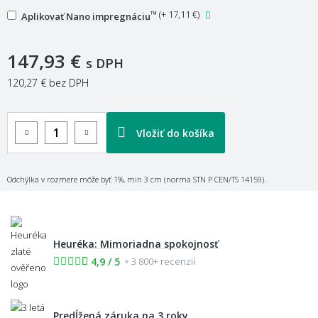
™
(
+ 17,11 €
)
Aplikovať Nano impregnáciu
147,93 €
s DPH
120,27 €
bez DPH
Vložiť do košíka
Odchýlka v rozmere môže byť 1%, min 3 cm (norma STN P CEN/TS 14159).
Heuréka: Mimoriadna spokojnosť
4,9 / 5
3 800+ recenzií
Predĺžená záruka na 3 roky