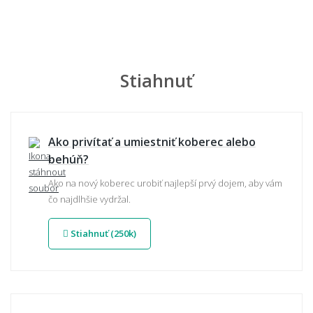
Stiahnuť
Ako privítať a umiestniť koberec alebo
behúň?
Ako na nový koberec urobiť najlepší prvý dojem, aby vám
čo najdlhšie vydržal.
Stiahnuť (250k)