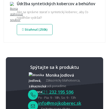
Údržba syntetických kobercov a behúňov
Ako sa správne starať o syntetický koberec, aby čo
najdlhšie vydržal?
Stiahnuť (250k)
Spýtajte sa k produktu
Monika Jodlová
Zákaznícky blahotvorca,
radi poradíme
+421
232 195 596
Po - Pia: 9 - 18h, So: 9 - 13h
info@mojkoberec.sk
Spýtajte sa na chate