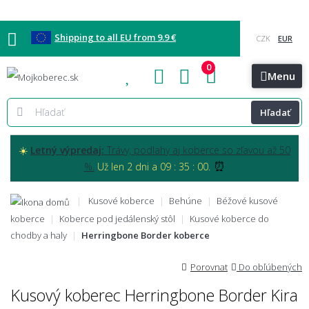
Shipping to all EU from 9.9 €
0
Blog
Vzorkovňa
Bratislava
Kontakt
Menu
Hľadať
☀️
Letný výpredaj:
Trávy, podlahy aj koberce so zľavou až 50
⏰
%.
Už len 2 dni a 09 : 34 : 59.
Kusové koberce
Behúne
Béžové kusové
koberce
Koberce pod jedálenský stôl
Kusové koberce do
chodby a haly
Herringbone Border koberce
Porovnat
Do obľúbených
Kusový koberec Herringbone Border Kira