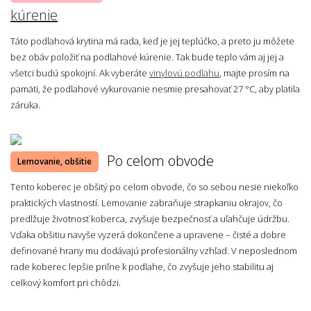
kúrenie
Táto podlahová krytina má rada, keď je jej teplúčko, a preto ju môžete
bez obáv položiť na podlahové kúrenie. Tak bude teplo vám aj jej a
všetci budú spokojní. Ak vyberáte
vinylovú podlahu
, majte prosím na
pamäti, že podlahové vykurovanie nesmie presahovať 27 °C, aby platila
záruka.
Po celom obvode
Lemovanie, obšitie
Tento koberec je obšitý po celom obvode, čo so sebou nesie niekoľko
praktických vlastností. Lemovanie zabraňuje strapkaniu okrajov, čo
predlžuje životnosť koberca, zvyšuje bezpečnosť a uľahčuje údržbu.
Vďaka obšitiu navyše vyzerá dokončene a upravene – čisté a dobre
definované hrany mu dodávajú profesionálny vzhľad. V neposlednom
rade koberec lepšie priľne k podlahe, čo zvyšuje jeho stabilitu aj
celkový komfort pri chôdzi.