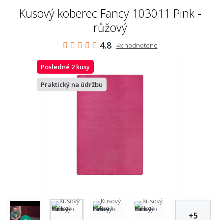
Kusový koberec Fancy 103011 Pink -
růžový
4.8
4x hodnotené
Posledné 2 kusy
Praktický na údržbu
+
5