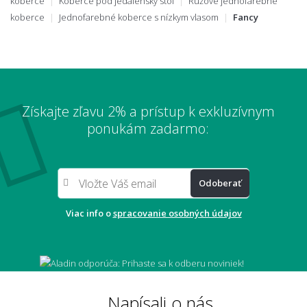
koberce
Koberce pod jedálenský stôl
Ružové jednofarebné
koberce
Jednofarebné koberce s nízkym vlasom
Fancy
Získajte zľavu 2% a prístup k exkluzívnym
ponukám zadarmo:
Odoberať
Viac info o
spracovanie osobných údajov
Napísali o nás