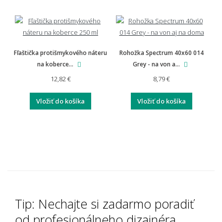
Fľaštička protišmykového náteru
Rohožka Spectrum 40x60 014
na koberce...
Grey - na von a...
12,82 €
8,79 €
Vložiť do košíka
Vložiť do košíka
Tip: Nechajte si zadarmo poradiť
od profesionálneho dizajnéra