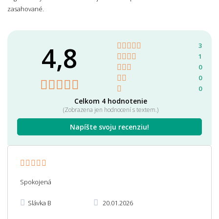
zasahované.
4,8
3
1
0
0
0
Celkom 4 hodnotenie
(Zobrazena jen hodnocení s textem.)
Napíšte svoju recenziu!
Spokojená
Slávka B
20.01.2026