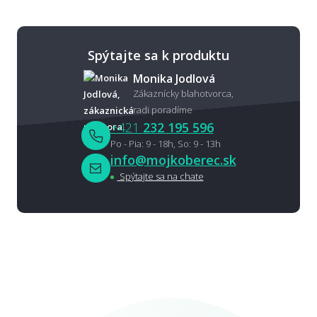
Spýtajte sa k produktu
Monika Jodlová
Zákaznícky blahotvorca,
radi poradíme
+421
232 195 596
Po - Pia: 9 - 18h, So: 9 - 13h
info@mojkoberec.sk
Spýtajte sa na chate