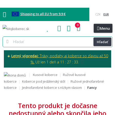
Shipping to all EU from 9.9 €
0
Blog
Vzorkovňa
Bratislava
Kontakt
Menu
Hľadať
☀️
Letný výpredaj:
Trávy, podlahy aj koberce so zľavou až 50
⏰
%.
Už len 1 deň a 11 : 27 : 32.
Kusové koberce
Ružové kusové
koberce
Koberce pod jedálenský stôl
Ružové jednofarebné
koberce
Jednofarebné koberce s nízkym vlasom
Fancy
Tento produkt je dočasne
nedostupný alebo skončila jeho