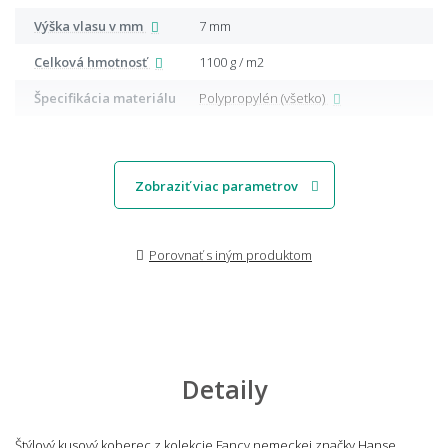
Výška vlasu v mm
7 mm
Celková hmotnosť
1100 g / m2
Špecifikácia materiálu
Polypropylén (všetko)
Zobraziť viac parametrov
Porovnať s iným produktom
Detaily
Štýlový kusový koberec z kolekcie Fancy nemeckej značky Hanse