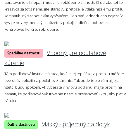
upratovanie už nepatrí medzi ich obľúbené činnosti. O údržbu tohto
krasavca sa totiž nemusíte starať vy, pretože je vďaka nižšiemu profilu
kompatibilný s robotickým vysávačom. Ten naň jednoducho najazdí a
vysaje ho a vy medzitým môžete v pokoji sedieť na pohovke a
kontrolovať ho, či to robí dobre.
Vhodný pre podlahové
Špeciálne vlastnosti
kúrenie
Táto podlahová krytina má rada, keď je jej teplúčko, a preto ju môžete
bez obáv položiť na podlahové kúrenie. Tak bude teplo vám aj jej a
všetci budú spokojní. Ak vyberáte
vinylovú podlahu
, majte prosím na
pamäti, že podlahové vykurovanie nesmie presahovať 27 °C, aby platila
záruka.
Mäkký - príjemný na dotyk
Ďalšie vlastnosti