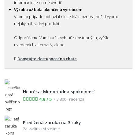
informáciu je nutné overiť
Výroba už bola ukončená výrobcom
V tomto prípade bohužiaľ nie je iná možnosť, než si vybrať
nejaký náhradný produkt.
Odporúčame Vám buď si vybrať z dostupných, vyššie
uvedených alternatív, alebo:
Dopytujte dostupnosť na chate
.
Heuréka: Mimoriadna spokojnosť
4,9 / 5
3 800+ recenzií
Predĺžená záruka na 3 roky
Za kvalitou si stojíme