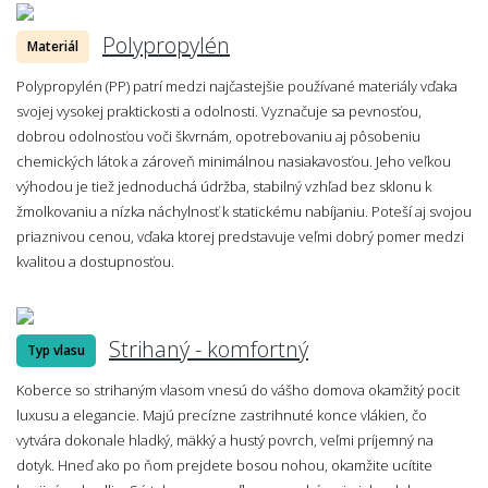
Polypropylén
Materiál
Polypropylén (PP) patrí medzi najčastejšie používané materiály vďaka
svojej vysokej praktickosti a odolnosti. Vyznačuje sa pevnosťou,
dobrou odolnosťou voči škvrnám, opotrebovaniu aj pôsobeniu
chemických látok a zároveň minimálnou nasiakavosťou. Jeho veľkou
výhodou je tiež jednoduchá údržba, stabilný vzhľad bez sklonu k
žmolkovaniu a nízka náchylnosť k statickému nabíjaniu. Poteší aj svojou
priaznivou cenou, vďaka ktorej predstavuje veľmi dobrý pomer medzi
kvalitou a dostupnosťou.
Strihaný - komfortný
Typ vlasu
Koberce so strihaným vlasom vnesú do vášho domova okamžitý pocit
luxusu a elegancie. Majú precízne zastrihnuté konce vlákien, čo
vytvára dokonale hladký, mäkký a hustý povrch, veľmi príjemný na
dotyk. Hneď ako po ňom prejdete bosou nohou, okamžite ucítite