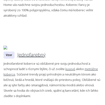
Home vás nadchne svojou jednoduchosťou. Koberec Fancy je
vyrobený zo 100% polypropylénu, vďaka čomu má koberec veľmi
atraktívny vzhľad.
Jednofarebný
Vzor
Jednofarebné koberce sú obľúbené pre svoju jednoduchosť a
schopnosť ladiť s rôznymi štýlmi, či už zvolíte
kusové
alebo
metrážne
koberce
. Súčasné trendy prajú prírodným a neutrálnym tónom ako
béžová, šedá a hnedá, ktoré vnášajú do priestoru pokoj. Obľúbené sú
ale aj sýte farby ako smaragdová, námornícka modrá alebo vínová.
Skvele sa hodia do obývacích izieb, spální aj kancelárií, kde ich ľahko
zladíte s doplnkami.