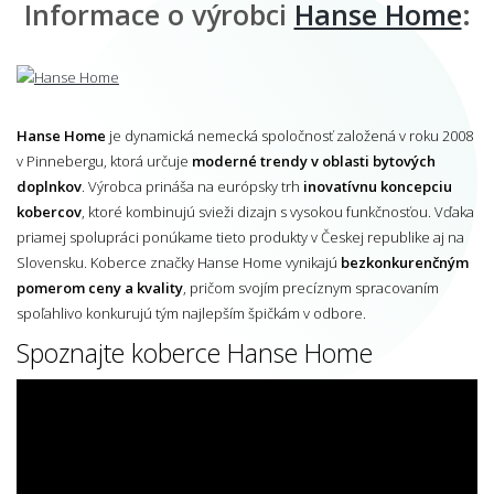
Informace o výrobci
Hanse Home
:
Hanse Home
je dynamická nemecká spoločnosť založená v roku 2008
v Pinnebergu, ktorá určuje
moderné trendy v oblasti bytových
doplnkov
. Výrobca prináša na európsky trh
inovatívnu koncepciu
kobercov
, ktoré kombinujú svieži dizajn s vysokou funkčnosťou. Vďaka
priamej spolupráci ponúkame tieto produkty v Českej republike aj na
Slovensku. Koberce značky Hanse Home vynikajú
bezkonkurenčným
pomerom ceny a kvality
, pričom svojím precíznym spracovaním
spoľahlivo konkurujú tým najlepším špičkám v odbore.
Spoznajte koberce Hanse Home