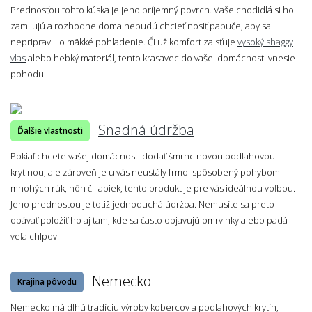
Prednosťou tohto kúska je jeho príjemný povrch. Vaše chodidlá si ho
zamilujú a rozhodne doma nebudú chcieť nosiť papuče, aby sa
nepripravili o mäkké pohladenie. Či už komfort zaisťuje
vysoký shaggy
vlas
alebo hebký materiál, tento krasavec do vašej domácnosti vnesie
pohodu.
Snadná údržba
Ďalšie vlastnosti
Pokiaľ chcete vašej domácnosti dodať šmrnc novou podlahovou
krytinou, ale zároveň je u vás neustály frmol spôsobený pohybom
mnohých rúk, nôh či labiek, tento produkt je pre vás ideálnou voľbou.
Jeho prednosťou je totiž jednoduchá údržba. Nemusíte sa preto
obávať položiť ho aj tam, kde sa často objavujú omrvinky alebo padá
veľa chlpov.
Nemecko
Krajina pôvodu
Nemecko má dlhú tradíciu výroby kobercov a podlahových krytín,