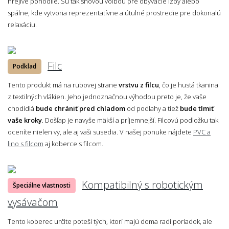
hrejivé pohodlie. Sú tak snovou voľbou pre obývacie izby alebo
spálne, kde vytvoria reprezentatívne a útulné prostredie pre dokonalú
relaxáciu.
Filc
Podklad
Tento produkt má na rubovej strane
vrstvu z filcu
, čo je hustá tkanina
z textilných vlákien. Jeho jednoznačnou výhodou preto je, že vaše
chodidlá
bude chrániť pred chladom
od podlahy a tiež
bude tlmiť
vaše kroky
. Došľap je navyše mäkší a príjemnejší. Filcovú podložku tak
oceníte nielen vy, ale aj vaši susedia. V našej ponuke nájdete
PVC a
lino s filcom
aj koberce s filcom.
Kompatibilný s robotickým
Špeciálne vlastnosti
vysávačom
Tento koberec určite poteší tých, ktorí majú doma radi poriadok, ale