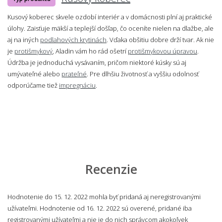
Kusový koberec skvele ozdobí interiér a v domácnosti plní aj praktické
úlohy. Zaisťuje mäkší a teplejší došľap, čo oceníte nielen na dlažbe, ale
aj na iných
podlahových krytinách
. Vďaka obšitiu dobre drží tvar. Ak nie
je
protišmykový
, Aladin vám ho rád ošetrí
protišmykovou úpravou
.
Údržba je jednoduchá vysávaním, pričom niektoré kúsky sú aj
umývateľné alebo
prateľné
. Pre dlhšiu životnosť a vyššiu odolnosť
odporúčame tiež
impregnáciu
.
Recenzie
Hodnotenie do 15. 12. 2022 mohla byť pridaná aj neregistrovanými
užívateľmi. Hodnotenie od 16. 12. 2022 sú overené, pridané iba
registrovanými užívateľmi a nie je do nich správcom akokoľvek