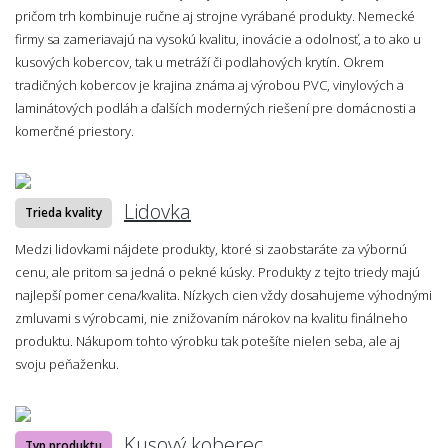
pričom trh kombinuje ručne aj strojne vyrábané produkty. Nemecké
firmy sa zameriavajú na vysokú kvalitu, inovácie a odolnosť, a to ako u
kusových kobercov, tak u metráží či podlahových krytín. Okrem
tradičných kobercov je krajina známa aj výrobou PVC, vinylových a
laminátových podláh a ďalších moderných riešení pre domácnosti a
komerčné priestory.
Lidovka
Trieda kvality
Medzi lidovkami nájdete produkty, ktoré si zaobstaráte za výbornú
cenu, ale pritom sa jedná o pekné kúsky. Produkty z tejto triedy majú
najlepší pomer cena/kvalita. Nízkych cien vždy dosahujeme výhodnými
zmluvami s výrobcami, nie znižovaním nárokov na kvalitu finálneho
produktu. Nákupom tohto výrobku tak potešíte nielen seba, ale aj
svoju peňaženku.
Kusový koberec
Typ produktu