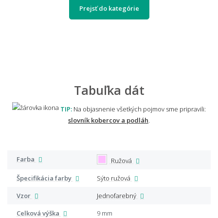
Prejsť do kategórie
Tabuľka dát
TIP:
Na objasnenie všetkých pojmov sme pripravili:
slovník kobercov a podláh
.
Farba
Ružová
Špecifikácia farby
Sýto ružová
Vzor
Jednofarebný
Celková výška
9 mm