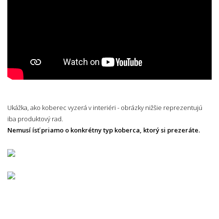
Ukážka, ako koberec vyzerá v interiéri - obrázky nižšie reprezentujú
iba produktový rad.
Nemusí ísť priamo o konkrétny typ koberca, ktorý si prezeráte.