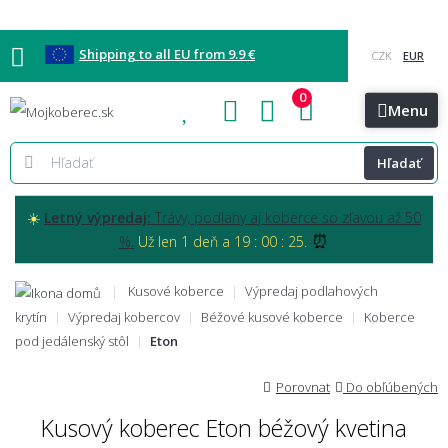
Shipping to all EU from 9.9 €
0
Blog
Vzorkovňa
Bratislava
Kontakt
Menu
Hľadať
☀️
Letný výpredaj:
Trávy, podlahy aj koberce so zľavou až 50
⏰
%.
Už len 1 deň a 19 : 00 : 23.
Kusové koberce
Výpredaj podlahových
krytín
Výpredaj kobercov
Béžové kusové koberce
Koberce
pod jedálenský stôl
Eton
Porovnat
Do obľúbených
Kusový koberec Eton béžový kvetina