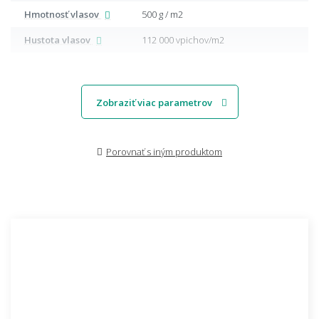
Hmotnosť vlasov
500 g / m2
Hustota vlasov
112 000 vpichov/m2
Zobraziť viac parametrov
Porovnať s iným produktom