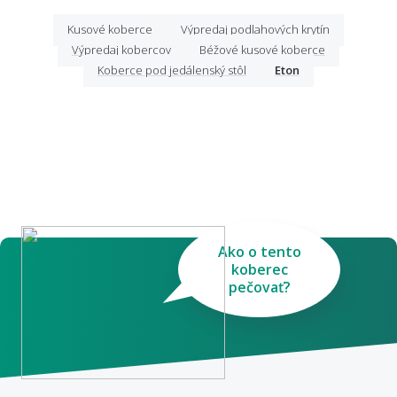
Kusové koberce
Výpredaj podlahových krytín
Výpredaj kobercov
Béžové kusové koberce
Koberce pod jedálenský stôl
Eton
Ako o tento
koberec
pečovať?