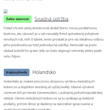
Snadná údržba
Ďalšie vlastnosti
Pokiaľ chcete vašej domácnosti dodať šmrnc novou podlahovou
krytinou, ale zároveň je u vás neustály frmol spôsobený pohybom
mnohých rúk, nôh či labiek, tento produkt je pre vás ideálnou voľbou.
Jeho prednosťou je totiž jednoduchá údržba. Nemusíte sa preto
obávať položiť ho aj tam, kde sa často objavujú omrvinky alebo padá
veľa chlpov.
Holandsko
Krajina pôvodu
Holandsko je známe precíznou strojovou výrobou metrážnych
kobercov a doplnkov strednej až vyššej kvality. Hlavné výrobné
centrum leží pri meste Genemuiden, v pokojnej poľnohospodárskej
oblasti. Okrem metrážnych kobercov sa tu vyrábajú aj niektoré
podlahy, pričom dôraz je kladený na starostlivé spracovanie a
praktickosť výsledného produktu.