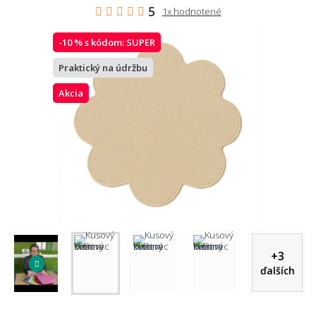
5
1x hodnotené
-10 % s kódom:
SUPER
Praktický na údržbu
Akcia
+
3
ďalších