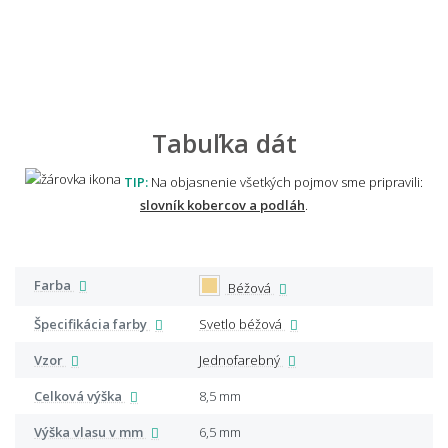
Tabuľka dát
TIP:
Na objasnenie všetkých pojmov sme pripravili:
slovník kobercov a podláh
.
Farba
Béžová
Špecifikácia farby
Svetlo béžová
Vzor
Jednofarebný
Celková výška
8,5 mm
Výška vlasu v mm
6,5 mm