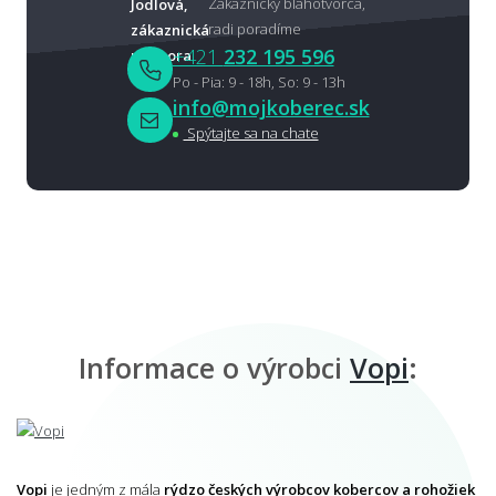
Zákaznícky blahotvorca,
radi poradíme
+421
232 195 596
Po - Pia: 9 - 18h, So: 9 - 13h
info@mojkoberec.sk
Spýtajte sa na chate
Informace o výrobci
Vopi
:
Vopi
je jedným z mála
rýdzo českých výrobcov kobercov a rohožiek