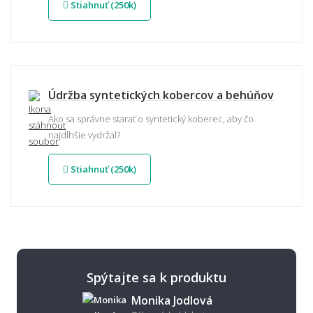
Stiahnuť (250k)
Údržba syntetických kobercov a behúňov
Ako sa správne starať o syntetický koberec, aby čo
najdlhšie vydržal?
Stiahnuť (250k)
Spýtajte sa k produktu
Monika Jodlová