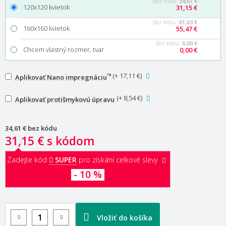
Bez kódu:
34,61 €
120x120 kvietok
31,15 €
Bez kódu:
61,63 €
160x160 kvietok
55,47 €
Bez kódu:
0,00 €
Chcem vlastný rozmer, tvar
0,00 €
™
(
+ 17,11 €
)
Aplikovať Nano impregnáciu
(
+ 8,54 €
)
Aplikovať protišmykovú úpravu
34,61 €
bez kódu
31,15 €
s kódom
Zadejte kód
SUPER
pro získání celkové slevy
- 10 %
Vložiť do košíka