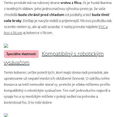
Tento produkt má na rubovej strane
vrstvu z filcu
, čo je hustá tkanina
z textilných vlákien. Jeho jednoznačnou výhodou preto je, že vaše
chodidlá
bude chrániť pred chladom
od podlahy a tiež
bude tlmiť
vaše kroky
. Došľap je navyše mäkší a príjemnejší. Filcovú podložku tak
oceníte nielen vy, ale aj vaši susedia. V našej ponuke nájdete
PVC a
lino s filcom
aj koberce s filcom.
Kompatibilný s robotickým
Špeciálne vlastnosti
vysávačom
Tento koberec určite poteší tých, ktorí majú doma radi poriadok, ale
upratovanie už nepatrí medzi ich obľúbené činnosti. O údržbu tohto
krasavca sa totiž nemusíte starať vy, pretože je vďaka nižšiemu profilu
kompatibilný s robotickým vysávačom. Ten naň jednoducho najazdí a
vysaje ho a vy medzitým môžete v pokoji sedieť na pohovke a
kontrolovať ho, či to robí dobre.