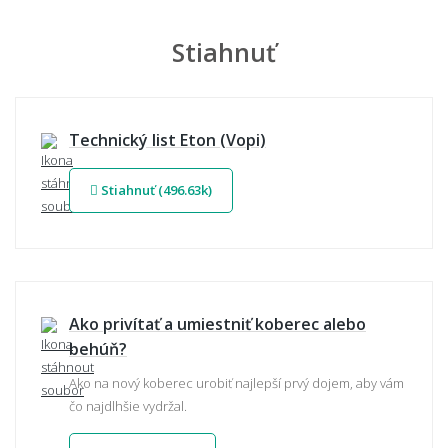
Stiahnuť
Technický list Eton (Vopi)
Stiahnuť (496.63k)
Ako privítať a umiestniť koberec alebo
behúň?
Ako na nový koberec urobiť najlepší prvý dojem, aby vám
čo najdlhšie vydržal.