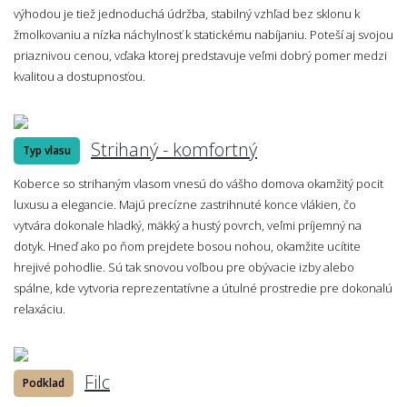
výhodou je tiež jednoduchá údržba, stabilný vzhľad bez sklonu k
žmolkovaniu a nízka náchylnosť k statickému nabíjaniu. Poteší aj svojou
priaznivou cenou, vďaka ktorej predstavuje veľmi dobrý pomer medzi
kvalitou a dostupnosťou.
Strihaný - komfortný
Typ vlasu
Koberce so strihaným vlasom vnesú do vášho domova okamžitý pocit
luxusu a elegancie. Majú precízne zastrihnuté konce vlákien, čo
vytvára dokonale hladký, mäkký a hustý povrch, veľmi príjemný na
dotyk. Hneď ako po ňom prejdete bosou nohou, okamžite ucítite
hrejivé pohodlie. Sú tak snovou voľbou pre obývacie izby alebo
spálne, kde vytvoria reprezentatívne a útulné prostredie pre dokonalú
relaxáciu.
Filc
Podklad