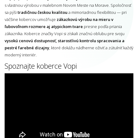
s vlastnou výrobou v malebnom Novom Meste na Morave. Spoločnosť
sa pýši
tradičnou českou kvalitou
a mimoriadnou flexibilitou — pri
väčšine kobercov umožňuje
zákazkovú výrobu na mieru v
ľubovoľnom rozmere aj atypickom tvare
presne podľa priania
zákazníka. Koberce značky Vopi si získali značnú obľubu pre svoju
vysokú cenovú dostupnosť, starostlivú kontrolu spracovania a
pestré farebné dizajny
, ktoré dokážu nádherne oživiť a zútulniť každý
moderný interiér.
Spoznajte koberce Vopi