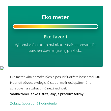
Eko meter
Eko favorit
Výborná voľba, ktorá má nízku záťaž na prostredí a
zároveň dáva zmysel aj prakticky.
Eko meter vám pomôže rýchlo posúdiť udržateľnosť produktu.
Hodnotí pôvod, ekologickú stopu, možnosť opätovného
spracovania a zdravotnú nezávadnosť.
Vďaka tomu ľahko zistíte, aký je produkt šetrný.
Zobraziť podrobné hodnotenie