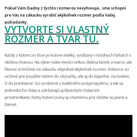
Pokiaľ Vám žiadny z týchto rozmerov nevyhovuje,
sme schopní
pre Vás na zákazku vyrobiť akýkoľvek rozmer podľa Vašej
požiadavky.
VYTVORTE SI VLASTNÝ
ROZMER A TVAR TU.
Každý z kobercov Eton je krásne mäkký, vyrábaný v módnych farbách s
obšitou hranou. Na výber máte medzi veľkou škálou farieb a tvarov, ale
hlavne si môžete na zákazku objednať akýkoľvek rozmer. Koberce sú
určené pre použitie nielen do obývačky, ale aj do kúpeľne, na toaletu
či do predsiene. Sú vyrobené z kvalitného polypropylénu, a tak sa
jednoducho čistia a udržiavajú aj klasickými čistiacimi
prostriedkami. Farby kobercoviny aj chemlonu pre obšitie sú jasné a
žiarivé.