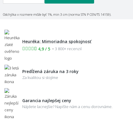
Odchýlka v rozmere môže byť 1%, min 3 cm (norma STN P CEN/TS 14159).
Heuréka: Mimoriadna spokojnosť
4,9 / 5
3 800+ recenzií
Predĺžená záruka na 3 roky
Za kvalitou si stojíme
Garancia najlepšej ceny
Nájdete lacnejšie? Napíšte nám a cenu dorovnáme.