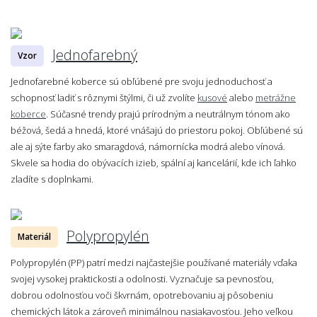
Jednofarebný
Vzor
Jednofarebné koberce sú obľúbené pre svoju jednoduchosť a
schopnosť ladiť s rôznymi štýlmi, či už zvolíte
kusové
alebo
metrážne
koberce
. Súčasné trendy prajú prírodným a neutrálnym tónom ako
béžová, šedá a hnedá, ktoré vnášajú do priestoru pokoj. Obľúbené sú
ale aj sýte farby ako smaragdová, námornícka modrá alebo vínová.
Skvele sa hodia do obývacích izieb, spální aj kancelárií, kde ich ľahko
zladíte s doplnkami.
Polypropylén
Materiál
Polypropylén (PP) patrí medzi najčastejšie používané materiály vďaka
svojej vysokej praktickosti a odolnosti. Vyznačuje sa pevnosťou,
dobrou odolnosťou voči škvrnám, opotrebovaniu aj pôsobeniu
chemických látok a zároveň minimálnou nasiakavosťou. Jeho veľkou