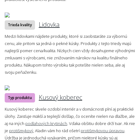
Lidovka
Trieda kvality
Medzi lidovkami nájdete produkty, ktoré si zaobstaráte za výbornú
cenu, ale pritom sa jedná o pekné kúsky. Produkty z tejto triedy majú
najlepší pomer cena/kvalita. Nízkych cien vždy dosahujeme výhodnými
zmluvami s výrobcami, nie znižovaním nárokov na kvalitu finálneho
produktu. Nákupom tohto výrobku tak potešíte nielen seba, ale aj
svoju peňaženku.
Kusový koberec
Typ produktu
Kusový koberec skvele ozdobí interiér a v domácnosti plní aj praktické
úlohy. Zaisťuje mäkší a teplejší došľap, čo oceníte nielen na dlažbe, ale
aj na iných
podlahových krytinách
. Vďaka obšitiu dobre drží tvar. Ak nie
je
protišmykový
, Aladin vám ho rád ošetrí
protišmykovou úpravou
.
Údržba je jednoduchá vysávaním, pričom niektoré kúsky sú aj