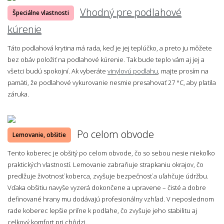
Vhodný pre podlahové
Špeciálne vlastnosti
kúrenie
Táto podlahová krytina má rada, keď je jej teplúčko, a preto ju môžete
bez obáv položiť na podlahové kúrenie. Tak bude teplo vám aj jej a
všetci budú spokojní. Ak vyberáte
vinylovú podlahu
, majte prosím na
pamäti, že podlahové vykurovanie nesmie presahovať 27 °C, aby platila
záruka.
Po celom obvode
Lemovanie, obšitie
Tento koberec je obšitý po celom obvode, čo so sebou nesie niekoľko
praktických vlastností. Lemovanie zabraňuje strapkaniu okrajov, čo
predlžuje životnosť koberca, zvyšuje bezpečnosť a uľahčuje údržbu.
Vďaka obšitiu navyše vyzerá dokončene a upravene – čisté a dobre
definované hrany mu dodávajú profesionálny vzhľad. V neposlednom
rade koberec lepšie priľne k podlahe, čo zvyšuje jeho stabilitu aj
celkový komfort pri chôdzi.