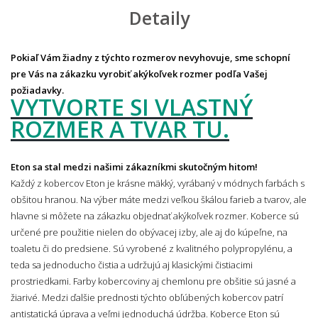
Detaily
Pokiaľ Vám žiadny z týchto rozmerov nevyhovuje,
sme schopní
pre Vás na zákazku vyrobiť akýkoľvek rozmer podľa Vašej
požiadavky.
VYTVORTE SI VLASTNÝ
ROZMER A TVAR TU.
Eton sa stal medzi našimi zákazníkmi skutočným hitom!
Každý z kobercov Eton je krásne mäkký, vyrábaný v módnych farbách s
obšitou hranou. Na výber máte medzi veľkou škálou farieb a tvarov, ale
hlavne si môžete na zákazku objednať akýkoľvek rozmer. Koberce sú
určené pre použitie nielen do obývacej izby, ale aj do kúpeľne, na
toaletu či do predsiene. Sú vyrobené z kvalitného polypropylénu, a
teda sa jednoducho čistia a udržujú aj klasickými čistiacimi
prostriedkami. Farby kobercoviny aj chemlonu pre obšitie sú jasné a
žiarivé. Medzi ďalšie prednosti týchto obľúbených kobercov patrí
antistatická úprava a veľmi jednoduchá údržba. Koberce Eton sú