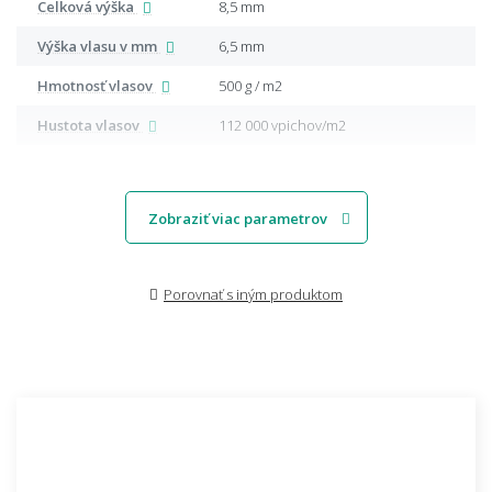
Celková výška
8,5 mm
Výška vlasu v mm
6,5 mm
Hmotnosť vlasov
500 g / m2
Hustota vlasov
112 000 vpichov/m2
Zobraziť viac parametrov
Porovnať s iným produktom