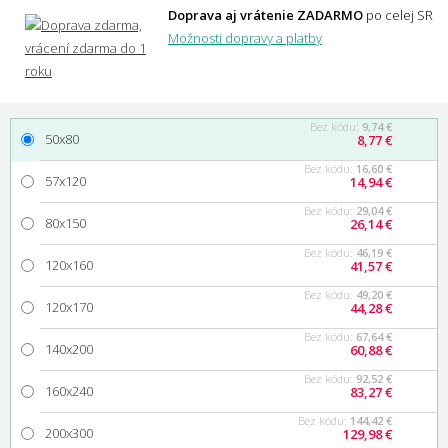
Doprava aj vrátenie ZADARMO
po celej SR
Možnosti dopravy a platby
Bez kódu:
9,74 €
50x80
8,77 €
Bez kódu:
16,60 €
57x120
14,94 €
Bez kódu:
29,04 €
80x150
26,14 €
Bez kódu:
46,19 €
120x160
41,57 €
Bez kódu:
49,20 €
120x170
44,28 €
Bez kódu:
67,64 €
140x200
60,88 €
Bez kódu:
92,52 €
160x240
83,27 €
Bez kódu:
144,42 €
200x300
129,98 €