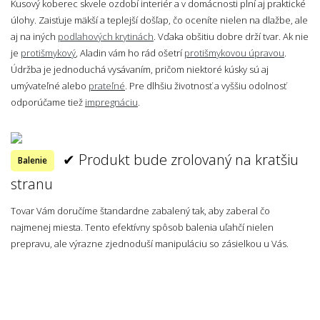
Kusový koberec skvele ozdobí interiér a v domácnosti plní aj praktické
úlohy. Zaisťuje mäkší a teplejší došľap, čo oceníte nielen na dlažbe, ale
aj na iných
podlahových krytinách
. Vďaka obšitiu dobre drží tvar. Ak nie
je
protišmykový
, Aladin vám ho rád ošetrí
protišmykovou úpravou
.
Údržba je jednoduchá vysávaním, pričom niektoré kúsky sú aj
umývateľné alebo
prateľné
. Pre dlhšiu životnosť a vyššiu odolnosť
odporúčame tiež
impregnáciu
.
✔ Produkt bude zrolovaný na kratšiu
Balenie
stranu
Tovar Vám doručíme štandardne zabalený tak, aby zaberal čo
najmenej miesta. Tento efektívny spôsob balenia uľahčí nielen
prepravu, ale výrazne zjednoduší manipuláciu so zásielkou u Vás.