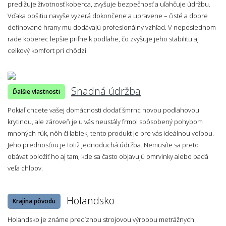
predlžuje životnosť koberca, zvyšuje bezpečnosť a uľahčuje údržbu.
Vďaka obšitiu navyše vyzerá dokončene a upravene – čisté a dobre
definované hrany mu dodávajú profesionálny vzhľad. V neposlednom
rade koberec lepšie priľne k podlahe, čo zvyšuje jeho stabilitu aj
celkový komfort pri chôdzi.
Snadná údržba
Ďalšie vlastnosti
Pokiaľ chcete vašej domácnosti dodať šmrnc novou podlahovou
krytinou, ale zároveň je u vás neustály frmol spôsobený pohybom
mnohých rúk, nôh či labiek, tento produkt je pre vás ideálnou voľbou.
Jeho prednosťou je totiž jednoduchá údržba. Nemusíte sa preto
obávať položiť ho aj tam, kde sa často objavujú omrvinky alebo padá
veľa chlpov.
Holandsko
Krajina pôvodu
Holandsko je známe precíznou strojovou výrobou metrážnych