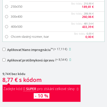
Bez kódu:
210,90 €
250x350
189,81 €
Bez kódu:
288,96 €
300x400
260,06 €
Bez kódu:
481,54 €
400x500
433,39 €
Bez kódu:
0,00 €
Chcem vlastný rozmer, tvar
0,00 €
™
(
+ 17,11 €
)
Aplikovať Nano impregnáciu
(
+ 8,54 €
)
Aplikovať protišmykovú úpravu
9,74 €
bez kódu
8,77 €
s kódom
Zadejte kód
SUPER
pro získání celkové slevy
- 10 %