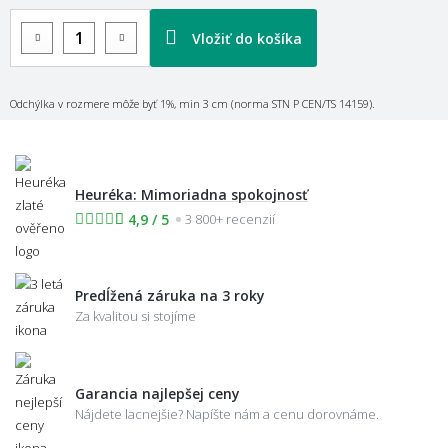
Vložiť do košíka
Odchýlka v rozmere môže byť 1%, min 3 cm (norma STN P CEN/TS 14159).
Heuréka: Mimoriadna spokojnosť
4,9 / 5
3 800+ recenzií
Predĺžená záruka na 3 roky
Za kvalitou si stojíme
Garancia najlepšej ceny
Nájdete lacnejšie? Napíšte nám a cenu dorovnáme.