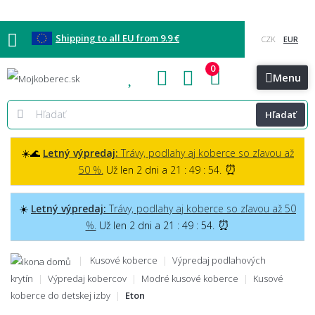
Shipping to all EU from 9.9 €
0
Blog
Vzorkovňa
Bratislava
Kontakt
Menu
Hľadať
☀️🌊
Letný výpredaj:
Trávy, podlahy aj koberce so zľavou až
⏰
50 %.
Už len 2 dni a 21 : 49 : 53.
☀️
Letný výpredaj:
Trávy, podlahy aj koberce so zľavou až 50
⏰
%.
Už len 2 dni a 21 : 49 : 53.
Kusové koberce
Výpredaj podlahových
krytín
Výpredaj kobercov
Modré kusové koberce
Kusové
koberce do detskej izby
Eton