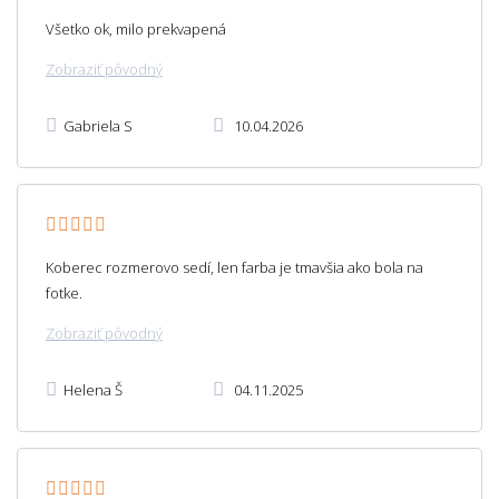
Všetko ok, milo prekvapená
Zobraziť pôvodný
Gabriela S
10.04.2026
Koberec rozmerovo sedí, len farba je tmavšia ako bola na
fotke.
Zobraziť pôvodný
Helena Š
04.11.2025