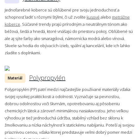
Jednofarebné koberce sú obľúbené pre svoju jednoduchosť a
schopnosť ladiť s rôznymi štýlmi, či už zvolíte
kusové
alebo
metrážne
koberce
. Súčasné trendy prajú prírodným a neutrálnym tónom ako
béžová, šedá a hnedá, ktoré vnášajú do priestoru pokoj. Obľúbené sú
ale aj sýte farby ako smaragdová, námornícka modrá alebo vínová.
Skvele sa hodia do obývacích izieb, spální aj kancelárií, kde ich ľahko
zladíte s doplnkami.
Polypropylén
Materiál
Polypropylén (PP) patrí medzi najčastejšie používané materiály vďaka
svojej vysokej praktickosti a odolnosti. Vyznačuje sa pevnosťou,
dobrou odolnosťou voči škvrnám, opotrebovaniu aj pôsobeniu
chemických látok a zároveň minimálnou nasiakavosťou. Jeho veľkou
výhodou je tiež jednoduchá údržba, stabilný vzhľad bez sklonu k
žmolkovaniu a nízka náchylnosť k statickému nabíjaniu. Poteší aj svojou
priaznivou cenou, vďaka ktorej predstavuje veľmi dobrý pomer medzi