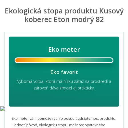
Ekologická stopa produktu Kusový
koberec Eton modrý 82
Eko meter
Eko favorit
Výborná voľba, ktorá má nízku záťaž na prostredí a
zároveň dáva zmysel aj prakticky.
Eko meter vám pomôže rýchlo posúdiť udržateľnosť produktu.
Hodnotí pôvod, ekologickú stopu, možnosť opätovného