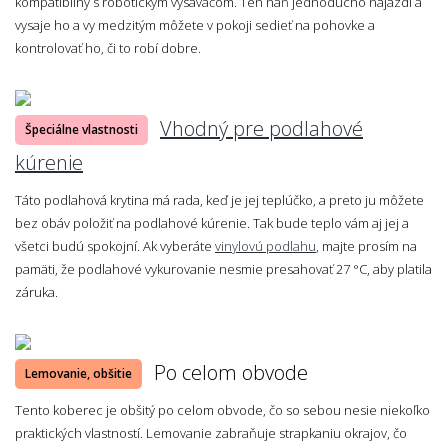
kompatibilný s robotickým vysávačom. Ten naň jednoducho najazdí a
vysaje ho a vy medzitým môžete v pokoji sedieť na pohovke a
kontrolovať ho, či to robí dobre.
Vhodný pre podlahové
Špeciálne vlastnosti
kúrenie
Táto podlahová krytina má rada, keď je jej teplúčko, a preto ju môžete
bez obáv položiť na podlahové kúrenie. Tak bude teplo vám aj jej a
všetci budú spokojní. Ak vyberáte
vinylovú podlahu
, majte prosím na
pamäti, že podlahové vykurovanie nesmie presahovať 27 °C, aby platila
záruka.
Po celom obvode
Lemovanie, obšitie
Tento koberec je obšitý po celom obvode, čo so sebou nesie niekoľko
praktických vlastností. Lemovanie zabraňuje strapkaniu okrajov, čo