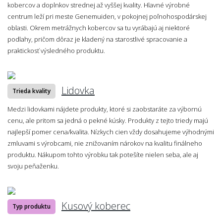
kobercov a doplnkov strednej až vyššej kvality. Hlavné výrobné
centrum leží pri meste Genemuiden, v pokojnej poľnohospodárskej
oblasti. Okrem metrážnych kobercov sa tu vyrábajú aj niektoré
podlahy, pričom dôraz je kladený na starostlivé spracovanie a
praktickosť výsledného produktu.
Lidovka
Trieda kvality
Medzi lidovkami nájdete produkty, ktoré si zaobstaráte za výbornú
cenu, ale pritom sa jedná o pekné kúsky. Produkty z tejto triedy majú
najlepší pomer cena/kvalita. Nízkych cien vždy dosahujeme výhodnými
zmluvami s výrobcami, nie znižovaním nárokov na kvalitu finálneho
produktu. Nákupom tohto výrobku tak potešíte nielen seba, ale aj
svoju peňaženku.
Kusový koberec
Typ produktu