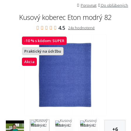
Porovnat
Do obľúbených
Kusový koberec Eton modrý 82
4.5
24x hodnotené
-10 % s kódom:
SUPER
Praktický na údržbu
Akcia
+
6