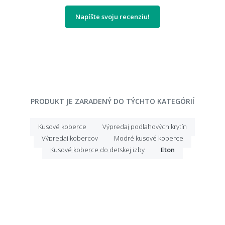
Napíšte svoju recenziu!
PRODUKT JE ZARADENÝ DO TÝCHTO KATEGÓRIÍ
Kusové koberce
Výpredaj podlahových krytín
Výpredaj kobercov
Modré kusové koberce
Kusové koberce do detskej izby
Eton