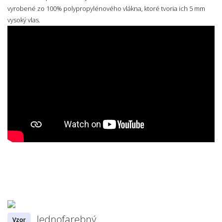
vyrobené zo 100% polypropylénového vlákna, ktoré tvoria ich 5 mm
vysoký vlas.
Jednofarebný
Vzor