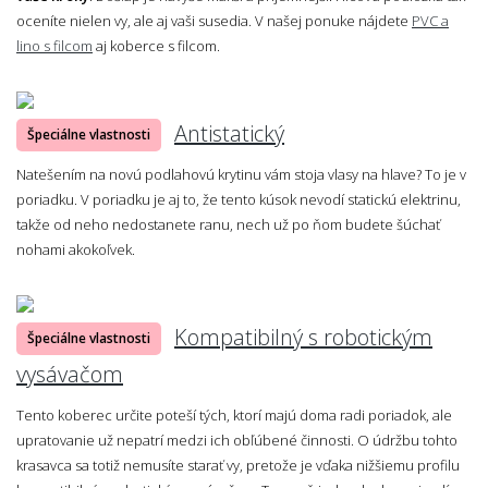
oceníte nielen vy, ale aj vaši susedia. V našej ponuke nájdete
PVC a
lino s filcom
aj koberce s filcom.
Antistatický
Špeciálne vlastnosti
Natešením na novú podlahovú krytinu vám stoja vlasy na hlave? To je v
poriadku. V poriadku je aj to, že tento kúsok nevodí statickú elektrinu,
takže od neho nedostanete ranu, nech už po ňom budete šúchať
nohami akokoľvek.
Kompatibilný s robotickým
Špeciálne vlastnosti
vysávačom
Tento koberec určite poteší tých, ktorí majú doma radi poriadok, ale
upratovanie už nepatrí medzi ich obľúbené činnosti. O údržbu tohto
krasavca sa totiž nemusíte starať vy, pretože je vďaka nižšiemu profilu