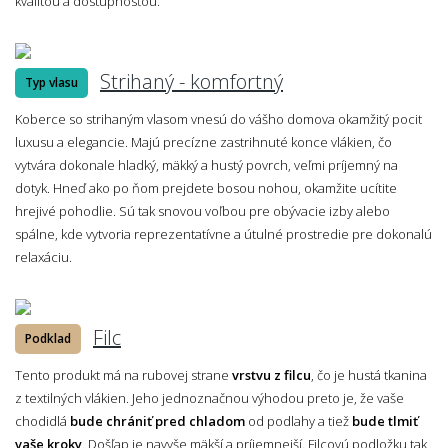
kvalitou a dostupnosťou.
Strihaný - komfortný
Typ vlasu
Koberce so strihaným vlasom vnesú do vášho domova okamžitý pocit
luxusu a elegancie. Majú precízne zastrihnuté konce vlákien, čo
vytvára dokonale hladký, mäkký a hustý povrch, veľmi príjemný na
dotyk. Hneď ako po ňom prejdete bosou nohou, okamžite ucítite
hrejivé pohodlie. Sú tak snovou voľbou pre obývacie izby alebo
spálne, kde vytvoria reprezentatívne a útulné prostredie pre dokonalú
relaxáciu.
Filc
Podklad
Tento produkt má na rubovej strane
vrstvu z filcu
, čo je hustá tkanina
z textilných vlákien. Jeho jednoznačnou výhodou preto je, že vaše
chodidlá
bude chrániť pred chladom
od podlahy a tiež
bude tlmiť
vaše kroky
. Došľap je navyše mäkší a príjemnejší. Filcovú podložku tak