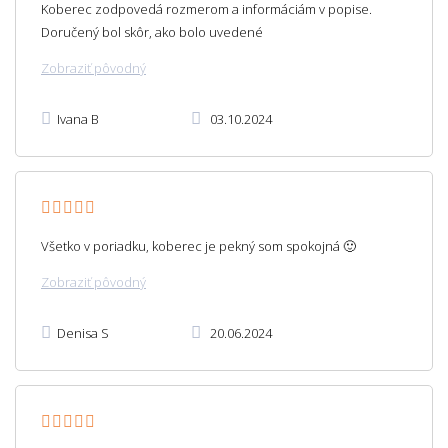
Koberec zodpovedá rozmerom a informáciám v popise.
Doručený bol skôr, ako bolo uvedené
Zobraziť pôvodný
Ivana B
03.10.2024
Všetko v poriadku, koberec je pekný som spokojná 🙂
Zobraziť pôvodný
Denisa S
20.06.2024