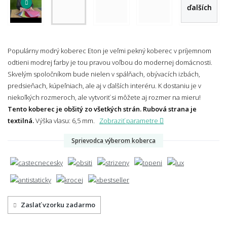
ďalších
Populárny modrý koberec Eton je veľmi pekný koberec v príjemnom
odtieni modrej farby je tou pravou voľbou do modernej domácnosti.
Skvelým spoločníkom bude nielen v spálňach, obývacích izbách,
predsieňach, kúpeľniach, ale aj v ďalších interéru. K dostaniu je v
niekoľkých rozmeroch, ale vytvoriť si môžete aj rozmer na mieru!
Tento koberec je obšitý zo všetkých strán. Rubová strana je
textilná.
Výška vlasu: 6,5 mm.
Zobraziť parametre
Sprievodca výberom koberca
Zaslať vzorku zadarmo