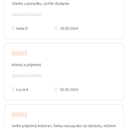
Všetko v poriadku, rýchle dodanie.
Zobraziť pôvodný
Iveta D
26.03.2024
krásny a príjemný
Zobraziť pôvodný
Lucia K
02.02.2024
Veľmi príjemný koberec, farba naozaj ako na obrázku, môžem