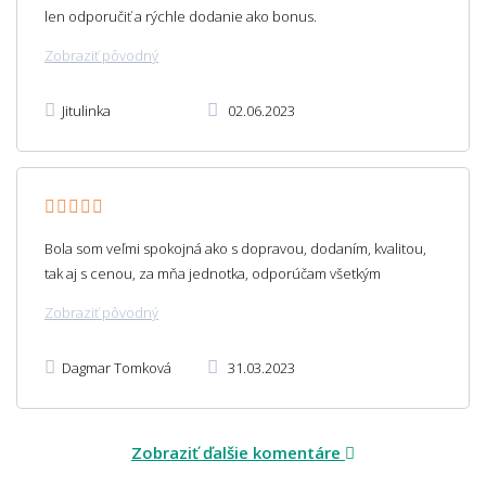
len odporučiť a rýchle dodanie ako bonus.
Zobraziť pôvodný
Jitulinka
02.06.2023
Bola som veľmi spokojná ako s dopravou, dodaním, kvalitou,
tak aj s cenou, za mňa jednotka, odporúčam všetkým
Zobraziť pôvodný
Dagmar Tomková
31.03.2023
Zobraziť ďalšie komentáre