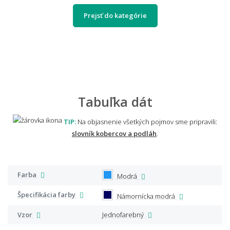
Prejsť do kategórie
Tabuľka dát
TIP:
Na objasnenie všetkých pojmov sme pripravili:
slovník kobercov a podláh
.
Farba
Modrá
Špecifikácia farby
Námornícka modrá
Vzor
Jednofarebný