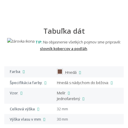
Tabuľka dát
TIP:
Na objasnenie všetkých pojmov sme pripravili:
slovník kobercov a podláh
.
Farba
Hnedá
Špecifikácia farby
Hnedá s nádychom do béžova
Vzor
Melír
Jednofarebný
Celková výška
32 mm
Výška vlasu v mm
30 mm