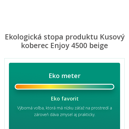
Ekologická stopa produktu Kusový
koberec Enjoy 4500 beige
Eko meter
Eko favorit
Výborná voľba, ktorá má nízku záťaž na prostredí a
zároveň dáva zmysel aj prakticky.