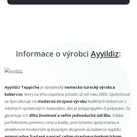
Informace o výrobci
Ayyildiz
:
Ayyildiz Teppiche
je dynamický
nemecko-turecký výrobca
kobercov
, ktorý na trhu úspešne pôsobí už od roku 2005. Spoločnosť
sa špecializuje na
modernú strojovú výrobu
kvalitných kobercov z
odolných syntetických materiálov, ako je polypropylén či polyester, čo
garantuje ich
dlhú životnosť a veľmi jednoduchú údržbu
. Vďaka
perfektnému pomeru ceny a kvality, precíznemu spracovaniu a
atraktívnym moderným aj klasickým dizajnom sú koberce Ayyildiz
mimoriadne žiadané naprieč celým stredoeurópskym trhom
.