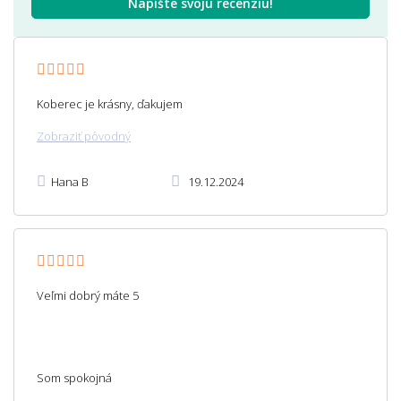
Napíšte svoju recenziu!
Koberec je krásny, ďakujem
Zobraziť pôvodný
Hana B
19.12.2024
Veľmi dobrý máte 5
Som spokojná