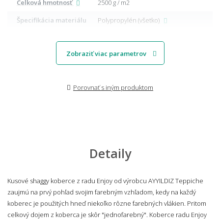
Celková hmotnosť
2500 g / m2
Špecifikácia materiálu
Polypropylén (všetko)
Zobraziť viac parametrov
Porovnať s iným produktom
Detaily
Kusové shaggy koberce z radu Enjoy od výrobcu AYYILDIZ Teppiche
zaujmú na prvý pohľad svojim farebným vzhľadom, kedy na každý
koberec je použitých hneď niekoľko rôzne farebných vlákien. Pritom
celkový dojem z koberca je skôr "jednofarebný". Koberce radu Enjoy