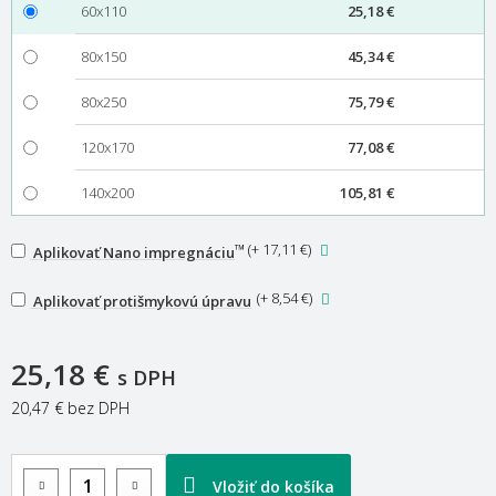
60x110
25,18 €
80x150
45,34 €
80x250
75,79 €
120x170
77,08 €
140x200
105,81 €
™
(
+ 17,11 €
)
Aplikovať Nano impregnáciu
(
+ 8,54 €
)
Aplikovať protišmykovú úpravu
25,18 €
s DPH
20,47 €
bez DPH
Vložiť do košíka