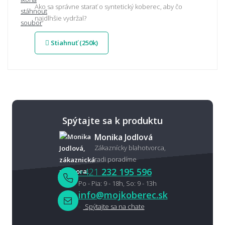
Ako sa správne starať o syntetický koberec, aby čo
najdlhšie vydržal?
Stiahnuť (250k)
Spýtajte sa k produktu
Monika Jodlová
Zákaznícky blahotvorca,
radi poradíme
+421
232 195 596
Po - Pia: 9 - 18h, So: 9 - 13h
info@mojkoberec.sk
Spýtajte sa na chate