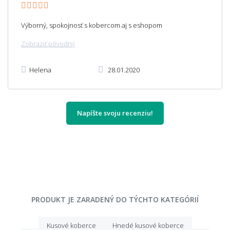
Výborný, spokojnosť s kobercom aj s eshopom
Zobraziť pôvodný
Helena
28.01.2020
Napíšte svoju recenziu!
PRODUKT JE ZARADENÝ DO TÝCHTO KATEGÓRIÍ
Kusové koberce
Hnedé kusové koberce