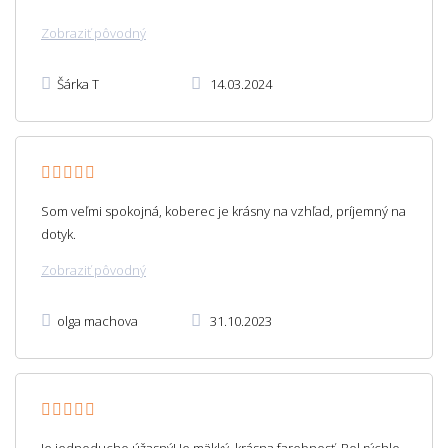
Zobraziť pôvodný
Šárka T
14.03.2024
Som veľmi spokojná, koberec je krásny na vzhľad, príjemný na
dotyk.
Zobraziť pôvodný
olga machova
31.10.2023
Je jednoducho úžasný! Je mäkký, krásna farebnosť. Bol rýchlo