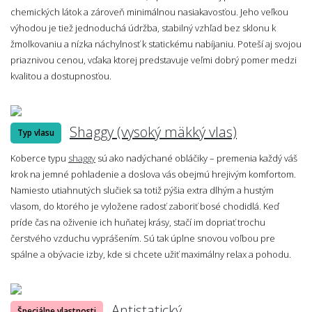
chemických látok a zároveň minimálnou nasiakavosťou. Jeho veľkou
výhodou je tiež jednoduchá údržba, stabilný vzhľad bez sklonu k
žmolkovaniu a nízka náchylnosť k statickému nabíjaniu. Poteší aj svojou
priaznivou cenou, vďaka ktorej predstavuje veľmi dobrý pomer medzi
kvalitou a dostupnosťou.
Shaggy (vysoký mäkký vlas)
Typ vlasu
Koberce typu
shaggy
sú ako nadýchané obláčiky – premenia každý váš
krok na jemné pohladenie a doslova vás obejmú hrejivým komfortom.
Namiesto utiahnutých slučiek sa totiž pýšia extra dlhým a hustým
vlasom, do ktorého je vyložene radosť zaboriť bosé chodidlá. Keď
príde čas na oživenie ich huňatej krásy, stačí im dopriať trochu
čerstvého vzduchu vyprášením. Sú tak úplne snovou voľbou pre
spálne a obývacie izby, kde si chcete užiť maximálny relax a pohodu.
Antistatický
Špeciálne vlastnosti