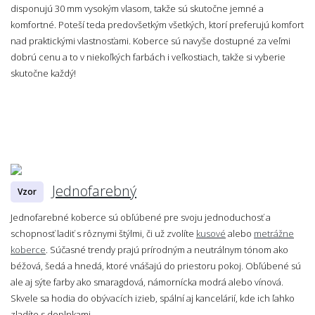
disponujú 30 mm vysokým vlasom, takže sú skutočne jemné a
komfortné. Poteší teda predovšetkým všetkých, ktorí preferujú komfort
nad praktickými vlastnosťami. Koberce sú navyše dostupné za veľmi
dobrú cenu a to v niekoľkých farbách i veľkostiach, takže si vyberie
skutočne každý!
Jednofarebný
Vzor
Jednofarebné koberce sú obľúbené pre svoju jednoduchosť a
schopnosť ladiť s rôznymi štýlmi, či už zvolíte
kusové
alebo
metrážne
koberce
. Súčasné trendy prajú prírodným a neutrálnym tónom ako
béžová, šedá a hnedá, ktoré vnášajú do priestoru pokoj. Obľúbené sú
ale aj sýte farby ako smaragdová, námornícka modrá alebo vínová.
Skvele sa hodia do obývacích izieb, spální aj kancelárií, kde ich ľahko
zladíte s doplnkami.