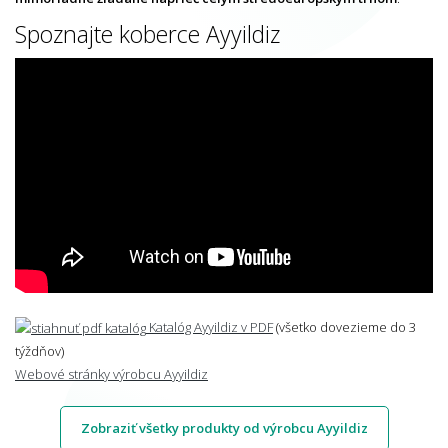
Spoznajte koberce Ayyildiz
Katalóg Ayyildiz v PDF
(všetko dovezieme do 3
týždňov)
Webové stránky výrobcu Ayyildiz
Zobraziť všetky produkty od výrobcu Ayyildiz