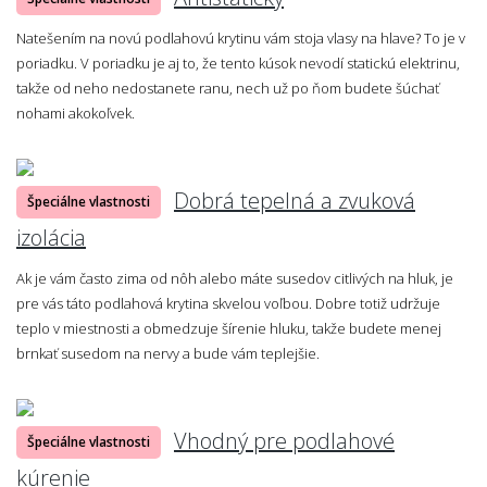
Natešením na novú podlahovú krytinu vám stoja vlasy na hlave? To je v
poriadku. V poriadku je aj to, že tento kúsok nevodí statickú elektrinu,
takže od neho nedostanete ranu, nech už po ňom budete šúchať
nohami akokoľvek.
Dobrá tepelná a zvuková
Špeciálne vlastnosti
izolácia
Ak je vám často zima od nôh alebo máte susedov citlivých na hluk, je
pre vás táto podlahová krytina skvelou voľbou. Dobre totiž udržuje
teplo v miestnosti a obmedzuje šírenie hluku, takže budete menej
brnkať susedom na nervy a bude vám teplejšie.
Vhodný pre podlahové
Špeciálne vlastnosti
kúrenie