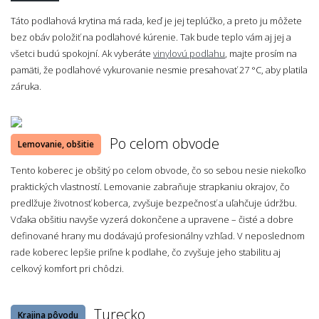
Táto podlahová krytina má rada, keď je jej teplúčko, a preto ju môžete
bez obáv položiť na podlahové kúrenie. Tak bude teplo vám aj jej a
všetci budú spokojní. Ak vyberáte
vinylovú podlahu
, majte prosím na
pamäti, že podlahové vykurovanie nesmie presahovať 27 °C, aby platila
záruka.
Po celom obvode
Lemovanie, obšitie
Tento koberec je obšitý po celom obvode, čo so sebou nesie niekoľko
praktických vlastností. Lemovanie zabraňuje strapkaniu okrajov, čo
predlžuje životnosť koberca, zvyšuje bezpečnosť a uľahčuje údržbu.
Vďaka obšitiu navyše vyzerá dokončene a upravene – čisté a dobre
definované hrany mu dodávajú profesionálny vzhľad. V neposlednom
rade koberec lepšie priľne k podlahe, čo zvyšuje jeho stabilitu aj
celkový komfort pri chôdzi.
Turecko
Krajina pôvodu