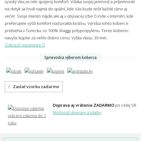
vysoký vlas as ním spojený komfort. Vďaka svojej jemnosť a príjemnosti
na dotyk sa hodí najmä do spální, kde Vás bude tešiť každé ráno aj
večer. Svoje miesto nájde ale aj v obývacej izbe či inde v interiéri, kde
preferujete vyšší komfort nad praktickosťou. Výroba tohto koberce
prebieha v Turecku zo 100% shaggy polypropylénu. Tento koberec
navyše kúpite za veľmi dobrú cenu.
Výška vlasu: 30 mm.
Zobraziť parametre
Sprievodca výberom koberca
Zaslať vzorku zadarmo
Doprava aj vrátenie ZADARMO
po celej SR
Možnosti dopravy a platby