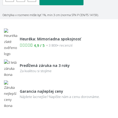
Odchýlka v rozmere môže byť 1%, min 3 cm (norma STN P CEN/TS 14159).
Heuréka: Mimoriadna spokojnosť
4,9 / 5
3 800+ recenzií
Predĺžená záruka na 3 roky
Za kvalitou si stojíme
Garancia najlepšej ceny
Nájdete lacnejšie? Napíšte nám a cenu dorovnáme.