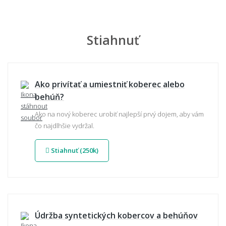
Stiahnuť
Ako privítať a umiestniť koberec alebo
behúň?
Ako na nový koberec urobiť najlepší prvý dojem, aby vám
čo najdlhšie vydržal.
Stiahnuť (250k)
Údržba syntetických kobercov a behúňov