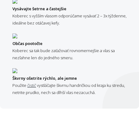
Vysávajte šetrne a častejšie
Koberec s vyšším vlasom odporúčame vysávať 2 – 3x týždenne,
ideálne bez otáčavej kefy.
Občas pootočte
Koberec sa tak bude zaťažovať rovnomernejšie a vlas sa
nezľahne len do jedného smeru.
Škvrny ošetrite rýchlo, ale jemne
Použite
čistič
vystláčajte škvrnu handričkou od kraja ku stredu,
netrite prudko, nech sa dlhší vlas nezacuchá.