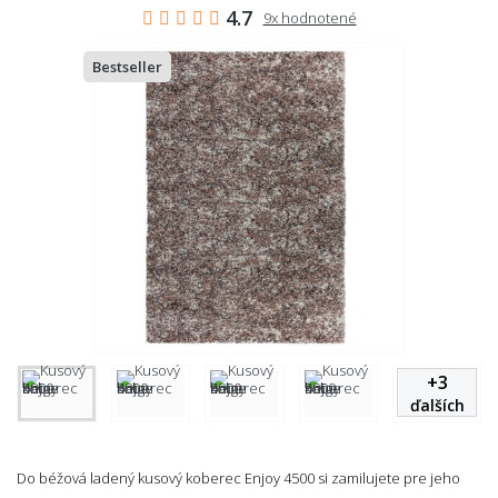
4.7
9x hodnotené
Bestseller
+
3
ďalších
Do béžová ladený kusový koberec Enjoy 4500 si zamilujete pre jeho