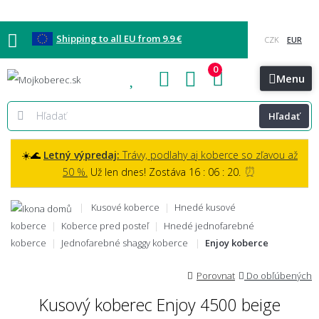
Shipping to all EU from 9.9 €
0
Blog
Vzorkovňa
Bratislava
Kontakt
Menu
Hľadať
☀️🌊
Letný výpredaj:
Trávy, podlahy aj koberce so zľavou až
⏰
50 %.
Už len dnes! Zostáva 16 : 06 : 19.
Kusové koberce
Hnedé kusové
koberce
Koberce pred posteľ
Hnedé jednofarebné
koberce
Jednofarebné shaggy koberce
Enjoy koberce
Porovnat
Do obľúbených
Kusový koberec Enjoy 4500 beige