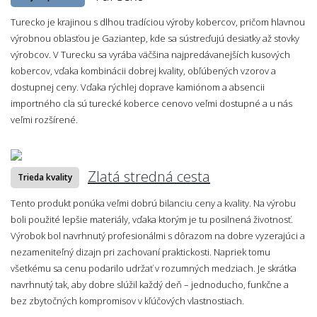
Turecko je krajinou s dlhou tradíciou výroby kobercov, pričom hlavnou
výrobnou oblasťou je Gaziantep, kde sa sústreďujú desiatky až stovky
výrobcov. V Turecku sa vyrába väčšina najpredávanejších kusových
kobercov, vďaka kombinácii dobrej kvality, obľúbených vzorov a
dostupnej ceny. Vďaka rýchlej doprave kamiónom a absencii
importného cla sú turecké koberce cenovo veľmi dostupné a u nás
veľmi rozšírené.
Zlatá stredná cesta
Trieda kvality
Tento produkt ponúka veľmi dobrú bilanciu ceny a kvality. Na výrobu
boli použité lepšie materiály, vďaka ktorým je tu posilnená životnosť.
Výrobok bol navrhnutý profesionálmi s dôrazom na dobre vyzerajúci a
nezameniteľný dizajn pri zachovaní praktickosti. Napriek tomu
všetkému sa cenu podarilo udržať v rozumných medziach. Je skrátka
navrhnutý tak, aby dobre slúžil každý deň – jednoducho, funkčne a
bez zbytočných kompromisov v kľúčových vlastnostiach.