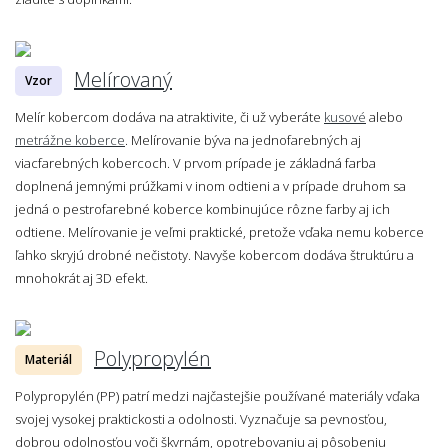
Melírovaný
Vzor
Melír kobercom dodáva na atraktivite, či už vyberáte
kusové
alebo
metrážne koberce
. Melírovanie býva na jednofarebných aj
viacfarebných kobercoch. V prvom prípade je základná farba
doplnená jemnými prúžkami v inom odtieni a v prípade druhom sa
jedná o pestrofarebné koberce kombinujúce rôzne farby aj ich
odtiene. Melírovanie je veľmi praktické, pretože vďaka nemu koberce
ľahko skryjú drobné nečistoty. Navyše kobercom dodáva štruktúru a
mnohokrát aj 3D efekt.
Polypropylén
Materiál
Polypropylén (PP) patrí medzi najčastejšie používané materiály vďaka
svojej vysokej praktickosti a odolnosti. Vyznačuje sa pevnosťou,
dobrou odolnosťou voči škvrnám, opotrebovaniu aj pôsobeniu