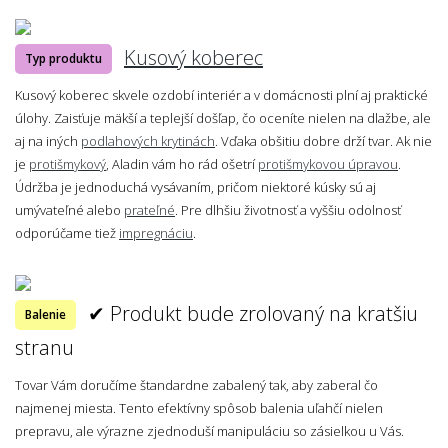
Kusový koberec
Typ produktu
Kusový koberec skvele ozdobí interiér a v domácnosti plní aj praktické
úlohy. Zaisťuje mäkší a teplejší došľap, čo oceníte nielen na dlažbe, ale
aj na iných
podlahových krytinách
. Vďaka obšitiu dobre drží tvar. Ak nie
je
protišmykový
, Aladin vám ho rád ošetrí
protišmykovou úpravou
.
Údržba je jednoduchá vysávaním, pričom niektoré kúsky sú aj
umývateľné alebo
prateľné
. Pre dlhšiu životnosť a vyššiu odolnosť
odporúčame tiež
impregnáciu
.
✔ Produkt bude zrolovaný na kratšiu
Balenie
stranu
Tovar Vám doručíme štandardne zabalený tak, aby zaberal čo
najmenej miesta. Tento efektívny spôsob balenia uľahčí nielen
prepravu, ale výrazne zjednoduší manipuláciu so zásielkou u Vás.