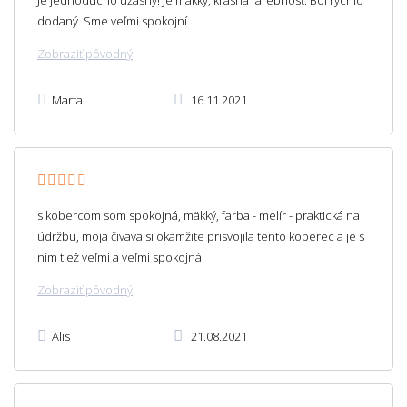
dodaný. Sme veľmi spokojní.
Zobraziť pôvodný
Marta
16.11.2021
s kobercom som spokojná, mäkký, farba - melír - praktická na
údržbu, moja čivava si okamžite prisvojila tento koberec a je s
ním tiež veľmi a veľmi spokojná
Zobraziť pôvodný
Alis
21.08.2021