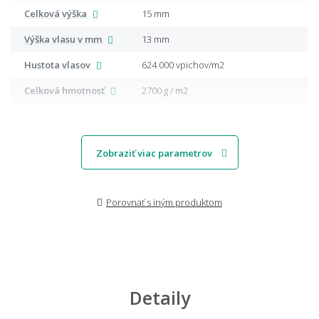
Celková výška
15 mm
Výška vlasu v mm
13 mm
Hustota vlasov
624 000 vpichov/m2
Celková hmotnosť
2700 g / m2
Zobraziť viac parametrov
Porovnať s iným produktom
Detaily