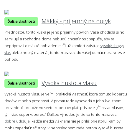
Mäkký - príjemný na dotyk
Ďalšie vlastnosti
Prednosťou tohto kúska je jeho príjemný povrch. Vaše chodidlá si ho
zamilujú a rozhodne doma nebudú chcieť nosiť papuče, aby sa
nepripravili o mäkké pohladenie. Či už komfort zaisťuje
vysoký shaggy
vlas
alebo hebký materiál, tento krasavec do vašej domácnosti vnesie
pohodu.
Vysoká hustota vlasu
Ďalšie vlastnosti
Vysoká hustota vlasu je veľmi praktická vlastnosť, ktorá tomuto kobercu
dodáva mnoho predností. V prvom rade vypovedá o jeho kvalitnom
prevedení, pretože vo svete kobercov platí príslovie „Čím viac vlasov,
tým viac superkoberec.“ Ďalšou výhodou je, že sa tento krasavec
dobre udržuje
, keďže medzi vláknami nie je príliš priestoru, kam by
mohli zapadať nečistoty. V neposlednom rade potom vysoká hustota