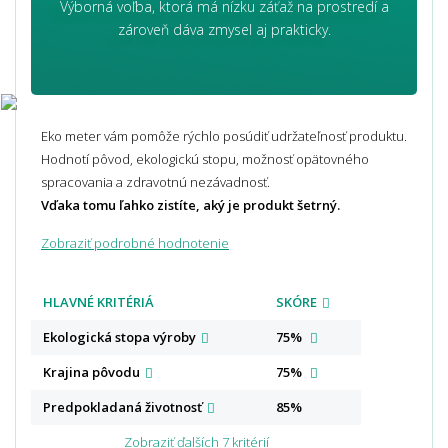
Výborná voľba, ktorá má nízku záťaž na prostredí a
zároveň dáva zmysel aj prakticky.
Eko meter vám pomôže rýchlo posúdiť udržateľnosť produktu.
Hodnotí pôvod, ekologickú stopu, možnosť opätovného
spracovania a zdravotnú nezávadnosť.
Vďaka tomu ľahko zistíte, aký je produkt šetrný.
Zobraziť podrobné hodnotenie
HLAVNÉ KRITÉRIÁ
SKÓRE
Ekologická stopa
výroby
75%
Krajina
pôvodu
75%
Predpokladaná
životnosť
85%
Zobraziť ďalších 7 kritérií