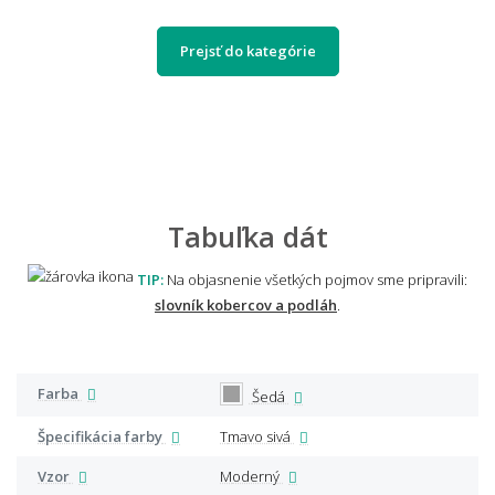
Prejsť do kategórie
Tabuľka dát
TIP:
Na objasnenie všetkých pojmov sme pripravili:
slovník kobercov a podláh
.
Farba
Šedá
Špecifikácia farby
Tmavo sivá
Vzor
Moderný