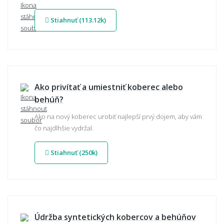
Stiahnuť (113.12k)
Ako privítať a umiestniť koberec alebo
behúň?
Ako na nový koberec urobiť najlepší prvý dojem, aby vám
čo najdlhšie vydržal.
Stiahnuť (250k)
Údržba syntetických kobercov a behúňov