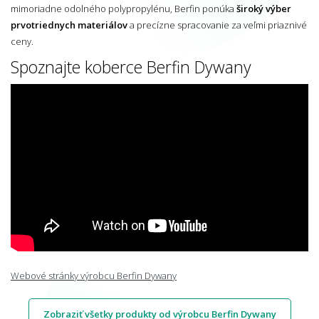
mimoriadne odolného polypropylénu, Berfin ponúka
široký výber
prvotriednych materiálov
a precízne spracovanie za veľmi priaznivé
ceny.
Spoznajte koberce Berfin Dywany
Webové stránky výrobcu Berfin Dywany
Zobraziť všetky produkty od výrobcu Berfin Dywany