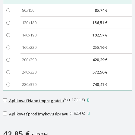
80x150
85,74 €
120x180
156,51 €
140x190
192,97 €
160x220
255,16 €
200x290
420,29 €
240x330
572,56 €
280x370
748,41 €
™
(
+ 17,11 €
)
Aplikovať Nano impregnáciu
(
+ 8,54 €
)
Aplikovať protišmykovú úpravu
42,85 €
s DPH