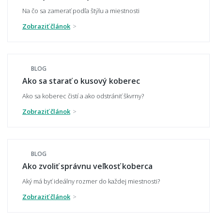
Na čo sa zamerať podľa štýlu a miestnosti
Zobraziť článok
Ako zladiť koberec s nábytkom a podlahou?
BLOG
Hodí sa vzorovaný koberec do malého
Ako sa starať o kusový koberec
priestoru?
Ako sa koberec čistí a ako odstrániť škvrny?
Zobraziť článok
Aký koberec zvoliť do moderného interiéru?
BLOG
Ako zvoliť správnu veľkosť koberca
Má koberec ladiť alebo kontrastovať?
Aký má byť ideálny rozmer do každej miestnosti?
Zobraziť článok
📏 Veľkosť a umiestnenie