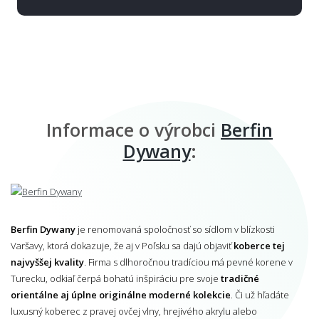
Informace o výrobci
Berfin
Dywany
:
Berfin Dywany
je renomovaná spoločnosť so sídlom v blízkosti
Varšavy, ktorá dokazuje, že aj v Poľsku sa dajú objaviť
koberce tej
najvyššej kvality
. Firma s dlhoročnou tradíciou má pevné korene v
Turecku, odkiaľ čerpá bohatú inšpiráciu pre svoje
tradičné
orientálne aj úplne originálne moderné kolekcie
. Či už hľadáte
luxusný koberec z pravej ovčej vlny, hrejivého akrylu alebo