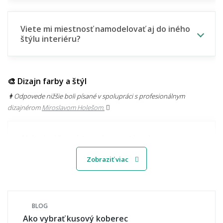
Viete mi miestnosť namodelovať aj do iného
štýlu interiéru?
🎨 Dizajn farby a štýl
👨‍Odpovede nižšie boli písané v spolupráci s profesionálnym
dizajnérom
Miroslavom Holešom.
Aké sú súčasné trendy v motívoch
kobercov?
Zobraziť viac
Svetlý alebo tmavý koberec – čo je
praktickejšie?
BLOG
Ako vybrať kusový koberec