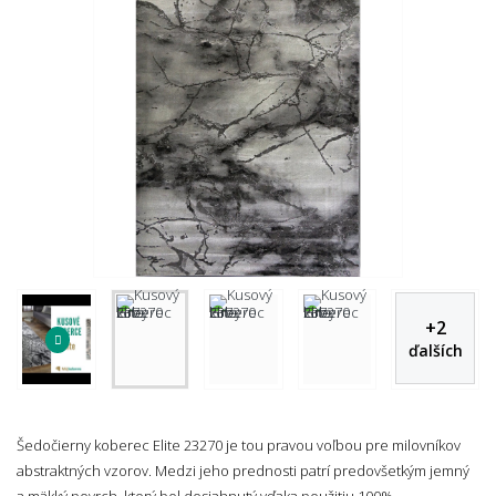
+
2
ďalších
Šedočierny koberec Elite 23270 je tou pravou voľbou pre milovníkov
abstraktných vzorov. Medzi jeho prednosti patrí predovšetkým jemný
a mäkký povrch, ktorý bol dosiahnutý vďaka použitiu 100%