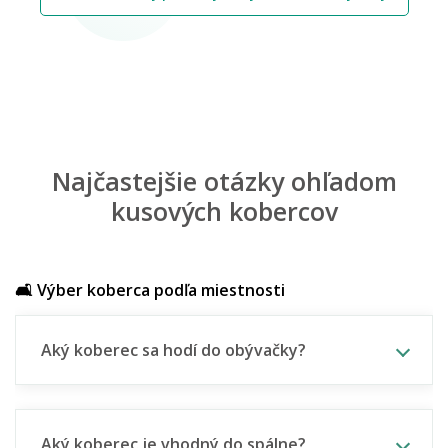
Najčastejšie otázky ohľadom
kusových kobercov
🛋️ Výber koberca podľa miestnosti
Aký koberec sa hodí do obývačky?
Aký koberec je vhodný do spálne?