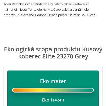
Tovar Vám doručíme štandardne zabalený tak, aby zaberal čo
najmenej miesta. Tento efektívny spôsob balenia uľahčí nielen
prepravu, ale výrazne zjednoduší manipuláciu so zásielkou u Vás.
Ekologická stopa produktu Kusový
koberec Elite 23270 Grey
Eko meter
Eko favorit