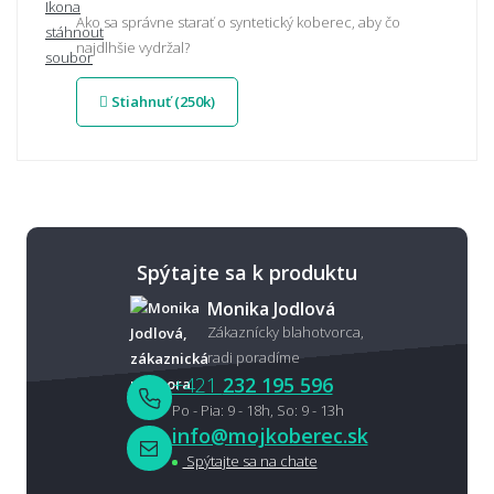
Ako sa správne starať o syntetický koberec, aby čo
najdlhšie vydržal?
Stiahnuť (250k)
Spýtajte sa k produktu
Monika Jodlová
Zákaznícky blahotvorca,
radi poradíme
+421
232 195 596
Po - Pia: 9 - 18h, So: 9 - 13h
info@mojkoberec.sk
Spýtajte sa na chate