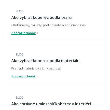
BLOG
Ako vybrať správnu veľkosť koberca?
Ako vybrať koberec podľa tvaru
Obdĺžnikový, okrúhly, podlhovastý, alebo niečo iné?
Zobraziť článok
Aký veľký koberec zvoliť pod sedačku?
BLOG
Aký veľký presah má mať koberec pod
Ako vybrať koberec podľa materiálu
stolom?
Prehľad materiálov a ich vlastností
Zobraziť článok
Môže mi koberec opticky zväčšiť miestnosť?
BLOG
Ako správne umiestniť koberec v interiéri