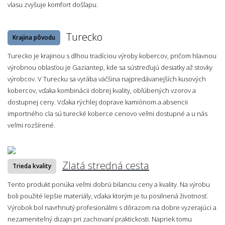
vlasu zvyšuje komfort došľapu.
Turecko
Krajina pôvodu
Turecko je krajinou s dlhou tradíciou výroby kobercov, pričom hlavnou
výrobnou oblasťou je Gaziantep, kde sa sústreďujú desiatky až stovky
výrobcov. V Turecku sa vyrába väčšina najpredávanejších kusových
kobercov, vďaka kombinácii dobrej kvality, obľúbených vzorov a
dostupnej ceny. Vďaka rýchlej doprave kamiónom a absencii
importného cla sú turecké koberce cenovo veľmi dostupné a u nás
veľmi rozšírené.
Zlatá stredná cesta
Trieda kvality
Tento produkt ponúka veľmi dobrú bilanciu ceny a kvality. Na výrobu
boli použité lepšie materiály, vďaka ktorým je tu posilnená životnosť.
Výrobok bol navrhnutý profesionálmi s dôrazom na dobre vyzerajúci a
nezameniteľný dizajn pri zachovaní praktickosti. Napriek tomu