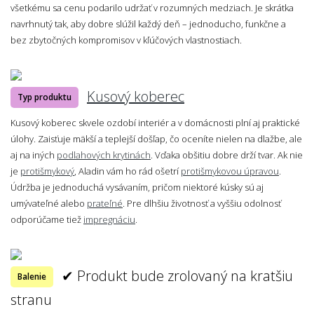
všetkému sa cenu podarilo udržať v rozumných medziach. Je skrátka
navrhnutý tak, aby dobre slúžil každý deň – jednoducho, funkčne a
bez zbytočných kompromisov v kľúčových vlastnostiach.
Kusový koberec
Typ produktu
Kusový koberec skvele ozdobí interiér a v domácnosti plní aj praktické
úlohy. Zaisťuje mäkší a teplejší došľap, čo oceníte nielen na dlažbe, ale
aj na iných
podlahových krytinách
. Vďaka obšitiu dobre drží tvar. Ak nie
je
protišmykový
, Aladin vám ho rád ošetrí
protišmykovou úpravou
.
Údržba je jednoduchá vysávaním, pričom niektoré kúsky sú aj
umývateľné alebo
prateľné
. Pre dlhšiu životnosť a vyššiu odolnosť
odporúčame tiež
impregnáciu
.
✔ Produkt bude zrolovaný na kratšiu
Balenie
stranu