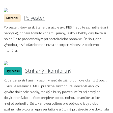
Polyester
Materiál
Polyester, ktorý sa skrátene označuje ako PES (nebojte sa, nešteká ani
nehryzie), dodáva tomuto kobercu jemný, lesklý a hebký vlas, takže si
ho obľúbite predovšetkým pri posteli alebo pohovke. Ďalšou jeho
výhodou je stálofarebnosť a nízka absorpcia vlhkosti z okolitého
interiéru.
Strihaný - komfortný
Typ vlasu
Koberce so strihaným vlasom vnesú do vášho domova okamžitý pocit
luxusu a elegancie. Majú precízne zastrihnuté konce vlákien, čo
vytvára dokonale hladký, mäkký a hustý povrch, veľmi príjemný na
dotyk. Hneď ako po ňom prejdete bosou nohou, okamžite ucítite
hrejivé pohodlie. Sú tak snovou voľbou pre obývacie izby alebo
spálne, kde vytvoria reprezentatívne a útulné prostredie pre dokonalú