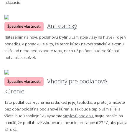
relaxáciu.
Antistatický
Špeciálne vlastnosti
Natešením na novú podlahovú krytinu vám stoja vlasy na hlave? To je v
poriadku. V poriadku je aj to, že tento kúsok nevodí statickú elektrinu,
takže od neho nedostanete ranu, nech už po ňom budete šúchať
nohami akokoľvek.
Vhodný pre podlahové
Špeciálne vlastnosti
kúrenie
Táto podlahová krytina má rada, keď je jej teplúčko, a preto ju môžete
bez obáv položiť na podlahové kúrenie. Tak bude teplo vám aj jej a
všetci budú spokojní. Ak vyberáte
vinylovú podlahu
, majte prosím na
pamäti, že podlahové vykurovanie nesmie presahovať 27 °C, aby platila
záruka.