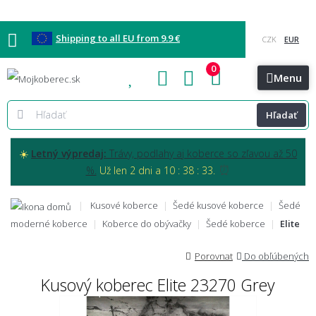
Shipping to all EU from 9.9 €
0
Blog
Vzorkovňa
Bratislava
Kontakt
Menu
Hľadať
☀️
Letný výpredaj:
Trávy, podlahy aj koberce so zľavou až 50
⏰
%.
Už len 2 dni a 10 : 38 : 32.
Kusové koberce
Šedé kusové koberce
Šedé
moderné koberce
Koberce do obývačky
Šedé koberce
Elite
Porovnat
Do obľúbených
Kusový koberec Elite 23270 Grey