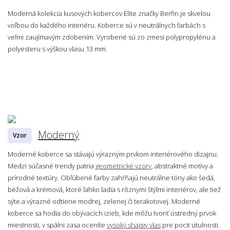
Moderná kolekcia kusových kobercov Elite značky Berfin je skvelou
voľbou do každého interiéru. Koberce sú v neutrálnych farbách s
veľmi zaujímavým zdobením. Vyrobené sú zo zmesi polypropylénu a
polyesteru s výškou vlasu 13 mm.
Moderný
Vzor
Moderné koberce sa stávajú výrazným prvkom interiérového dizajnu.
Medzi súčasné trendy patria
geometrické vzory
, abstraktné motívy a
prírodné textúry. Obľúbené farby zahŕňajú neutrálne tóny ako šedá,
béžová a krémová, ktoré ľahko ladia s rôznymi štýlmi interiérov, ale tiež
sýte a výrazné odtiene modrej, zelenej či terakotovej. Moderné
koberce sa hodia do obývacích izieb, kde môžu tvoriť ústredný prvok
miestnosti, v spálni zasa oceníte
vysoký shaggy vlas
pre pocit útulnosti.