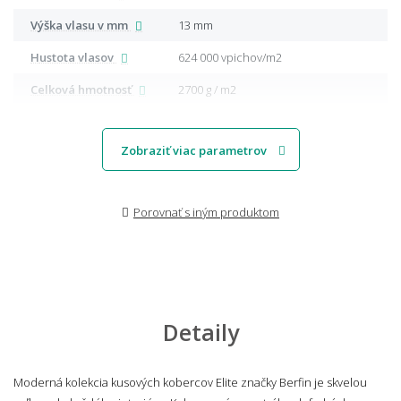
Výška vlasu v mm
13 mm
Hustota vlasov
624 000 vpichov/m2
Celková hmotnosť
2700 g / m2
Zobraziť viac parametrov
Porovnať s iným produktom
Detaily
Moderná kolekcia kusových kobercov Elite značky Berfin je skvelou