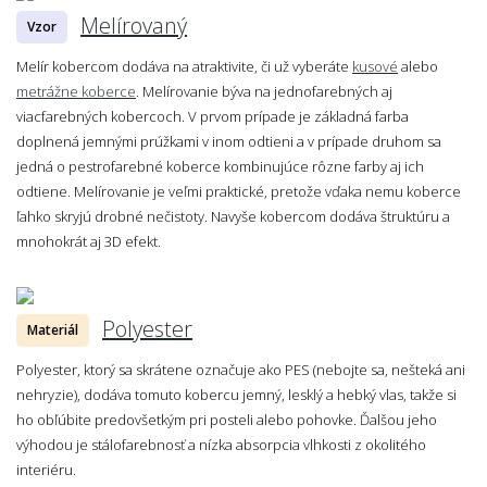
Melírovaný
Vzor
Melír kobercom dodáva na atraktivite, či už vyberáte
kusové
alebo
metrážne koberce
. Melírovanie býva na jednofarebných aj
viacfarebných kobercoch. V prvom prípade je základná farba
doplnená jemnými prúžkami v inom odtieni a v prípade druhom sa
jedná o pestrofarebné koberce kombinujúce rôzne farby aj ich
odtiene. Melírovanie je veľmi praktické, pretože vďaka nemu koberce
ľahko skryjú drobné nečistoty. Navyše kobercom dodáva štruktúru a
mnohokrát aj 3D efekt.
Polyester
Materiál
Polyester, ktorý sa skrátene označuje ako PES (nebojte sa, nešteká ani
nehryzie), dodáva tomuto kobercu jemný, lesklý a hebký vlas, takže si
ho obľúbite predovšetkým pri posteli alebo pohovke. Ďalšou jeho
výhodou je stálofarebnosť a nízka absorpcia vlhkosti z okolitého
interiéru.