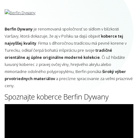
Berfin Dywany
je renomovaná spoločnosť so sídlom v blízkosti
Varšavy, ktorá dokazuje, že aj v Poľsku sa dajú objaviť
koberce tej
najvyššej kvality
. Firma s dlhoročnou tradíciou má pevné korene v
Turecku, odkiaľ čerpá bohatú inšpiráciu pre svoje
tradičné
orientálne aj úplne originálne moderné kolekcie
. Či už hľadáte
luxusný koberec z pravej ovčej vlny, hrejivého akrylu alebo
mimoriadne odolného polypropylénu, Berfin ponúka
široký výber
prvotriednych materiálov
a precízne spracovanie za veľmi priaznivé
ceny.
Spoznajte koberce Berfin Dywany