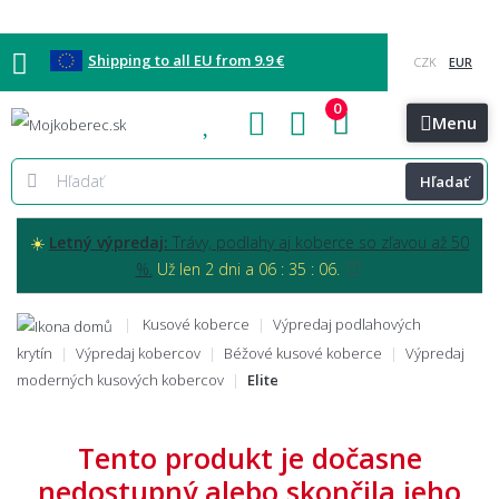
Shipping to all EU from 9.9 €
0
Blog
Vzorkovňa
Bratislava
Kontakt
Menu
Hľadať
☀️
Letný výpredaj:
Trávy, podlahy aj koberce so zľavou až 50
⏰
%.
Už len 2 dni a 06 : 35 : 05.
Kusové koberce
Výpredaj podlahových
krytín
Výpredaj kobercov
Béžové kusové koberce
Výpredaj
moderných kusových kobercov
Elite
Tento produkt je dočasne
nedostupný alebo skončila jeho