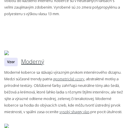
voľbou do každého interiéru. Koberce sú v neutrálnych farbách s
veľmi zaujímavým zdobením. Vyrobené sú zo zmesi polypropylénu a
polyesteru s výškou vlasu 13 mm.
Moderný
Vzor
Moderné koberce sa stávajú výrazným prvkom interiérového dizajnu.
Medzi súčasné trendy patria
geometrické vzory
, abstraktné motívy a
prírodné textúry. Obľúbené farby zahŕňajú neutrálne tóny ako šedá,
béžová a krémová, ktoré ľahko ladia s rôznymi štýlmi interiérov, ale tiež
sýte a výrazné odtiene modrej, zelenej či terakotovej. Moderné
koberce sa hodia do obývacích izieb, kde môžu tvoriť ústredný prvok
miestnosti, v spálni zasa oceníte
vysoký shaggy vlas
pre pocit útulnosti.