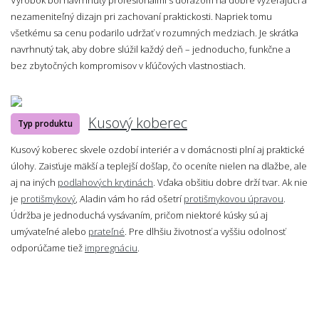
nezameniteľný dizajn pri zachovaní praktickosti. Napriek tomu
všetkému sa cenu podarilo udržať v rozumných medziach. Je skrátka
navrhnutý tak, aby dobre slúžil každý deň – jednoducho, funkčne a
bez zbytočných kompromisov v kľúčových vlastnostiach.
Kusový koberec
Typ produktu
Kusový koberec skvele ozdobí interiér a v domácnosti plní aj praktické
úlohy. Zaisťuje mäkší a teplejší došľap, čo oceníte nielen na dlažbe, ale
aj na iných
podlahových krytinách
. Vďaka obšitiu dobre drží tvar. Ak nie
je
protišmykový
, Aladin vám ho rád ošetrí
protišmykovou úpravou
.
Údržba je jednoduchá vysávaním, pričom niektoré kúsky sú aj
umývateľné alebo
prateľné
. Pre dlhšiu životnosť a vyššiu odolnosť
odporúčame tiež
impregnáciu
.