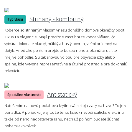
Strihaný - komfortný
Typ vlasu
Koberce so strihaným vlasom vnesú do vášho domova okamžitý pocit
luxusu a elegancie. Majú precízne zastrihnuté konce vlákien, čo
vytvára dokonale hladký, mäkký a hustý povrch, veľmi príjemný na
dotyk. Hneď ako po ňom prejdete bosou nohou, okamžite ucítite
hrejivé pohodlie. Sú tak snovou voľbou pre obývacie izby alebo
spálne, kde vytvoria reprezentatívne a útulné prostredie pre dokonalú
relaxáciu.
Antistatický
Špeciálne vlastnosti
Natešením na novú podlahovú krytinu vám stoja vlasy na hlave? To je v
poriadku. V poriadku je aj to, že tento kúsok nevodí statickú elektrinu,
takže od neho nedostanete ranu, nech už po ňom budete šúchať
nohami akokoľvek.