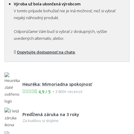
Výroba už bola ukončená výrobcom
V tomto prípade bohužiaľ nie je iná možnosť, než si vybrať
nejaký náhradný produkt.
Odporúčame Vám buď si vybrať z dostupných, vyššie
uvedených alternatív, alebo:
Dopytujte dostupnosť na chate
.
Heuréka: Mimoriadna spokojnosť
4,9 / 5
3 800+ recenzií
Predĺžená záruka na 3 roky
Za kvalitou si stojíme