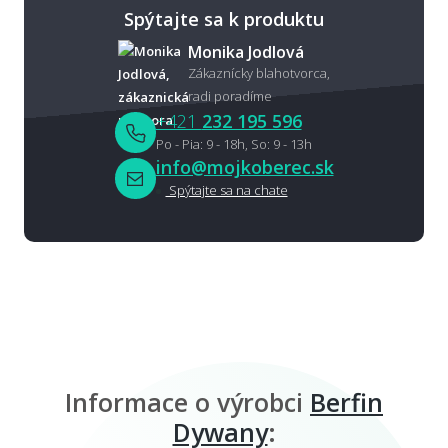
Spýtajte sa k produktu
Monika Jodlová
Zákaznícky blahotvorca,
radi poradíme
+421
232 195 596
Po - Pia: 9 - 18h, So: 9 - 13h
info@mojkoberec.sk
Spýtajte sa na chate
Informace o výrobci
Berfin
Dywany
: