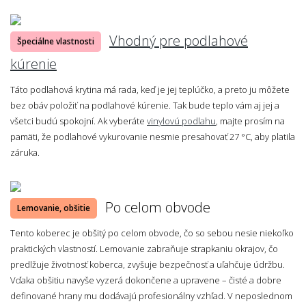
Vhodný pre podlahové
Špeciálne vlastnosti
kúrenie
Táto podlahová krytina má rada, keď je jej teplúčko, a preto ju môžete
bez obáv položiť na podlahové kúrenie. Tak bude teplo vám aj jej a
všetci budú spokojní. Ak vyberáte
vinylovú podlahu
, majte prosím na
pamäti, že podlahové vykurovanie nesmie presahovať 27 °C, aby platila
záruka.
Po celom obvode
Lemovanie, obšitie
Tento koberec je obšitý po celom obvode, čo so sebou nesie niekoľko
praktických vlastností. Lemovanie zabraňuje strapkaniu okrajov, čo
predlžuje životnosť koberca, zvyšuje bezpečnosť a uľahčuje údržbu.
Vďaka obšitiu navyše vyzerá dokončene a upravene – čisté a dobre
definované hrany mu dodávajú profesionálny vzhľad. V neposlednom