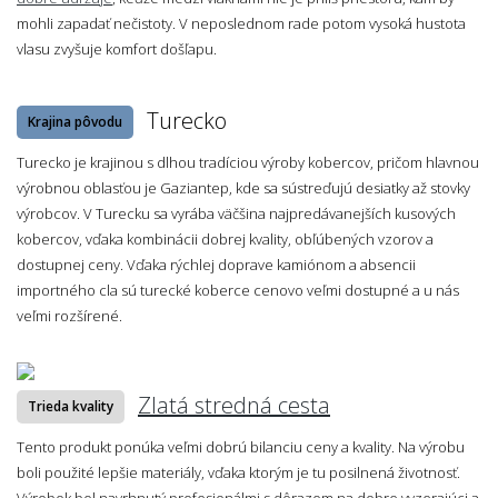
mohli zapadať nečistoty. V neposlednom rade potom vysoká hustota
vlasu zvyšuje komfort došľapu.
Turecko
Krajina pôvodu
Turecko je krajinou s dlhou tradíciou výroby kobercov, pričom hlavnou
výrobnou oblasťou je Gaziantep, kde sa sústreďujú desiatky až stovky
výrobcov. V Turecku sa vyrába väčšina najpredávanejších kusových
kobercov, vďaka kombinácii dobrej kvality, obľúbených vzorov a
dostupnej ceny. Vďaka rýchlej doprave kamiónom a absencii
importného cla sú turecké koberce cenovo veľmi dostupné a u nás
veľmi rozšírené.
Zlatá stredná cesta
Trieda kvality
Tento produkt ponúka veľmi dobrú bilanciu ceny a kvality. Na výrobu
boli použité lepšie materiály, vďaka ktorým je tu posilnená životnosť.
Výrobok bol navrhnutý profesionálmi s dôrazom na dobre vyzerajúci a