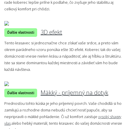
rade koberec lepšie priľne k podlahe, čo zvyšuje jeho stabilitu aj
celkový komfort pri chôdzi.
3D efekt
Ďalšie vlastnosti
Tento krasavec si jednoznačne chce získať vaše srdce, a preto vám
okrem parádneho vzoru ponúka ešte 3D efekt. Koberec tak do vašej
domácnosti vnesie nielen krásu a nápaditosť, ale aj hĺbku a štruktúru.
Iste sa stane dominantou každej miestnosti a závidieť vám ho bude
každá návšteva.
Mäkký - príjemný na dotyk
Ďalšie vlastnosti
Prednosťou tohto kúska je jeho príjemný povrch. Vaše chodidlá si ho
zamilujú a rozhodne doma nebudú chcieť nosiť papuče, aby sa
nepripravili o mäkké pohladenie. Či už komfort zaisťuje
vysoký shaggy
vlas
alebo hebký materiál, tento krasavec do vašej domácnosti vnesie