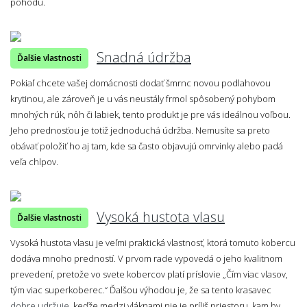
pohodu.
Snadná údržba
Ďalšie vlastnosti
Pokiaľ chcete vašej domácnosti dodať šmrnc novou podlahovou
krytinou, ale zároveň je u vás neustály frmol spôsobený pohybom
mnohých rúk, nôh či labiek, tento produkt je pre vás ideálnou voľbou.
Jeho prednosťou je totiž jednoduchá údržba. Nemusíte sa preto
obávať položiť ho aj tam, kde sa často objavujú omrvinky alebo padá
veľa chlpov.
Vysoká hustota vlasu
Ďalšie vlastnosti
Vysoká hustota vlasu je veľmi praktická vlastnosť, ktorá tomuto kobercu
dodáva mnoho predností. V prvom rade vypovedá o jeho kvalitnom
prevedení, pretože vo svete kobercov platí príslovie „Čím viac vlasov,
tým viac superkoberec.“ Ďalšou výhodou je, že sa tento krasavec
dobre udržuje
, keďže medzi vláknami nie je príliš priestoru, kam by