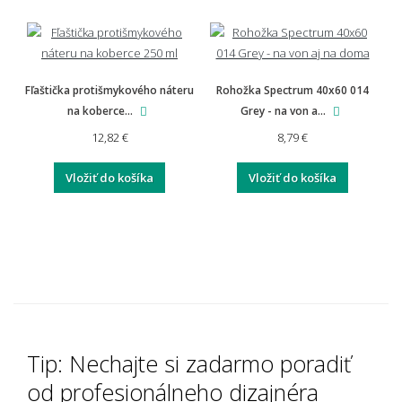
Fľaštička protišmykového náteru
Rohožka Spectrum 40x60 014
na koberce...
Grey - na von a...
12,82 €
8,79 €
Vložiť do košíka
Vložiť do košíka
Tip: Nechajte si zadarmo poradiť
od profesionálneho dizajnéra