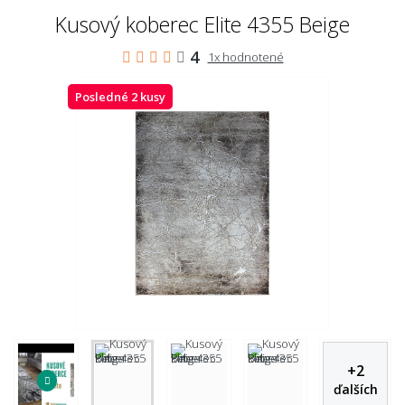
Kusový koberec Elite 4355 Beige
4
1x hodnotené
Posledné 2 kusy
+
2
ďalších