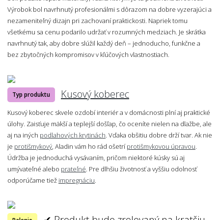
Výrobok bol navrhnutý profesionálmi s dôrazom na dobre vyzerajúci a
nezameniteľný dizajn pri zachovaní praktickosti. Napriek tomu
všetkému sa cenu podarilo udržať v rozumných medziach. Je skrátka
navrhnutý tak, aby dobre slúžil každý deň – jednoducho, funkčne a
bez zbytočných kompromisov v kľúčových vlastnostiach.
Kusový koberec
Typ produktu
Kusový koberec skvele ozdobí interiér a v domácnosti plní aj praktické
úlohy. Zaisťuje mäkší a teplejší došľap, čo oceníte nielen na dlažbe, ale
aj na iných
podlahových krytinách
. Vďaka obšitiu dobre drží tvar. Ak nie
je
protišmykový
, Aladin vám ho rád ošetrí
protišmykovou úpravou
.
Údržba je jednoduchá vysávaním, pričom niektoré kúsky sú aj
umývateľné alebo
prateľné
. Pre dlhšiu životnosť a vyššiu odolnosť
odporúčame tiež
impregnáciu
.
✔ Produkt bude zrolovaný na kratšiu