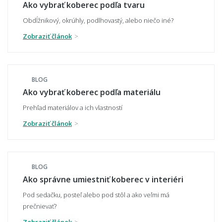
Ako vybrať koberec podľa tvaru
Obdĺžnikový, okrúhly, podlhovastý, alebo niečo iné?
Zobraziť článok
Aký veľký koberec zvoliť pod sedačku?
BLOG
Aký veľký presah má mať koberec pod
Ako vybrať koberec podľa materiálu
stolom?
Prehľad materiálov a ich vlastností
Zobraziť článok
Môže mi koberec opticky zväčšiť miestnosť?
BLOG
Ako správne umiestniť koberec v interiéri
Čo ak zvolím zlú veľkosť koberca?
Pod sedačku, posteľ alebo pod stôl a ako veľmi má
prečnievať?
Zobraziť článok