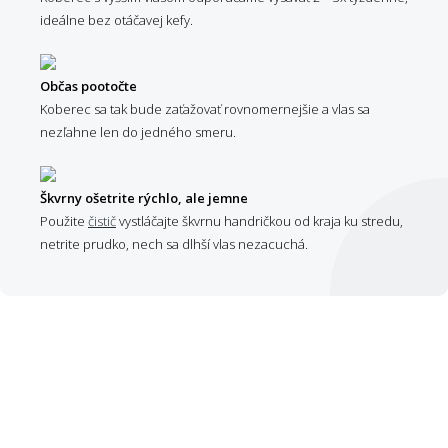
ideálne bez otáčavej kefy.
Občas pootočte
Koberec sa tak bude zaťažovať rovnomernejšie a vlas sa
nezľahne len do jedného smeru.
Škvrny ošetrite rýchlo, ale jemne
Použite
čistič
vystláčajte škvrnu handričkou od kraja ku stredu,
netrite prudko, nech sa dlhší vlas nezacuchá.