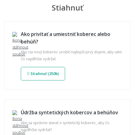
Stiahnuť
Ako privítať a umiestniť koberec alebo
behúň?
Ako na nový koberec urobiť najlepší prvý dojem, aby vám
čo najdlhšie vydržal.
Stiahnuť (250k)
Údržba syntetických kobercov a behúňov
Ako sa správne starať o syntetický koberec, aby čo
najdlhšie vydržal?