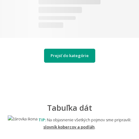
Prejsť do kategórie
Tabuľka dát
TIP:
Na objasnenie všetkých pojmov sme pripravili:
slovník kobercov a podláh
.