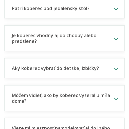
Patrí koberec pod jedálenský stôl?
Je koberec vhodný aj do chodby alebo
predsiene?
Aký koberec vybrať do detskej izbičky?
Môžem vidieť, ako by koberec vyzeral u mňa
doma?
Viete mi miestnosť namodelovať aj do iného