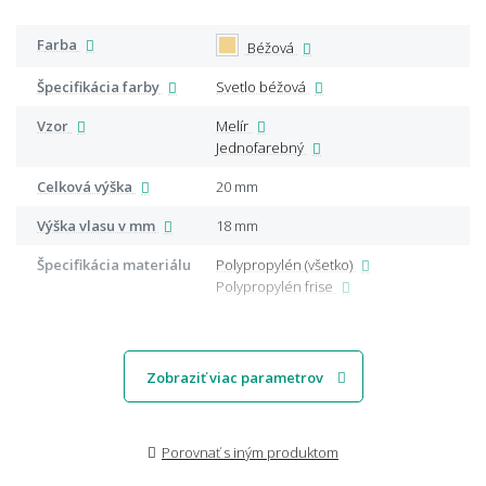
Farba
Béžová
Špecifikácia farby
Svetlo béžová
Vzor
Melír
Jednofarebný
Celková výška
20 mm
Výška vlasu v mm
18 mm
Špecifikácia materiálu
Polypropylén (všetko)
Polypropylén frise
Zobraziť viac parametrov
Porovnať s iným produktom