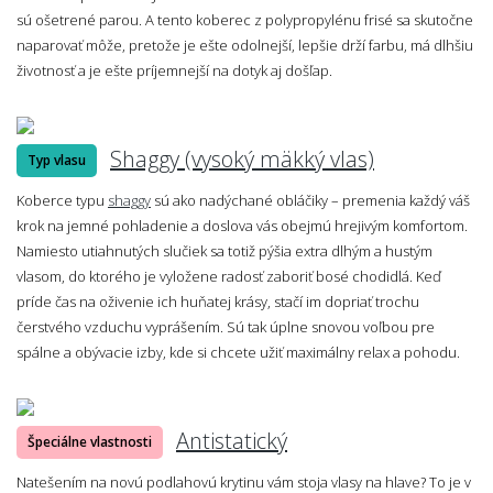
sú ošetrené parou. A tento koberec z polypropylénu frisé sa skutočne
naparovať môže, pretože je ešte odolnejší, lepšie drží farbu, má dlhšiu
životnosť a je ešte príjemnejší na dotyk aj došľap.
Shaggy (vysoký mäkký vlas)
Typ vlasu
Koberce typu
shaggy
sú ako nadýchané obláčiky – premenia každý váš
krok na jemné pohladenie a doslova vás obejmú hrejivým komfortom.
Namiesto utiahnutých slučiek sa totiž pýšia extra dlhým a hustým
vlasom, do ktorého je vyložene radosť zaboriť bosé chodidlá. Keď
príde čas na oživenie ich huňatej krásy, stačí im dopriať trochu
čerstvého vzduchu vyprášením. Sú tak úplne snovou voľbou pre
spálne a obývacie izby, kde si chcete užiť maximálny relax a pohodu.
Antistatický
Špeciálne vlastnosti
Natešením na novú podlahovú krytinu vám stoja vlasy na hlave? To je v