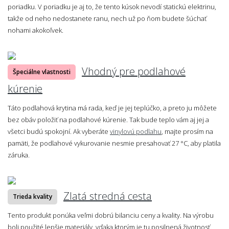
poriadku. V poriadku je aj to, že tento kúsok nevodí statickú elektrinu,
takže od neho nedostanete ranu, nech už po ňom budete šúchať
nohami akokoľvek.
Vhodný pre podlahové
Špeciálne vlastnosti
kúrenie
Táto podlahová krytina má rada, keď je jej teplúčko, a preto ju môžete
bez obáv položiť na podlahové kúrenie. Tak bude teplo vám aj jej a
všetci budú spokojní. Ak vyberáte
vinylovú podlahu
, majte prosím na
pamäti, že podlahové vykurovanie nesmie presahovať 27 °C, aby platila
záruka.
Zlatá stredná cesta
Trieda kvality
Tento produkt ponúka veľmi dobrú bilanciu ceny a kvality. Na výrobu
boli použité lepšie materiály, vďaka ktorým je tu posilnená životnosť.