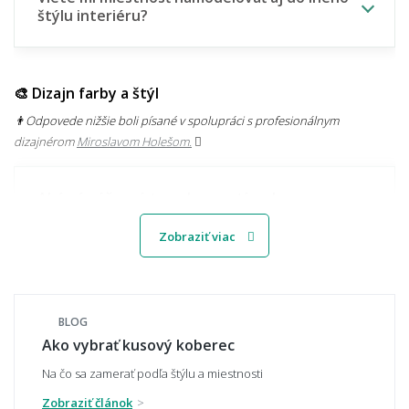
štýlu interiéru?
🎨 Dizajn farby a štýl
👨‍Odpovede nižšie boli písané v spolupráci s profesionálnym
dizajnérom
Miroslavom Holešom.
Aké sú súčasné trendy v motívoch
kobercov?
Zobraziť viac
Svetlý alebo tmavý koberec – čo je
praktickejšie?
BLOG
Ako vybrať kusový koberec
Na čo sa zamerať podľa štýlu a miestnosti
Zobraziť článok
Ako zladiť koberec s nábytkom a podlahou?