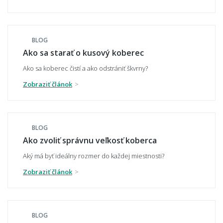
BLOG
Hodí sa vzorovaný koberec do malého
Ako sa starať o kusový koberec
priestoru?
Ako sa koberec čistí a ako odstrániť škvrny?
Zobraziť článok
Aký koberec zvoliť do moderného interiéru?
BLOG
Ako zvoliť správnu veľkosť koberca
Má koberec ladiť alebo kontrastovať?
Aký má byť ideálny rozmer do každej miestnosti?
Zobraziť článok
📏 Veľkosť a umiestnenie
BLOG
Ako vybrať správnu veľkosť koberca?