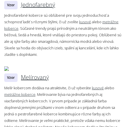
Jednofarebný
Vzor
Jednofarebné koberce sú obľúbené pre svoju jednoduchosť a
schopnosť ladiť s rôznymi štýlmi, či už zvolíte
kusové
alebo
metrážne
koberce
. Súčasné trendy prajú prírodným a neutrálnym tónom ako
béžová, šedá a hnedá, ktoré vnášajú do priestoru pokoj. Obľúbené sú
ale aj sýte farby ako smaragdová, námornícka modrá alebo vínová.
Skvele sa hodia do obývacích izieb, spální aj kancelárií, kde ich ľahko
zladíte s doplnkami.
Melírovaný
Vzor
Melír kobercom dodáva na atraktivite, či už vyberáte
kusové
alebo
metrážne koberce
. Melírovanie býva na jednofarebných aj
viacfarebných kobercoch. V prvom prípade je základná farba
doplnená jemnými prúžkami v inom odtieni a v prípade druhom sa
jedná o pestrofarebné koberce kombinujúce rôzne farby aj ich
odtiene. Melírovanie je veľmi praktické, pretože vďaka nemu koberce
ľahko skryjú drobné nečistoty. Navyše kobercom dodáva štruktúru a