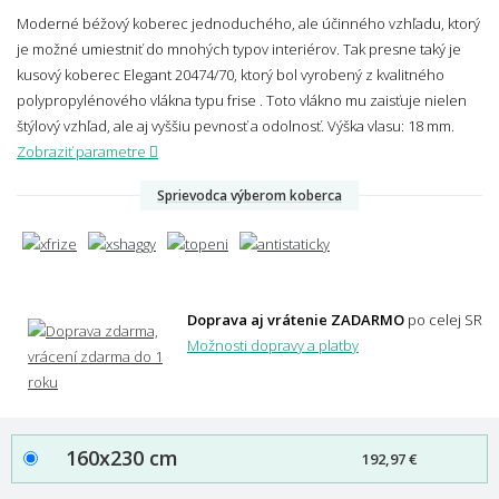
Moderné béžový koberec jednoduchého, ale účinného vzhľadu, ktorý
je možné umiestniť do mnohých typov interiérov. Tak presne taký je
kusový koberec Elegant 20474/70, ktorý bol vyrobený z kvalitného
polypropylénového vlákna typu frise . Toto vlákno mu zaisťuje nielen
štýlový vzhľad, ale aj vyššiu pevnosť a odolnosť.
Výška vlasu: 18 mm.
Zobraziť parametre
Sprievodca výberom koberca
Doprava aj vrátenie ZADARMO
po celej SR
Možnosti dopravy a platby
160x230 cm
192,97 €