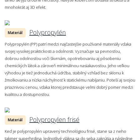
mnohokrát aj 3D efekt.
Polypropylén
Materiál
Polypropylén (PP) patrí medzi najčastejšie používané materiály vďaka
svojej vysokej praktickosti a odolnosti. Vyznačuje sa pevnosťou,
dobrou odolnosťou voči škvrnám, opotrebovaniu aj pôsobeniu
chemických látok a zároveň minimálnou nasiakavosťou. Jeho veľkou
výhodou je tiež jednoduchá údržba, stabilný vzhľad bez sklonu k
žmolkovaniu a nízka náchylnosť k statickému nabíjaniu. Poteší aj svojou
priaznivou cenou, vďaka ktorej predstavuje veľmi dobrý pomer medzi
kvalitou a dostupnosťou.
Polypropylen frisé
Materiál
Keď je polypropylén upravený technológiou frisé, stane sa z neho
takmer superhrdina. Jednotlivé vlákna sa do seba zakrútia a následne