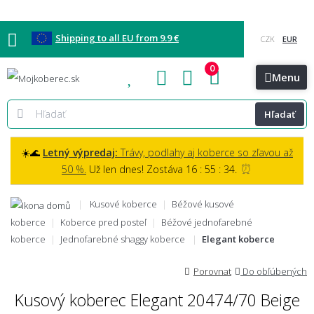
Shipping to all EU from 9.9 €
0
Blog
Vzorkovňa
Bratislava
Kontakt
Menu
Hľadať
☀️🌊
Letný výpredaj:
Trávy, podlahy aj koberce so zľavou až
⏰
50 %.
Už len dnes! Zostáva 16 : 55 : 33.
Kusové koberce
Béžové kusové
koberce
Koberce pred posteľ
Béžové jednofarebné
koberce
Jednofarebné shaggy koberce
Elegant koberce
Porovnat
Do obľúbených
Kusový koberec Elegant 20474/70 Beige