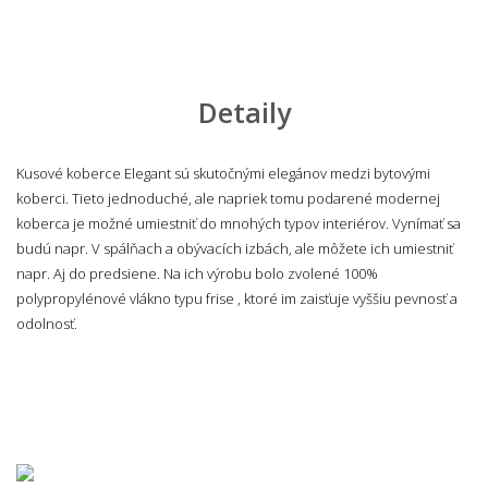
Detaily
Kusové koberce Elegant sú skutočnými elegánov medzi bytovými
koberci. Tieto jednoduché, ale napriek tomu podarené modernej
koberca je možné umiestniť do mnohých typov interiérov. Vynímať sa
budú napr. V spálňach a obývacích izbách, ale môžete ich umiestniť
napr. Aj do predsiene. Na ich výrobu bolo zvolené 100%
polypropylénové vlákno typu frise , ktoré im zaisťuje vyššiu pevnosť a
odolnosť.