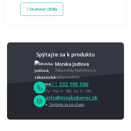
Stiahnuť (250k)
Spýtajte sa k produktu
Monika Jodlová
Zákaznícky blahotvorca,
radi poradíme
+421
232 195 596
Po - Pia: 9 - 18h, So: 9 - 13h
info@mojkoberec.sk
Spýtajte sa na chate