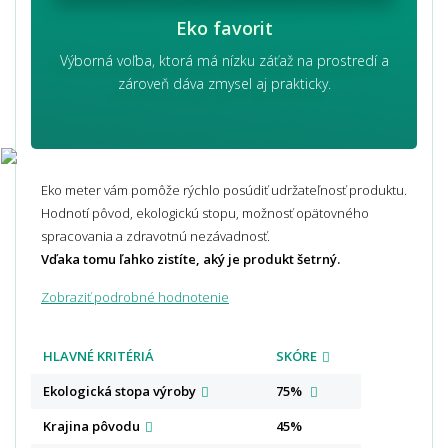
Eko favorit
Výborná voľba, ktorá má nízku záťaž na prostredí a
zároveň dáva zmysel aj prakticky.
Eko meter vám pomôže rýchlo posúdiť udržateľnosť produktu.
Hodnotí pôvod, ekologickú stopu, možnosť opätovného
spracovania a zdravotnú nezávadnosť.
Vďaka tomu ľahko zistíte, aký je produkt šetrný.
Zobraziť podrobné hodnotenie
HLAVNÉ KRITÉRIÁ
SKÓRE
Ekologická stopa
výroby
75%
Krajina
pôvodu
45%