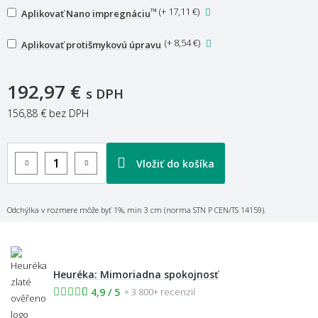
™
(
+ 17,11 €
)
Aplikovať Nano impregnáciu
(
+ 8,54 €
)
Aplikovať protišmykovú úpravu
192,97 €
s DPH
156,88 €
bez DPH
Vložiť do košíka
Odchýlka v rozmere môže byť 1%, min 3 cm (norma STN P CEN/TS 14159).
Heuréka: Mimoriadna spokojnosť
4,9 / 5
3 800+ recenzií