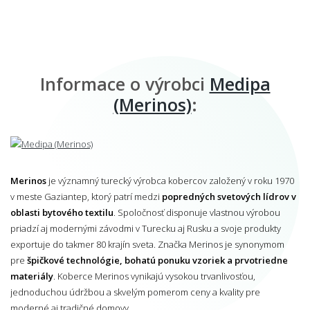
Informace o výrobci
Medipa
(Merinos)
:
Merinos
je významný turecký výrobca kobercov založený v roku 1970
v meste Gaziantep, ktorý patrí medzi
popredných svetových lídrov v
oblasti bytového textilu
. Spoločnosť disponuje vlastnou výrobou
priadzí aj modernými závodmi v Turecku aj Rusku a svoje produkty
exportuje do takmer 80 krajín sveta. Značka Merinos je synonymom
pre
špičkové technológie, bohatú ponuku vzoriek a prvotriedne
materiály
. Koberce Merinos vynikajú vysokou trvanlivosťou,
jednoduchou údržbou a skvelým pomerom ceny a kvality pre
moderné aj tradičné domovy.