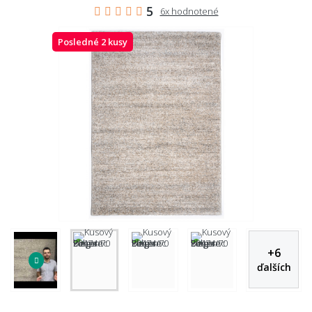
5
6x hodnotené
Posledné 2 kusy
+
6
ďalších