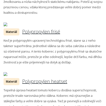
žmolkovaniu a nízka náchylnosť k statickému nabíjaniu. Poteší aj svojou
priaznivou cenou, vďaka ktorej predstavuje veľmi dobrý pomer medzi
kvalitou a dostupnosťou.
Polypropylen frisé
Materiál
Keď je polypropylén upravený technológiou frisé, stane sa z neho
takmer superhrdina. Jednotlivé vlákna sa do seba zakrútia a následne
sú ošetrené parou. A tento koberec z polypropylénu frisé sa skutočne
naparovať môže, pretože je ešte odolnejší, lepšie drží farbu, má dlhšiu
životnosť a je ešte príjemnejší na dotyk aj došľap.
Polypropylen heatset
Materiál
Tepelná úprava heatset tomuto kobercu dodáva superschopnosti,
pretože trvale narovnáva jeho vlákna. Koberec má výraznejšie a
stálejšie farby a veľmi dobre sa vysáva. Tiež je pevnejší a odolnejší voči