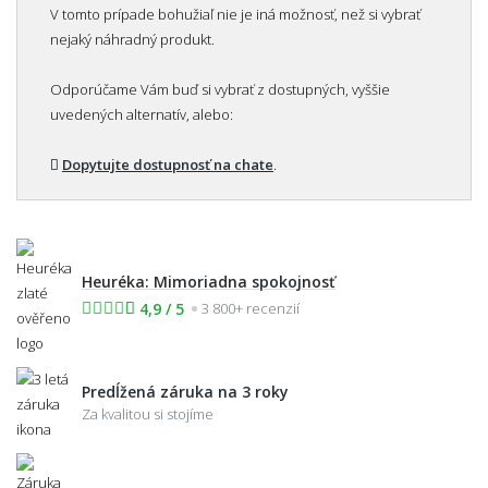
V tomto prípade bohužiaľ nie je iná možnosť, než si vybrať
nejaký náhradný produkt.
Odporúčame Vám buď si vybrať z dostupných, vyššie
uvedených alternatív, alebo:
Dopytujte dostupnosť na chate
.
Heuréka: Mimoriadna spokojnosť
4,9 / 5
3 800+ recenzií
Predĺžená záruka na 3 roky
Za kvalitou si stojíme