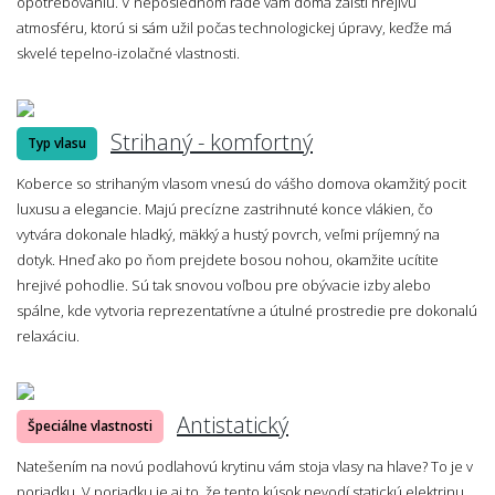
opotrebovaniu. V neposlednom rade vám doma zaistí hrejivú
atmosféru, ktorú si sám užil počas technologickej úpravy, keďže má
skvelé tepelno-izolačné vlastnosti.
Strihaný - komfortný
Typ vlasu
Koberce so strihaným vlasom vnesú do vášho domova okamžitý pocit
luxusu a elegancie. Majú precízne zastrihnuté konce vlákien, čo
vytvára dokonale hladký, mäkký a hustý povrch, veľmi príjemný na
dotyk. Hneď ako po ňom prejdete bosou nohou, okamžite ucítite
hrejivé pohodlie. Sú tak snovou voľbou pre obývacie izby alebo
spálne, kde vytvoria reprezentatívne a útulné prostredie pre dokonalú
relaxáciu.
Antistatický
Špeciálne vlastnosti
Natešením na novú podlahovú krytinu vám stoja vlasy na hlave? To je v
poriadku. V poriadku je aj to, že tento kúsok nevodí statickú elektrinu,