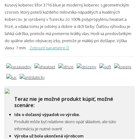
Kusový koberec Efor 3716 blue je moderný koberec s geometrickým
vzorom, ktorý poteší každého milovníka nápaditých a kvalitných
kobercov. Je vyrobený v Turecku zo 100% polypropylénu heatset a
frizé, a vďaka tomu je odolný a dobre si drží farby. Ďalšou výhodou je
ľahká údržba, pretože má pomerne krátky vlas. Hodí sa predovšetkým
do spálne alebo obývacej izby, pretože je mäkký pri došľape.
Výška
vlasu: 7 mm.
Zobraziť parametre
Teraz nie je možné produkt kúpiť, možné
scenáre:
Ide o dočasný výpadok vo výrobe.
Produkt môže byť relatívne skoro opäť skladom, ale túto
informáciu je nutné overiť
Výroba už bola ukončená výrobcom