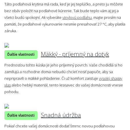
Táto podlahová krytina má rada, keď je jej teplúčko, a preto ju môžete
bez obáv položiť na podlahové kúrenie. Tak bude teplo vám aj jej a
všetci budú spokojní. Ak vyberáte
vinylovú podlahu
, majte prosím na
pamäti, že podlahové vykurovanie nesmie presahovať 27 °C, aby platila
záruka.
Mäkký - príjemný na dotyk
Ďalšie vlastnosti
Prednosťou tohto kúska je jeho príjemný povrch. Vaše chodidlá si ho
zamilujú a rozhodne doma nebudú chcieť nosiť papuče, aby sa
nepripravili o mäkké pohladenie. Či už komfort zaisťuje
vysoký shaggy
vlas
alebo hebký materiál, tento krasavec do vašej domácnosti vnesie
pohodu.
Snadná údržba
Ďalšie vlastnosti
Pokiaľ chcete vašej domácnosti dodať šmrnc novou podlahovou