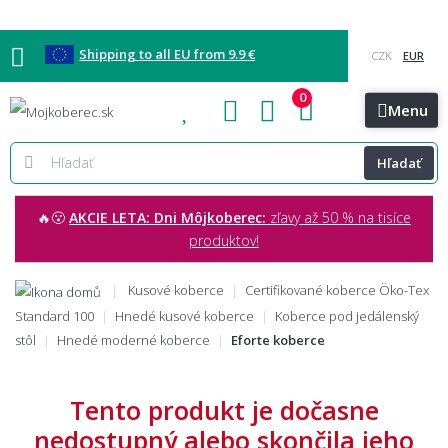
Shipping to all EU from 9.9 €
0
Blog
Vzorkovňa
Bratislava
Kontakt
Menu
Hľadať
🔥😮
AKCIE LETA: Dni Môjkoberec:
zľavy až 50 % na tisíce
produktov!
Kusové koberce
Certifikované koberce Öko-Tex
Standard 100
Hnedé kusové koberce
Koberce pod jedálenský
stôl
Hnedé moderné koberce
Eforte koberce
Tento produkt je dočasne
nedostupný alebo skončila jeho