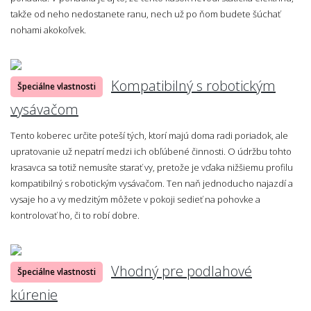
takže od neho nedostanete ranu, nech už po ňom budete šúchať
nohami akokoľvek.
Kompatibilný s robotickým
Špeciálne vlastnosti
vysávačom
Tento koberec určite poteší tých, ktorí majú doma radi poriadok, ale
upratovanie už nepatrí medzi ich obľúbené činnosti. O údržbu tohto
krasavca sa totiž nemusíte starať vy, pretože je vďaka nižšiemu profilu
kompatibilný s robotickým vysávačom. Ten naň jednoducho najazdí a
vysaje ho a vy medzitým môžete v pokoji sedieť na pohovke a
kontrolovať ho, či to robí dobre.
Vhodný pre podlahové
Špeciálne vlastnosti
kúrenie