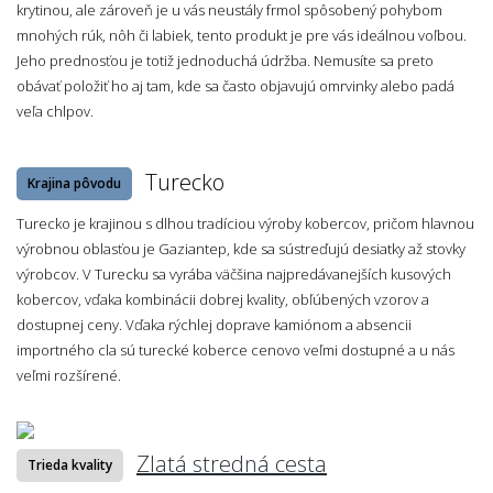
krytinou, ale zároveň je u vás neustály frmol spôsobený pohybom
mnohých rúk, nôh či labiek, tento produkt je pre vás ideálnou voľbou.
Jeho prednosťou je totiž jednoduchá údržba. Nemusíte sa preto
obávať položiť ho aj tam, kde sa často objavujú omrvinky alebo padá
veľa chlpov.
Turecko
Krajina pôvodu
Turecko je krajinou s dlhou tradíciou výroby kobercov, pričom hlavnou
výrobnou oblasťou je Gaziantep, kde sa sústreďujú desiatky až stovky
výrobcov. V Turecku sa vyrába väčšina najpredávanejších kusových
kobercov, vďaka kombinácii dobrej kvality, obľúbených vzorov a
dostupnej ceny. Vďaka rýchlej doprave kamiónom a absencii
importného cla sú turecké koberce cenovo veľmi dostupné a u nás
veľmi rozšírené.
Zlatá stredná cesta
Trieda kvality