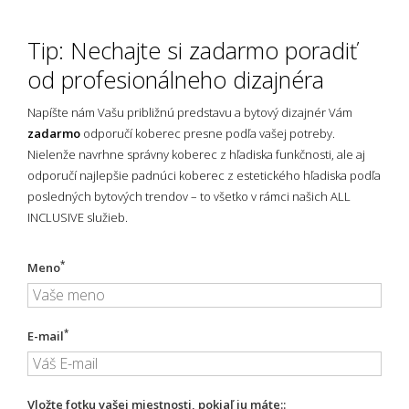
Tip: Nechajte si zadarmo poradiť
od profesionálneho dizajnéra
Napíšte nám Vašu približnú predstavu a bytový dizajnér Vám
zadarmo
odporučí koberec presne podľa vašej potreby.
Nielenže navrhne správny koberec z hľadiska funkčnosti, ale aj
odporučí najlepšie padnúci koberec z estetického hľadiska podľa
posledných bytových trendov – to všetko v rámci našich ALL
INCLUSIVE služieb.
*
Meno
*
E-mail
Vložte fotku vašej miestnosti, pokiaľ ju máte::