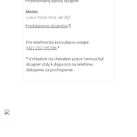
Profesionálny bytový dizajnér
Motto:
Luxus nie je cena, ale štýl.
Predstavenie dizajnéra
Pre telefonickú konzultáciu volajte:
+421 232 195 596
*
* Vzhľadom na charakter práce nemusí byť
dizajnér vždy k dispozícii na telefóne,
ďakujeme za pochopenie.