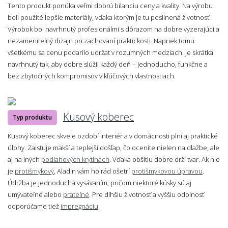
Tento produkt ponúka veľmi dobrú bilanciu ceny a kvality. Na výrobu
boli použité lepšie materiály, vďaka ktorým je tu posilnená životnosť.
Výrobok bol navrhnutý profesionálmi s dôrazom na dobre vyzerajúci a
nezameniteľný dizajn pri zachovaní praktickosti. Napriek tomu
všetkému sa cenu podarilo udržať v rozumných medziach. Je skrátka
navrhnutý tak, aby dobre slúžil každý deň – jednoducho, funkčne a
bez zbytočných kompromisov v kľúčových vlastnostiach.
Kusový koberec
Typ produktu
Kusový koberec skvele ozdobí interiér a v domácnosti plní aj praktické
úlohy. Zaisťuje mäkší a teplejší došľap, čo oceníte nielen na dlažbe, ale
aj na iných
podlahových krytinách
. Vďaka obšitiu dobre drží tvar. Ak nie
je
protišmykový
, Aladin vám ho rád ošetrí
protišmykovou úpravou
.
Údržba je jednoduchá vysávaním, pričom niektoré kúsky sú aj
umývateľné alebo
prateľné
. Pre dlhšiu životnosť a vyššiu odolnosť
odporúčame tiež
impregnáciu
.