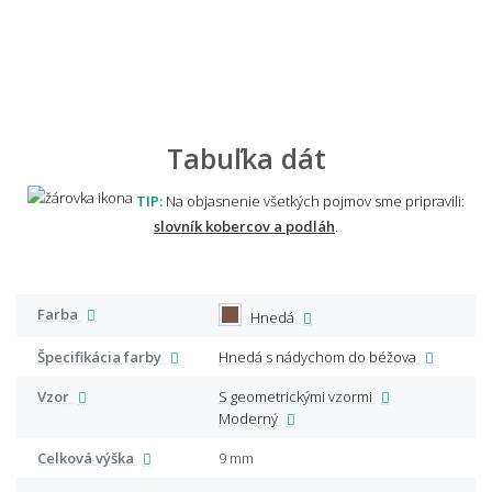
Tabuľka dát
TIP:
Na objasnenie všetkých pojmov sme pripravili:
slovník kobercov a podláh
.
Farba
Hnedá
Špecifikácia farby
Hnedá s nádychom do béžova
Vzor
S geometrickými vzormi
Moderný
Celková výška
9 mm