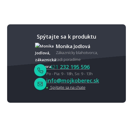
Spýtajte sa k produktu
Monika Jodlová
Zákaznícky blahotvorca,
radi poradíme
+421
232 195 596
Po - Pia: 9 - 18h, So: 9 - 13h
info@mojkoberec.sk
Spýtajte sa na chate