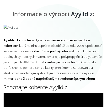
Informace o výrobci
Ayyildiz
:
Ayyildiz Teppiche
je dynamický
nemecko-turecký výrobca
kobercov
, ktorý na trhu úspešne pôsobí už od roku 2005. Spoločnosť
sa špecializuje na
modernú strojovú výrobu
kvalitných kobercov z
odolných syntetických materiálov, ako je polypropylén či polyester, čo
garantuje ich
dlhú životnosť a veľmi jednoduchú údržbu
. Vďaka
perfektnému pomeru ceny a kvality, precíznemu spracovaniu a
atraktívnym moderným aj klasickým dizajnom sú koberce Ayyildiz
mimoriadne žiadané naprieč celým stredoeurópskym trhom
.
Spoznajte koberce Ayyildiz