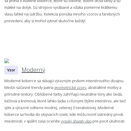
sa jedná o kvalitné koberce, ktoré sú odolné, dobre držia farby a sú
mäkké na dotyk. Sú strojovo vyrábané a vďaka pomerne krátkemu
vlasu ľahké na údržbu. Kolekcia ponúka mnoho vzorov a farebných
prevedení, aby si mohol vybrať skutočne každý!
Moderný
Vzor
Moderné koberce sa stávajú výrazným prvkom interiérového dizajnu.
Medzi súčasné trendy patria
geometrické vzory
, abstraktné motívy a
prírodné textúry. Obľúbené farby zahŕňajú neutrálne tóny ako šedá,
béžová a krémová, ktoré ľahko ladia s rôznymi štýlmi interiérov, ale tiež
sýte a výrazné odtiene modrej, zelenej či terakotovej. Moderné
koberce sa hodia do obývacích izieb, kde môžu tvoriť ústredný prvok
miestnosti, v spálni zasa oceníte
vysoký shaggy vlas
pre pocit útulnosti.