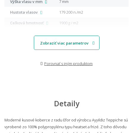
Výška vlasu v mm
7 mm
Hustota vlasov
179 200 n./m2
Celková hmotnosť
1900 g / m2
Zobraziť viac parametrov
Porovnať s iným produktom
Detaily
Moderné kusové koberce z radu Efor od výrobcu Ayyildiz Teppiche sú
vyrobené zo 100% polypropylénu typu heatset a frizé. Z toho dôvodu