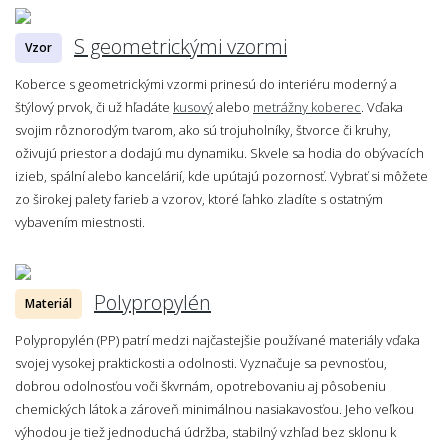
S geometrickými vzormi
Vzor
Koberce s geometrickými vzormi prinesú do interiéru moderný a
štýlový prvok, či už hľadáte
kusový
alebo
metrážny koberec
. Vďaka
svojim rôznorodým tvarom, ako sú trojuholníky, štvorce či kruhy,
oživujú priestor a dodajú mu dynamiku. Skvele sa hodia do obývacích
izieb, spální alebo kancelárií, kde upútajú pozornosť. Vybrať si môžete
zo širokej palety farieb a vzorov, ktoré ľahko zladíte s ostatným
vybavením miestnosti.
Polypropylén
Materiál
Polypropylén (PP) patrí medzi najčastejšie používané materiály vďaka
svojej vysokej praktickosti a odolnosti. Vyznačuje sa pevnosťou,
dobrou odolnosťou voči škvrnám, opotrebovaniu aj pôsobeniu
chemických látok a zároveň minimálnou nasiakavosťou. Jeho veľkou
výhodou je tiež jednoduchá údržba, stabilný vzhľad bez sklonu k