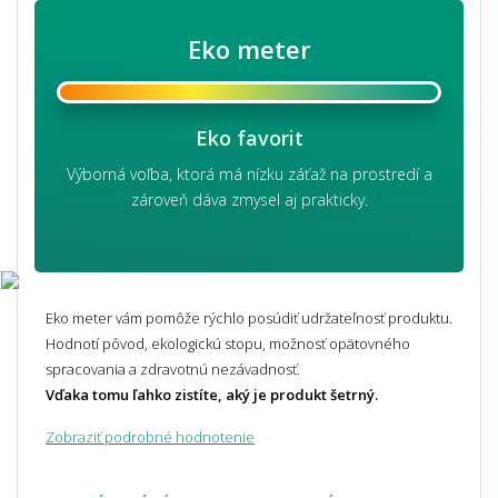
Eko meter
Eko favorit
Výborná voľba, ktorá má nízku záťaž na prostredí a
zároveň dáva zmysel aj prakticky.
Eko meter vám pomôže rýchlo posúdiť udržateľnosť produktu.
Hodnotí pôvod, ekologickú stopu, možnosť opätovného
spracovania a zdravotnú nezávadnosť.
Vďaka tomu ľahko zistíte, aký je produkt šetrný.
Zobraziť podrobné hodnotenie