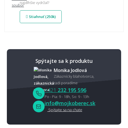
najdlhšie vydržal?
Stiahnuť (250k)
Spýtajte sa k produktu
Monika Jodlová
Zákaznícky blahotvorca,
radi poradíme
+421
232 195 596
Po - Pia: 9 - 18h, So: 9 - 13h
info@mojkoberec.sk
Spýtajte sa na chate