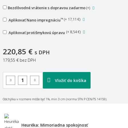
Bezdôvodné vrátenie s dopravou zadarmo
(+
)
™
(
+ 17,11 €
)
Aplikovať Nano impregnáciu
(
+ 8,54 €
)
Aplikovať protišmykovú úpravu
220,85 €
s DPH
179,55 €
bez DPH
Vložiť do košíka
Odchýlka v rozmere môže byť 1%, min 3 cm (norma STN P CEN/TS 14159).
Heuréka: Mimoriadna spokojnosť