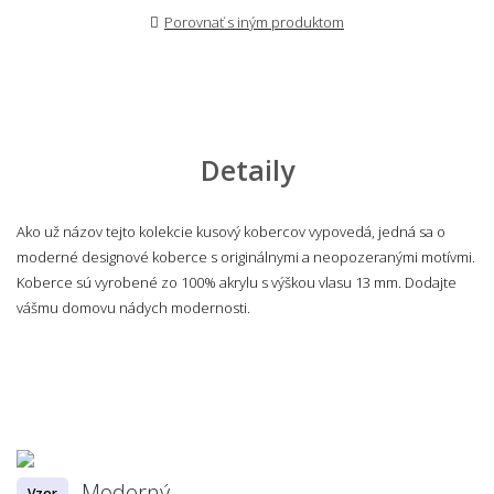
Porovnať s iným produktom
Detaily
Ako už názov tejto kolekcie kusový kobercov vypovedá, jedná sa o
moderné designové koberce s originálnymi a neopozeranými motívmi.
Koberce sú vyrobené zo 100% akrylu s výškou vlasu 13 mm. Dodajte
vášmu domovu nádych modernosti.
Moderný
Vzor