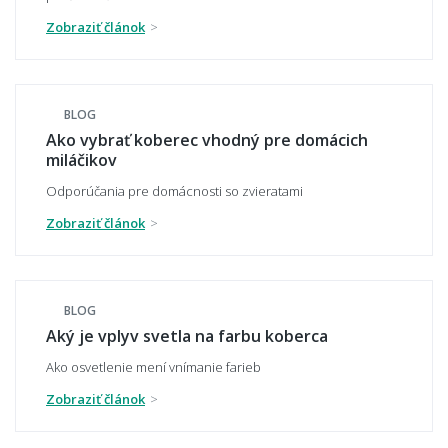
Zobraziť článok
👣 Pohodlie a každodenné používanie
Aký koberec je príjemný na chodenie
BLOG
naboso?
Ako vybrať koberec vhodný pre domácich
miláčikov
Odporúčania pre domácnosti so zvieratami
Zobraziť článok
Aký typ koberca je najpohodlnejší?
BLOG
Aký typ koberca sa nebude zošliapávať?
Aký je vplyv svetla na farbu koberca
Ako osvetlenie mení vnímanie farieb
Zobraziť článok
🧼 Čistenie a údržba