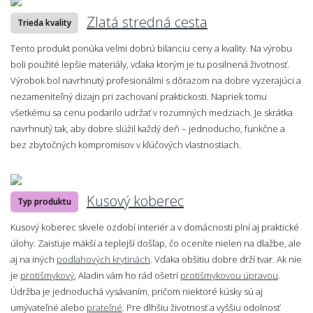
Zlatá stredná cesta
Trieda kvality
Tento produkt ponúka veľmi dobrú bilanciu ceny a kvality. Na výrobu
boli použité lepšie materiály, vďaka ktorým je tu posilnená životnosť.
Výrobok bol navrhnutý profesionálmi s dôrazom na dobre vyzerajúci a
nezameniteľný dizajn pri zachovaní praktickosti. Napriek tomu
všetkému sa cenu podarilo udržať v rozumných medziach. Je skrátka
navrhnutý tak, aby dobre slúžil každý deň – jednoducho, funkčne a
bez zbytočných kompromisov v kľúčových vlastnostiach.
Kusový koberec
Typ produktu
Kusový koberec skvele ozdobí interiér a v domácnosti plní aj praktické
úlohy. Zaisťuje mäkší a teplejší došľap, čo oceníte nielen na dlažbe, ale
aj na iných
podlahových krytinách
. Vďaka obšitiu dobre drží tvar. Ak nie
je
protišmykový
, Aladin vám ho rád ošetrí
protišmykovou úpravou
.
Údržba je jednoduchá vysávaním, pričom niektoré kúsky sú aj
umývateľné alebo
prateľné
. Pre dlhšiu životnosť a vyššiu odolnosť