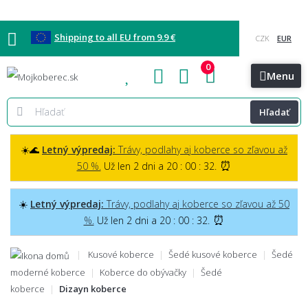
Shipping to all EU from 9.9 €
0
Blog
Vzorkovňa
Bratislava
Kontakt
Menu
Hľadať
☀️🌊
Letný výpredaj:
Trávy, podlahy aj koberce so zľavou až
⏰
50 %.
Už len 2 dni a 20 : 00 : 31.
☀️
Letný výpredaj:
Trávy, podlahy aj koberce so zľavou až 50
⏰
%.
Už len 2 dni a 20 : 00 : 31.
Kusové koberce
Šedé kusové koberce
Šedé
moderné koberce
Koberce do obývačky
Šedé
koberce
Dizayn koberce