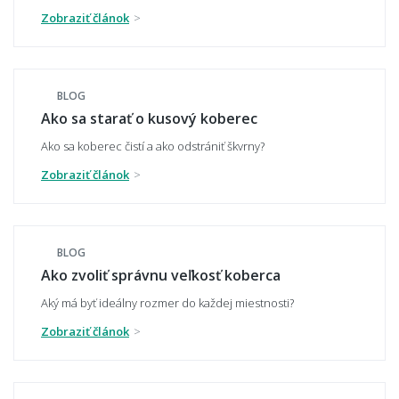
Zobraziť článok
Ako zladiť koberec s nábytkom a podlahou?
BLOG
Hodí sa vzorovaný koberec do malého
Ako sa starať o kusový koberec
priestoru?
Ako sa koberec čistí a ako odstrániť škvrny?
Zobraziť článok
Aký koberec zvoliť do moderného interiéru?
BLOG
Ako zvoliť správnu veľkosť koberca
Má koberec ladiť alebo kontrastovať?
Aký má byť ideálny rozmer do každej miestnosti?
Zobraziť článok
📏 Veľkosť a umiestnenie