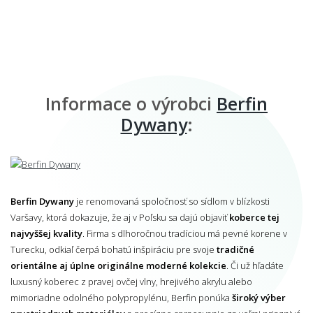
Informace o výrobci
Berfin
Dywany
:
Berfin Dywany
je renomovaná spoločnosť so sídlom v blízkosti
Varšavy, ktorá dokazuje, že aj v Poľsku sa dajú objaviť
koberce tej
najvyššej kvality
. Firma s dlhoročnou tradíciou má pevné korene v
Turecku, odkiaľ čerpá bohatú inšpiráciu pre svoje
tradičné
orientálne aj úplne originálne moderné kolekcie
. Či už hľadáte
luxusný koberec z pravej ovčej vlny, hrejivého akrylu alebo
mimoriadne odolného polypropylénu, Berfin ponúka
široký výber