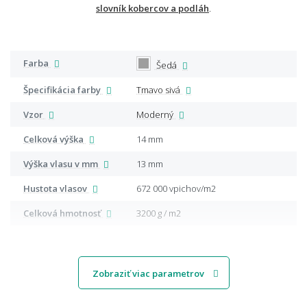
slovník kobercov a podláh
.
Farba
Šedá
Špecifikácia farby
Tmavo sivá
Vzor
Moderný
Celková výška
14 mm
Výška vlasu v mm
13 mm
Hustota vlasov
672 000 vpichov/m2
Celková hmotnosť
3200 g / m2
Zobraziť viac parametrov