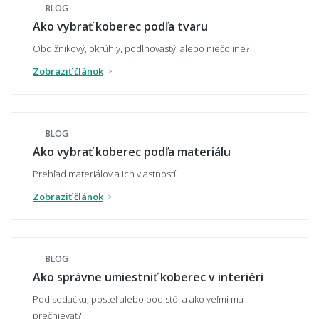
BLOG
Ako vybrať správnu veľkosť koberca?
Ako vybrať koberec podľa tvaru
Obdĺžnikový, okrúhly, podlhovastý, alebo niečo iné?
Zobraziť článok
Aký veľký koberec zvoliť pod sedačku?
BLOG
Aký veľký presah má mať koberec pod
Ako vybrať koberec podľa materiálu
stolom?
Prehľad materiálov a ich vlastností
Zobraziť článok
Môže mi koberec opticky zväčšiť miestnosť?
BLOG
Ako správne umiestniť koberec v interiéri
Čo ak zvolím zlú veľkosť koberca?
Pod sedačku, posteľ alebo pod stôl a ako veľmi má
prečnievať?