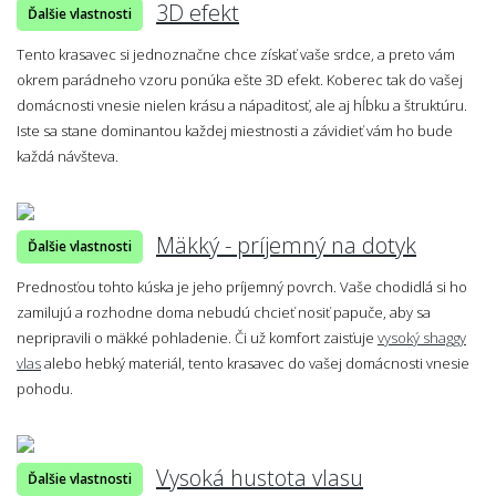
3D efekt
Ďalšie vlastnosti
Tento krasavec si jednoznačne chce získať vaše srdce, a preto vám
okrem parádneho vzoru ponúka ešte 3D efekt. Koberec tak do vašej
domácnosti vnesie nielen krásu a nápaditosť, ale aj hĺbku a štruktúru.
Iste sa stane dominantou každej miestnosti a závidieť vám ho bude
každá návšteva.
Mäkký - príjemný na dotyk
Ďalšie vlastnosti
Prednosťou tohto kúska je jeho príjemný povrch. Vaše chodidlá si ho
zamilujú a rozhodne doma nebudú chcieť nosiť papuče, aby sa
nepripravili o mäkké pohladenie. Či už komfort zaisťuje
vysoký shaggy
vlas
alebo hebký materiál, tento krasavec do vašej domácnosti vnesie
pohodu.
Vysoká hustota vlasu
Ďalšie vlastnosti