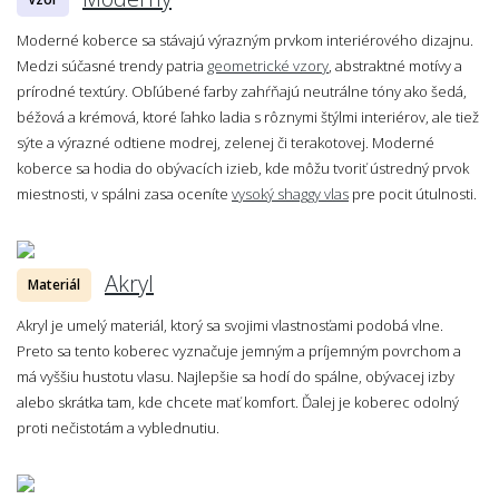
Moderné koberce sa stávajú výrazným prvkom interiérového dizajnu.
Medzi súčasné trendy patria
geometrické vzory
, abstraktné motívy a
prírodné textúry. Obľúbené farby zahŕňajú neutrálne tóny ako šedá,
béžová a krémová, ktoré ľahko ladia s rôznymi štýlmi interiérov, ale tiež
sýte a výrazné odtiene modrej, zelenej či terakotovej. Moderné
koberce sa hodia do obývacích izieb, kde môžu tvoriť ústredný prvok
miestnosti, v spálni zasa oceníte
vysoký shaggy vlas
pre pocit útulnosti.
Akryl
Materiál
Akryl je umelý materiál, ktorý sa svojimi vlastnosťami podobá vlne.
Preto sa tento koberec vyznačuje jemným a príjemným povrchom a
má vyššiu hustotu vlasu. Najlepšie sa hodí do spálne, obývacej izby
alebo skrátka tam, kde chcete mať komfort. Ďalej je koberec odolný
proti nečistotám a vyblednutiu.