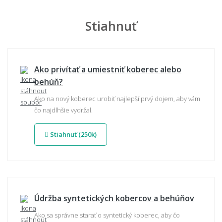
Stiahnuť
Ako privítať a umiestniť koberec alebo
behúň?
Ako na nový koberec urobiť najlepší prvý dojem, aby vám
čo najdlhšie vydržal.
Stiahnuť (250k)
Údržba syntetických kobercov a behúňov
Ako sa správne starať o syntetický koberec, aby čo