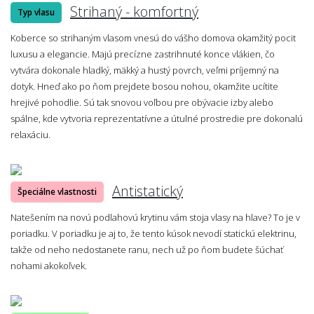
Strihaný - komfortný
Typ vlasu
Koberce so strihaným vlasom vnesú do vášho domova okamžitý pocit
luxusu a elegancie. Majú precízne zastrihnuté konce vlákien, čo
vytvára dokonale hladký, mäkký a hustý povrch, veľmi príjemný na
dotyk. Hneď ako po ňom prejdete bosou nohou, okamžite ucítite
hrejivé pohodlie. Sú tak snovou voľbou pre obývacie izby alebo
spálne, kde vytvoria reprezentatívne a útulné prostredie pre dokonalú
relaxáciu.
Antistatický
Špeciálne vlastnosti
Natešením na novú podlahovú krytinu vám stoja vlasy na hlave? To je v
poriadku. V poriadku je aj to, že tento kúsok nevodí statickú elektrinu,
takže od neho nedostanete ranu, nech už po ňom budete šúchať
nohami akokoľvek.