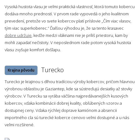
Vysoká hustota vlasu je veľmi praktická vlastnosť, ktorá tomuto kobercu
dodáva mnoho predností. V prvom rade vypovedá o jeho kvalitnom
prevedení, pretože vo svete kobercov platí príslovie „Čím viac vlasov,
tým viac superkoberec.“ Ďalšou výhodou je, že sa tento krasavec
dobre udržuje
, keďže medzi vláknami nie je príliš priestoru, kam by
mohli zapadať nečistoty. V neposlednom rade potom vysoká hustota
vlasu zvyšuje komfort došľapu.
Turecko
Krajina pôvodu
Turecko je krajinou s dlhou tradíciou výroby kobercov, pričom hlavnou
výrobnou oblasťou je Gaziantep, kde sa sústreďujú desiatky až stovky
výrobcov. V Turecku sa vyrába väčšina najpredávanejších kusových
kobercov, vďaka kombinácii dobrej kvality, obľúbených vzorov a
dostupnej ceny. Vďaka rýchlej doprave kamiónom a absencii
importného cla sú turecké koberce cenovo veľmi dostupné a u nás
veľmi rozšírené.