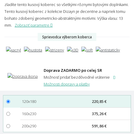
zladíte tento kusový koberec so všetkými rôznymi bytovými doplnkami.
Tento kusový koberec z kolekcie Dizayn je decentne a napriek tomu
bohato zdobený geometricko-abstraktnými motívmi.
Výška vlasu: 13
mm.
Zobraziť parametre
Sprievodca výberom koberca
Doprava ZADARMO po celej SR
Možnosť pridať bezdôvodné vrátenie
Možnosti dopravy a platby
120x180
220,85 €
160x230
375,26 €
200x290
591,86 €