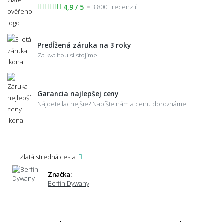
4,9 / 5
3 800+ recenzií
Predĺžená záruka na 3 roky
Za kvalitou si stojíme
Garancia najlepšej ceny
Nájdete lacnejšie? Napíšte nám a cenu dorovnáme.
Zlatá stredná cesta
Značka:
Berfin Dywany