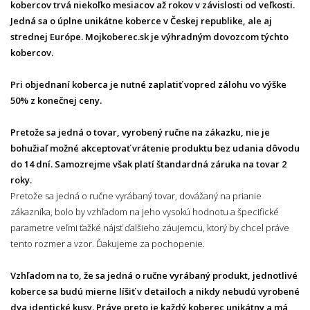
kobercov trvá niekoľko mesiacov až rokov v závislosti od veľkosti.
Jedná sa o úplne unikátne koberce v Českej republike, ale aj
strednej Európe. Mojkoberec.sk je výhradným dovozcom týchto
kobercov.
Pri objednaní koberca je nutné zaplatiť vopred zálohu vo výške
50% z konečnej ceny.
Pretože sa jedná o tovar, vyrobený ručne na zákazku, nie je
bohužiaľ možné akceptovať vrátenie produktu bez udania dôvodu
do 14 dní. Samozrejme však platí štandardná záruka na tovar 2
roky.
Pretože sa jedná o ručne vyrábaný tovar, dovážaný na prianie
zákazníka, bolo by vzhľadom na jeho vysokú hodnotu a špecifické
parametre veľmi ťažké nájsť ďalšieho záujemcu, ktorý by chcel práve
tento rozmer a vzor. Ďakujeme za pochopenie.
Vzhľadom na to, že sa jedná o ručne vyrábaný produkt, jednotlivé
koberce sa budú mierne líšiť v detailoch a nikdy nebudú vyrobené
dva identické kusy. Práve preto je každý koberec unikátny a má