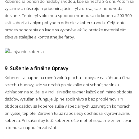
Koberec sa ponorí do nádoby s vodou, kde sa nechá 3-5 dní. Potom sa
vytiahne a nástrojom pripomínajúcim rýľ z dreva, sa z neho voda
dostane. Tento rýľ s plochou spodnou hranou sa do koberca 200-300
krát zaborí a tiahlym pohybom odhrnie z koberca vodu. Celý tento
proces ponorenia do kade sa vykonáva až 3x, pretože materiál ním
získava stálejšie a kontrastnejšie farby.
9. Sušenie a finálne úpravy
Koberec sa napne na rovnú voľnú plochu – obvykle na záhradu či na
strechu budovy, kde sa nechá po niekoľko dní schnúť na slnku.
Vzhľadom na to, že je v Indii slniečko takmer každý deň mimo obdobia
dažďov, vysúšanie funguje úplne spoľahlivo a bez problémov. Pri
období dažďov sa koberce sušia v špeciálnych uzavretých komorách
pri vyššej teplote. Zároveň tu už naposledy dochádza k vyrovnávaniu
koberca. Pri sušení by totiž koberec ešte mohol nepatrne zmeniť tvar
a tomu sa napnutím zabráni.