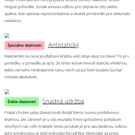
hrejivé pohodlie. Sú tak snovou voľbou pre obývacie izby alebo
spálne, kde vytvoria reprezentatívne a útulné prostredie pre dokonalú
relaxáciu.
Antistatický
Špeciálne vlastnosti
Natešením na novú podlahovú krytinu vám stoja vlasy na hlave? To je v
poriadku. V poriadku je aj to, že tento kúsok nevodí statickú elektrinu,
takže od neho nedostanete ranu, nech už po ňom budete šúchať
nohami akokoľvek.
Snadná údržba
Ďalšie vlastnosti
Pokiaľ chcete vašej domácnosti dodať šmrnc novou podlahovou
krytinou, ale zároveň je u vás neustály frmol spôsobený pohybom
mnohých rúk, nôh či labiek, tento produkt je pre vás ideálnou voľbou.
Jeho prednosťou je totiž jednoduchá údržba. Nemusíte sa preto