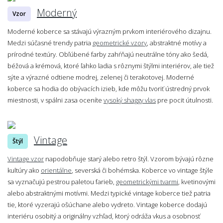
Moderný
Vzor
Moderné koberce sa stávajú výrazným prvkom interiérového dizajnu.
Medzi súčasné trendy patria
geometrické vzory
, abstraktné motívy a
prírodné textúry. Obľúbené farby zahŕňajú neutrálne tóny ako šedá,
béžová a krémová, ktoré ľahko ladia s rôznymi štýlmi interiérov, ale tiež
sýte a výrazné odtiene modrej, zelenej či terakotovej. Moderné
koberce sa hodia do obývacích izieb, kde môžu tvoriť ústredný prvok
miestnosti, v spálni zasa oceníte
vysoký shaggy vlas
pre pocit útulnosti.
Vintage
Štýl
Vintage vzor
napodobňuje starý alebo retro štýl. Vzorom bývajú rôzne
kultúry ako
orientálne
, severská či bohémska. Koberce vo vintage štýle
sa vyznačujú pestrou paletou farieb,
geometrickými tvarmi
, kvetinovými
alebo abstraktnými motívmi. Medzi typické vintage koberce tiež patria
tie, ktoré vyzerajú ošúchane alebo vydreto. Vintage koberce dodajú
interiéru osobitý a originálny vzhľad, ktorý odráža vkus a osobnosť