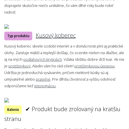
doprajete skutočne niečo unikátne, čo vám dlhé roky bude robiť
radosť.
Kusový koberec
Typ produktu
Kusový koberec skvele ozdobí interiér a v domácnosti plní aj praktické
úlohy. Zaisťuje mäkší a teplejší došľap, čo oceníte nielen na dlažbe, ale
aj na iných
podlahových krytinách
. Vďaka obšitiu dobre drží tvar. Ak nie
je
protišmykový
, Aladin vám ho rád ošetrí
protišmykovou úpravou
.
Údržba je jednoduchá vysávaním, pričom niektoré kúsky sú aj
umývateľné alebo
prateľné
. Pre dlhšiu životnosť a vyššiu odolnosť
odporúčame tiež
impregnáciu
.
✔ Produkt bude zrolovaný na kratšiu
Balenie
stranu