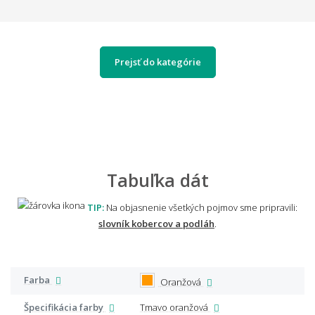
Prejsť do kategórie
Tabuľka dát
TIP:
Na objasnenie všetkých pojmov sme pripravili:
slovník kobercov a podláh
.
Farba
Oranžová
Špecifikácia farby
Tmavo oranžová