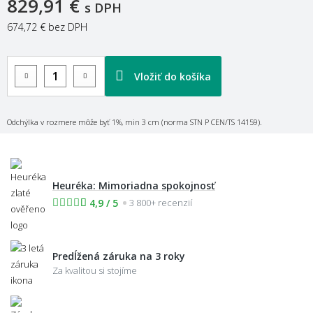
829,91 €
s DPH
674,72 €
bez DPH
Vložiť do košíka
Odchýlka v rozmere môže byť 1%, min 3 cm (norma STN P CEN/TS 14159).
Heuréka: Mimoriadna spokojnosť
4,9 / 5
3 800+ recenzií
Predĺžená záruka na 3 roky
Za kvalitou si stojíme