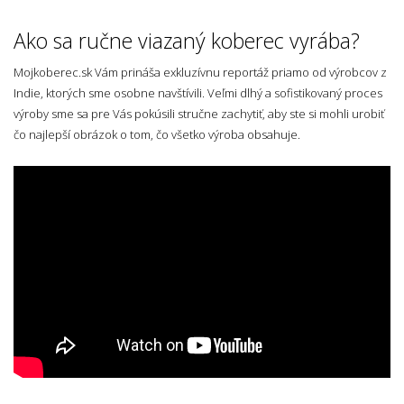
Ako sa ručne viazaný koberec vyrába?
Mojkoberec.sk Vám prináša exkluzívnu reportáž priamo od výrobcov z
Indie, ktorých sme osobne navštívili. Veľmi dlhý a sofistikovaný proces
výroby sme sa pre Vás pokúsili stručne zachytiť, aby ste si mohli urobiť
čo najlepší obrázok o tom, čo všetko výroba obsahuje.