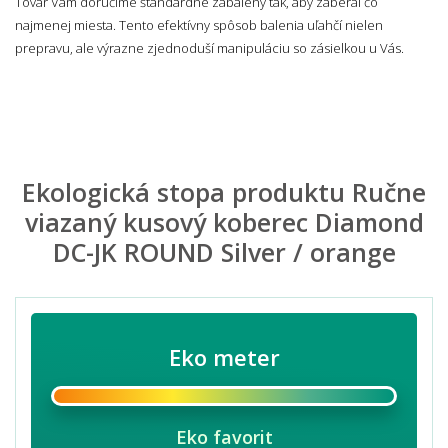
Tovar Vám doručíme štandardne zabalený tak, aby zaberal čo
najmenej miesta. Tento efektívny spôsob balenia uľahčí nielen
prepravu, ale výrazne zjednoduší manipuláciu so zásielkou u Vás.
Ekologická stopa produktu Ručne
viazaný kusový koberec Diamond
DC-JK ROUND Silver / orange
Eko meter
Eko favorit