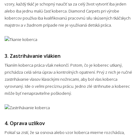
vzory, každý tkáč je schopný naučiť sa za celý život vytvoriť iba jeden
alebo iba jednu malú časť koberca. Diamond Carpets pri výrobe
kobercov používa iba kvalifikovanú pracovnú silu skúsených tkáčskych
majstrov a v žiadnom prípade nie je využívaná detská práca.
3. Zastrihávanie vlákien
Tkaním koberca práca však nekončí. Potom, čo je koberec utkaný,
prichádza celá séria úprav a kontrolných opatrení. Prvý z nich je ručné
zastrihávanie vlasov klasickými nožnicami, aby bol vlas koberca
vyrovnaný. Ide o veľmi precíznu prácu. Jedno zlé strihnutie a koberec
môže byť nenapraviteľne poškodený.
4. Oprava uzlíkov
Pokiaľ sa zistí, že sa osnova alebo vzor koberca mierne rozchádza,