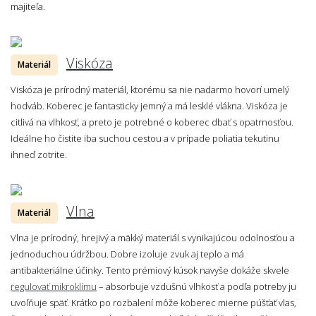
majiteľa.
Viskóza
Materiál
Viskóza je prírodný materiál, ktorému sa nie nadarmo hovorí umelý
hodváb. Koberec je fantasticky jemný a má lesklé vlákna. Viskóza je
citlivá na vlhkosť, a preto je potrebné o koberec dbať s opatrnosťou.
Ideálne ho čistite iba suchou cestou a v prípade poliatia tekutinu
ihneď zotrite.
Vlna
Materiál
Vlna je prírodný, hrejivý a mäkký materiál s vynikajúcou odolnosťou a
jednoduchou údržbou. Dobre izoluje zvuk aj teplo a má
antibakteriálne účinky. Tento prémiový kúsok navyše dokáže skvele
regulovať mikroklímu
– absorbuje vzdušnú vlhkosť a podľa potreby ju
uvoľňuje späť. Krátko po rozbalení môže koberec mierne púšťať vlas,