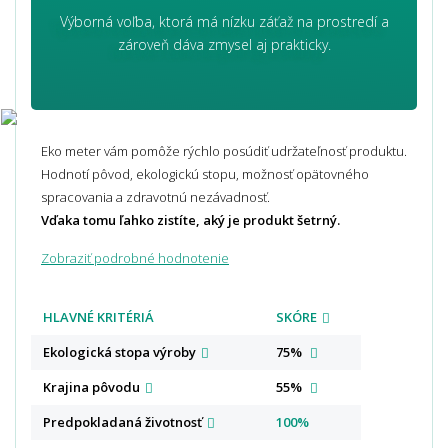
Výborná voľba, ktorá má nízku záťaž na prostredí a
zároveň dáva zmysel aj prakticky.
Eko meter vám pomôže rýchlo posúdiť udržateľnosť produktu.
Hodnotí pôvod, ekologickú stopu, možnosť opätovného
spracovania a zdravotnú nezávadnosť.
Vďaka tomu ľahko zistíte, aký je produkt šetrný.
Zobraziť podrobné hodnotenie
HLAVNÉ KRITÉRIÁ
SKÓRE
Ekologická stopa
výroby
75%
Krajina
pôvodu
55%
Predpokladaná
životnosť
100%