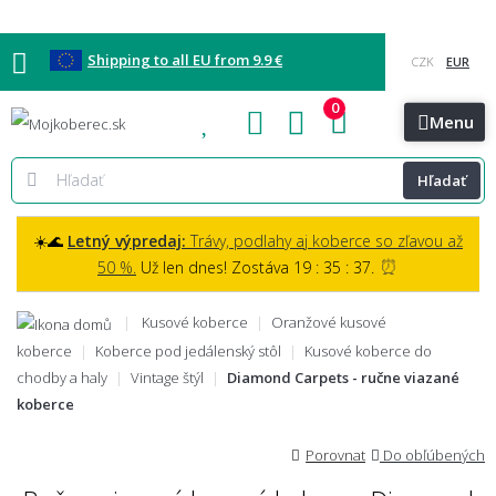
Shipping to all EU from 9.9 €
0
Blog
Vzorkovňa
Bratislava
Kontakt
Menu
Hľadať
☀️🌊
Letný výpredaj:
Trávy, podlahy aj koberce so zľavou až
⏰
50 %.
Už len dnes! Zostáva 19 : 35 : 36.
Kusové koberce
Oranžové kusové
koberce
Koberce pod jedálenský stôl
Kusové koberce do
chodby a haly
Vintage štýl
Diamond Carpets - ručne viazané
koberce
Porovnat
Do obľúbených