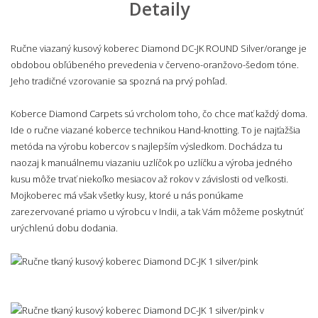
Detaily
Ručne viazaný kusový koberec Diamond DC-JK ROUND Silver/orange je
obdobou obľúbeného prevedenia v červeno-oranžovo-šedom tóne.
Jeho tradičné vzorovanie sa spozná na prvý pohľad.
Koberce Diamond Carpets sú vrcholom toho, čo chce mať každý doma.
Ide o ručne viazané koberce technikou Hand-knotting. To je najťažšia
metóda na výrobu kobercov s najlepším výsledkom. Dochádza tu
naozaj k manuálnemu viazaniu uzlíčok po uzlíčku a výroba jedného
kusu môže trvať niekoľko mesiacov až rokov v závislosti od veľkosti.
Mojkoberec má však všetky kusy, ktoré u nás ponúkame
zarezervované priamo u výrobcu v Indii, a tak Vám môžeme poskytnúť
urýchlenú dobu dodania.