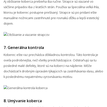
Aj obšívanie koberca prebieha iba ručne. Strapce sú viazané vo
väčšine prípadov iba z kratších strán. Používa sa špeciálna veľká ihla,
ktorou je koberec postupne prešívaný. Strapce sú po pridaní ešte
manuálne nožnicami zastrihnuté pre rovnakú dĺžku a lepší estetický
dojem.
7. Generálna kontrola
Koberec ešte raz prechádza dôkladnou kontrolou. Táto kontrola je
oveľa podrobnejšia, než všetky predchádzajúce. Odstraňujú sa tu
posledné malé defekty, ktoré sú na koberci na nájdenie. Môže
dochádzať k drobným úpravám týkajúcich sa zastrihávania vlasu, alebo
k poslednému nepatrnému vyrovnávaniu motívu.
8. Umývanie koberca