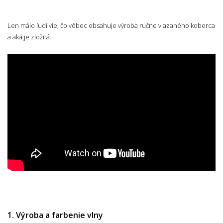
Len málo ľudí vie, čo vôbec obsahuje výroba ručne viazaného koberca
a aká je zložitá.
1. Výroba a farbenie vlny