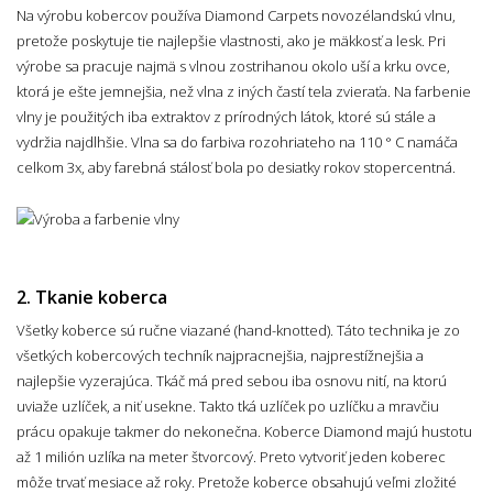
Na výrobu kobercov používa Diamond Carpets novozélandskú vlnu,
pretože poskytuje tie najlepšie vlastnosti, ako je mäkkosť a lesk. Pri
výrobe sa pracuje najmä s vlnou zostrihanou okolo uší a krku ovce,
ktorá je ešte jemnejšia, než vlna z iných častí tela zvieraťa. Na farbenie
vlny je použitých iba extraktov z prírodných látok, ktoré sú stále a
vydržia najdlhšie. Vlna sa do farbiva rozohriateho na 110 ° C namáča
celkom 3x, aby farebná stálosť bola po desiatky rokov stopercentná.
2. Tkanie koberca
Všetky koberce sú ručne viazané (hand-knotted). Táto technika je zo
všetkých kobercových techník najpracnejšia, najprestížnejšia a
najlepšie vyzerajúca. Tkáč má pred sebou iba osnovu nití, na ktorú
uviaže uzlíček, a niť usekne. Takto tká uzlíček po uzlíčku a mravčiu
prácu opakuje takmer do nekonečna. Koberce Diamond majú hustotu
až 1 milión uzlíka na meter štvorcový. Preto vytvoriť jeden koberec
môže trvať mesiace až roky. Pretože koberce obsahujú veľmi zložité