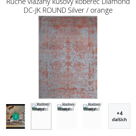
Ručne viazaný kusový koberec Diamond
DC-JK ROUND Silver / orange
+
4
ďalších