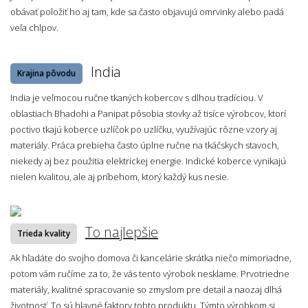
obávať položiť ho aj tam, kde sa často objavujú omrvinky alebo padá
veľa chlpov.
India
Krajina pôvodu
India je veľmocou ručne tkaných kobercov s dlhou tradíciou. V
oblastiach Bhadohi a Panipat pôsobia stovky až tisíce výrobcov, ktorí
poctivo tkajú koberce uzlíčok po uzlíčku, využívajúc rôzne vzory aj
materiály. Práca prebieha často úplne ručne na tkáčskych stavoch,
niekedy aj bez použitia elektrickej energie. Indické koberce vynikajú
nielen kvalitou, ale aj príbehom, ktorý každý kus nesie.
To najlepšie
Trieda kvality
Ak hľadáte do svojho domova či kancelárie skrátka niečo mimoriadne,
potom vám ručíme za to, že vás tento výrobok nesklame. Prvotriedne
materiály, kvalitné spracovanie so zmyslom pre detail a naozaj dlhá
životnosť. To sú hlavné faktory tohto produktu. Týmto výrobkom si