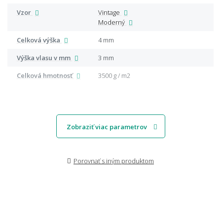
Vzor
Vintage
Moderný
Celková výška
4 mm
Výška vlasu v mm
3 mm
Celková hmotnosť
3500 g / m2
Zobraziť viac parametrov
Porovnať s iným produktom