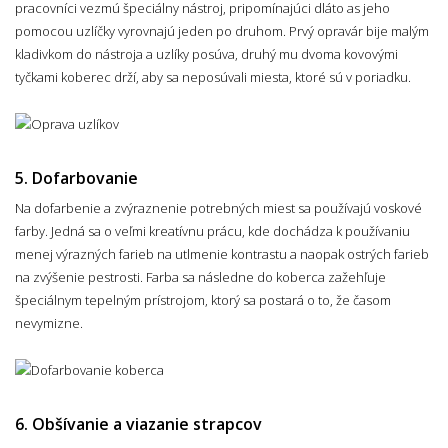
pracovníci vezmú špeciálny nástroj, pripomínajúci dláto as jeho
pomocou uzlíčky vyrovnajú jeden po druhom. Prvý opravár bije malým
kladivkom do nástroja a uzlíky posúva, druhý mu dvoma kovovými
tyčkami koberec drží, aby sa neposúvali miesta, ktoré sú v poriadku.
5. Dofarbovanie
Na dofarbenie a zvýraznenie potrebných miest sa používajú voskové
farby. Jedná sa o veľmi kreatívnu prácu, kde dochádza k používaniu
menej výrazných farieb na utlmenie kontrastu a naopak ostrých farieb
na zvýšenie pestrosti. Farba sa následne do koberca zažehľuje
špeciálnym tepelným prístrojom, ktorý sa postará o to, že časom
nevymizne.
6. Obšívanie a viazanie strapcov