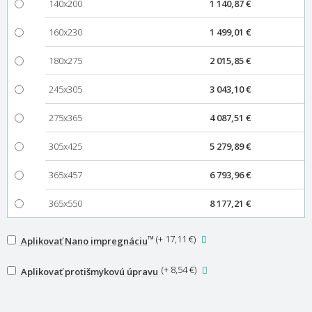
140x200
1 140,87 €
160x230
1 499,01 €
180x275
2 015,85 €
245x305
3 043,10 €
275x365
4 087,51 €
305x425
5 279,89 €
365x457
6 793,96 €
365x550
8 177,21 €
™
(
+ 17,11 €
)
Aplikovať Nano impregnáciu
(
+ 8,54 €
)
Aplikovať protišmykovú úpravu