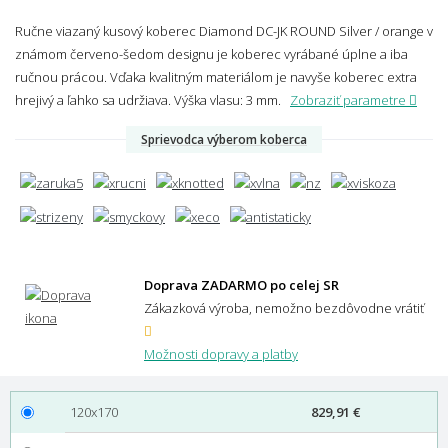
Ručne viazaný kusový koberec Diamond DC-JK ROUND Silver / orange v
známom červeno-šedom designu je koberec vyrábané úplne a iba
ručnou prácou. Vďaka kvalitným materiálom je navyše koberec extra
hrejivý a ľahko sa udržiava.
Výška vlasu: 3 mm.
Zobraziť parametre
Sprievodca výberom koberca
Doprava ZADARMO po celej SR
Zákazková výroba, nemožno bezdôvodne vrátiť
Možnosti dopravy a platby
120x170
829,91 €