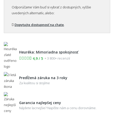
Odporúčame Vám buď si vybrať z dostupných, vyššie
uvedených alternatív, alebo:
Dopytujte dostupnosť na chate
.
Heuréka: Mimoriadna spokojnosť
4,9 / 5
3 800+ recenzií
Predĺžená záruka na 3 roky
Za kvalitou si stojíme
Garancia najlepšej ceny
Nájdete lacnejšie? Napíšte nám a cenu dorovnáme.