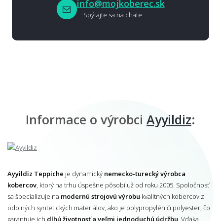
info@mojkoberec.sk
Spýtajte sa na chate
Informace o výrobci
Ayyildiz
:
Ayyildiz Teppiche
je dynamický
nemecko-turecký výrobca
kobercov
, ktorý na trhu úspešne pôsobí už od roku 2005. Spoločnosť
sa špecializuje na
modernú strojovú výrobu
kvalitných kobercov z
odolných syntetických materiálov, ako je polypropylén či polyester, čo
garantuje ich
dlhú životnosť a veľmi jednoduchú údržbu
. Vďaka