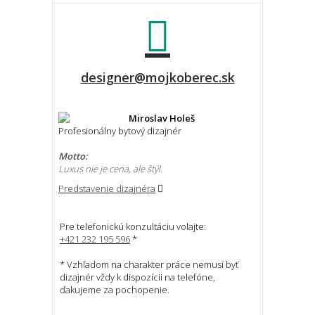
designer@mojkoberec.sk
Miroslav Holeš
Profesionálny bytový dizajnér
Motto:
Luxus nie je cena, ale štýl.
Predstavenie dizajnéra
Pre telefonickú konzultáciu volajte:
+421 232 195 596
*
* Vzhľadom na charakter práce nemusí byť
dizajnér vždy k dispozícii na telefóne,
ďakujeme za pochopenie.