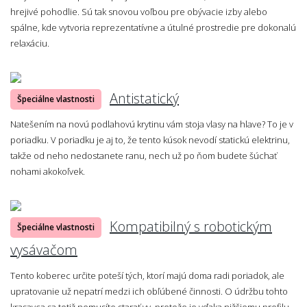
hrejivé pohodlie. Sú tak snovou voľbou pre obývacie izby alebo
spálne, kde vytvoria reprezentatívne a útulné prostredie pre dokonalú
relaxáciu.
Antistatický
Špeciálne vlastnosti
Natešením na novú podlahovú krytinu vám stoja vlasy na hlave? To je v
poriadku. V poriadku je aj to, že tento kúsok nevodí statickú elektrinu,
takže od neho nedostanete ranu, nech už po ňom budete šúchať
nohami akokoľvek.
Kompatibilný s robotickým
Špeciálne vlastnosti
vysávačom
Tento koberec určite poteší tých, ktorí majú doma radi poriadok, ale
upratovanie už nepatrí medzi ich obľúbené činnosti. O údržbu tohto
krasavca sa totiž nemusíte starať vy, pretože je vďaka nižšiemu profilu