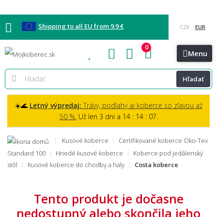
Shipping to all EU from 9.9 €
0
Blog
Vzorkovňa
Bratislava
Kontakt
Menu
Hľadať
☀️🌊
Letný výpredaj:
Trávy, podlahy aj koberce so zľavou až
50 %.
Už len 3 dni a 14 : 14 : 06.
Kusové koberce
Certifikované koberce Öko-Tex
Standard 100
Hnedé kusové koberce
Koberce pod jedálenský
stôl
Kusové koberce do chodby a haly
Costa koberce
Tento produkt je dočasne
nedostupný alebo skončila jeho