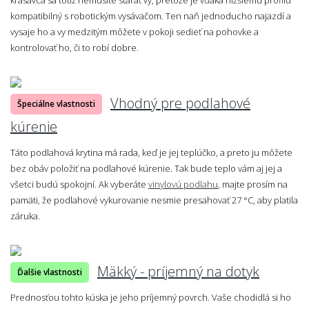
kompatibilný s robotickým vysávačom. Ten naň jednoducho najazdí a
vysaje ho a vy medzitým môžete v pokoji sedieť na pohovke a
kontrolovať ho, či to robí dobre.
Vhodný pre podlahové
Špeciálne vlastnosti
kúrenie
Táto podlahová krytina má rada, keď je jej teplúčko, a preto ju môžete
bez obáv položiť na podlahové kúrenie. Tak bude teplo vám aj jej a
všetci budú spokojní. Ak vyberáte
vinylovú podlahu
, majte prosím na
pamäti, že podlahové vykurovanie nesmie presahovať 27 °C, aby platila
záruka.
Mäkký - príjemný na dotyk
Ďalšie vlastnosti
Prednosťou tohto kúska je jeho príjemný povrch. Vaše chodidlá si ho