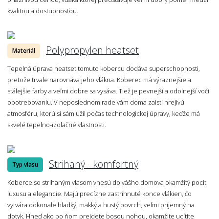
kvalitou a dostupnosťou.
Polypropylen heatset
Materiál
Tepelná úprava heatset tomuto kobercu dodáva superschopnosti,
pretože trvale narovnáva jeho vlákna. Koberec má výraznejšie a
stálejšie farby a veľmi dobre sa vysáva. Tiež je pevnejší a odolnejší voči
opotrebovaniu. V neposlednom rade vám doma zaistí hrejivú
atmosféru, ktorú si sám užil počas technologickej úpravy, keďže má
skvelé tepelno-izolačné vlastnosti.
Strihaný - komfortný
Typ vlasu
Koberce so strihaným vlasom vnesú do vášho domova okamžitý pocit
luxusu a elegancie. Majú precízne zastrihnuté konce vlákien, čo
vytvára dokonale hladký, mäkký a hustý povrch, veľmi príjemný na
dotyk. Hneď ako po ňom prejdete bosou nohou, okamžite ucítite