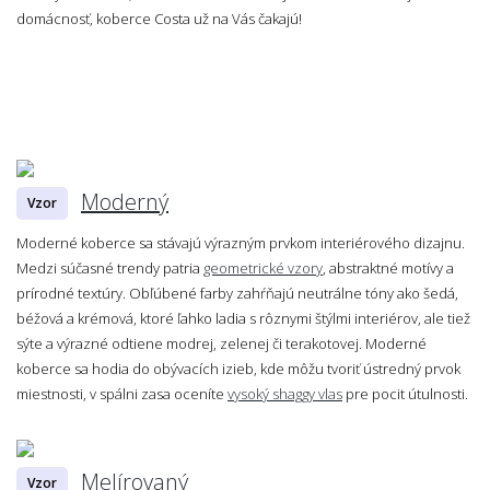
domácnosť, koberce Costa už na Vás čakajú!
Moderný
Vzor
Moderné koberce sa stávajú výrazným prvkom interiérového dizajnu.
Medzi súčasné trendy patria
geometrické vzory
, abstraktné motívy a
prírodné textúry. Obľúbené farby zahŕňajú neutrálne tóny ako šedá,
béžová a krémová, ktoré ľahko ladia s rôznymi štýlmi interiérov, ale tiež
sýte a výrazné odtiene modrej, zelenej či terakotovej. Moderné
koberce sa hodia do obývacích izieb, kde môžu tvoriť ústredný prvok
miestnosti, v spálni zasa oceníte
vysoký shaggy vlas
pre pocit útulnosti.
Melírovaný
Vzor