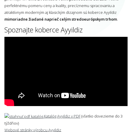
perfektnému pomeru ceny a kvality, precíznemu spracovaniu a
atraktívnym moderným aj klasickým dizajnom sú koberce Ayyildiz
mimoriadne žiadané naprieč celým stredoeurópskym trhom
.
Spoznajte koberce Ayyildiz
Katalóg Ayyildiz v PDF
(všetko dovezieme do 3
týždňov)
Webové stránky výrobcu Ayyildiz