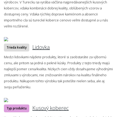
výrobcov. V Turecku sa vyrába väčšina najpredávanejších kusových
kobercov, vďaka kombinácii dobrej kvality, obľúbených vzorov a
dostupnej ceny. Vďaka rýchlej doprave kamiónom a absencii
importného cla sú turecké koberce cenovo veľmi dostupné a u nás
veľmi rozšírené.
Lidovka
Trieda kvality
Medzi lidovkami nájdete produkty, ktoré si zaobstaráte za výbornú
cenu, ale pritom sa jedná o pekné kúsky. Produkty z tejto triedy majú
najlepší pomer cena/kvalita. Nízkych cien vždy dosahujeme výhodnými
zmluvami s výrobcami, nie znižovaním nárokov na kvalitu finálneho
produktu. Nákupom tohto výrobku tak potešíte nielen seba, ale aj
svoju peňaženku.
Kusový koberec
Typ produktu