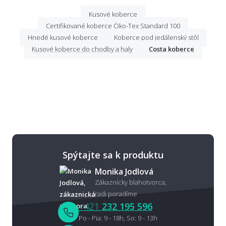
Kusové koberce
Certifikované koberce Öko-Tex Standard 100
Hnedé kusové koberce
Koberce pod jedálenský stôl
Kusové koberce do chodby a haly
Costa koberce
Spýtajte sa k produktu
Monika Jodlová
Zákaznícky blahotvorca,
radi poradíme
+421
232 195 596
Po - Pia: 9 - 18h, So: 9 - 13h