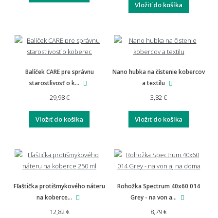
Vložiť do košíka
Balíček CARE pre správnu
Nano hubka na čistenie kobercov
starostlivosť o k...
a textilu
29,98 €
3,82 €
Vložiť do košíka
Vložiť do košíka
Fľaštička protišmykového náteru
Rohožka Spectrum 40x60 014
na koberce...
Grey - na von a...
12,82 €
8,79 €