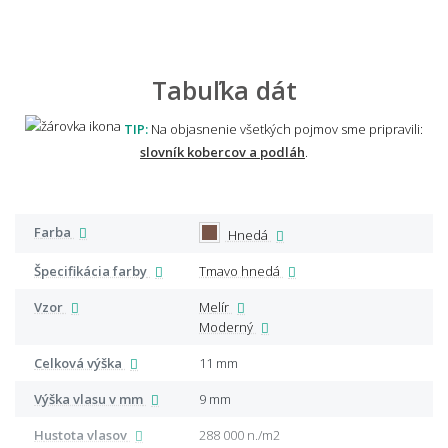
Tabuľka dát
TIP:
Na objasnenie všetkých pojmov sme pripravili:
slovník kobercov a podláh
.
Farba
Hnedá
Špecifikácia farby
Tmavo hnedá
Vzor
Melír
Moderný
Celková výška
11 mm
Výška vlasu v mm
9 mm
Hustota vlasov
288 000 n./m2