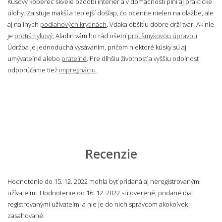
Kusový koberec skvele ozdobí interiér a v domácnosti plní aj praktické
úlohy. Zaisťuje mäkší a teplejší došľap, čo oceníte nielen na dlažbe, ale
aj na iných
podlahových krytinách
. Vďaka obšitiu dobre drží tvar. Ak nie
je
protišmykový
, Aladin vám ho rád ošetrí
protišmykovou úpravou
.
Údržba je jednoduchá vysávaním, pričom niektoré kúsky sú aj
umývateľné alebo
prateľné
. Pre dlhšiu životnosť a vyššiu odolnosť
odporúčame tiež
impregnáciu
.
Recenzie
Hodnotenie do 15. 12. 2022 mohla byť pridaná aj neregistrovanými
užívateľmi. Hodnotenie od 16. 12. 2022 sú overené, pridané iba
registrovanými užívateľmi a nie je do nich správcom akokoľvek
zasahované.