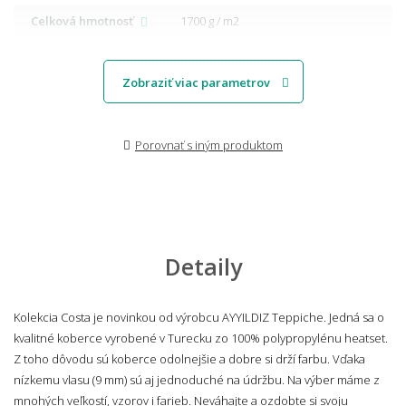
Celková hmotnosť
1700 g / m2
Zobraziť viac parametrov
Porovnať s iným produktom
Detaily
Kolekcia Costa je novinkou od výrobcu AYYILDIZ Teppiche. Jedná sa o
kvalitné koberce vyrobené v Turecku zo 100% polypropylénu heatset.
Z toho dôvodu sú koberce odolnejšie a dobre si drží farbu. Vďaka
nízkemu vlasu (9 mm) sú aj jednoduché na údržbu. Na výber máme z
mnohých veľkostí, vzorov i farieb. Neváhajte a ozdobte si svoju