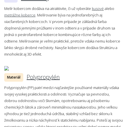
Melír kobercom dodáva na atraktivite, či už vyberáte
kusové
alebo
metrážne koberce
. Melírovanie býva na jednofarebných aj
viacfarebných kobercoch. V prvom prípade je základná farba
doplnená jemnými prúžkami v inom odtieni a v prípade druhom sa
jedná o pestrofarebné koberce kombinujúce rôzne farby aj ich
odtiene. Melírovanie je veľmi praktické, pretože vďaka nemu koberce
ľahko skryjú drobné nečistoty. Navyše kobercom dodáva štruktúru a
mnohokrát aj 3D efekt.
Polypropylén
Materiál
Polypropylén (PP) patrí medzi najčastejšie používané materiály vďaka
svojej vysokej praktickosti a odolnosti. Vyznačuje sa pevnosťou,
dobrou odolnosťou voči škvrnám, opotrebovaniu aj pôsobeniu
chemických látok a zároveň minimálnou nasiakavosťou. Jeho veľkou
výhodou je tiež jednoduchá údržba, stabilný vzhľad bez sklonu k
žmolkovaniu a nízka náchylnosť k statickému nabíjaniu. Poteší aj svojou
priaznivou cenou, vďaka ktorej predstavuje veľmi dobrý pomer medzi