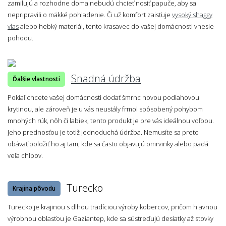
zamilujú a rozhodne doma nebudú chcieť nosiť papuče, aby sa
nepripravili o mäkké pohladenie. Či už komfort zaisťuje
vysoký shaggy
vlas
alebo hebký materiál, tento krasavec do vašej domácnosti vnesie
pohodu.
Snadná údržba
Ďalšie vlastnosti
Pokiaľ chcete vašej domácnosti dodať šmrnc novou podlahovou
krytinou, ale zároveň je u vás neustály frmol spôsobený pohybom
mnohých rúk, nôh či labiek, tento produkt je pre vás ideálnou voľbou.
Jeho prednosťou je totiž jednoduchá údržba. Nemusíte sa preto
obávať položiť ho aj tam, kde sa často objavujú omrvinky alebo padá
veľa chlpov.
Turecko
Krajina pôvodu
Turecko je krajinou s dlhou tradíciou výroby kobercov, pričom hlavnou
výrobnou oblasťou je Gaziantep, kde sa sústreďujú desiatky až stovky