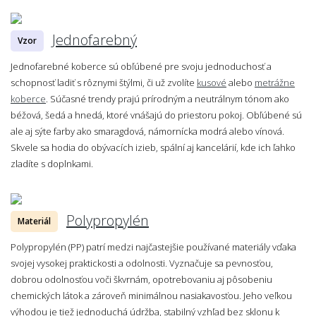
Jednofarebný
Vzor
Jednofarebné koberce sú obľúbené pre svoju jednoduchosť a
schopnosť ladiť s rôznymi štýlmi, či už zvolíte
kusové
alebo
metrážne
koberce
. Súčasné trendy prajú prírodným a neutrálnym tónom ako
béžová, šedá a hnedá, ktoré vnášajú do priestoru pokoj. Obľúbené sú
ale aj sýte farby ako smaragdová, námornícka modrá alebo vínová.
Skvele sa hodia do obývacích izieb, spální aj kancelárií, kde ich ľahko
zladíte s doplnkami.
Polypropylén
Materiál
Polypropylén (PP) patrí medzi najčastejšie používané materiály vďaka
svojej vysokej praktickosti a odolnosti. Vyznačuje sa pevnosťou,
dobrou odolnosťou voči škvrnám, opotrebovaniu aj pôsobeniu
chemických látok a zároveň minimálnou nasiakavosťou. Jeho veľkou
výhodou je tiež jednoduchá údržba, stabilný vzhľad bez sklonu k