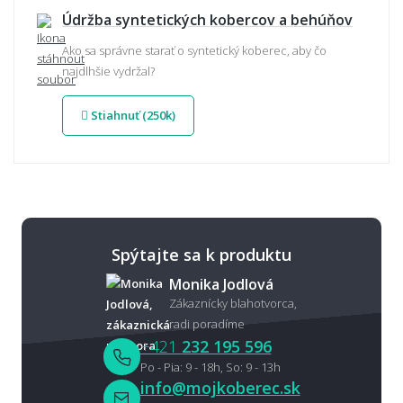
Údržba syntetických kobercov a behúňov
Ako sa správne starať o syntetický koberec, aby čo
najdlhšie vydržal?
Stiahnuť (250k)
Spýtajte sa k produktu
Monika Jodlová
Zákaznícky blahotvorca,
radi poradíme
+421
232 195 596
Po - Pia: 9 - 18h, So: 9 - 13h
info@mojkoberec.sk