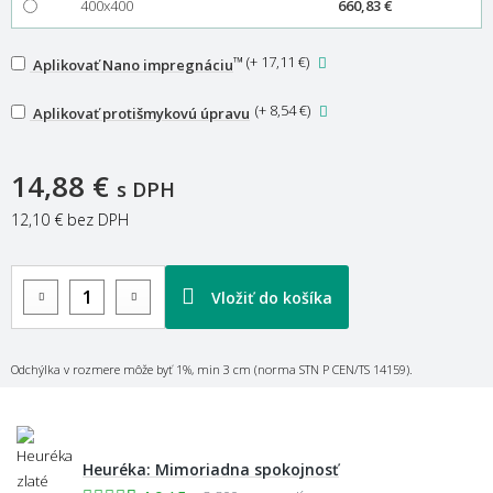
400x400
660,83 €
™
(
+ 17,11 €
)
Aplikovať Nano impregnáciu
(
+ 8,54 €
)
Aplikovať protišmykovú úpravu
14,88 €
s DPH
12,10 €
bez DPH
Vložiť do košíka
Odchýlka v rozmere môže byť 1%, min 3 cm (norma STN P CEN/TS 14159).
Heuréka: Mimoriadna spokojnosť