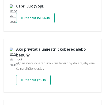
Capri Lux (Vopi)
Stiahnuť (516.63k)
Ako privítať a umiestniť koberec alebo
behúň?
Ako na nový koberec urobiť najlepší prvý dojem, aby vám
čo najdlhšie vydržal.
Stiahnuť (250k)