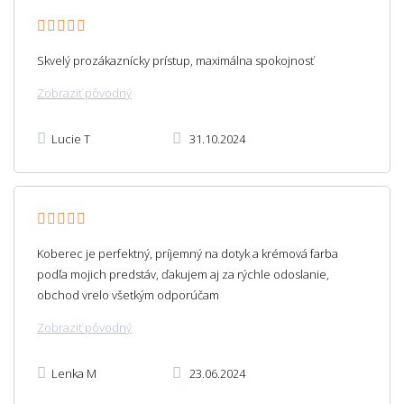
Skvelý prozákaznícky prístup, maximálna spokojnosť
Zobraziť pôvodný
Lucie T
31.10.2024
Koberec je perfektný, príjemný na dotyk a krémová farba
podľa mojich predstáv, ďakujem aj za rýchle odoslanie,
obchod vrelo všetkým odporúčam
Zobraziť pôvodný
Lenka M
23.06.2024