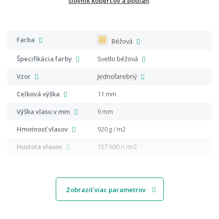
slovník kobercov a podláh
.
Farba
Béžová
Špecifikácia farby
Svetlo béžová
Vzor
Jednofarebný
Celková výška
11 mm
Výška vlasu v mm
9 mm
Hmotnosť vlasov
920 g / m2
Hustota vlasov
157 600 n./m2
Zobraziť viac parametrov