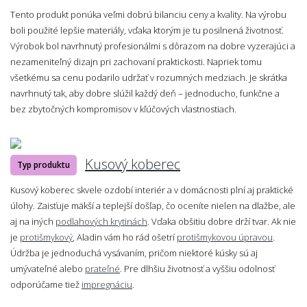
Tento produkt ponúka veľmi dobrú bilanciu ceny a kvality. Na výrobu
boli použité lepšie materiály, vďaka ktorým je tu posilnená životnosť.
Výrobok bol navrhnutý profesionálmi s dôrazom na dobre vyzerajúci a
nezameniteľný dizajn pri zachovaní praktickosti. Napriek tomu
všetkému sa cenu podarilo udržať v rozumných medziach. Je skrátka
navrhnutý tak, aby dobre slúžil každý deň – jednoducho, funkčne a
bez zbytočných kompromisov v kľúčových vlastnostiach.
Kusový koberec
Typ produktu
Kusový koberec skvele ozdobí interiér a v domácnosti plní aj praktické
úlohy. Zaisťuje mäkší a teplejší došľap, čo oceníte nielen na dlažbe, ale
aj na iných
podlahových krytinách
. Vďaka obšitiu dobre drží tvar. Ak nie
je
protišmykový
, Aladin vám ho rád ošetrí
protišmykovou úpravou
.
Údržba je jednoduchá vysávaním, pričom niektoré kúsky sú aj
umývateľné alebo
prateľné
. Pre dlhšiu životnosť a vyššiu odolnosť
odporúčame tiež
impregnáciu
.