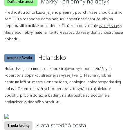
Mäkký - príjemný na dotyk
Ďalšie vlastnosti
Prednosťou tohto kúska je jeho príjemný povrch. Vaše chodidlá si ho
zamilujú a rozhodne doma nebudú chcieť nosiť papuče, aby sa
nepripravili o mäkké pohladenie. Či už komfort zaisťuje
vysoký shaggy
vlas
alebo hebký materiál, tento krasavec do vašej domácnosti vnesie
pohodu.
Holandsko
Krajina pôvodu
Holandsko je známe precíznou strojovou výrobou metrážnych
kobercov a doplnkov strednej až vyššej kvality. Hlavné výrobné
centrum leží pri meste Genemuiden, v pokojnej poľnohospodárskej
oblasti. Okrem metrážnych kobercov sa tu vyrábajú aj niektoré
podlahy, pričom dôraz je kladený na starostlivé spracovanie a
praktickosť výsledného produktu.
Zlatá stredná cesta
Trieda kvality