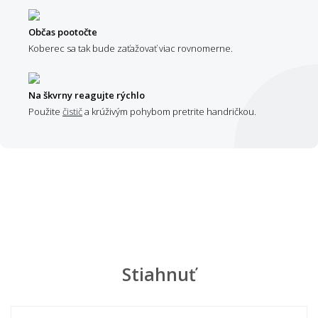
Občas pootočte
Koberec sa tak bude zaťažovať viac rovnomerne.
Na škvrny reagujte rýchlo
Použite
čistič
a krúživým pohybom pretrite handričkou.
Stiahnuť