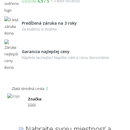
4,9 / 5
3 800+ recenzií
Predĺžená záruka na 3 roky
Za kvalitou si stojíme
Garancia najlepšej ceny
Nájdete lacnejšie? Napíšte nám a cenu dorovnáme.
Zlatá stredná cesta
Značka:
Vopi
Nahrajte svoju miestnosť a