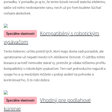
poriadku. V poriadku je aj to, že tento kúsok nevodí statickú elektrinu,
takže od neho nedostanete ranu, nech už po ňom budete šúchať
nohami akokoľvek.
Kompatibilný s robotickým
Špeciálne vlastnosti
vysávačom
Tento koberec určite poteší tých, ktorí majú doma radi poriadok, ale
upratovanie už nepatrí medzi ich obľúbené činnosti. O údržbu tohto
krasavca sa totiž nemusíte starať vy, pretože je vďaka nižšiemu profilu
kompatibilný s robotickým vysávačom. Ten naň jednoducho najazdí a
vysaje ho a vy medzitým môžete v pokoji sedieť na pohovke a
kontrolovať ho, či to robí dobre.
Vhodný pre podlahové
Špeciálne vlastnosti
kúrenie