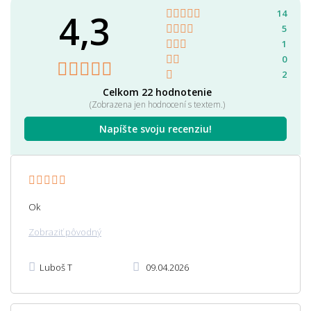
4,3
14
5
1
0
2
Celkom 22 hodnotenie
(Zobrazena jen hodnocení s textem.)
Napíšte svoju recenziu!
Ok
Zobraziť pôvodný
Luboš T
09.04.2026