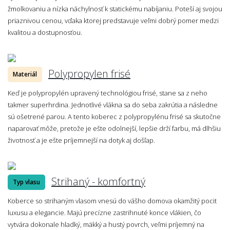
žmolkovaniu a nízka náchylnosť k statickému nabíjaniu. Poteší aj svojou
priaznivou cenou, vďaka ktorej predstavuje veľmi dobrý pomer medzi
kvalitou a dostupnosťou.
Polypropylen frisé
Materiál
Keď je polypropylén upravený technológiou frisé, stane sa z neho
takmer superhrdina. Jednotlivé vlákna sa do seba zakrútia a následne
sú ošetrené parou. A tento koberec z polypropylénu frisé sa skutočne
naparovať môže, pretože je ešte odolnejší, lepšie drží farbu, má dlhšiu
životnosť a je ešte príjemnejší na dotyk aj došľap.
Strihaný - komfortný
Typ vlasu
Koberce so strihaným vlasom vnesú do vášho domova okamžitý pocit
luxusu a elegancie. Majú precízne zastrihnuté konce vlákien, čo
vytvára dokonale hladký, mäkký a hustý povrch, veľmi príjemný na