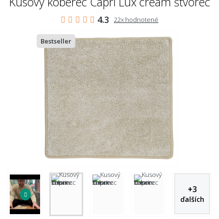
Kusový koberec Capri Lux cream štvorec
4.3
22x hodnotené
Bestseller
+
3
ďalších