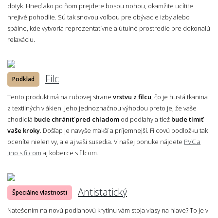
dotyk. Hneď ako po ňom prejdete bosou nohou, okamžite ucítite
hrejivé pohodlie. Sú tak snovou voľbou pre obývacie izby alebo
spálne, kde vytvoria reprezentatívne a útulné prostredie pre dokonalú
relaxáciu.
Filc
Podklad
Tento produkt má na rubovej strane
vrstvu z filcu
, čo je hustá tkanina
z textilných vlákien. Jeho jednoznačnou výhodou preto je, že vaše
chodidlá
bude chrániť pred chladom
od podlahy a tiež
bude tlmiť
vaše kroky
. Došľap je navyše mäkší a príjemnejší. Filcovú podložku tak
oceníte nielen vy, ale aj vaši susedia. V našej ponuke nájdete
PVC a
lino s filcom
aj koberce s filcom.
Antistatický
Špeciálne vlastnosti
Natešením na novú podlahovú krytinu vám stoja vlasy na hlave? To je v