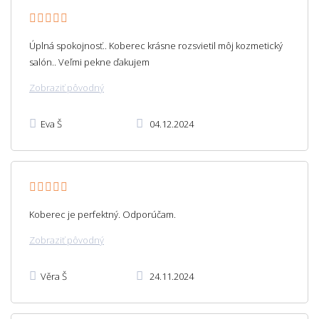
Úplná spokojnosť.. Koberec krásne rozsvietil môj kozmetický
salón.. Veľmi pekne ďakujem
Zobraziť pôvodný
Eva Š
04.12.2024
Koberec je perfektný. Odporúčam.
Zobraziť pôvodný
Věra Š
24.11.2024