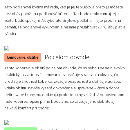
Táto podlahová krytina má rada, keď je jej teplúčko, a preto ju môžete
bez obáv položiť na podlahové kúrenie. Tak bude teplo vám aj jej a
všetci budú spokojní. Ak vyberáte
vinylovú podlahu
, majte prosím na
pamäti, že podlahové vykurovanie nesmie presahovať 27 °C, aby platila
záruka.
Po celom obvode
Lemovanie, obšitie
Tento koberec je obšitý po celom obvode, čo so sebou nesie niekoľko
praktických vlastností. Lemovanie zabraňuje strapkaniu okrajov, čo
predlžuje životnosť koberca, zvyšuje bezpečnosť a uľahčuje údržbu.
Vďaka obšitiu navyše vyzerá dokončene a upravene – čisté a dobre
definované hrany mu dodávajú profesionálny vzhľad. V neposlednom
rade koberec lepšie priľne k podlahe, čo zvyšuje jeho stabilitu aj
celkový komfort pri chôdzi.