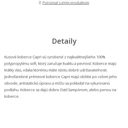
Porovnať s iným produktom
Detaily
Kusové koberce Capri sú vyrobené z najkvalitnejšieho 100%
polypropylénu soft, ktorý zaručuje kvalitu a pevnosť. Koberce majú
krátky vlas, vďaka ktorému máte istotu dobré udržiavateľnosti.
Jednofarebné prémiové koberce Capri majú obšitie po celom jeho
obvode, antistatickú úpravu a môžu sa pokladať na vykurovanú
podlahu. Koberce sa dajú dobre čistiť šampónom, alebo penou na
koberce.