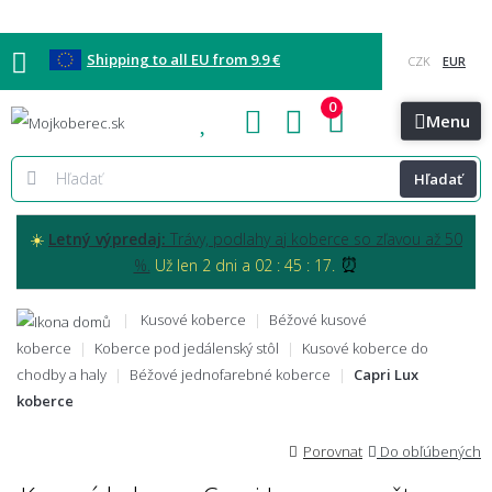
Shipping to all EU from 9.9 €
0
Blog
Vzorkovňa
Bratislava
Kontakt
Menu
Hľadať
☀️
Letný výpredaj:
Trávy, podlahy aj koberce so zľavou až 50
⏰
%.
Už len 2 dni a 02 : 45 : 16.
Kusové koberce
Béžové kusové
koberce
Koberce pod jedálenský stôl
Kusové koberce do
chodby a haly
Béžové jednofarebné koberce
Capri Lux
koberce
Porovnat
Do obľúbených