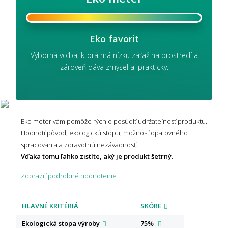
Eko favorit
Výborná voľba, ktorá má nízku záťaž na prostredí a
zároveň dáva zmysel aj prakticky.
Eko meter vám pomôže rýchlo posúdiť udržateľnosť produktu.
Hodnotí pôvod, ekologickú stopu, možnosť opätovného
spracovania a zdravotnú nezávadnosť.
Vďaka tomu ľahko zistíte, aký je produkt šetrný.
Zobraziť podrobné hodnotenie
HLAVNÉ KRITÉRIÁ
SKÓRE
Ekologická stopa
výroby
75%