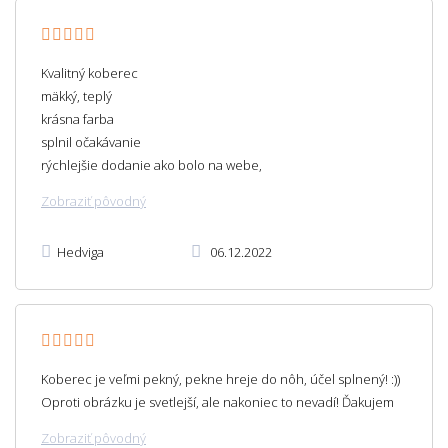
Kvalitný koberec
mäkký, teplý
krásna farba
splnil očakávanie
rýchlejšie dodanie ako bolo na webe,
Zobraziť pôvodný
Hedviga
06.12.2022
Koberec je veľmi pekný, pekne hreje do nôh, účel splnený! :))
Oproti obrázku je svetlejší, ale nakoniec to nevadí! Ďakujem
Zobraziť pôvodný