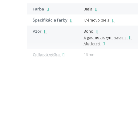
Farba
Biela
Špecifikácia farby
Krémovo biela
Vzor
Boho
S geometrickými vzormi
Moderný
Celková výška
16 mm