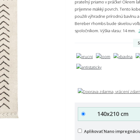
prateľný priamo v práčke! Okrem ľah
príjemne mäkký povrch. Tento kobere
použili výhradne prírodnú bavlnu a
Bereber rhombs bude skvelou voľbo
spoločníkom.
Výška vlasu: 14 mm.
S
140x210 cm
Aplikovať Nano impregnáci