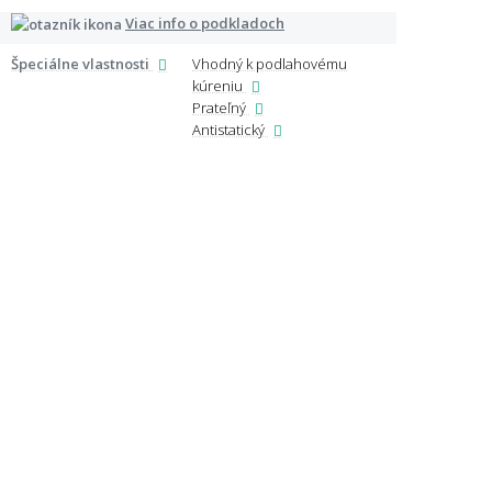
Viac info o podkladoch
Certi
Špeciálne vlastnosti
Vhodný k podlahovému
kúreniu
Prateľný
Antistatický
Ďalši