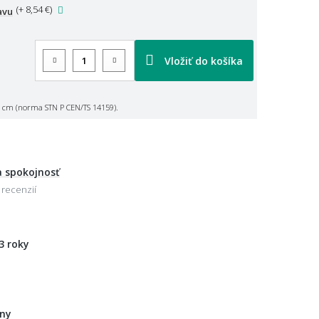
(
+ 8,54 €
)
avu
Vložiť do košíka
 cm (norma STN P CEN/TS 14159).
 spokojnosť
 recenzií
3 roky
eny