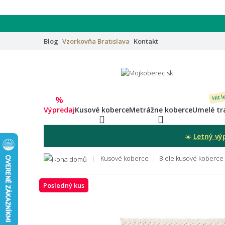
Blog
Vzorkovňa
Bratislava
Kontakt
Hit l
%
Výpredaj
Kusové koberce
Metrážne koberce
Umelé tr
☀️
Letný vý
Kusové koberce
Biele kusové koberce
Posledný kus