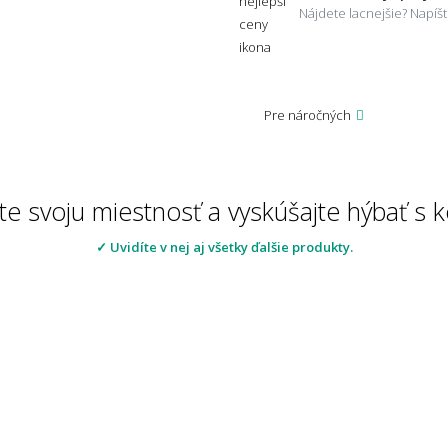
Nájdete lacnejšie? Napí
Pre náročných
te svoju miestnosť a vyskúšajte hýbať s
✓ Uvidíte v nej aj všetky ďalšie produkty.