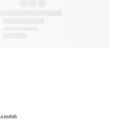
 a podláh
.