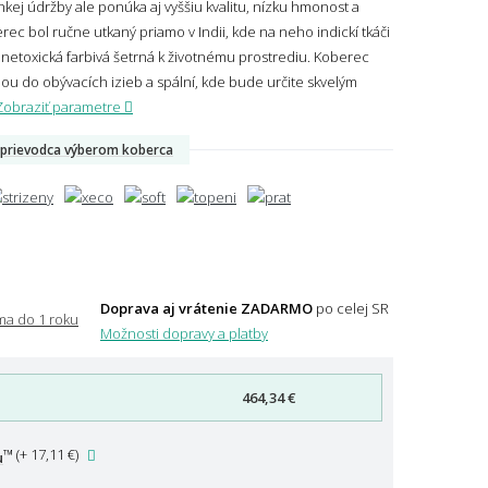
kej údržby ale ponúka aj vyššiu kvalitu, nízku hmonost a
c bol ručne utkaný priamo v Indii, kde na neho indickí tkáči
 netoxická farbivá šetrná k životnému prostrediu. Koberec
u do obývacích izieb a spální, kde bude určite skvelým
Zobraziť parametre
prievodca výberom koberca
Doprava aj vrátenie ZADARMO
po celej SR
Možnosti dopravy a platby
464,34 €
™
(
+ 17,11 €
)
u