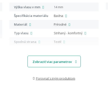
Výška vlasu v mm
14 mm
Špecifikácia materiálu
Bavlna
Materiál
Prírodné
Typ vlasu
Strihaný - komfortný
Spodná strana
Textil
Zobraziť viac parametrov
Porovnať s iným produktom