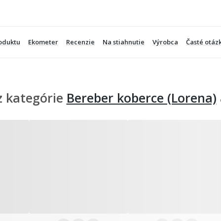
oduktu
Ekometer
Recenzie
Na stiahnutie
Výrobca
Časté otáz
z kategórie
Bereber koberce (Lorena)