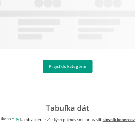
Prejsť do kategórie
Tabuľka dát
TIP:
Na objasnenie všetkých pojmov sme pripravili:
slovník kobercov