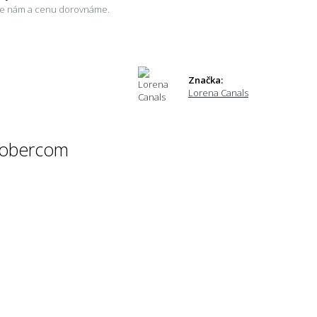
šte nám a cenu dorovnáme.
Značka:
Lorena Canals
 kobercom