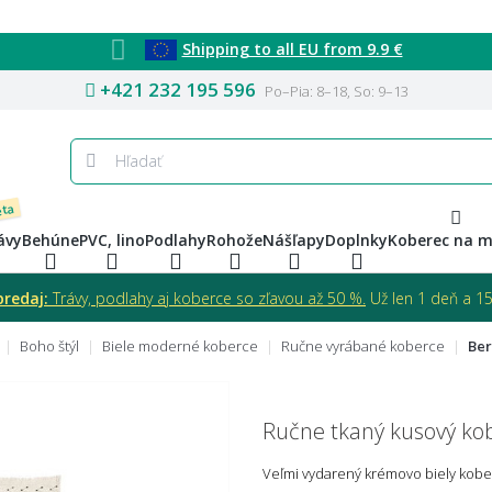
Shipping to all EU from 9.9 €
+421 232 195 596
Po–Pia: 8–18, So: 9–13
eta
ávy
Behúne
PVC, lino
Podlahy
Rohože
Nášľapy
Doplnky
Koberec na m
predaj:
Trávy, podlahy aj koberce so zľavou až 50 %.
Už len 1 deň a 15 
Boho štýl
Biele moderné koberce
Ručne vyrábané koberce
Ber
Ručne tkaný kusový k
Veľmi vydarený krémovo biely kobe