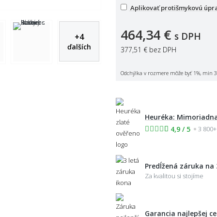
Aplikovať protišmykovú úpr
464,34 €
s DPH
+
4
ďalších
377,51 €
bez DPH
Odchýlka v rozmere môže byť 1%, min 3
Heuréka: Mimoriadna
4,9 / 5
3 800+
Predĺžená záruka na 
Za kvalitou si stojíme
Garancia najlepšej c