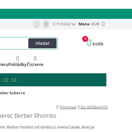
Prihlásiť sa
Mena :
EUR
0
Hľadať
Košík
ieru
Pokládky
Čistenie
⏰
: 32 : 52.
eber koberce
Porovnat
Do obľúbených
oberec Berber Rhombs
rec Berber rhombs od výrobcu Lorena Canals, ktorý je