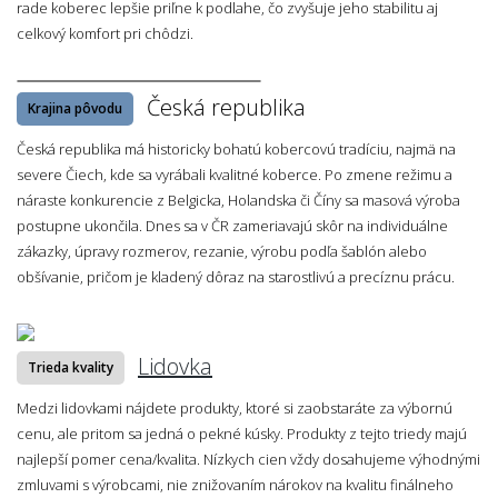
rade koberec lepšie priľne k podlahe, čo zvyšuje jeho stabilitu aj
celkový komfort pri chôdzi.
Česká republika
Krajina pôvodu
Česká republika má historicky bohatú kobercovú tradíciu, najmä na
severe Čiech, kde sa vyrábali kvalitné koberce. Po zmene režimu a
náraste konkurencie z Belgicka, Holandska či Číny sa masová výroba
postupne ukončila. Dnes sa v ČR zameriavajú skôr na individuálne
zákazky, úpravy rozmerov, rezanie, výrobu podľa šablón alebo
obšívanie, pričom je kladený dôraz na starostlivú a precíznu prácu.
Lidovka
Trieda kvality
Medzi lidovkami nájdete produkty, ktoré si zaobstaráte za výbornú
cenu, ale pritom sa jedná o pekné kúsky. Produkty z tejto triedy majú
najlepší pomer cena/kvalita. Nízkych cien vždy dosahujeme výhodnými
zmluvami s výrobcami, nie znižovaním nárokov na kvalitu finálneho