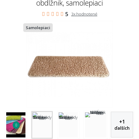
obdĺžnik, samolepiaci
5
3x hodnotené
Samolepiaci
+
1
ďalších