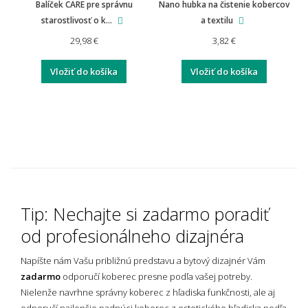
Balíček CARE pre správnu
Nano hubka na čistenie kobercov
starostlivosť o k...
a textilu
Je možné nášlapy vrátiť?
29,98 €
3,82 €
Vložiť do košíka
Vložiť do košíka
Aká je záruka na nášlapy?
Tip: Nechajte si zadarmo poradiť
od profesionálneho dizajnéra
Napíšte nám Vašu približnú predstavu a bytový dizajnér Vám
zadarmo
odporučí koberec presne podľa vašej potreby.
Nielenže navrhne správny koberec z hľadiska funkčnosti, ale aj
odporučí najlepšie padnúci koberec z estetického hľadiska podľa