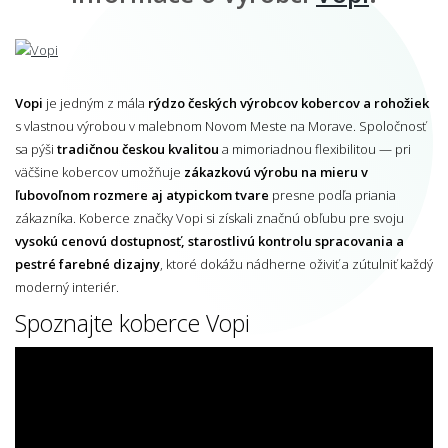
Vopi
je jedným z mála
rýdzo českých výrobcov kobercov a rohožiek
s vlastnou výrobou v malebnom Novom Meste na Morave. Spoločnosť
sa pýši
tradičnou českou kvalitou
a mimoriadnou flexibilitou — pri
väčšine kobercov umožňuje
zákazkovú výrobu na mieru v
ľubovoľnom rozmere aj atypickom tvare
presne podľa priania
zákazníka. Koberce značky Vopi si získali značnú obľubu pre svoju
vysokú cenovú dostupnosť, starostlivú kontrolu spracovania a
pestré farebné dizajny
, ktoré dokážu nádherne oživiť a zútulniť každý
moderný interiér.
Spoznajte koberce Vopi