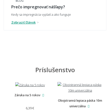
BLOG
Prečo impregnovať nášľapy?
Ako sa čistia kobercové nášlapy?
Kedy sa impregnácia vyplatí a ako funguje
Zobraziť článok
Ako sa čistia gumové nášlapy?
Ako sa čistia hliníkové nášlapy?
Príslušenstvo
Ako dlho nášlapy vydržia a kedy je čas na
výmenu?
Záruka na 5 rokov
Obojstranná lepiaca páska 10m
univerzálna
🩺 Zdravotná nezávadnosť a mazlíčci
6,39 €