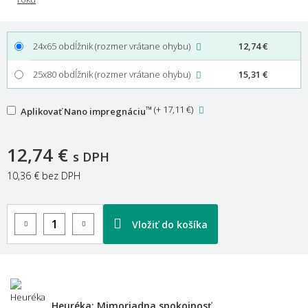
24x65 obdĺžnik (rozmer vrátane ohybu)
12,74 €
25x80 obdĺžnik (rozmer vrátane ohybu)
15,31 €
™
(
+ 17,11 €
)
Aplikovať Nano impregnáciu
12,74 €
s DPH
10,36 €
bez DPH
Vložiť do košíka
Heuréka: Mimoriadna spokojnosť