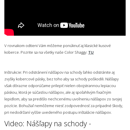
V rovnakom odtieni Vám môžeme ponúknuť aj klasické kusové
koberce. Pozrite sa na všetky naše Color Shaggy:
TU
Inštrukcie: Pri odstránení nášľapov na schody ľahko odstránite aj
zvyšky kobercové pásky, bez toho aby sa schody poškodili. Nášľapy
však dôrazne odporúčame prilepiť nielen obojstrannou lepiacou
páskou, ktorá je súčasťou nášľapov, ale aj spoľahlivým fixačným
lepidlom, aby sa predišlo nechcenému uvoľneniu nášľapov zo svojej
pozície. Bohužiaľ nemôžeme niesť zodpovednosť za prípadné škody,
pri nedodržaní vyššie uvedeného postupu inštalácie nášľapov.
Video: Nášľapy na schody -