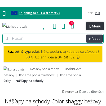
Shipping to all EU from 9.9 €
0
Blog
Vzorkovňa
Bratislava
Kontakt
Menu
Hľadať
☀️🌊
Letný výpredaj:
Trávy, podlahy aj koberce so zľavou až
⏰
50 %.
Už len 1 deň a 04 : 58 : 50.
Nášľapy podľa radov
Obdĺžnikové
nášľapy
Koberce podľa miestnosti
Koberce podľa
farby
Nášľapy na schody
Porovnat
Do obľúbených
Nášľapy na schody Color shaggy béžový