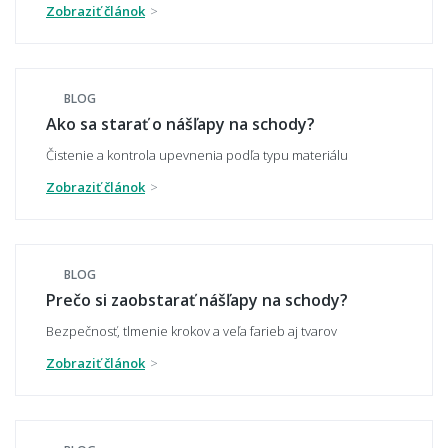
Je potrebné nášlapy ešte niečím dodatočne
Zobraziť článok
lepiť?
BLOG
Ako zistím, že nášlap naozaj drží pevne?
Ako sa starať o nášľapy na schody?
Čistenie a kontrola upevnenia podľa typu materiálu
Zobraziť článok
🎨 Materiál, farby a impregnácia
Aké farby a vzory nášlapov ponúkate?
BLOG
Prečo si zaobstarať nášľapy na schody?
Bezpečnosť, tlmenie krokov a veľa farieb aj tvarov
Je možné nášlapy impregnovať?
Zobraziť článok
🧼 Čistenie a údržba