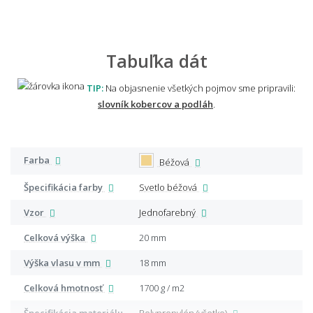
Tabuľka dát
TIP:
Na objasnenie všetkých pojmov sme pripravili:
slovník kobercov a podláh
.
Farba
Béžová
Špecifikácia farby
Svetlo béžová
Vzor
Jednofarebný
Celková výška
20 mm
Výška vlasu v mm
18 mm
Celková hmotnosť
1700 g / m2
Špecifikácia materiálu
Polypropylén (všetko)