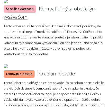
Kompatibilný s robotickým
Špeciálne vlastnosti
vysávačom
Tento koberec určite poteší tých, ktorí majú doma radi poriadok, ale
upratovanie už nepatrí medzi ich obľúbené činnosti. O údržbu tohto
krasavca sa totiž nemusíte starať vy, pretože je vďaka nižšiemu profilu
kompatibilný s robotickým vysávačom. Ten naň jednoducho najazdí a
vysaje ho a vy medzitým môžete v pokoji sedieť na pohovke a
kontrolovať ho, či to robí dobre.
Po celom obvode
Lemovanie, obšitie
Tento koberec je obšitý po celom obvode, čo so sebou nesie niekoľko
praktických vlastností. Lemovanie zabraňuje strapkaniu okrajov, čo
predlžuje životnosť koberca, zvyšuje bezpečnosť a uľahčuje údržbu.
Vďaka obšitiu navyše vyzerá dokončene a upravene – čisté a dobre
definované hrany mu dodávajú profesionálny vzhľad. V neposlednom