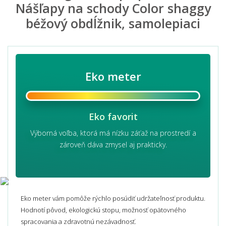
Nášľapy na schody Color shaggy
béžový obdĺžnik, samolepiaci
Eko meter
Eko favorit
Výborná voľba, ktorá má nízku záťaž na prostredí a
zároveň dáva zmysel aj prakticky.
Eko meter vám pomôže rýchlo posúdiť udržateľnosť produktu.
Hodnotí pôvod, ekologickú stopu, možnosť opätovného
spracovania a zdravotnú nezávadnosť.