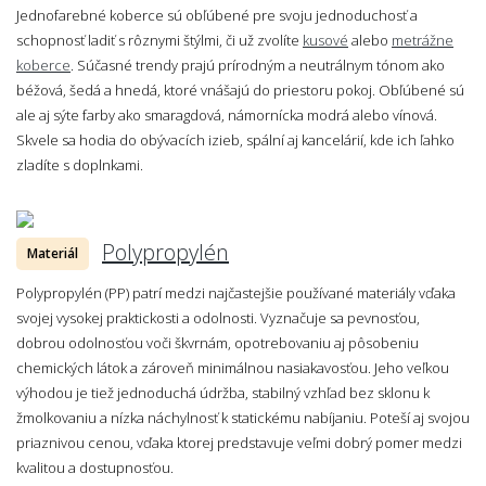
Jednofarebné koberce sú obľúbené pre svoju jednoduchosť a
schopnosť ladiť s rôznymi štýlmi, či už zvolíte
kusové
alebo
metrážne
koberce
. Súčasné trendy prajú prírodným a neutrálnym tónom ako
béžová, šedá a hnedá, ktoré vnášajú do priestoru pokoj. Obľúbené sú
ale aj sýte farby ako smaragdová, námornícka modrá alebo vínová.
Skvele sa hodia do obývacích izieb, spální aj kancelárií, kde ich ľahko
zladíte s doplnkami.
Polypropylén
Materiál
Polypropylén (PP) patrí medzi najčastejšie používané materiály vďaka
svojej vysokej praktickosti a odolnosti. Vyznačuje sa pevnosťou,
dobrou odolnosťou voči škvrnám, opotrebovaniu aj pôsobeniu
chemických látok a zároveň minimálnou nasiakavosťou. Jeho veľkou
výhodou je tiež jednoduchá údržba, stabilný vzhľad bez sklonu k
žmolkovaniu a nízka náchylnosť k statickému nabíjaniu. Poteší aj svojou
priaznivou cenou, vďaka ktorej predstavuje veľmi dobrý pomer medzi
kvalitou a dostupnosťou.