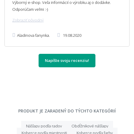
Výborný e-shop. Veľa informácií o výrobku aj o dodávke.
Odporúčam veľmi :-)
Zobraziť pôvodný
Aladinova fanynka.
19.08.2020
Napíšte svoju recenziu!
PRODUKT JE ZARADENÝ DO TÝCHTO KATEGÓRIÍ
Nášľapy podľa radov
Obdĺžnikové nášľapy
Koberce podľa miestnosti
Koberce podľa farby