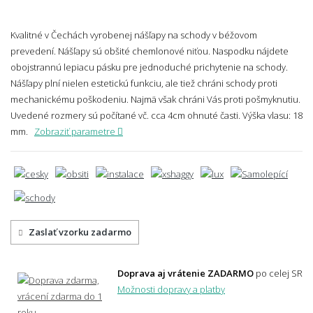
Kvalitné v Čechách vyrobenej nášľapy na schody v béžovom
prevedení. Nášľapy sú obšité chemlonové niťou. Naspodku nájdete
obojstrannú lepiacu pásku pre jednoduché prichytenie na schody.
Nášľapy plní nielen estetickú funkciu, ale tiež chráni schody proti
mechanickému poškodeniu. Najmä však chráni Vás proti pošmyknutiu.
Uvedené rozmery sú počítané vč. cca 4cm ohnuté časti.
Výška vlasu: 18
mm.
Zobraziť parametre
Zaslať vzorku zadarmo
Doprava aj vrátenie ZADARMO
po celej SR
Možnosti dopravy a platby