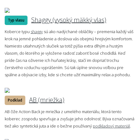
Shaggy (vysoký mäkký vlas)
Typ vlasu
Koberce typu
shaggy
sú ako nadýchané obláčiky – premenia každý váš
krok na jemné pohladenie a doslova vás obejmú hrejivým komfortom.
Namiesto utiahnutých slučiek sa totiž pýšia extra dlhým a hustým
vlasom, do ktorého je vyložene radosť zaboriť bosé chodidlá. Keď
príde čas na oživenie ich huňatej krásy, stačí im dopriať trochu
čerstvého vzduchu vyprášením. Sú tak úplne snovou voľbou pre
spálne a obývacie izby, kde si chcete užiť maximálny relax a pohodu.
AB (mriežka)
Podklad
AB čiže Action Back je mriežka z umelého materiálu, ktorá tento
koberec zospodu spevňuje a zvyšuje jeho odolnosť. Býva označovaná
tiež ako syntetická juta a ide o bežne používaný
podkladový materiál
.