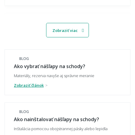
Čo ak mi nesedí žiadna zo štandardných
veľkostí - viete vyrobiť nášlap na mieru?
Zobraziť viac
🛠️ Inštalácia
BLOG
Ako vybrať nášľapy na schody?
Ako sa nášlapy inštalujú?
Materiály, rezerva navyše aj správne meranie
Zobraziť článok
Musím schody pred inštaláciou nejako
pripraviť?
BLOG
Ako nainštalovať nášľapy na schody?
Inštalácia pomocou obojstrannej pásky alebo lepidla