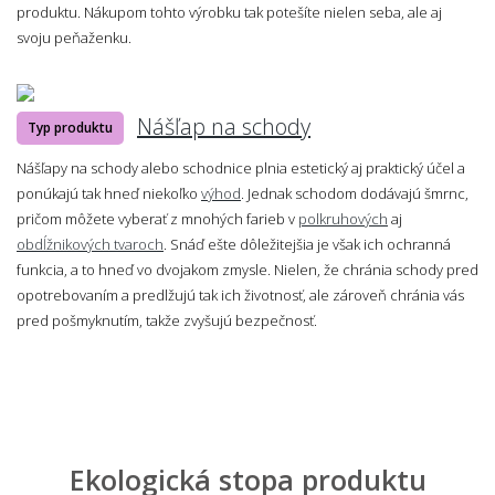
produktu. Nákupom tohto výrobku tak potešíte nielen seba, ale aj
svoju peňaženku.
Nášľap na schody
Typ produktu
Nášľapy na schody alebo schodnice plnia estetický aj praktický účel a
ponúkajú tak hneď niekoľko
výhod
. Jednak schodom dodávajú šmrnc,
pričom môžete vyberať z mnohých farieb v
polkruhových
aj
obdĺžnikových tvaroch
. Snáď ešte dôležitejšia je však ich ochranná
funkcia, a to hneď vo dvojakom zmysle. Nielen, že chránia schody pred
opotrebovaním a predlžujú tak ich životnosť, ale zároveň chránia vás
pred pošmyknutím, takže zvyšujú bezpečnosť.
Ekologická stopa produktu