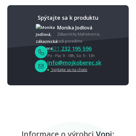
Spýtajte sa k produktu
Monika Jodlová
Zákaznícky blahotvorca,
radi poradíme
+421
232 195 596
Po - Pia: 9 - 18h, So: 9 - 13h
info@mojkoberec.sk
Spýtajte sa na chate
Informace o výrobci
Vopi
: