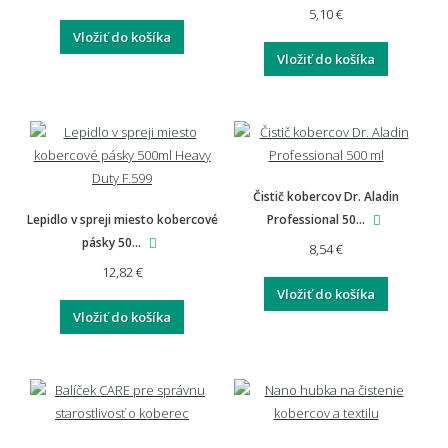
5,10 €
Vložiť do košíka
Sú nášlapy na schody zdravotne nezávadné?
Vložiť do košíka
Sú nášlapy vhodné pre domácnosti s deťmi,
seniorov alebo mazlíčkov?
Čistič kobercov Dr. Aladin
Lepidlo v spreji miesto kobercové
Professional 50...
pásky 50...
💰 Cena, doprava a záruka
8,54 €
12,82 €
Vložiť do košíka
Ako sa počíta cena nášlapov?
Vložiť do košíka
Koľko stojí doprava?