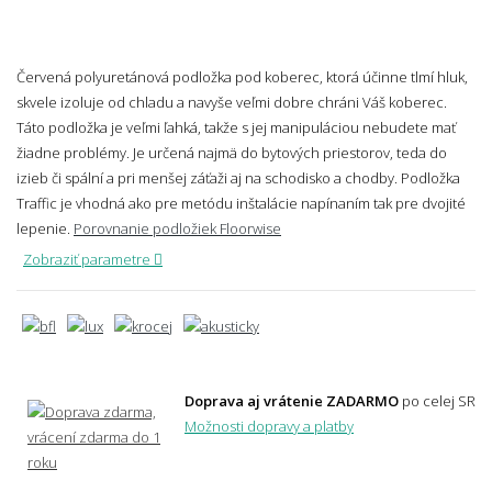
Červená polyuretánová podložka pod koberec, ktorá účinne tlmí hluk,
skvele izoluje od chladu a navyše veľmi dobre chráni Váš koberec.
Táto podložka je veľmi ľahká, takže s jej manipuláciou nebudete mať
žiadne problémy. Je určená najmä do bytových priestorov, teda do
izieb či spální a pri menšej záťaži aj na schodisko a chodby. Podložka
Traffic
je vhodná ako pre metódu inštalácie napínaním tak pre dvojité
lepenie.
Porovnanie podložiek Floorwise
Zobraziť parametre
Doprava aj vrátenie ZADARMO
po celej SR
Možnosti dopravy a platby