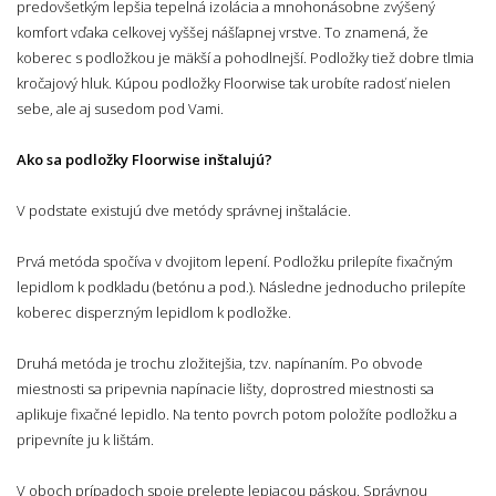
predovšetkým lepšia tepelná izolácia a mnohonásobne zvýšený
komfort vďaka celkovej vyššej nášľapnej vrstve. To znamená, že
koberec s podložkou je mäkší a pohodlnejší. Podložky tiež dobre tlmia
kročajový hluk. Kúpou podložky Floorwise tak urobíte radosť nielen
sebe, ale aj susedom pod Vami.
Ako sa podložky Floorwise inštalujú?
V podstate existujú dve metódy správnej inštalácie.
Prvá metóda
spočíva v dvojitom lepení. Podložku prilepíte fixačným
lepidlom k podkladu (betónu a pod.). Následne jednoducho prilepíte
koberec disperzným lepidlom k podložke.
Druhá metóda
je trochu zložitejšia, tzv. napínaním. Po obvode
miestnosti sa pripevnia napínacie lišty, doprostred miestnosti sa
aplikuje fixačné lepidlo. Na tento povrch potom položíte podložku a
pripevníte ju k lištám.
V oboch prípadoch spoje prelepte lepiacou páskou.
Správnou