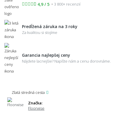
4,9 / 5
3 800+ recenzií
Predĺžená záruka na 3 roky
Za kvalitou si stojíme
Garancia najlepšej ceny
Nájdete lacnejšie? Napíšte nám a cenu dorovnáme.
Zlatá stredná cesta
Značka:
Floorwise