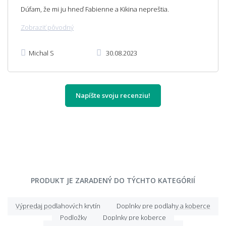
Dúfam, že mi ju hneď Fabienne a Kikina nepreštia.
Zobraziť pôvodný
Michal S
30.08.2023
Napíšte svoju recenziu!
PRODUKT JE ZARADENÝ DO TÝCHTO KATEGÓRIÍ
Výpredaj podlahových krytín
Doplnky pre podlahy a koberce
Podložky
Doplnky pre koberce