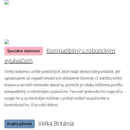
Kompatibilný s robotickým
Špeciálne vlastnosti
vysávačom
Tento koberec určite poteší tých, ktorí majú doma radi poriadok, ale
upratovanie už nepatrí medzi ich obľúbené činnosti. O údržbu tohto
krasavca sa totiž nemusíte starať vy, pretože je vďaka nižšiemu profilu
kompatibilný s robotickým vysávačom. Ten naň jednoducho najazdí a
vysaje ho a vy medzitým môžete v pokoji sedieť na pohovke a
kontrolovať ho, či to robí dobre.
Veľká Británia
Krajina pôvodu