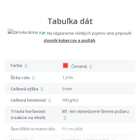
Tabuľka dát
TIP:
Na objasnenie všetkých pojmov sme pripravili:
slovník kobercov a podláh
.
Farba
Červená
Šírka role
1,37m
Celková výška
9 mm
Celková hmotnosť
900 g/m2
Trieda horľavosti
Bfl - len obmedzené šírenie požiaru
(reakcie na oheň)
Špecifikácia materiálu
PU recyklát
Materiál
Syntetický - umelý (vegán)