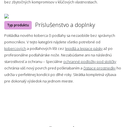
bez zbytočných kompromisov v kľúčových vlastnostiach.
Príslušenstvo a doplnky
Typ produktu
Pokládka nového koberca či podlahy sa nezaobíde bez správnych
pomocníkov. V tejto kategórii nájdete všetko potrebné od
kobercových
a podlahových líšt cez
lepidlá a lepiace pásky
až po
profesionálne podlahárske nože. Nezabúdame ani na následnú
starostlivosť a ochranu – špeciálne
ochranné podložky pod stoličky
ochránia váš nový povrch pred poškriabaním a
čistiace prostriedky
ho
udržia v perfektnej kondícii po dlhé roky. Skrátka kompletná výbava
pre dokonalý výsledok na jednom mieste.