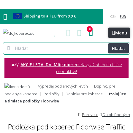
Shipping to all EU from 9.9 €
0
Blog
Vzorkovňa
Bratislava
Kontakt
Menu
Hľadať
🔥😮
AKCIE LETA: Dni Môjkoberec:
zľavy až 50 % na tisíce
produktov!
Výpredaj podlahových krytín
Doplnky pre
podlahy a koberce
Podložky
Doplnky pre koberce
Izolujúce
a tlmiace podložky Floorwise
Porovnat
Do obľúbených
Podložka pod koberec Floorwise Traffic