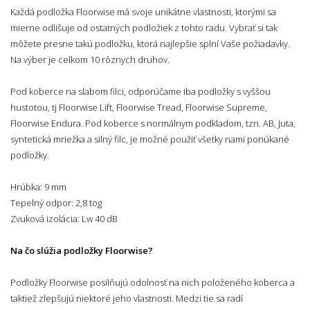
Každá podložka Floorwise má svoje unikátne vlastnosti, ktorými sa
mierne odlišuje od ostatných podložiek z tohto radu. Vybrať si tak
môžete presne takú podložku, ktorá najlepšie splní Vaše požiadavky.
Na výber je celkom 10 rôznych druhov.
Pod koberce na slabom filci, odporúčame iba podložky s vyššou
hustotou, tj Floorwise Lift, Floorwise Tread, Floorwise Supreme,
Floorwise Endura. Pod koberce s normálnym podkladom, tzn. AB, Juta,
syntetická mriežka a silný filc, je možné použiť všetky nami ponúkané
podložky.
Hrúbka: 9 mm
Tepelný odpor: 2,8 tog
Zvuková izolácia: Lw 40 dB
Na čo slúžia podložky Floorwise?
Podložky Floorwise posilňujú odolnosť na nich položeného koberca a
taktiež zlepšujú niektoré jeho vlastnosti. Medzi tie sa radí