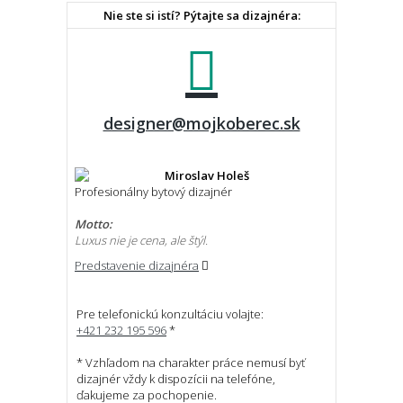
Nie ste si istí? Pýtajte sa dizajnéra:
designer@mojkoberec.sk
Miroslav Holeš
Profesionálny bytový dizajnér
Motto:
Luxus nie je cena, ale štýl.
Predstavenie dizajnéra
Pre telefonickú konzultáciu volajte:
+421 232 195 596
*
* Vzhľadom na charakter práce nemusí byť
dizajnér vždy k dispozícii na telefóne,
ďakujeme za pochopenie.