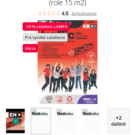
(role 15 m2)
4.8
4x hodnotené
-10 % s kódom:
LAMPA
Pre vysoké zaťaženie
Akcia
+
2
ďalších