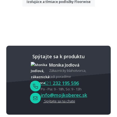
Izolujúce a tlmiace podložky Floorwise
Spýtajte sa k produktu
Monika Jodlová
Zákaznícky blahotvorca,
radi poradíme
+421
232 195 596
Po - Pia: 9 - 18h, So: 9 - 13h
info@mojkoberec.sk
Spýtajte sa na chate