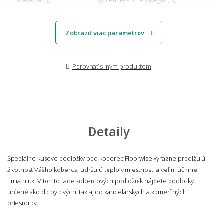
Zobraziť viac parametrov
Porovnať s iným produktom
Detaily
Špeciálne kusové podložky pod koberec Floorwise výrazne predlžujú
životnosť Vášho koberca, udržujú teplo v miestnosti a veľmi účinne
tlmia hluk. V tomto rade kobercových podložiek nájdete podložky
určené ako do bytových, tak aj do kancelárskych a komerčných
priestorov.