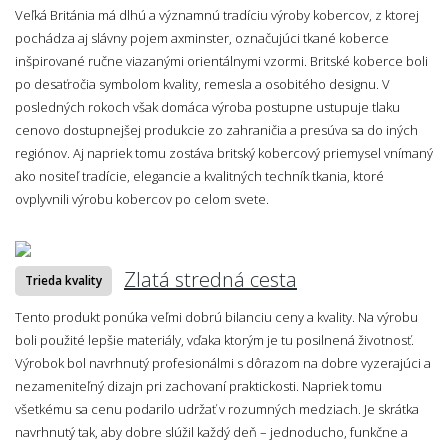
Veľká Británia má dlhú a významnú tradíciu výroby kobercov, z ktorej
pochádza aj slávny pojem axminster, označujúci tkané koberce
inšpirované ručne viazanými orientálnymi vzormi. Britské koberce boli
po desaťročia symbolom kvality, remesla a osobitého designu. V
posledných rokoch však domáca výroba postupne ustupuje tlaku
cenovo dostupnejšej produkcie zo zahraničia a presúva sa do iných
regiónov. Aj napriek tomu zostáva britský kobercový priemysel vnímaný
ako nositeľ tradície, elegancie a kvalitných techník tkania, ktoré
ovplyvnili výrobu kobercov po celom svete.
Zlatá stredná cesta
Trieda kvality
Tento produkt ponúka veľmi dobrú bilanciu ceny a kvality. Na výrobu
boli použité lepšie materiály, vďaka ktorým je tu posilnená životnosť.
Výrobok bol navrhnutý profesionálmi s dôrazom na dobre vyzerajúci a
nezameniteľný dizajn pri zachovaní praktickosti. Napriek tomu
všetkému sa cenu podarilo udržať v rozumných medziach. Je skrátka
navrhnutý tak, aby dobre slúžil každý deň – jednoducho, funkčne a