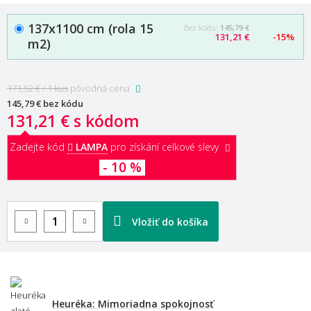
137x1100 cm (rola 15
Bez kódu:
145,79 €
131,21 €
-15%
m2)
171,52 € / 1 kus
pôvodná cena
145,79 €
bez kódu
131,21 €
s kódom
Zadejte kód
LAMPA
pro získání celkové slevy
- 10 %
Vložiť do košíka
Heuréka: Mimoriadna spokojnosť