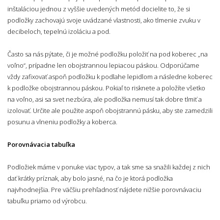
inštaláciou jednou z vyššie uvedených metód docielite to, že si
podložky zachovajú svoje uvádzané vlastnosti, ako tlmenie zvuku v
decibeloch, tepelnú izoláciu a pod.
Často sa nás pýtate, či je možné podložku položiť na pod koberec „na
voľno“, prípadne len obojstrannou lepiacou páskou. Odporúčame
vždy zafixovať aspoň podložku k podlahe lepidlom a následne koberec
k podložke obojstrannou páskou. Pokiaľ to risknete a položíte všetko
na voľno, asi sa svet nezbúra, ale podložka nemusí tak dobre tlmiť a
izolovať. Určite ale použite aspoň obojstrannú pásku, aby ste zamedzili
posunu a vlneniu podložky a koberca.
Porovnávacia tabuľka
Podložiek máme v ponuke viac typov, a tak sme sa snažili každej z nich
dať krátky príznak, aby bolo jasné, na čo je ktorá podložka
najvhodnejšia. Pre väčšiu prehľadnosť nájdete nižšie porovnávaciu
tabuľku priamo od výrobcu.