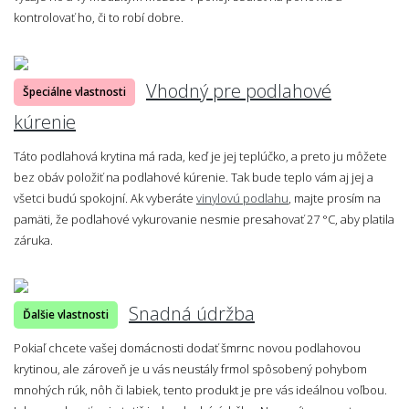
kontrolovať ho, či to robí dobre.
Vhodný pre podlahové
Špeciálne vlastnosti
kúrenie
Táto podlahová krytina má rada, keď je jej teplúčko, a preto ju môžete
bez obáv položiť na podlahové kúrenie. Tak bude teplo vám aj jej a
všetci budú spokojní. Ak vyberáte
vinylovú podlahu
, majte prosím na
pamäti, že podlahové vykurovanie nesmie presahovať 27 °C, aby platila
záruka.
Snadná údržba
Ďalšie vlastnosti
Pokiaľ chcete vašej domácnosti dodať šmrnc novou podlahovou
krytinou, ale zároveň je u vás neustály frmol spôsobený pohybom
mnohých rúk, nôh či labiek, tento produkt je pre vás ideálnou voľbou.