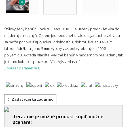
Štýlový šedý behúň Cook & Clean 103811 je určený predovšetkým do
moderných kuchýň. Okrem jednoduchého, ale elegantného vzhľadu
sa môže pochváliť aj vysokou odolnosťou, dobrou kvalitou a veľmi
ľahkou údržbou. Jeho 5 mm vysoký vlas bol vyrobený zo 100%
polyamidu. Ak teda hľadáte kvalitné behúň v modernom prevedení, tak
je tento koberec práve pre Vás!
Výška vlasu: 1 mm.
Zobraziť parametre
Zaslať vzorku zadarmo
Teraz nie je možné produkt kúpiť, možné
scenáre: