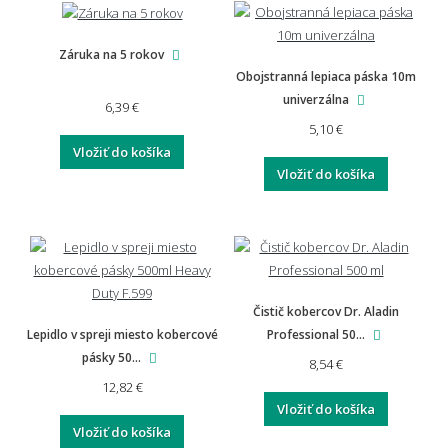
Záruka na 5 rokov
Obojstranná lepiaca páska 10m
univerzálna
6,39 €
5,10 €
Vložiť do košíka
Vložiť do košíka
Čistič kobercov Dr. Aladin
Lepidlo v spreji miesto kobercové
Professional 50...
pásky 50...
8,54 €
12,82 €
Vložiť do košíka
Vložiť do košíka