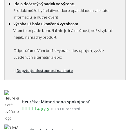
Ide o dočasný výpadok vo výrobe.
Produkt môže byť relatívne skoro opäť skladom, ale túto
informáciu je nutné overiť
Výroba už bola ukončená výrobcom
V tomto prípade bohužiaľ nie je iná možnosť, než si vybrať
nejaký náhradný produkt.
Odporúčame Vám buď si vybrať z dostupných, vyššie
uvedených alternatív, alebo:
Dopytujte dostupnosť na chate
.
Heuréka: Mimoriadna spokojnosť
4,9 / 5
3 800+ recenzií