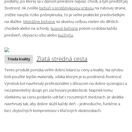
podlahy, po ktorej sa v danom priestore najviac chodí, a tým predĺžiť jej
životnosť. Ak zvolíte
behúň s protišmykovou vrstvou
na rubovej strane,
znížite navyše riziko pošmyknutia, čo je veľmi praktické predovšetkým
na dlažbe.
Metrážne behúne
sú skvelou voľbou nielen do dlhších
chodieb alebo na schody,
kusové behúne
potom ozdobia každú
predsieň, obývaciu izbu alebo
kuchyňu
.
Zlatá stredná cesta
Trieda kvality
Tento produkt ponúka veľmi dobrú bilanciu ceny a kvality. Na výrobu
boli použité lepšie materiály, vďaka ktorým je tu posilnená životnosť.
Výrobok bol navrhnutý profesionálmi s dôrazom na dobre vyzerajúci a
nezameniteľný dizajn pri zachovaní praktickosti. Napriek tomu
všetkému sa cenu podarilo udržať v rozumných medziach. Je skrátka
navrhnutý tak, aby dobre slúžil každý deň – jednoducho, funkčne a
bez zbytočných kompromisov v kľúčových vlastnostiach.