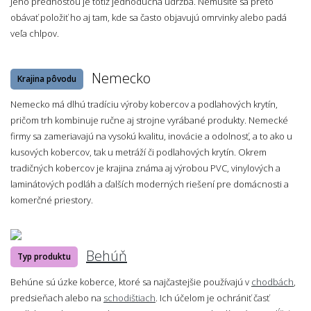
Jeho prednosťou je totiž jednoduchá údržba. Nemusíte sa preto
obávať položiť ho aj tam, kde sa často objavujú omrvinky alebo padá
veľa chlpov.
Nemecko
Krajina pôvodu
Nemecko má dlhú tradíciu výroby kobercov a podlahových krytín,
pričom trh kombinuje ručne aj strojne vyrábané produkty. Nemecké
firmy sa zameriavajú na vysokú kvalitu, inovácie a odolnosť, a to ako u
kusových kobercov, tak u metráží či podlahových krytín. Okrem
tradičných kobercov je krajina známa aj výrobou PVC, vinylových a
laminátových podláh a ďalších moderných riešení pre domácnosti a
komerčné priestory.
Behúň
Typ produktu
Behúne sú úzke koberce, ktoré sa najčastejšie používajú v
chodbách
,
predsieňach alebo na
schodištiach
. Ich účelom je ochrániť časť