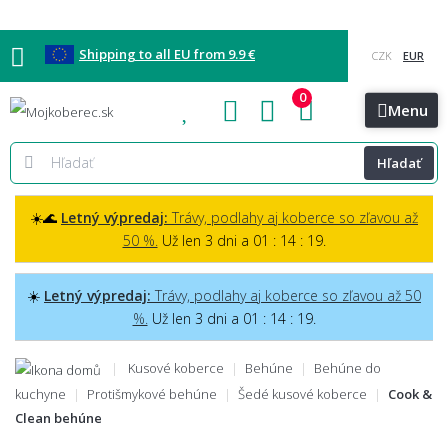
Shipping to all EU from 9.9 €
0
Blog
Vzorkovňa
Bratislava
Kontakt
Menu
Hľadať
☀️🌊
Letný výpredaj:
Trávy, podlahy aj koberce so zľavou až
50 %.
Už len 3 dni a 01 : 14 : 18.
☀️
Letný výpredaj:
Trávy, podlahy aj koberce so zľavou až 50
%.
Už len 3 dni a 01 : 14 : 18.
Kusové koberce
Behúne
Behúne do
kuchyne
Protišmykové behúne
Šedé kusové koberce
Cook &
Clean behúne