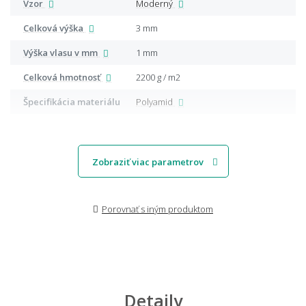
Vzor
Moderný
Celková výška
3 mm
Výška vlasu v mm
1 mm
Celková hmotnosť
2200 g / m2
Špecifikácia materiálu
Polyamid
Zobraziť viac parametrov
Porovnať s iným produktom
Detaily