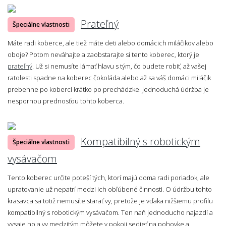
Prateľný
Špeciálne vlastnosti
Máte radi koberce, ale tiež máte deti alebo domácich miláčikov alebo
oboje? Potom neváhajte a zaobstarajte si tento koberec, ktorý je
prateľný
. Už si nemusíte lámať hlavu s tým, čo budete robiť, až vašej
ratolesti spadne na koberec čokoláda alebo až sa váš domáci miláčik
prebehne po koberci krátko po prechádzke. Jednoduchá údržba je
nespornou prednosťou tohto koberca.
Kompatibilný s robotickým
Špeciálne vlastnosti
vysávačom
Tento koberec určite poteší tých, ktorí majú doma radi poriadok, ale
upratovanie už nepatrí medzi ich obľúbené činnosti. O údržbu tohto
krasavca sa totiž nemusíte starať vy, pretože je vďaka nižšiemu profilu
kompatibilný s robotickým vysávačom. Ten naň jednoducho najazdí a
vysaje ho a vy medzitým môžete v pokoji sedieť na pohovke a