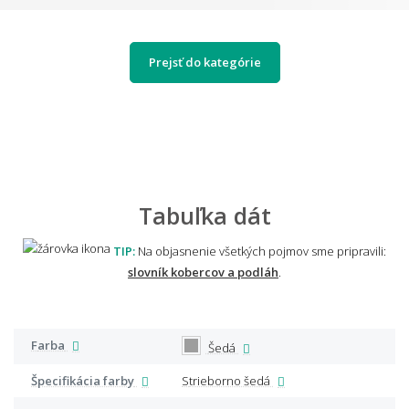
Prejsť do kategórie
Tabuľka dát
TIP:
Na objasnenie všetkých pojmov sme pripravili:
slovník kobercov a podláh
.
Farba
Šedá
Špecifikácia farby
Strieborno šedá