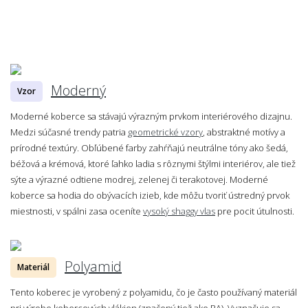
Moderný
Vzor
Moderné koberce sa stávajú výrazným prvkom interiérového dizajnu.
Medzi súčasné trendy patria
geometrické vzory
, abstraktné motívy a
prírodné textúry. Obľúbené farby zahŕňajú neutrálne tóny ako šedá,
béžová a krémová, ktoré ľahko ladia s rôznymi štýlmi interiérov, ale tiež
sýte a výrazné odtiene modrej, zelenej či terakotovej. Moderné
koberce sa hodia do obývacích izieb, kde môžu tvoriť ústredný prvok
miestnosti, v spálni zasa oceníte
vysoký shaggy vlas
pre pocit útulnosti.
Polyamid
Materiál
Tento koberec je vyrobený z polyamidu, čo je často používaný materiál
pri výrobe kobercových vlákien (značený tiež ako PA). Vyznačuje sa