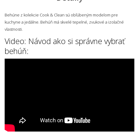
Behúne z kolekcie
Cook & Clean sú obľúbeným modelom pre
kuchyne a jedálne. Behúň má skvelé tepelné, zvukové a izolačné
vlastnosti.
Video: Návod ako si správne vybrať
behúň: