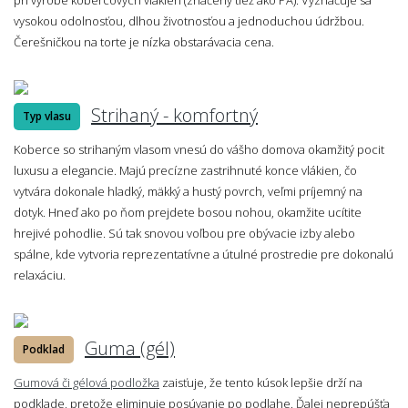
vysokou odolnosťou, dlhou životnosťou a jednoduchou údržbou.
Čerešničkou na torte je nízka obstarávacia cena.
Strihaný - komfortný
Typ vlasu
Koberce so strihaným vlasom vnesú do vášho domova okamžitý pocit
luxusu a elegancie. Majú precízne zastrihnuté konce vlákien, čo
vytvára dokonale hladký, mäkký a hustý povrch, veľmi príjemný na
dotyk. Hneď ako po ňom prejdete bosou nohou, okamžite ucítite
hrejivé pohodlie. Sú tak snovou voľbou pre obývacie izby alebo
spálne, kde vytvoria reprezentatívne a útulné prostredie pre dokonalú
relaxáciu.
Guma (gél)
Podklad
Gumová či gélová podložka
zaisťuje, že tento kúsok lepšie drží na
podklade, pretože eliminuje posúvanie po podlahe. Ďalej neprepúšťa