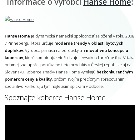
Informace o výrobci
Hanse Home
:
Hanse Home
je dynamická nemecká spoločnosť založená v roku 2008
v Pinnebergu, ktorá určuje
moderné trendy v oblasti bytových
doplnkov
. Výrobca prináša na európsky trh
inovatívnu koncepciu
kobercov
, ktoré kombinujú svieži dizajn s vysokou funkčnosťou. Vďaka
priamej spolupráci ponúkame tieto produkty v Českej republike aj na
Slovensku. Koberce značky Hanse Home vynikajú
bezkonkurenčným
pomerom ceny a kvality
, pričom svojím precíznym spracovaním
spoľahlivo konkurujú tým najlepším špičkám v odbore.
Spoznajte koberce Hanse Home