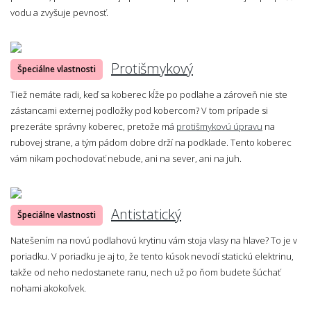
vodu a zvyšuje pevnosť.
Protišmykový
Špeciálne vlastnosti
Tiež nemáte radi, keď sa koberec kĺže po podlahe a zároveň nie ste
zástancami externej podložky pod kobercom? V tom prípade si
prezeráte správny koberec, pretože má
protišmykovú úpravu
na
rubovej strane, a tým pádom dobre drží na podklade. Tento koberec
vám nikam pochodovať nebude, ani na sever, ani na juh.
Antistatický
Špeciálne vlastnosti
Natešením na novú podlahovú krytinu vám stoja vlasy na hlave? To je v
poriadku. V poriadku je aj to, že tento kúsok nevodí statickú elektrinu,
takže od neho nedostanete ranu, nech už po ňom budete šúchať
nohami akokoľvek.